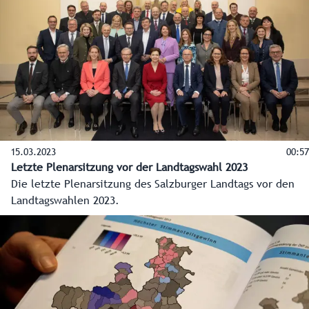
und die Folgen der Teuerung für Salzburgerinnen und
Salzburger abgemildert. Für kommendes Jahr wird mit
einer Neuverschuldung von 598,6 Millionen Euro geplant.
Ziel ist es jedoch, bei Rechnungsabschluss Ende 2024
tatsächlich nur bei rund 450 Millionen zu stehen.
15.03.2023
00:57
Letzte Plenarsitzung vor der Landtagswahl 2023
Die letzte Plenarsitzung des Salzburger Landtags vor den
Landtagswahlen 2023.