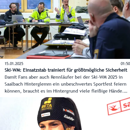
Regierungszeit schon gelungen ist.
15.01.2025
01:50
Ski-WM: Einsatzstab trainiert für größtmögliche Sicherheit
Damit Fans aber auch Rennläufer bei der Ski-WM 2025 in
Saalbach Hinterglemm ein unbeschwertes Sportfest feiern
können, braucht es im Hintergrund viele fleißige Hände.
Das betrifft nicht nur den Rennberg und die Infrastruktur –
von Busterminal über Fanmeile bis zum Zielstadion. Die
Sicherheit ist dabei oberstes Gebot. Um bestmöglich auf
die unterschiedlichsten Szenarien und Bedrohungslagen
vorbereitet zu sein, treffen die Bezirkshauptmannschaft,