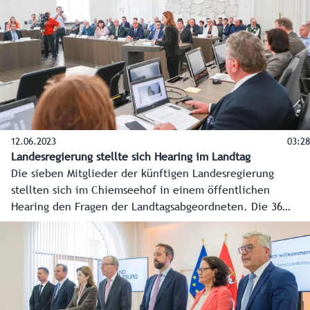
12.06.2023
03:28
Landesregierung stellte sich Hearing im Landtag
Die sieben Mitglieder der künftigen Landesregierung
stellten sich im Chiemseehof in einem öffentlichen
Hearing den Fragen der Landtagsabgeordneten. Die 36
Mandatare waren erstmals in ihrer künftigen
Zusammensetzung im Sitzungssaal vertreten. Das Hearing
mit allen Statements und Fragen im Detail live und zum
Nachsehen gibt es unter: www.salzburg.gv.at/landtag.