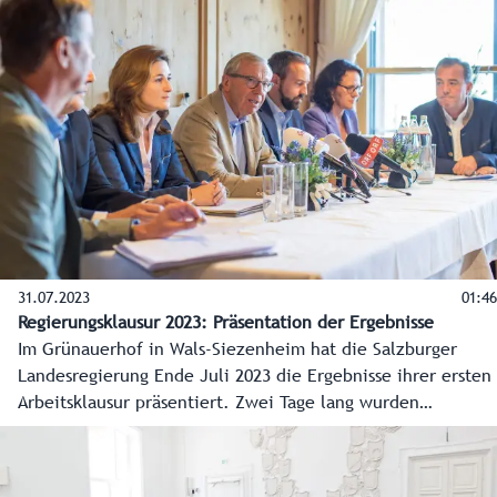
Tagesordnung standen mit dem Wiederaufbau der
Pinzgaubahn, der Ski-WM 2025 in Saalbach-Hinterglemm
und der aktuellen Wolfproblematik Themen mit großer
Bedeutung für die Region.
31.07.2023
01:46
Regierungsklausur 2023: Präsentation der Ergebnisse
Im Grünauerhof in Wals-Siezenheim hat die Salzburger
Landesregierung Ende Juli 2023 die Ergebnisse ihrer ersten
Arbeitsklausur präsentiert. Zwei Tage lang wurden
gemeinsam konkrete Maßnahmen für die Bereiche Energie,
Wohnen, Arbeitsmarkt sowie Gesundheit und Pflege
erarbeitet.