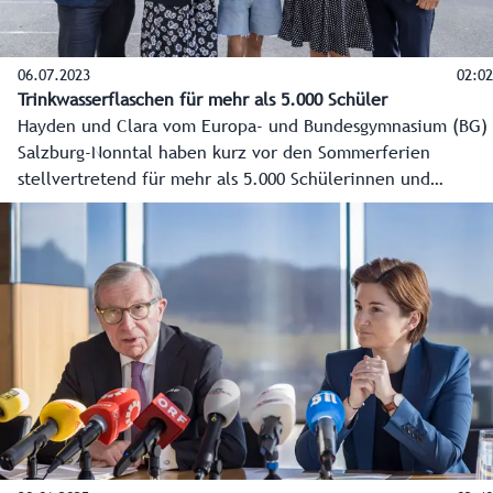
06.07.2023
02:02
Trinkwasserflaschen für mehr als 5.000 Schüler
Hayden und Clara vom Europa- und Bundesgymnasium (BG)
Salzburg-Nonntal haben kurz vor den Sommerferien
stellvertretend für mehr als 5.000 Schülerinnen und
Schüler Trinkwasserflaschen entgegengenommen. So viele
waren es nämlich, die sich in diesem Schuljahr über die
Aktion von Raiffeisen, Land Salzburg und Bildungsdirektion
bewusst gegen Plastikflaschen entschieden haben und der
wertvollen Ressource Wasser an ihrer Schule mehr
Beachtung schenken.