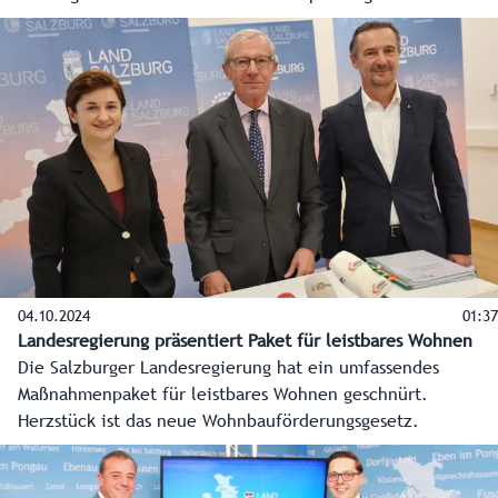
Pflegebereichs wird die Zuständigkeit für das Betreute
Wohnen künftig im Ressort von Landesrat Fürweger liegen.
Dasselbe gilt für den Bereich Soziale Arbeit mit Familien.
Weiters wurden die ersten Maßnahmen aus dem
multifunktionalen Transitmanagement auf der A10
Tauernautobahn für den Sommerreiseverkehr präsentiert.
04.10.2024
01:37
Landesregierung präsentiert Paket für leistbares Wohnen
Die Salzburger Landesregierung hat ein umfassendes
Maßnahmenpaket für leistbares Wohnen geschnürt.
Herzstück ist das neue Wohnbauförderungsgesetz.