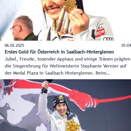
Einsatzorganisationen und Veranstalter einander
regelmäßig. Vor kurzem auch für ein Planspiel.
06.02.2025
01:09
Erstes Gold für Österreich in Saalbach-Hinterglemm
Jubel, Freude, tosender Applaus und einige Tränen prägten
die Siegerehrung für Weltmeisterin Stephanie Vernier auf
der Medal Plaza in Saalbach-Hinterglemm. Beim
anschließenden Medaillenempfang im Home of Snow ging
es in dieser positiven Tonart weiter.