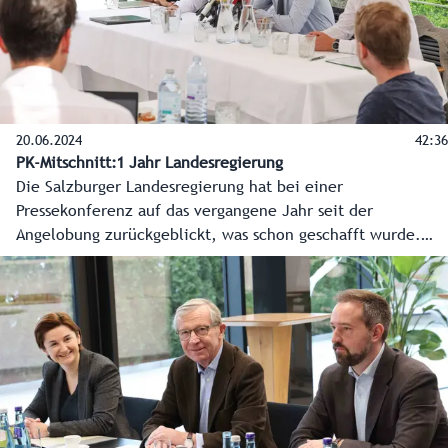
20.06.2024
42:36
PK-Mitschnitt:1 Jahr Landesregierung
Die Salzburger Landesregierung hat bei einer
Pressekonferenz auf das vergangene Jahr seit der
Angelobung zurückgeblickt, was schon geschafft wurde.
Aber der Blick ging noch viel mehr nach vorne, welche
Vorhaben und Schlüsselprojekte für das gesamte
Bundesland anstehen. Hier die O-Töne der
Regierungsspitzen Landeshauptmann Wilfried Haslauer und
Landeshauptmann-Stellvertreterin Marlene Svazek.