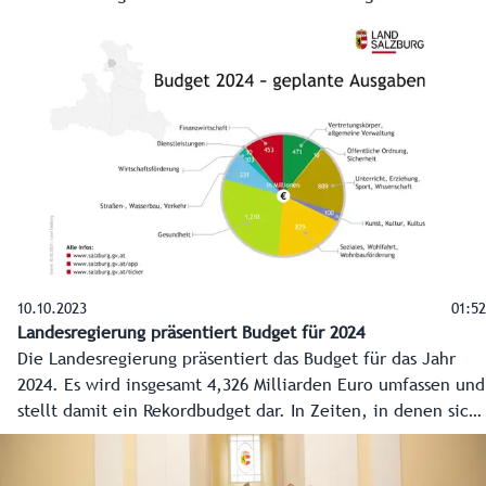
Asylwesen. Er soll für das Land Salzburg von den
Quartieren bis hin zur Integration in den Arbeitsmarkt alle
Maßnahmen koordinieren. Mitschnitt der Pressekonferenz
vom 29. August 2023.
10.10.2023
01:52
Landesregierung präsentiert Budget für 2024
Die Landesregierung präsentiert das Budget für das Jahr
2024. Es wird insgesamt 4,326 Milliarden Euro umfassen und
stellt damit ein Rekordbudget dar. In Zeiten, in denen sich
die Konjunktur eintrübt und die Menschen unter den
Auswirkungen der Inflation leiden, wird gezielt investiert