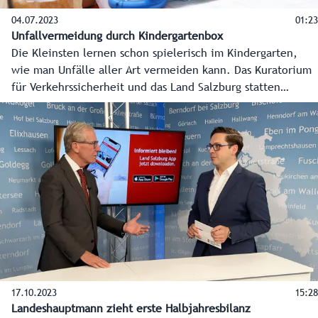
04.07.2023
01:23
Unfallvermeidung durch Kindergartenbox
Die Kleinsten lernen schon spielerisch im Kindergarten,
wie man Unfälle aller Art vermeiden kann. Das Kuratorium
für Verkehrssicherheit und das Land Salzburg statten
Kindergärten mit der eigens entwickelten Kindergartenbox
aus. Das ist eine wertvolle Unterstützung für
Pädagog:innen mit praxisorientierten Lehrmaterialien zur
Unfallvermeidung und einem Schwerpunkt auf
Schulwegsicherheit.
17.10.2023
15:28
Landeshauptmann zieht erste Halbjahresbilanz