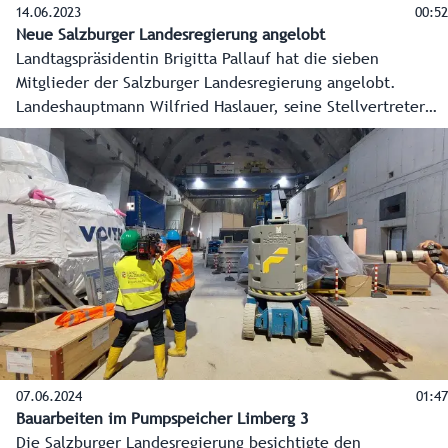
14.06.2023
00:52
Neue Salzburger Landesregierung angelobt
Landtagspräsidentin Brigitta Pallauf hat die sieben
Mitglieder der Salzburger Landesregierung angelobt.
Landeshauptmann Wilfried Haslauer, seine Stellvertreter
Marlene Svazek und Stefan Schnöll sowie die Landesräte
Josef Schwaiger, Daniela Gutschi, Christian Pewny und
Martin Zauner.
07.06.2024
01:47
Bauarbeiten im Pumpspeicher Limberg 3
Die Salzburger Landesregierung besichtigte den