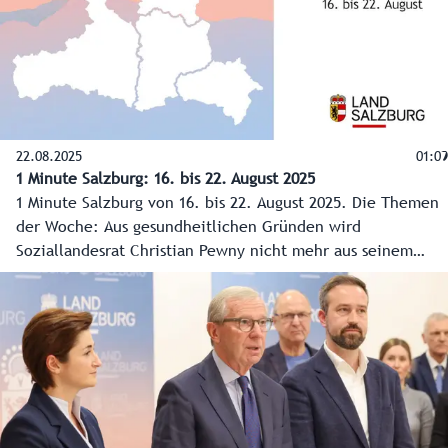
22.08.2025
01:09
1 Minute Salzburg: 16. bis 22. August 2025
1 Minute Salzburg von 16. bis 22. August 2025. Die Themen
der Woche: Aus gesundheitlichen Gründen wird
Soziallandesrat Christian Pewny nicht mehr aus seinem
Krankenstand in die Landesregierung zurückkehren. Zurück
am Spielfeld ist hingegen „Jugend zum Sport“ beim
Sportzentrum Rif. In eine Spielpause wurde die
Sanierungsförderung geschickt. Und langsamer und vor
allem leiser sollten es die Autofahrer seit dieser Woche
angehen: Salzburg testet Lärmblitzer.