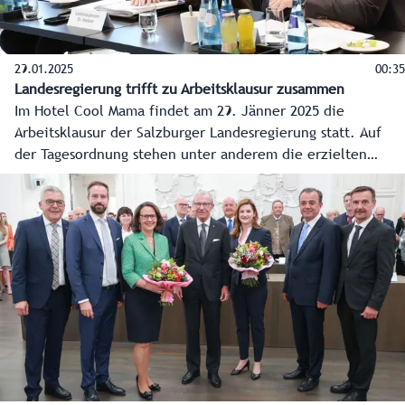
29.01.2025
00:35
Landesregierung trifft zu Arbeitsklausur zusammen
Im Hotel Cool Mama findet am 29. Jänner 2025 die
Arbeitsklausur der Salzburger Landesregierung statt. Auf
der Tagesordnung stehen unter anderem die erzielten
Ergebnisse seit der letzten Klausur und die Vorhaben in
den einzelnen Zuständigkeitsbereichen für das Jahr 2025.
Ein zentraler Punkt der Arbeitsklausur wird auch die
Diskussion über eine neue Ressortverteilung innerhalb der
Landesregierung sein. Über die Ergebnisse wird am
Donnerstag, 30. Jänner 2025, im Rahmen einer
Pressekonferenz informiert.