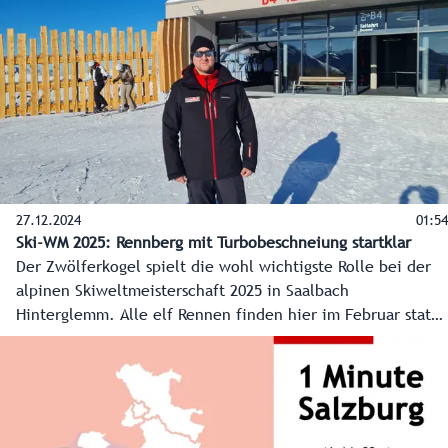
Landeshauptmann-Stellvertreterin Marlene Svazek drückten
vor kurzem symbolisch auf den Startknopf und Salzburg ON
ging online. Entwickelt wurde Salzburg ON von der
Salzburger Firma „kavedo“ mit Sitz in Puch-Urstein. Philipp
Venningen und Martin Kappacher wagten sich mit dem
Projekt auf neues Terrain. So wird Salzburg ON tagtäglich
die wichtigsten Informationen und schönsten Bilder aus
allen Regionen des Landes Salzburg auf die Smartphones
und Bildschirme der Bevölkerung bringen.
27.12.2024
01:54
Ski-WM 2025: Rennberg mit Turbobeschneiung startklar
Der Zwölferkogel spielt die wohl wichtigste Rolle bei der
alpinen Skiweltmeisterschaft 2025 in Saalbach
Hinterglemm. Alle elf Rennen finden hier im Februar statt.
Damit der Rennberg auch WM tauglich ist, wurde
ordentlich investiert, nicht nur in die zweite
Zubringerbahn, die 12er Nord, sondern auch in die
Beschneiung.