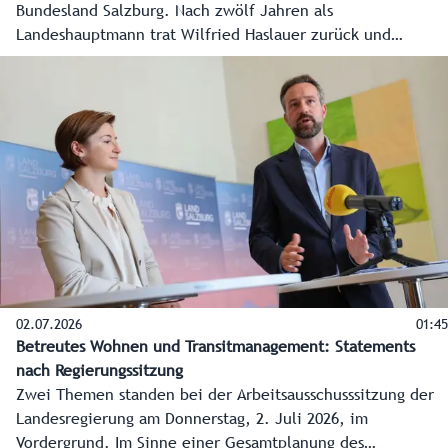
Bundesland Salzburg. Nach zwölf Jahren als
Landeshauptmann trat Wilfried Haslauer zurück und
Karoline Edtstadler folgte im nach ihrer Wahl durch den
Salzburger Landtag nach. Die wichtigsten Stationen dieser
Woche - vom Hearing der Landeshauptfrau bis zum
Ehrungsfestakt für den Landeshauptmann a. D. - gibt es im
Video auf Salzburg ON.
02.07.2026
01:45
Betreutes Wohnen und Transitmanagement: Statements
nach Regierungssitzung
Zwei Themen standen bei der Arbeitsausschusssitzung der
Landesregierung am Donnerstag, 2. Juli 2026, im
Vordergrund. Im Sinne einer Gesamtplanung des