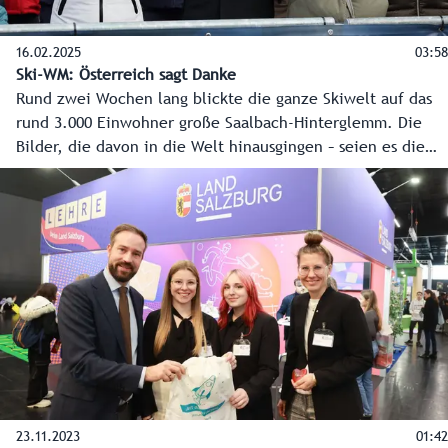
16.02.2025
03:58
Ski-WM: Österreich sagt Danke
Rund zwei Wochen lang blickte die ganze Skiwelt auf das
rund 3.000 Einwohner große Saalbach-Hinterglemm. Die
Bilder, die davon in die Welt hinausgingen – seien es die
Erfolge der Athleten oder die Leistungen der vielen
fleißigen Hände - werden noch weit in der Zukunft
Menschen in die Region ziehen. Der Dank des ganzen
Landes ist Saalbach-Hinterglemm sicher.
23.11.2023
01:42