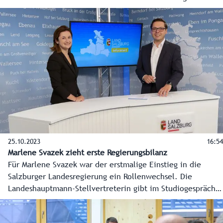
kombiniert, dass die Produktion von Wasserstoff für
Unternehmen, Gemeinden und Energiegemeinschaften
nutzbar wird.
25.10.2023
16:54
Marlene Svazek zieht erste Regierungsbilanz
Für Marlene Svazek war der erstmalige Einstieg in die
Salzburger Landesregierung ein Rollenwechsel. Die
Landeshauptmann-Stellvertreterin gibt im Studiogespräch
einen Einblick, wie sie die vielfältigen Ressortbereiche
künftig angehen will und was in den ersten Monaten der