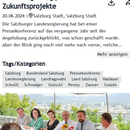
Zukunftsprojekte
20.06.2024
|
Salzburg Stadt, Salzburg Stadt
Die Salzburger Landesregierung hat bei einer
Pressekonferenz auf das vergangene Jahr seit der
Angelobung zurückgeblickt, was schon geschafft wurde.
Aber der Blick ging noch viel mehr nach vorne, welche
Vorhaben und Schlüsselprojekte für das gesamte
Mehr anzeigen
Bundesland anstehen. Hier die O-Töne der
Tags/Kategorien
Regierungsspitzen Landeshauptmann Wilfried Haslauer und
Landeshauptmann-Stellvertreterin Marlene Svazek.
Salzburg
Bundesland Salzburg
Pressekonferenz
Landesregierung
Landtagswahl
Land Salzburg
Haslauer
Schnöll
Schwaiger
Gutschi
Pewny
Zauner
Svazek