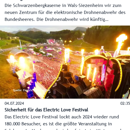
Die Schwarzenbergkaserne in Wals-Siezenheim wir zum
neuen Zentrum für die elektronische Drohnenabwehr des
Bundesheeres. Die Drohnenabwehr wird künftig
modernisiert, ebenso die Luftverteidigung und Salzburg
wird auch ein wichtiger Standort für „Skyshield“ werden.
In den Ausbau der heimischen Luftverteidigung, von der
der Militärstandort Salzburg stark profitiert, werden 2,5
Milliarden Euro investiert.
04.07.2024
02:35
Sicherheit für das Electric Love Festival
Das Electric Love Festival lockt auch 2024 wieder rund
180.000 Besucher, es ist die größte Veranstaltung in