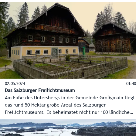
dafür rund 6,89 Millionen Euro. Damit wird ein attraktiver
Zugang zum Museumsgelände geschaffen, der auch den
aktuellen Standards beim Ticketing sowie beim
Informations- und Serviceangebot entspricht.
02.05.2024
01:40
Das Salzburger Freilichtmuseum
Am Fuße des Untersbergs in der Gemeinde Großgmain liegt
das rund 50 Hektar große Areal des Salzburger
Freilichtmuseums. Es beheimatet nicht nur 100 ländliche
Bauten aus vergangenen Jahrhunderten, sondern auch eine
1,7 Kilometer lange Museumsbahn und vor allem jede
Menge Orte zum Entdecken aber auch Erholen.