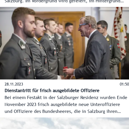
Salzburg. Im Vordergrund wird gefeiert, im Hintergrund
daran gearbeitet, dass dieses Mega-Event reibungslos und
sicher über die Bühne geht. Ein Blick hinter die Kulissen,
wo Bezirkshauptmannschaft Salzburg-Umgebung,
Einsatzorganisationen und Veranstalter eng
zusammenarbeiten.
28.11.2023
01:50
Dienstantritt für frisch ausgebildete Offiziere
Bei einem Festakt in der Salzburger Residenz wurden Ende
November 2023 frisch ausgebildete neue Unteroffiziere
und Offiziere des Bundesheeres, die in Salzburg ihren
Dienst aufnehmen, willkommen geheißen.
Landeshauptmann Wilfried Haslauer übergab zudem hohe