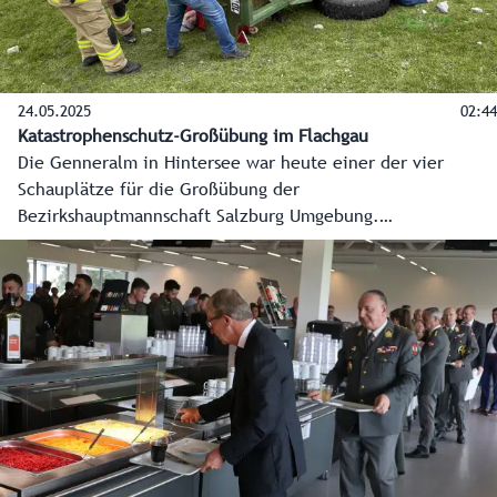
24.05.2025
02:44
Katastrophenschutz-Großübung im Flachgau
Die Genneralm in Hintersee war heute einer der vier
Schauplätze für die Großübung der
Bezirkshauptmannschaft Salzburg Umgebung.
Übungsannahme: Ein tragischer Unfall einer Polterrunde
mit vielen Verletzten und auch vermissten Personen. 300
Einsatzkräfte von der Polizei, Freiwilligen Feuerwehr, dem
Roten Kreuz, des Bundesheeres, der Berg-, Höhlen- und
Wasserrettung sowie Vertreter der Bezirkshauptmannschaft
Salzburg Umgebung waren an der Großübung beteiligt.