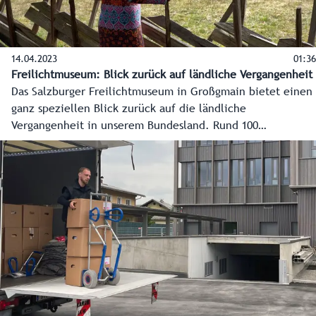
14.04.2023
01:36
Freilichtmuseum: Blick zurück auf ländliche Vergangenheit
Das Salzburger Freilichtmuseum in Großgmain bietet einen
ganz speziellen Blick zurück auf die ländliche
Vergangenheit in unserem Bundesland. Rund 100
wiedererrichtete Originalbauten aus den Bezirken zeugen
vom bäuerlichen Leben der vergangenen sechs
Jahrhunderte. Breite Spazierwege und eine Museumsbahn
führen die Besucherinnen und Besucher dabei zu den
Objekten in der 50 Hektar großen Anlage.