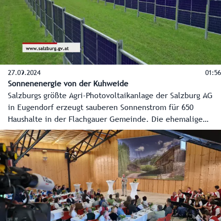
27.09.2024
01:56
Sonnenenergie von der Kuhweide
Salzburgs größte Agri-Photovoltaikanlage der Salzburg AG
in Eugendorf erzeugt sauberen Sonnenstrom für 650
Haushalte in der Flachgauer Gemeinde. Die ehemalige
Deponiefläche kann auch weiterhin landwirtschaftlich
genutzt werden. Ein wichtiger Schritt auf dem Weg zur
Energiewende und zur Erreichung der Klimaziele des
Landes.