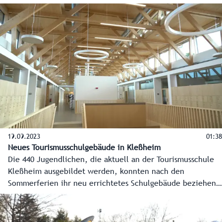
dem In- und Ausland werden dabei ihr Können zeigen,
begleitet von Stars aus der Musikwelt. Am 5. Mai fand zum
ersten Mal eine große Probe in der Salzburgarena statt.
19.09.2023
01:38
Neues Tourismusschulgebäude in Kleßheim
Die 440 Jugendlichen, die aktuell an der Tourismusschule
Kleßheim ausgebildet werden, konnten nach den
Sommerferien ihr neu errichtetes Schulgebäude beziehen.
Die touristische Talenteschmiede besticht nicht nur
architektonisch, sondern auch durch die Verwendung
innovativer Lerntechnologien und zählt ab sofort zu einer