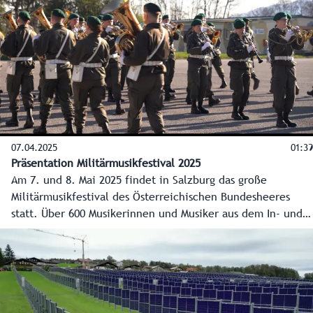
der modernsten Schulen in Österreich.
07.04.2025
01:39
Präsentation Militärmusikfestival 2025
Am 7. und 8. Mai 2025 findet in Salzburg das große
Militärmusikfestival des Österreichischen Bundesheeres
statt. Über 600 Musikerinnen und Musiker aus dem In- und
Ausland werden dabei ihr Können zeigen. In der
Schwarzenberg-Kaserne gab es am 7. April 2025 im Beisein
von Landeshauptmann Wilfried Haslauer und
Verteidigungsministerin Klaudia Tanner einen ersten
Vorgeschmack.