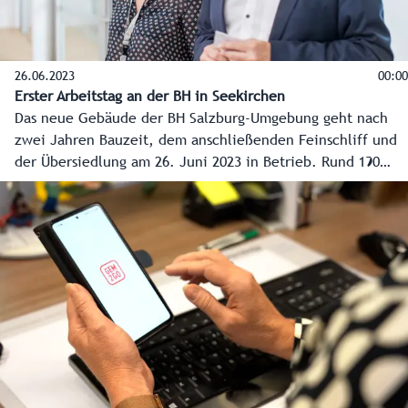
26.06.2023
00:00
Erster Arbeitstag an der BH in Seekirchen
Das neue Gebäude der BH Salzburg-Umgebung geht nach
zwei Jahren Bauzeit, dem anschließenden Feinschliff und
der Übersiedlung am 26. Juni 2023 in Betrieb. Rund 190
Mitarbeiterinnen und Mitarbeiter haben dafür ihren
Arbeitsplatz von der Stadt Salzburg an den Dr.-Hans-
Katschthaler-Platz 1 in 5201 Seekirchen am Wallersee
verlegt. Sie können den Bürgerinnen und Bürgern nun
modernsten Service und so manchen Komfort bieten.