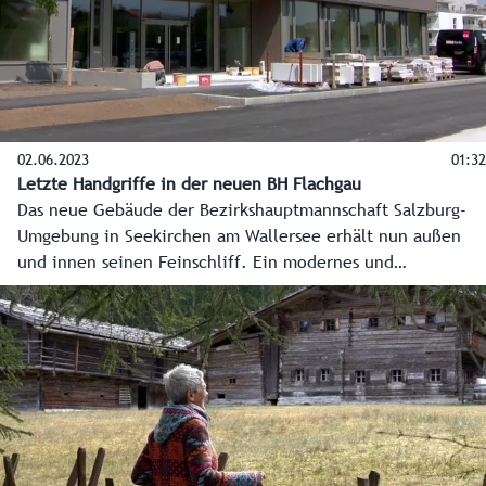
02.06.2023
01:32
Letzte Handgriffe in der neuen BH Flachgau
Das neue Gebäude der Bezirkshauptmannschaft Salzburg-
Umgebung in Seekirchen am Wallersee erhält nun außen
und innen seinen Feinschliff. Ein modernes und
einladendes Bürgerservice erwartet dann die Bürger,
offene und helle Büros die Mitarbeiter. Die
Hauptübersiedelung startet am 21. Juni, der Vollbetrieb am
28. Juni.