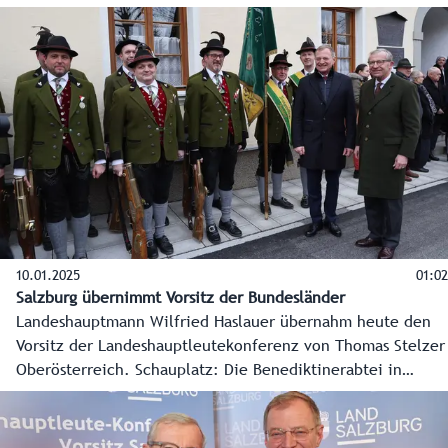
Bahnhaltestelle „Seekirchen Stadt“ profitieren. Von dort
sind es nur wenige Gehminuten zum modernen
Verwaltungszentrum des Flachgaus.
10.01.2025
01:02
Salzburg übernimmt Vorsitz der Bundesländer
Landeshauptmann Wilfried Haslauer übernahm heute den
Vorsitz der Landeshauptleutekonferenz von Thomas Stelzer
Oberösterreich. Schauplatz: Die Benediktinerabtei in
Dorfbeuern, also im Grenzgebiet zu Oberösterreich.