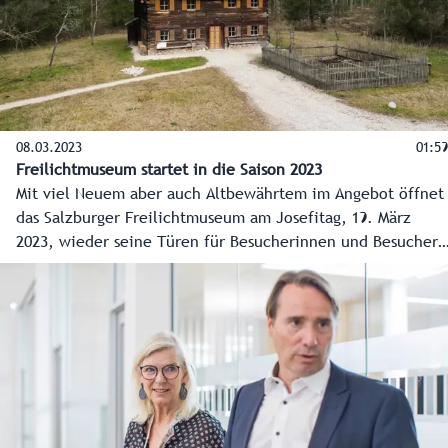
08.03.2023
01:59
Freilichtmuseum startet in die Saison 2023
Mit viel Neuem aber auch Altbewährtem im Angebot öffnet
das Salzburger Freilichtmuseum am Josefitag, 19. März
2023, wieder seine Türen für Besucherinnen und Besucher.
Von Zaungesprächen mit Mitarbeitern über Workshops,
Führungen bei Vollmond und natürlich Salzburger
Geschichte zum Anfassen bis hin zu neuen Veranstaltungen
wird Familien dort viel geboten.