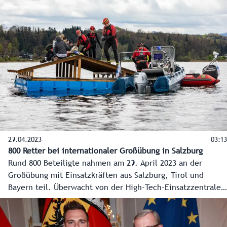
Auszeichnungen des Landes an sieben verdiente
Angehörige des Bundesheeres.
29.04.2023
03:13
800 Retter bei internationaler Großübung in Salzburg
Rund 800 Beteiligte nahmen am 29. April 2023 an der
Großübung mit Einsatzkräften aus Salzburg, Tirol und
Bayern teil. Überwacht von der High-Tech-Einsatzzentrale
in der Stadt Salzburg wurden an vier Schauplätzen im
Bundesland die simulierten Auswirkungen eines starken
Unwetters bekämpft, dabei Menschen aus Siedlungen,