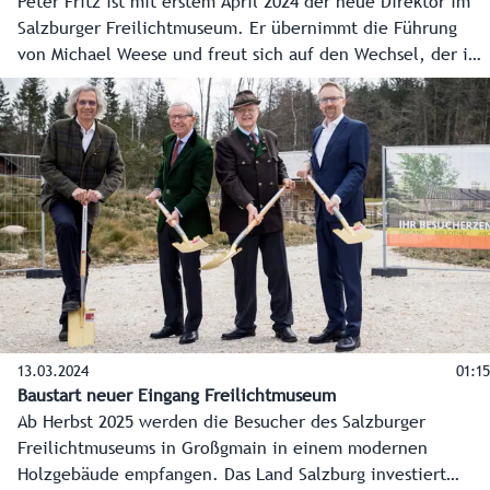
Peter Fritz ist mit erstem April 2024 der neue Direktor im
Salzburger Freilichtmuseum. Er übernimmt die Führung
von Michael Weese und freut sich auf den Wechsel, der ihn
von Niederösterreich zu seiner Familie nach Salzburg
führt. Eine besondere Aufgabe sieht er in der Verbindung
von Kultur und Natur. Das Salzburger Freilichtmuseum
feiert heuer übrigens seinen 40. Geburtstag und hat dafür
sogar zwei Jubiläumsausstellungen und ein Geburtstagsfest
in seinem Programm.
13.03.2024
01:15
Baustart neuer Eingang Freilichtmuseum
Ab Herbst 2025 werden die Besucher des Salzburger
Freilichtmuseums in Großgmain in einem modernen
Holzgebäude empfangen. Das Land Salzburg investiert