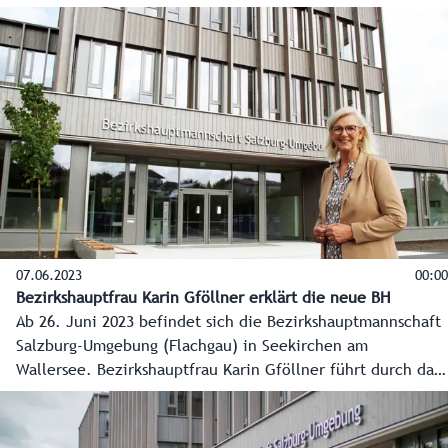
nach Seekirchen am Wallersee. Danach starten sie den
Arbeitstag bereits in den neuen Räumlichkeiten.
07.06.2023
00:00
Bezirkshauptfrau Karin Gföllner erklärt die neue BH
Ab 26. Juni 2023 befindet sich die Bezirkshauptmannschaft
Salzburg-Umgebung (Flachgau) in Seekirchen am
Wallersee. Bezirkshauptfrau Karin Gföllner führt durch das
neue, moderne Verwaltungsgebäude mit großem
Bürgerservice. Die letzten Arbeiten müssen noch erledigt
werden, aber am 26. Juni geht es los.