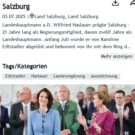
Salzburg
03.07.2025
|
Land Salzburg, Land Salzburg
Landeshauptmann a.D. Wilfried Haslauer prägte Salzburg -
21 Jahre lang als Regierungsmitglied, davon zwölf Jahre als
Landeshauptmann. Anfang Juli wurde er von Karoline
Edtstadler abgelöst und bekommt von ihr mit dem Ring des
Landes Salzburg die höchste Auszeichnung. Aus diesem
Mehr anzeigen
Anlass blickt Salzburg zurück auf 21 Jahre Wilfried
Tags/Kategorien
Haslauer-
Edtstadler
Haslauer
Landesregierung
Auszeichnung