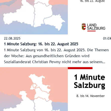
22.08.2025
01:09
1 Minute Salzburg: 16. bis 22. August 2025
1 Minute Salzburg von 16. bis 22. August 2025. Die Themen
der Woche: Aus gesundheitlichen Gründen wird
Soziallandesrat Christian Pewny nicht mehr aus seinem
Krankenstand in die Landesregierung zurückkehren. Zurück
am Spielfeld ist hingegen „Jugend zum Sport“ beim
Sportzentrum Rif. In eine Spielpause wurde die
Sanierungsförderung geschickt. Und langsamer und vor
allem leiser sollten es die Autofahrer seit dieser Woche
angehen: Salzburg testet Lärmblitzer.