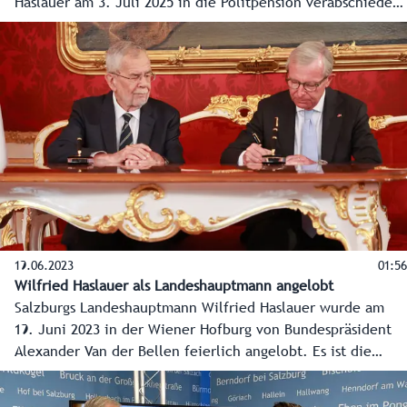
Haslauer am 3. Juli 2025 in die Politpension verabschiedet.
Landeshauptfrau Karoline Edtstadler und die
Landesregierung hatten die Auszeichnung in ihrer
allerersten Sitzung beschlossen-
19.06.2023
01:56
Wilfried Haslauer als Landeshauptmann angelobt
Salzburgs Landeshauptmann Wilfried Haslauer wurde am
19. Juni 2023 in der Wiener Hofburg von Bundespräsident
Alexander Van der Bellen feierlich angelobt. Es ist die
dritte Angelobung für Haslauer.