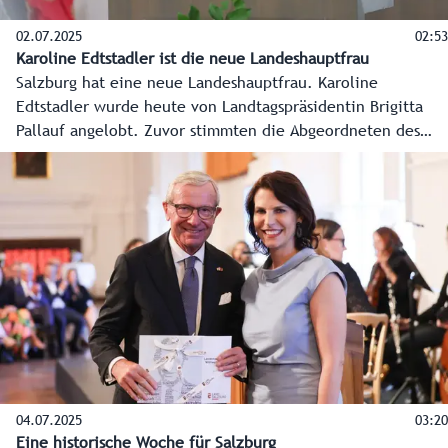
02.07.2025
02:53
Karoline Edtstadler ist die neue Landeshauptfrau
Salzburg hat eine neue Landeshauptfrau. Karoline
Edtstadler wurde heute von Landtagspräsidentin Brigitta
Pallauf angelobt. Zuvor stimmten die Abgeordneten des
Salzburger Landtags mehrheitlich für die neue
Regierungschefin. Landeshauptmann a.D. Wilfried Haslauer
verabschiedete sich heute mit einer emotionalen Rede und
übergab sein Büro an seine Nachfolgerin. Auch die erste
Regierungssitzung stand für die neue Landeshauptfrau
bereits heute auf dem Programm.
04.07.2025
03:20
Eine historische Woche für Salzburg