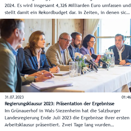
2024. Es wird insgesamt 4,326 Milliarden Euro umfassen und
stellt damit ein Rekordbudget dar. In Zeiten, in denen sich
die Konjunktur eintrübt und die Menschen unter den
Auswirkungen der Inflation leiden, wird gezielt investiert
und die Folgen der Teuerung für Salzburgerinnen und
Salzburger abgemildert. Für kommendes Jahr wird mit
einer Neuverschuldung von 598,6 Millionen Euro geplant.
Ziel ist es jedoch, bei Rechnungsabschluss Ende 2024
tatsächlich nur bei rund 450 Millionen zu stehen.
31.07.2023
01:46
Regierungsklausur 2023: Präsentation der Ergebnisse
Im Grünauerhof in Wals-Siezenheim hat die Salzburger
Landesregierung Ende Juli 2023 die Ergebnisse ihrer ersten
Arbeitsklausur präsentiert. Zwei Tage lang wurden