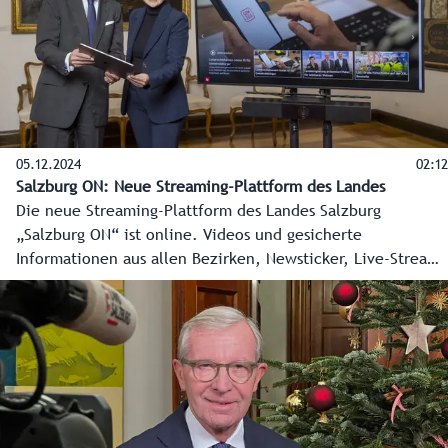
05.12.2024
02:12
Salzburg ON: Neue Streaming-Plattform des Landes
Die neue Streaming-Plattform des Landes Salzburg
„Salzburg ON“ ist online. Videos und gesicherte
Informationen aus allen Bezirken, Newsticker, Live-Streams
und vieles mehr zeigen die ganze Vielfalt des Landes
Salzburg. Landeshauptmann Wilfried Haslauer und
Landeshauptmann-Stellvertreterin Marlene Svazek drückten
vor kurzem symbolisch auf den Startknopf und Salzburg ON
ging online. Entwickelt wurde Salzburg ON von der
Salzburger Firma „kavedo“ mit Sitz in Puch-Urstein. Philipp
Venningen und Martin Kappacher wagten sich mit dem