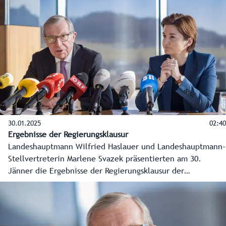
den einzelnen Zuständigkeitsbereichen für das Jahr 2025.
Ein zentraler Punkt der Arbeitsklausur wird auch die
Diskussion über eine neue Ressortverteilung innerhalb der
Landesregierung sein. Über die Ergebnisse wird am
Donnerstag, 30. Jänner 2025, im Rahmen einer
Pressekonferenz informiert.
30.01.2025
02:40
Ergebnisse der Regierungsklausur
Landeshauptmann Wilfried Haslauer und Landeshauptmann-
Stellvertreterin Marlene Svazek präsentierten am 30.
Jänner die Ergebnisse der Regierungsklausur der
Landesregierung.