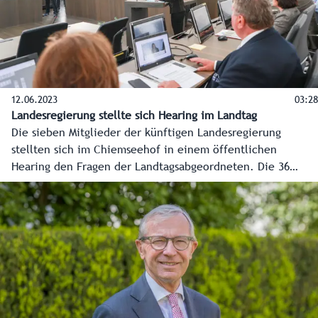
12.06.2023
03:28
Landesregierung stellte sich Hearing im Landtag
Die sieben Mitglieder der künftigen Landesregierung
stellten sich im Chiemseehof in einem öffentlichen
Hearing den Fragen der Landtagsabgeordneten. Die 36
Mandatare waren erstmals in ihrer künftigen
Zusammensetzung im Sitzungssaal vertreten. Das Hearing
mit allen Statements und Fragen im Detail live und zum
Nachsehen gibt es unter: www.salzburg.gv.at/landtag.