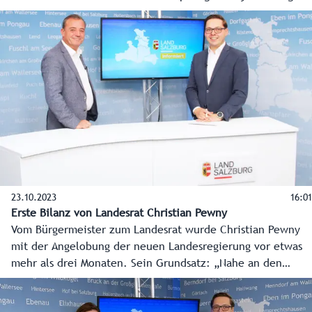
zu tun, genau darauf geht er in diesem Studiogespräch mit
Chefredakteur Franz Wieser ein.
23.10.2023
16:01
Erste Bilanz von Landesrat Christian Pewny
Vom Bürgermeister zum Landesrat wurde Christian Pewny
mit der Angelobung der neuen Landesregierung vor etwas
mehr als drei Monaten. Sein Grundsatz: „Nahe an den
Menschen soll das Land sein und unvoreingenommen und
unkompliziert unterstützen.“ Im Studiogespräch zieht er