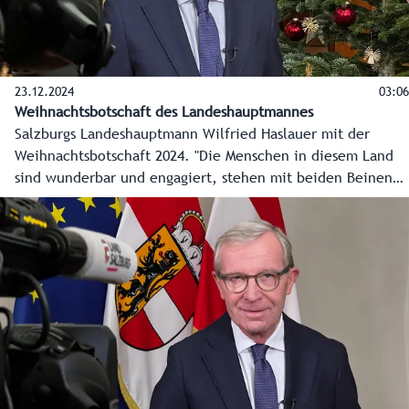
Projekt auf neues Terrain. So wird Salzburg ON tagtäglich
die wichtigsten Informationen und schönsten Bilder aus
allen Regionen des Landes Salzburg auf die Smartphones
und Bildschirme der Bevölkerung bringen.
23.12.2024
03:06
Weihnachtsbotschaft des Landeshauptmannes
Salzburgs Landeshauptmann Wilfried Haslauer mit der
Weihnachtsbotschaft 2024. "Die Menschen in diesem Land
sind wunderbar und engagiert, stehen mit beiden Beinen
im Leben. Darum können wir zuversichtlich sein", so der
Landeshauptmann, der allen ein gesegnetes Weihnachtsfest
wünscht.