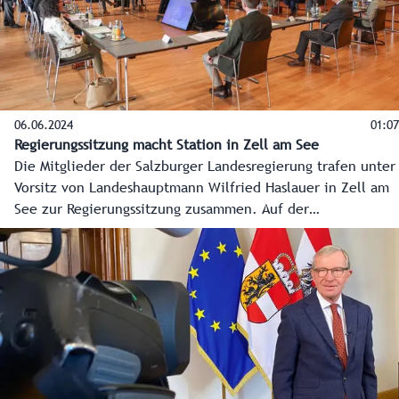
06.06.2024
01:07
Regierungssitzung macht Station in Zell am See
Die Mitglieder der Salzburger Landesregierung trafen unter
Vorsitz von Landeshauptmann Wilfried Haslauer in Zell am
See zur Regierungssitzung zusammen. Auf der
Tagesordnung standen mit dem Wiederaufbau der
Pinzgaubahn, der Ski-WM 2025 in Saalbach-Hinterglemm
und der aktuellen Wolfproblematik Themen mit großer
Bedeutung für die Region.