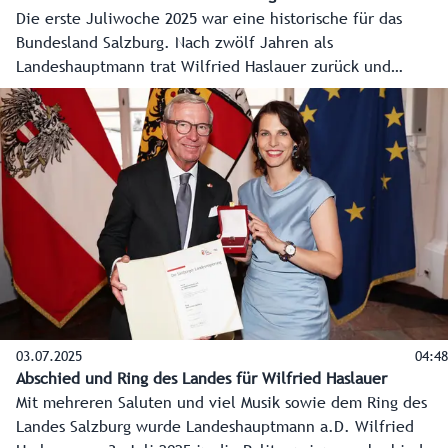
Die erste Juliwoche 2025 war eine historische für das
Bundesland Salzburg. Nach zwölf Jahren als
Landeshauptmann trat Wilfried Haslauer zurück und
Karoline Edtstadler folgte im nach ihrer Wahl durch den
Salzburger Landtag nach. Die wichtigsten Stationen dieser
Woche - vom Hearing der Landeshauptfrau bis zum
Ehrungsfestakt für den Landeshauptmann a. D. - gibt es im
Video auf Salzburg ON.
03.07.2025
04:48
Abschied und Ring des Landes für Wilfried Haslauer
Mit mehreren Saluten und viel Musik sowie dem Ring des
Landes Salzburg wurde Landeshauptmann a.D. Wilfried