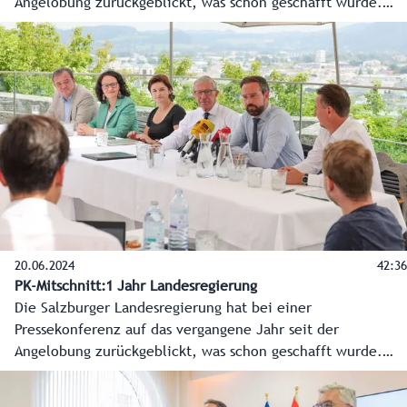
Angelobung zurückgeblickt, was schon geschafft wurde.
Aber der Blick ging noch viel mehr nach vorne, welche
Vorhaben und Schlüsselprojekte für das gesamte
Bundesland anstehen. Hier die O-Töne der
Regierungsspitzen Landeshauptmann Wilfried Haslauer und
Landeshauptmann-Stellvertreterin Marlene Svazek.
20.06.2024
42:36
PK-Mitschnitt:1 Jahr Landesregierung
Die Salzburger Landesregierung hat bei einer
Pressekonferenz auf das vergangene Jahr seit der
Angelobung zurückgeblickt, was schon geschafft wurde.
Aber der Blick ging noch viel mehr nach vorne, welche
Vorhaben und Schlüsselprojekte für das gesamte