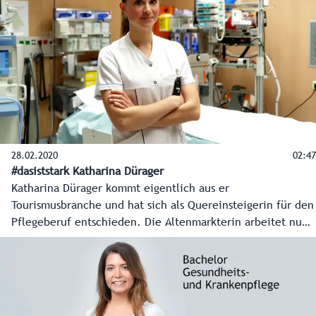
Salzburgerinnen und Salzburgern näher.
28.02.2020
02:47
#dasiststark Katharina Dürager
Katharina Dürager kommt eigentlich aus er
Tourismusbranche und hat sich als Quereinsteigerin für den
Pflegeberuf entschieden. Die Altenmarkterin arbeitet nun
nach ihrer Ausbildung in Schwarzach am Kardinal
Schwarzenberg Klinikum in der Unfallambulanz und gibt
spannende Einblicke in ihren Pflegeberuf.