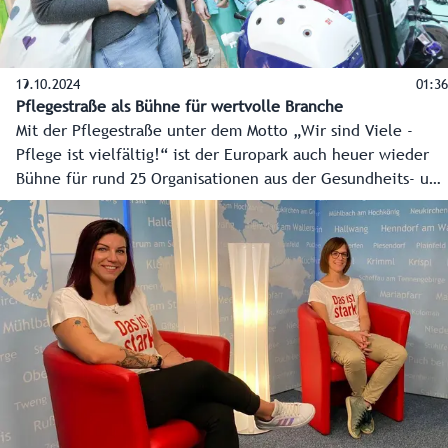
19.10.2024
01:36
Pflegestraße als Bühne für wertvolle Branche
Mit der Pflegestraße unter dem Motto „Wir sind Viele -
Pflege ist vielfältig!“ ist der Europark auch heuer wieder
Bühne für rund 25 Organisationen aus der Gesundheits- und
Krankenpflege. Sie zeigen nicht nur, was ihre
Mitarbeiterinnen und Mitarbeiter tagtäglich für uns alle
leisten, sondern auch, wie man selber seine Karriere in
dieser spannenden und wichtigen Berufswelt startet.