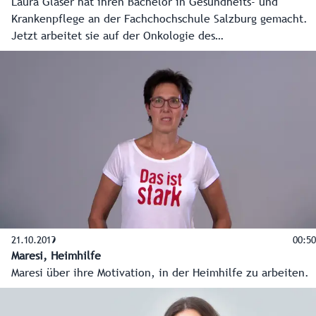
Laura Glaser hat ihren Bachelor in Gesundheits- und
Krankenpflege an der Fachchochschule Salzburg gemacht.
Jetzt arbeitet sie auf der Onkologie des
Universitätsklinikum Salzburger Landeskliniken SALK. "Wir
begleiten hier Menschen in schwierigen Lebensphasen,
sind auch häufig mit dem Thema Tod konfrontiert.
Natürlich ist das manchmal nicht leicht. Aber ich habe das
Gefühl, etwas Bedeutendes zu tun und möchte jungen
Menschen animieren, in diesen erfüllenden Beuf
einzusteigen", sagt Laura.
21.10.2019
00:50
Maresi, Heimhilfe
Maresi über ihre Motivation, in der Heimhilfe zu arbeiten.