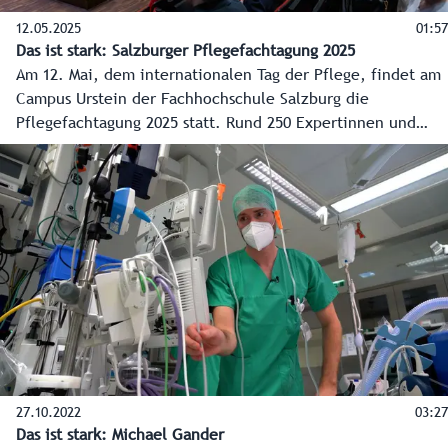
12.05.2025
01:57
Das ist stark: Salzburger Pflegefachtagung 2025
Am 12. Mai, dem internationalen Tag der Pflege, findet am
Campus Urstein der Fachhochschule Salzburg die
Pflegefachtagung 2025 statt. Rund 250 Expertinnen und
Experten aus den Pflegeberufen nehmen unter dem
heurigen Motto „Mit Sicherheit: Pflege“ teil. Für die
Kampagne des Landes „Das ist stark!“ markiert das jährliche
Treffen auch den Start einer neuen Informationswelle.
27.10.2022
03:27
Das ist stark: Michael Gander