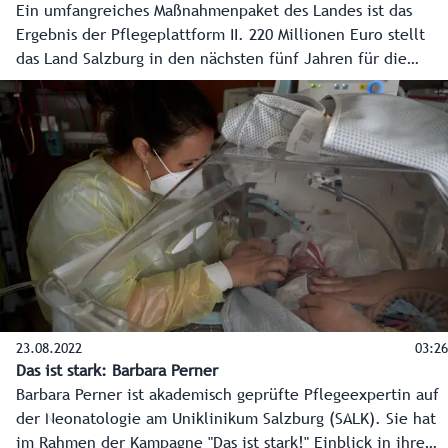
Ein umfangreiches Maßnahmenpaket des Landes ist das
Ergebnis der Pflegeplattform II. 220 Millionen Euro stellt
das Land Salzburg in den nächsten fünf Jahren für die
Pflege zur Verfügung. Dazu kommt unter anderem eine
Entlastung der Pflegekräfte, besseren Bedingungen in der
Ausbildung und mehr Unterstützung für pflegende
Angehörige.
23.08.2022
03:26
Das ist stark: Barbara Perner
Barbara Perner ist akademisch geprüfte Pflegeexpertin auf
der Neonatologie am Uniklinikum Salzburg (SALK). Sie hat
im Rahmen der Kampagne "Das ist stark!" Einblick in ihre