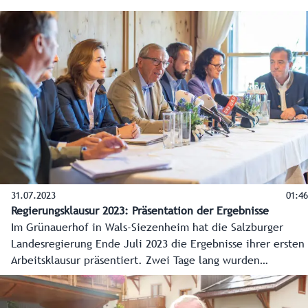
Gutschi, ressortzuständig für Bildung, Gesundheit sowie
Frauen, Diversität und Chancengleichheit, spricht im Video
über die Ergebnisse für den Bereich Gesundheit und
Pflege. Unter anderem ist auf dem Gelände des
Uniklinikums Salzburg (SALK) ein „Bildungscampus
Gesundheit“ geplant.
31.07.2023
01:46
Regierungsklausur 2023: Präsentation der Ergebnisse
Im Grünauerhof in Wals-Siezenheim hat die Salzburger
Landesregierung Ende Juli 2023 die Ergebnisse ihrer ersten
Arbeitsklausur präsentiert. Zwei Tage lang wurden
gemeinsam konkrete Maßnahmen für die Bereiche Energie,
Wohnen, Arbeitsmarkt sowie Gesundheit und Pflege