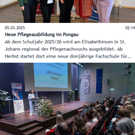
05.03.2025
02:14
Neue Pflegeausbildung im Pongau
Ab dem Schuljahr 2025/26 wird am Elisabethinum in St.
Johann regional der Pflegenachwuchs ausgebildet. Ab
Herbst startet dort eine neue dreijährige Fachschule für
Sozialberufe mit Pflegevorbereitung. In Kooperation mit
der Kardinal Schwarzenberg Akademie (KSA) sollen so
jährlich bis zu 30 junge Menschen als Pflegeassistenz in der
Region, für die Region ausgebildet werden.