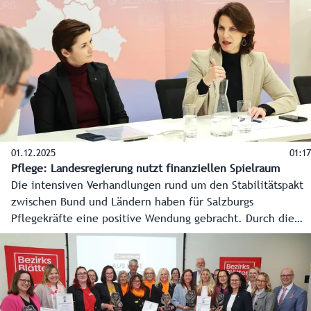
01.12.2025
01:17
Pflege: Landesregierung nutzt finanziellen Spielraum
Die intensiven Verhandlungen rund um den Stabilitätspakt
zwischen Bund und Ländern haben für Salzburgs
Pflegekräfte eine positive Wendung gebracht. Durch die
Möglichkeit, mehr Schulden aufzunehmen, kann das Land
den Pflegebonus bis Ende Juni 2026 weiter ausbezahlen.
Das haben heute Landeshauptfrau Karoline Edtstadler und
Landeshauptfrau-Stellvertreterin Marlene Svazek
bekanntgegeben.