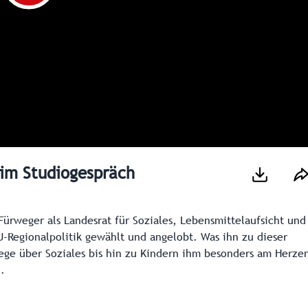
 im Studiogespräch
ürweger als Landesrat für Soziales, Lebensmittelaufsicht und
-Regionalpolitik gewählt und angelobt. Was ihn zu dieser
ge über Soziales bis hin zu Kindern ihm besonders am Herze
.