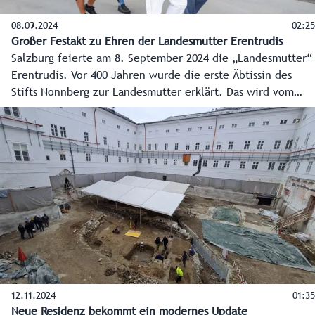
08.09.2024
02:25
Großer Festakt zu Ehren der Landesmutter Erentrudis
Salzburg feierte am 8. September 2024 die „Landesmutter“
Erentrudis. Vor 400 Jahren wurde die erste Äbtissin des
Stifts Nonnberg zur Landesmutter erklärt. Das wird vom
Land Salzburg, der Erzdiözese und vom Stift Nonnberg
zuerst mit einem Festgottesdienst im Salzburger Dom und
dann mit einem großen Fest mit vielen Vereinen im
Nonntal und in der Salzburger Altstadt gefeiert.
12.11.2024
01:35
Neue Residenz bekommt ein modernes Update