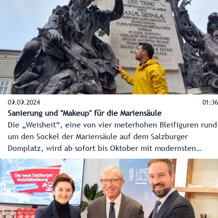
Karoline Edtstadler und der EU-Kommissar für Haushalt und
Verwaltung, Johannes Hahn, die Wichtigkeit der
Veranstaltung.
09.09.2024
01:36
Sanierung und "Makeup" für die Mariensäule
Die „Weisheit“, eine von vier meterhohen Bleifiguren rund
um den Sockel der Mariensäule auf dem Salzburger
Domplatz, wird ab sofort bis Oktober mit modernsten
Methoden restauriert. Es handelt sich um einen ersten
Schritt, um das 250 Jahre alte Monument in den nächsten
Jahren wieder in altem Glanz erscheinen zu lassen.