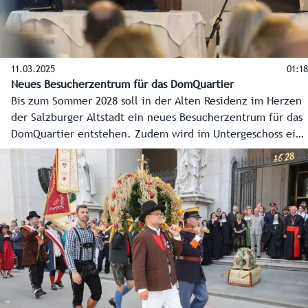
11.03.2025
01:18
Neues Besucherzentrum für das DomQuartier
Bis zum Sommer 2028 soll in der Alten Residenz im Herzen
der Salzburger Altstadt ein neues Besucherzentrum für das
DomQuartier entstehen. Zudem wird im Untergeschoss ein
eigenes Museum gebaut: Das neue IUVAVUM -
Archäologiemuseum Salzburg wird unterirdisch direkt an
das Domgrabungsmuseum anschließen und dort auch Platz
für die römerzeitlichen archäologischen
Sammlungsbestände des Salzburg Museums bieten.