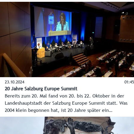
Federführend für die Organisation ist das Institut der
Regionen Europas (IRE).
23.10.2024
01:45
20 Jahre Salzburg Europe Summit
Bereits zum 20. Mal fand von 20. bis 22. Oktober in der
Landeshauptstadt der Salzburg Europe Summit statt. Was
2004 klein begonnen hat, ist 20 Jahre später ein
international renommierter Fachkongress mit Experten aus
Politik, Wirtschaft, Diplomatie und Wissenschaft. Im Video
betonen unter anderem EU- und Verfassungsministerin