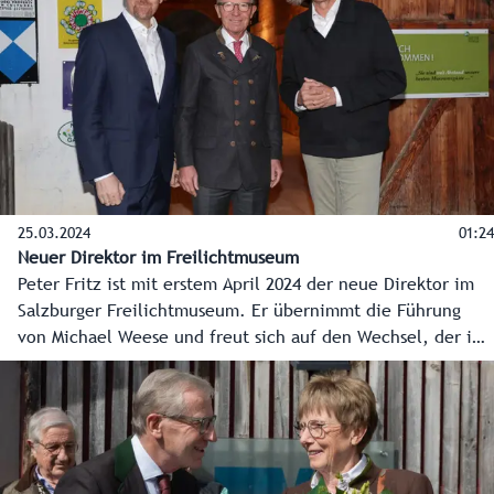
25.03.2024
01:24
Neuer Direktor im Freilichtmuseum
Peter Fritz ist mit erstem April 2024 der neue Direktor im
Salzburger Freilichtmuseum. Er übernimmt die Führung
von Michael Weese und freut sich auf den Wechsel, der ihn
von Niederösterreich zu seiner Familie nach Salzburg
führt. Eine besondere Aufgabe sieht er in der Verbindung
von Kultur und Natur. Das Salzburger Freilichtmuseum
feiert heuer übrigens seinen 40. Geburtstag und hat dafür
sogar zwei Jubiläumsausstellungen und ein Geburtstagsfest