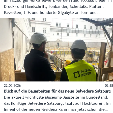
Im Salzburger Volksliedwerk werden rund 100.000 Lieder in
Druck- und Handschrift, Tonbänder, Schellaks, Platten,
Kassetten, CDs und hunderte Gigabyte an Ton- und
Filmaufnahmen als volkskulturelle Schätze des Landes
archiviert und zugänglich gemacht. Über eine Online-
Datenbank werden alle Lieder für die Allgemeinheit
verfügbar gemacht. Gesucht kann auch nach Ausschnitten
aus Melodien mit Hilfe einer Online-Klaviatur werden.
22.05.2026
02:18
Blick auf die Bauarbeiten für das neue Belvedere Salzburg
Die aktuell wichtigste Museums-Baustelle im Bundesland,
das künftige Belvedere Salzburg, läuft auf Hochtouren. Im
Innenhof der neuen Residenz kann man jetzt schon die