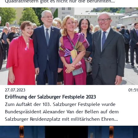
Quadratmetern gibt es nicht nur die berühmten
Dinosaurier, sondern auch zum Beispiel faszinierende
Unterwasserwelten, Dioramen mit heimischen Tieren,
Schwerpunkte wie die Evolution oder auch das Science
Center und die Weltraumhalle.
27.07.2023
01:51
Eröffnung der Salzburger Festspiele 2023
Zum Auftakt der 103. Salzburger Festspiele wurde
Bundespräsident Alexander Van der Bellen auf dem
Salzburger Residenzplatz mit militärischen Ehren
empfangen. Von dort ging es mit vielen Ehrengästen durch
die Altstadt zum Eröffnungsfestakt in die Felsenreitschule.