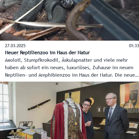
wieder in neuem Glanz.
27.03.2025
01:33
Neuer Reptilienzoo im Haus der Natur
Axolotl, Stumpfkrokodil, Äskulapnatter und viele mehr
haben ab sofort ein neues, luxuriöses, Zuhause im neuen
Reptilien- und Amphibienzoo im Haus der Natur. Die neue
Attraktion wurde heute Abend feierlich eröffnet. Ab 28.
März 2025 können alle Besucherinnen und Besucher die
Tiere in ihren neuen Terrarien bestaunen.