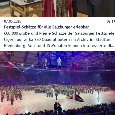
07.05.2025
02:19
Festspiel-Schätze für alle Salzburger erlebbar
600.000 große und kleine Schätze der Salzburger Festspiele
lagern auf zirka 280 Quadratmetern im Archiv im Stadtteil
Riedenburg. Seit rund 15 Monaten können Interessierte die
Raritäten zweimal wöchentlich bei kostenlosem Eintritt
begutachten. Landeshauptmann Wilfried Haslauer hat dort
heute Archivleiterin Margarethe Lasinger getroffen und die
Ausstellung besucht.