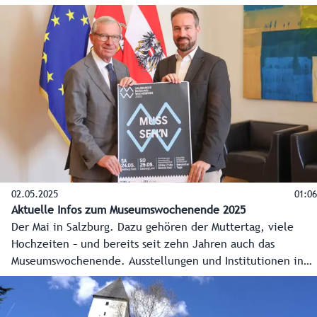
zweites Leben einzuhauchen. Familie Nindl hat gemeinsam
mit Bürgermeister Andreas Schweinberger den
Verantwortlichen vorgeschlagen, das alte
Wirtschaftsgebäude in Großgmain aufzustellen.
02.05.2025
01:06
Aktuelle Infos zum Museumswochenende 2025
Der Mai in Salzburg. Dazu gehören der Muttertag, viele
Hochzeiten – und bereits seit zehn Jahren auch das
Museumswochenende. Ausstellungen und Institutionen in
Stadt und Land Salzburg öffnen heuer am 24. und 25. Mai
ihre Türen und machen Gusto auf mehr. Als Bonus sind
auch die öffentlichen Verkehrsmittel an diesen beiden