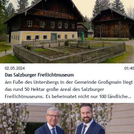
02.05.2024
01:40
Das Salzburger Freilichtmuseum
Am Fuße des Untersbergs in der Gemeinde Großgmain liegt
das rund 50 Hektar große Areal des Salzburger
Freilichtmuseums. Es beheimatet nicht nur 100 ländliche
Bauten aus vergangenen Jahrhunderten, sondern auch eine
1,7 Kilometer lange Museumsbahn und vor allem jede
Menge Orte zum Entdecken aber auch Erholen.