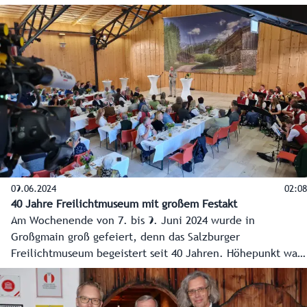
neuen Räumlichkeiten erahnen. Die gleichzeitige
Sanierung des Salzburg Museums und der Neubau gleich
nebenan bringen große Herausforderungen im Kulturbau
mit sich.
09.06.2024
02:08
40 Jahre Freilichtmuseum mit großem Festakt
Am Wochenende von 7. bis 9. Juni 2024 wurde in
Großgmain groß gefeiert, denn das Salzburger
Freilichtmuseum begeistert seit 40 Jahren. Höhepunkt war
der Festakt am Sonntagnachmittag.