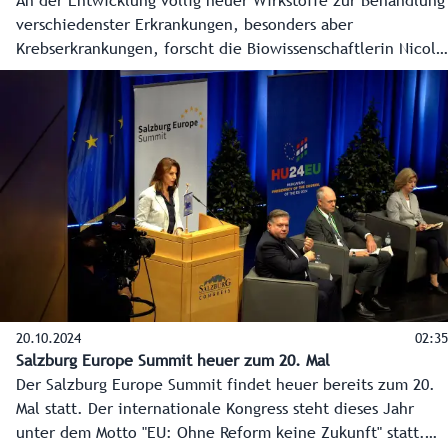
An der Entwicklung völlig neuer Wirkstoffe zur Behandlung
verschiedenster Erkrankungen, besonders aber
Krebserkrankungen, forscht die Biowissenschaftlerin Nicole
Meisner-Kober an einem Ludwig-Boltzmann-Institut in
Salzburg. Das ist ein Vorzeigebeispiel der Kompetenz
Salzburgs in Life Sciences, der Forschung und Entwicklung
in Gesundheit und Medizin. Der neue Masterplan Life
Sciences für Salzburg bringt 15 Millionen Euro von Land
und Bund zur Stärkung dieses Bereichs.
20.10.2024
02:35
Salzburg Europe Summit heuer zum 20. Mal
Der Salzburg Europe Summit findet heuer bereits zum 20.
Mal statt. Der internationale Kongress steht dieses Jahr
unter dem Motto "EU: Ohne Reform keine Zukunft" statt.