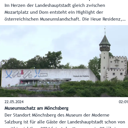
Im Herzen der Landeshauptstadt gleich zwischen
Mozartplatz und Dom entsteht ein Highlight der
österreichischen Museumslandschaft. Die Neue Residenz,
schon bisher Sitz des Salzburg Museum, wird zu einem
einzigartigen Kulturareal erweitert und beherbergt ab 2027
das neugeschaffene „Belvedere Salzburg“. Bei einer
Pressekonferenz wurde am 12. November der Startschuss
für die nächste Phase, den Start der Sanierung, gegeben.
22.05.2024
02:01
Museumsschatz am Mönchsberg
Der Standort Mönchsberg des Museum der Moderne
Salzburg ist für alle Gäste der Landeshauptstadt schon von