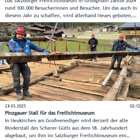
Das Salzburger Freilichtmuseum in Großgmain zählte 2024
rund 100.000 Besucherinnen und Besucher. Um das auch in
diesem Jahr zu schaffen, wird allerhand Neues geboten,
aber auch altbewährtes aufpoliert. Vom Fest zum 15-
jährigen Bestehen der Museumsbahn über ein neues
Stallgebäude aus dem Pinzgau bis hin zum topmodernen
Besucherzentrum wird in Zukunft vieles geboten.
29.03.2025
02:12
Pinzgauer Stall für das Freilichtmuseum
In Neukirchen am Großvenediger wird derzeit der alte
Rinderstall des Scherer-Gütls aus dem 18. Jahrhundert
abgebaut, um ihm im Salzburger Freilichtmuseum ein