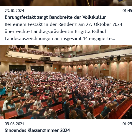
23.10.2024
01:45
Ehrungsfestakt zeigt Bandbreite der Volkskultur
Bei einem Festakt in der Residenz am 22. Oktober 2024
überreichte Landtagspräsidentin Brigitta Pallauf
Landesauszeichnungen an insgesamt 14 engagierte
Personen aus der gesamten Bandbreite der Volkskultur.
Darüber hinaus erhielten elf Absolvent:innen des
Kapellmeisterkurses und neun Absolvent:innen der
Chorleitungs-Ausbildung ihre Dekrete. Weiters wurden drei
Salzburger Blasmusikpreise vergeben sowie ein
Volkstanzabzeichen in Gold und ein Dekret „Qualifizierte
Museumsmitarbeiterin“.
05.06.2024
01:25
Singendes Klassenzimmer 2024