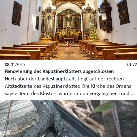
08.01.2025
01:22
Renovierung des Kapuzinerklosters abgeschlossen
Hoch über der Landeshauptstadt liegt auf der rechten
Altstadtseite das Kapuzinerkloster. Die Kirche des Ordens
sowie Teile des Klosters wurde in den vergangenen rund
eineinhalb Jahren umfassend runderneuert. Land, Stadt
sowie Erzdiözese steuerten jeweils rund 650.000 Euro zur
Sanierung des bedeutenden Kulturdenkmals bei. Das
restliche Viertel übernahm der Orden sowie Spenden. Nun
erstrahlt das Kapuzinerkloster und vor allem die Kirche