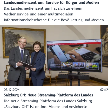
Landesmedienzentrum: Service für Bürger und Medien
Das Landesmedienzentrum hat sich zu einem
Medienservice und einer multimedialen
Informationsdrehscheibe für die Bevölkerung und Medien
entwickelt. Damit sind die Salzburgerinnen und Salzburger
jederzeit gesichert, verlässlich und zeitnahe informiert.
Das alles in Krisenzeiten, bei Wahlen oder internationalen
Ereignissen in Salzburg, aber auch im Alltag. Hand in Hand
arbeitet die Redaktion dabei mit den anderen
Fachbereichen Marketing und Internet zusammen. Dreh
und Angelpunkt der Kommunikation sind die
Landeswebsite, die Land Salzburg App inklusive
Sofortnachrichten für die Bezirke und auch der Land
Salzburg Ticker sowie die Social-Media-Kanäle des Landes.
05.12.2024
02:12
Salzburg ON: Neue Streaming-Plattform des Landes
Die neue Streaming-Plattform des Landes Salzburg
„Salzburg ON“ ist online. Videos und gesicherte