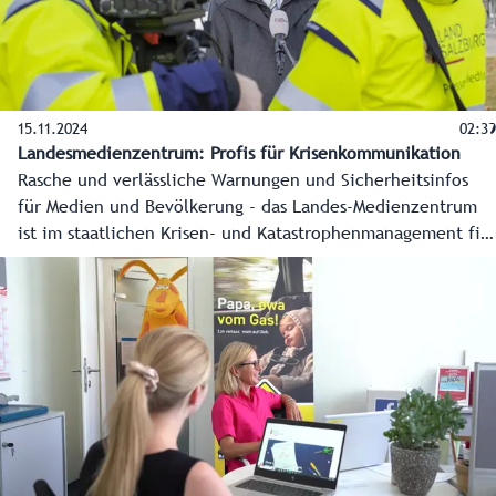
15.11.2024
02:39
Landesmedienzentrum: Profis für Krisenkommunikation
Rasche und verlässliche Warnungen und Sicherheitsinfos
für Medien und Bevölkerung - das Landes-Medienzentrum
ist im staatlichen Krisen- und Katastrophenmanagement fix
verankert und das unverzichtbare Bindeglied zwischen
Einsatzstäben und Öffentlichkeit. Die Redaktion arbeitet
unermüdlich an verlässlichen Infos für die Bevölkerung.