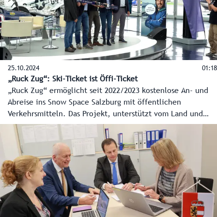
25.10.2024
01:18
„Ruck Zug“: Ski-Ticket ist Öffi-Ticket
„Ruck Zug“ ermöglicht seit 2022/2023 kostenlose An- und
Abreise ins Snow Space Salzburg mit öffentlichen
Verkehrsmitteln. Das Projekt, unterstützt vom Land und
Verkehrsverbund Salzburg, hilft Staus zu vermeiden und
bietet eine entspannte Anreise. In der vergangenen Saison
wurden so 50 Tonnen CO2 eingespart. Auch in anderen
Bereichen wird in den Skigebieten auf Ökologie und
Ressourcenschonung geachtet - Künstliche Intelligenz hilft
dabei.