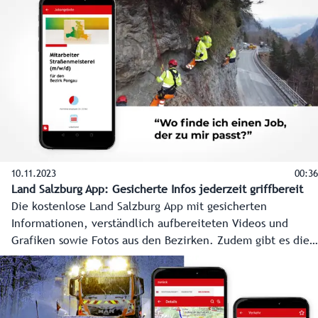
handeln, wenn sie bereits verbale Übergriffe wahrnehmen.
Jeder soll sich aktiv an der Prävention beteiligen. Anhand
von Sprüchen wie zum Beispiel „Stell dich nicht so an. Du
magst es doch eh...“ soll aufgezeigt werden, wo Gewalt
ihren Anfang nimmt. Die weltweite Aktion „16 Tage gegen
Gewalt“ startet am 25. November und läuft bis 10.
Dezember.
10.11.2023
00:36
Land Salzburg App: Gesicherte Infos jederzeit griffbereit
Die kostenlose Land Salzburg App mit gesicherten
Informationen, verständlich aufbereiteten Videos und
Grafiken sowie Fotos aus den Bezirken. Zudem gibt es die
Möglichkeit von Push-Nachrichten mit News aus den
Bezirken sowie Wetterwarnungen der GeoSphere Austria ab
Stufe "orange" und darüber - wählbar nach Gemeinde.