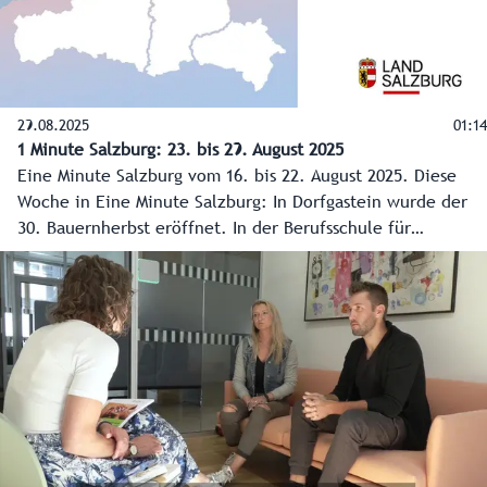
29.08.2025
01:14
1 Minute Salzburg: 23. bis 29. August 2025
Eine Minute Salzburg vom 16. bis 22. August 2025. Diese
Woche in Eine Minute Salzburg: In Dorfgastein wurde der
30. Bauernherbst eröffnet. In der Berufsschule für
Gartenbau, die an der Landwirtschaftlichen Fachschule
Kleßheim angesiedelt ist, haben zwei Männer und acht
Frauen ihre Prüfungen erfolgreich abgelegt und bekamen
ihre Facharbeiterbriefe feierlich überreicht. 74.600 Kinder
und Jugendliche starten, am 8. September, in das neue
Schuljahr. Und der mittlerweile 20. Lehrling des Monats
wurde diese Woche auch gekürt: Florian Jakober. Er
absolviert bei der Firma Tichy in Zell am See eine Lehre als
Glasbautechniker.