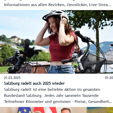
Informationen aus allen Bezirken, Newsticker, Live-Streams
und vieles mehr zeigen die ganze Vielfalt des Landes
Salzburg. Landeshauptmann Wilfried Haslauer und
Landeshauptmann-Stellvertreterin Marlene Svazek drückten
vor kurzem symbolisch auf den Startknopf und Salzburg ON
ging online. Entwickelt wurde Salzburg ON von der
Salzburger Firma „kavedo“ mit Sitz in Puch-Urstein. Philipp
Venningen und Martin Kappacher wagten sich mit dem
Projekt auf neues Terrain. So wird Salzburg ON tagtäglich
die wichtigsten Informationen und schönsten Bilder aus
allen Regionen des Landes Salzburg auf die Smartphones
und Bildschirme der Bevölkerung bringen.
21.03.2025
01:20
Salzburg radelt auch 2025 wieder
Salzburg radelt ist eine beliebte Aktion im gesamten
Bundesland Salzburg. Jedes Jahr sammeln Tausende
Teilnehmer Kilometer und gewinnen - Preise, Gesundheit
und Lebensqualität.