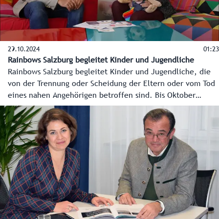
29.10.2024
01:23
Rainbows Salzburg begleitet Kinder und Jugendliche
Rainbows Salzburg begleitet Kinder und Jugendliche, die
von der Trennung oder Scheidung der Eltern oder vom Tod
eines nahen Angehörigen betroffen sind. Bis Oktober
wurden 2024 rund 315 Kinder in allen sechs Bezirken des
Landes durch den Verein betreut. Landesrat Christian
Pewny hat sich bei einem Lokalaugenschein Ende Oktober
2024 vom professionellen Angebot von Rainbows
überzeugt. Das Land unterstützt den Verein 2024 mit rund
105.000 Euro.