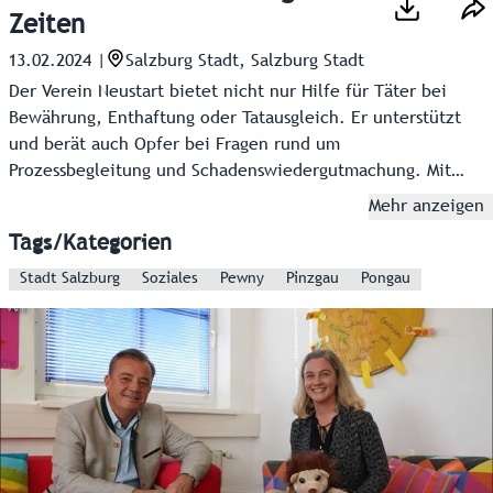
Zeiten
13.02.2024
|
Salzburg Stadt, Salzburg Stadt
Der Verein Neustart bietet nicht nur Hilfe für Täter bei
Bewährung, Enthaftung oder Tatausgleich. Er unterstützt
und berät auch Opfer bei Fragen rund um
Prozessbegleitung und Schadenswiedergutmachung. Mit
dem „Saftladen“ gibt es in der Schallmooser Hauptstraße in
Mehr anzeigen
der Stadt Salzburg auch eine Tagesaufenthaltseinrichtung
Tags/Kategorien
für wohnungslose Menschen und Suchterkrankte. Der
Standort in der Landeshauptstadt ist nicht der einzige im
Stadt Salzburg
Soziales
Pewny
Pinzgau
Pongau
Bundesland. Es gibt mit St. Johann im Pongau und in Zell
am See auch zwei Anlaufstellen innergebirg.