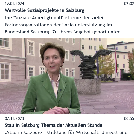
19.01.2024
02:02
Wertvolle Sozialprojekte in Salzburg
Die "Soziale Arbeit gGmbH" ist eine der vielen
Partnerorganisationen der Sozialunterstützung im
Bundesland Salzburg. Zu ihrem Angebot gehört unter
anderem die Holz- und Textilwerkstatt "Lebensarbeit", der
Second-Hand-Shop "TAO", das Restaurant "Schmankerl" und
die Straßenzeitung "Apropos". Landesrat Christian Pewny
hat sich vom Angebot ein Bild gemacht.
07.11.2023
00:55
Stau in Salzburg Thema der Aktuellen Stunde
„Stau in Salzburg – Stillstand für Wirtschaft, Umwelt und