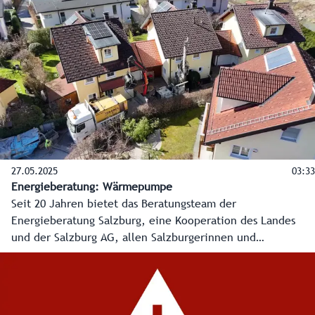
Beratung in allen Energiefragen an. In diesem Video erklärt
Energieberater Gerhard Meloun Wichtiges über den
Energieausweis bei Vermietung und Verkauf von
Immobilien.
27.05.2025
03:33
Energieberatung: Wärmepumpe
Seit 20 Jahren bietet das Beratungsteam der
Energieberatung Salzburg, eine Kooperation des Landes
und der Salzburg AG, allen Salzburgerinnen und
Salzburgern kostenlose, produktneutrale und unabhängige
Beratung in allen Energiefragen an. In diesem Video wird
anhand eines Beispiels in Bergheim, bei dem zwei
Nachbarn zusammen in eine Wärmepumpe mit