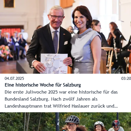
Stimmen vom festlichen Abend.
04.07.2025
03:20
Eine historische Woche für Salzburg
Die erste Juliwoche 2025 war eine historische für das
Bundesland Salzburg. Nach zwölf Jahren als
Landeshauptmann trat Wilfried Haslauer zurück und
Karoline Edtstadler folgte im nach ihrer Wahl durch den
Salzburger Landtag nach. Die wichtigsten Stationen dieser
Woche - vom Hearing der Landeshauptfrau bis zum