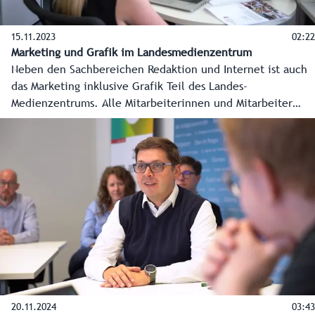
15.11.2023
02:22
Marketing und Grafik im Landesmedienzentrum
Neben den Sachbereichen Redaktion und Internet ist auch
das Marketing inklusive Grafik Teil des Landes-
Medienzentrums. Alle Mitarbeiterinnen und Mitarbeiter
arbeiten mit der Redaktion und dem Internet Hand in
Hand. Zusätzlich zu den alltäglichen Informationen über
wichtige Themen der Landesverwaltung werden hier
bewusstseinsbildende Marketingkampagnen für das
Bundesland Salzburg durch das Landes-Medienzentrum
umgesetzt. Im Auftrag der Landesregierung und der
Landesverwaltung wird dabei mit den Salzburger Medien
intensiv zusammen gearbeitet.
20.11.2024
03:43