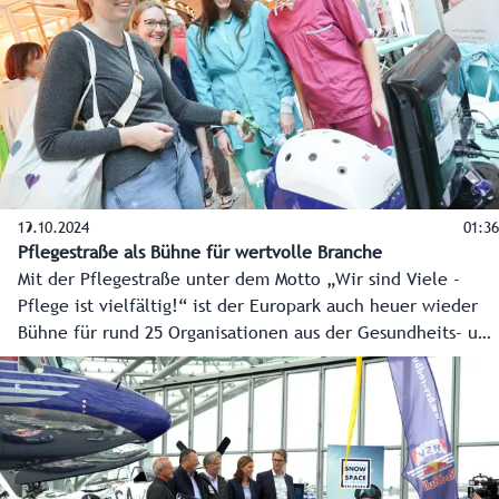
19.10.2024
01:36
Pflegestraße als Bühne für wertvolle Branche
Mit der Pflegestraße unter dem Motto „Wir sind Viele -
Pflege ist vielfältig!“ ist der Europark auch heuer wieder
Bühne für rund 25 Organisationen aus der Gesundheits- und
Krankenpflege. Sie zeigen nicht nur, was ihre
Mitarbeiterinnen und Mitarbeiter tagtäglich für uns alle
leisten, sondern auch, wie man selber seine Karriere in
dieser spannenden und wichtigen Berufswelt startet.