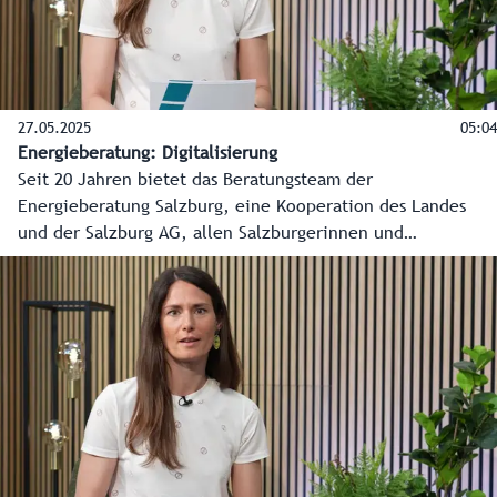
27.05.2025
05:04
Energieberatung: Digitalisierung
Seit 20 Jahren bietet das Beratungsteam der
Energieberatung Salzburg, eine Kooperation des Landes
und der Salzburg AG, allen Salzburgerinnen und
Salzburgern kostenlose, produktneutrale und unabhängige
Beratung in allen Energiefragen an. In diesem Video erklärt
Energieberater Georg Thor die digitale
Informationsbeschaffung im Rahmen der Energieberatung
und was alles digital abläuft.