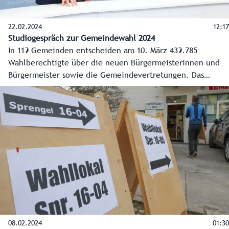
22.02.2024
12:17
Studiogespräch zur Gemeindewahl 2024
In 119 Gemeinden entscheiden am 10. März 439.785
Wahlberechtigte über die neuen Bürgermeisterinnen und
Bürgermeister sowie die Gemeindevertretungen. Das
Landes-Medienzentrum (LMZ) wird am 10. März in
Zusammenarbeit mit der Landesstatistik,
Landeswahlbehörde und IT-Abteilung des Landes
ausführlich auf allen Kanälen des Landes über die
Ergebnisse berichten. Dazu der Leiter der Landesstatistik,
Gernot Filipp, im Interview mit dem Chefredakteur des
LMZ, Franz Wieser.
08.02.2024
01:30