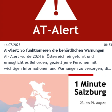
Tiefenbohrung investieren, gezeigt, wie die
Energieberatung arbeitet.
14.07.2025
01:33
AT-Alert: So funktionieren die behördlichen Warnungen
AT- Alert wurde 2024 in Österreich eingeführt und
ermöglicht es Behörden, gezielt jene Personen mit
wichtigen Informationen und Warnungen zu versorgen, die
zum Zeitpunkt eines wichtigen Ereignisses bei den
Handymasten des betroffenen Gebietes eingeloggt sind
oder in dieses einfahren. Was man tun muss, um die
Meldungen zu erhalten, wird im Video erklärt - wichtig für
die Sicherheit der Bevölkerung.