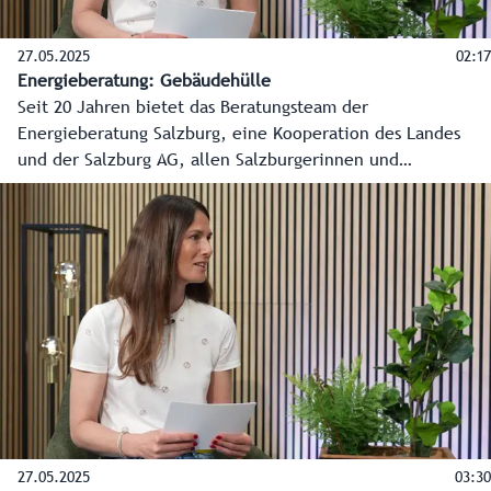
27.05.2025
02:17
Energieberatung: Gebäudehülle
Seit 20 Jahren bietet das Beratungsteam der
Energieberatung Salzburg, eine Kooperation des Landes
und der Salzburg AG, allen Salzburgerinnen und
Salzburgern kostenlose, produktneutrale und unabhängige
Beratung in allen Energiefragen an. In diesem Video erklärt
Energieberaterin Alessandra Holper Wichtiges zum Thema
Gebäudehülle und Wärmedämmung.
27.05.2025
03:30