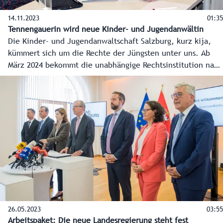
14.11.2023
01:35
Tennengauerin wird neue Kinder- und Jugendanwältin
Die Kinder- und Jugendanwaltschaft Salzburg, kurz kija,
kümmert sich um die Rechte der Jüngsten unter uns. Ab
März 2024 bekommt die unabhängige Rechtsinstitution nach
fast 20 Jahren eine neue Leiterin. Die 40-jährige
Magistrats-Juristin Johanna Fellinger übernimmt das Amt
als Kinder- und Jugendanwältin von Juristin und Mediatorin
Andrea Holz-Dahrenstaedt. Soziallandesrat Christian Pewny
traf die neue Kinder- und Jugendanwältin Johanna
Fellinger zu einem ersten Austausch.
26.05.2023
03:55
Arbeitspaket: Die neue Landesregierung steht fest