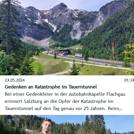
Schlepplift und zwei Mitarbeitern. Heute gibt es ein ganzes
Netz aus Seilbahnen und Sesselliften mit über 200
Mitarbeitern. Die Hinterglemmer Bergbahnen sind heute
Teil eines der weltweit renommiertesten Skigebiete.
29.05.2024
01:39
Gedenken an Katastrophe im Tauerntunnel
Bei einer Gedenkfeier in der Autobahnkapelle Flachgau
erinnert Salzburg an die Opfer der Katastrophe im
Tauerntunnel auf den Tag genau vor 25 Jahren. Beim
ökumenischen Gottesdienst waren auch Überlebende des
folgenschweren Verkehrsunfalls im Tunnel anwesend.