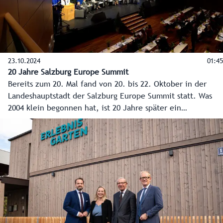
23.10.2024
01:45
20 Jahre Salzburg Europe Summit
Bereits zum 20. Mal fand von 20. bis 22. Oktober in der
Landeshauptstadt der Salzburg Europe Summit statt. Was
2004 klein begonnen hat, ist 20 Jahre später ein
international renommierter Fachkongress mit Experten aus
Politik, Wirtschaft, Diplomatie und Wissenschaft. Im Video
betonen unter anderem EU- und Verfassungsministerin
Karoline Edtstadler und der EU-Kommissar für Haushalt und
Verwaltung, Johannes Hahn, die Wichtigkeit der
Veranstaltung.