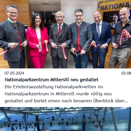
Medaillenchancen, die Rückkehr von Marcel Hischer und
Lucas Braathen und was er sich von der und für die WM
wünscht.
07.05.2024
02:08
Nationalparkzentrum Mittersill neu gestaltet
Die Erlebnisausstellung Nationalparkwelten im
Nationalparkzentrum in Mittersill wurde völlig neu
gestaltet und bietet einen noch besseren Überblick über
den Nationalpark Hohe Tauern. Landeshauptmann Wilfried
Haslauer hat die neue Ausstellung am 7. Mai 2024 eröffnet.