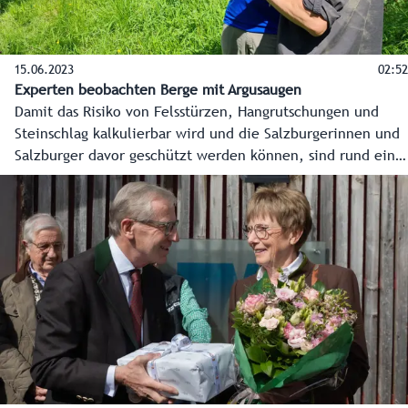
15.06.2023
02:52
Experten beobachten Berge mit Argusaugen
Damit das Risiko von Felsstürzen, Hangrutschungen und
Steinschlag kalkulierbar wird und die Salzburgerinnen und
Salzburger davor geschützt werden können, sind rund ein
Dutzend Hänge, Berge und Gipfel im Bundesland
elektronisch überwacht. Dazu zählen zum Beispiel der
Rauriser Sonnblick, das Sattelkar im Obersulzbachtal oder
auch der Ingelsberg in Bad Hofgastein. Letzterer dient in
dieser Reportage als Beispiel für die Arbeit der Experten,
die Salzburgs Berge mit Argusaugen und High-Tech
beobachten.