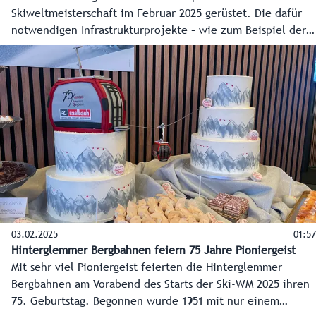
Skiweltmeisterschaft im Februar 2025 gerüstet. Die dafür
notwendigen Infrastrukturprojekte – wie zum Beispiel der
Notweg, die Busterminals oder die Fanmeile - sind so gut
wie fertig. Besonders wichtig war den Verantwortlichen,
dass die Region auch nach dem Großereignis etwas davon
hat. Das scheint gelungen zu sein.
03.02.2025
01:57
Hinterglemmer Bergbahnen feiern 75 Jahre Pioniergeist
Mit sehr viel Pioniergeist feierten die Hinterglemmer
Bergbahnen am Vorabend des Starts der Ski-WM 2025 ihren
75. Geburtstag. Begonnen wurde 1951 mit nur einem