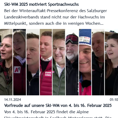
Ski-WM 2025 motiviert Sportnachwuchs
Bei der Winterauftakt-Pressekonferenz des Salzburger
Landesskiverbands stand nicht nur der Nachwuchs im
Mittelpunkt, sondern auch die in wenigen Wochen
stattfindende Alpine Ski-WM in Saalbach-Hinterglemm. Sie
ist ein Motivationsschub auch für die angehenden Skistars
wie zum Beispiel Stefan Rieser (Alpin), Christina Gruber
(Alpin), Celina Jost (Biathletin) und Andreas Gfrerer
(Nordisch).
14.11.2024
01:10
Vorfreude auf unsere Ski-WM von 4. bis 16. Februar 2025
Von 4. bis 16. Februar 2025 findet die Alpine