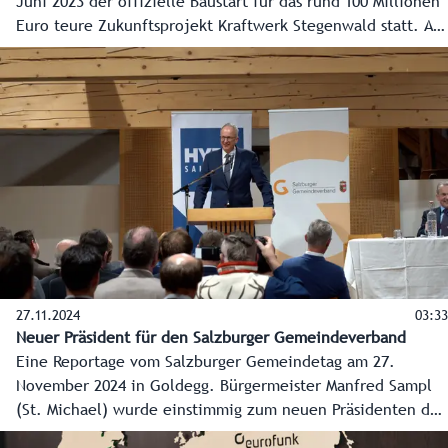
Juni 2023 der offizielle Baustart für das rund 100 Millionen
Euro teure Zukunftsprojekt Kraftwerk Stegenwald statt. Ab
2025 produziert das Laufwasserkraftwerk an der Salzach in
Werfen so viel grüne Energie wie rund 20.000 Haushalte
durchschnittlich in einem Jahr verbrauchen.
27.11.2024
03:33
Neuer Präsident für den Salzburger Gemeindeverband
Eine Reportage vom Salzburger Gemeindetag am 27.
November 2024 in Goldegg. Bürgermeister Manfred Sampl
(St. Michael) wurde einstimmig zum neuen Präsidenten des
Salzburger Gemeindeverbandes gewählt. Er folgt auf