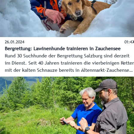
26.01.2024
01:49
Bergrettung: Lawinenhunde trainieren in Zauchensee
Rund 30 Suchhunde der Bergrettung Salzburg sind derzeit
im Dienst. Seit 40 Jahren trainieren die vierbeinigen Retter
mit der kalten Schnauze bereits in Altenmarkt-Zauchensee.
Trotz des Lärms am Trainingsplatz, dem kalten Wind und
den eisigen Temperaturen meistern die besten Freunde des
Menschen mit Bravour ihre Aufgaben. Sie finden die
Personen in den Schneehöhlen oder auch versteckte
Kleidungsgegenstände.