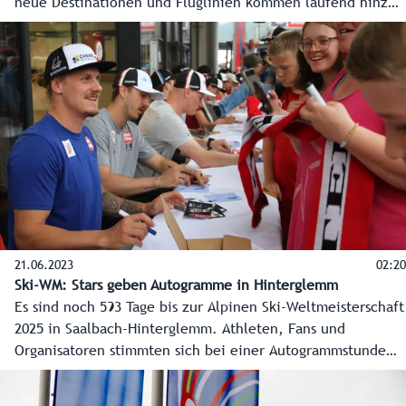
neue Destinationen und Fluglinien kommen laufend hinzu.
Für den Wirtschafts- und Jobmotor Salzburg Airport stehen
auch sehr große Investitionen an. Die gesamte
Terminallandschaft wir ab 2026 erneuert.
21.06.2023
02:20
Ski-WM: Stars geben Autogramme in Hinterglemm
Es sind noch 593 Tage bis zur Alpinen Ski-Weltmeisterschaft
2025 in Saalbach-Hinterglemm. Athleten, Fans und
Organisatoren stimmten sich bei einer Autogrammstunde
am Fuße des Zwölferkogels ein. Bis zum Februar 2025
sollen noch viele nachhaltige Investitionen getätigt