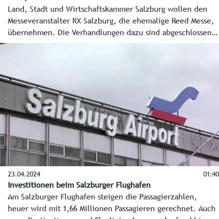
Land, Stadt und Wirtschaftskammer Salzburg wollen den
Messeveranstalter RX Salzburg, die ehemalige Reed Messe,
übernehmen. Die Verhandlungen dazu sind abgeschlossen,
und bis Ende März dieses Jahres sollte die Übernahme
abgeschlossen sein. Ein bedeutender Schritt für den
Messestandort Salzburg, der massiv Jobs und
Wertschöpfung für Salzburg generiert. Damit können auch
die Blockbuster im Messegeschäft wie „Alles für den Gast“
und „Jagd und Fischerei“ in Salzburg gehalten werden.
23.04.2024
01:40
Investitionen beim Salzburger Flughafen
Am Salzburger Flughafen steigen die Passagierzahlen,
heuer wird mit 1,66 Millionen Passagieren gerechnet. Auch