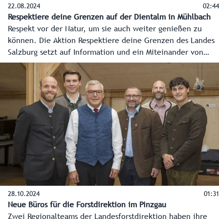
22.08.2024
02:44
Respektiere deine Grenzen auf der Dientalm in Mühlbach
Respekt vor der Natur, um sie auch weiter genießen zu
können. Die Aktion Respektiere deine Grenzen des Landes
Salzburg setzt auf Information und ein Miteinander von
Landwirtschaft inklusive Almwirtschaft, Jagd, Tourismus
und anderen Partnern. Botschafterin der Aktion ist Skistar
und Moderatorin Alexandra Meissnitzer.
28.10.2024
01:31
Neue Büros für die Forstdirektion im Pinzgau
Zwei Regionalteams der Landesforstdirektion haben ihre