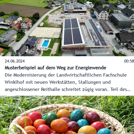
Hornisse Jagd auf Bienen und kann dabei enorme Schäden
anrichten. Das Land Salzburg und die Imker arbeiten eng
zusammen, um eine Ausbreitung zu verhindern.
24.06.2024
00:58
Musterbeispiel auf dem Weg zur Energiewende
Die Modernisierung der Landwirtschaftlichen Fachschule
Winklhof mit neuen Werkstätten, Stallungen und
angeschlossener Reithalle schreitet zügig voran. Teil des
Gesamtprojekts ist auch die Ausstattung aller Dächer mit
einer Photovoltaik-Anlage. Mit rund 2.300 Quadratmetern
wird sie die größte ihrer Art auf einem Salzburger
Landesgebäude sein.