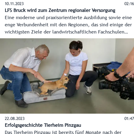
10.11.2023
02:16
LFS Bruck wird zum Zentrum regionaler Versorgung
Eine moderne und praxisorientierte Ausbildung sowie eine
enge Verbundenheit mit den Regionen, das sind einige der
wichtigsten Ziele der landwirtschaftlichen Fachschulen
(LFS) im Bundesland. In Bruck an der Großglocknerstraße
wird das dieser Tage besonders gut sichtbar. Der Neubau
der Lehr- und Schaumetzgerei sowie die Erneuerung des
alten Bauernhauses nehmen Form an und lassen bereits die
zukünftigen Möglichkeiten für Schule, lokale Wirtschaft
und die Region erahnen.
22.08.2023
01:47
Erfolgsgeschichte Tierheim Pinzgau
Das Tierheim Pinzgau ist bereits fünf Monate nach der