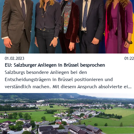
01.02.2023
01:22
EU: Salzburger Anliegen in Brüssel besprochen
Salzburgs besondere Anliegen bei den
Entscheidungsträgern in Brüssel positionieren und
verständlich machen. Mit diesem Anspruch absolvierte eine
dreiköpfige Polit-Delegation des Landes, bestehend aus
Landeshauptmann Wilfried Haslauer, Landtagspräsidentin
Brigitta Pallauf und Landesrat Josef Schwaiger, Ende
Jänner 2023 einen zweitägigen EU-Arbeitsbesuch. Themen
waren unter anderem der Wolf, die Energiepreise und die
Bürokratie.