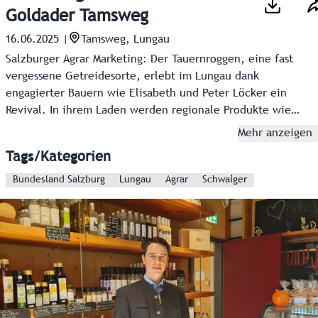
Goldader Tamsweg
16.06.2025
|
Tamsweg, Lungau
Salzburger Agrar Marketing: Der Tauernroggen, eine fast
vergessene Getreidesorte, erlebt im Lungau dank
engagierter Bauern wie Elisabeth und Peter Löcker ein
Revival. In ihrem Laden werden regionale Produkte wie
Brot, Nudeln und Lebkuchen aus Tauernroggen angeboten.
Mehr anzeigen
Küchenchef Edgar Erlacher vom Restaurant Goldader lässt
Tags/Kategorien
sich von diesem Urgetreide inspirieren. Mit kreativen
Gerichten verbindet er Tradition und Innovation. So
Bundesland Salzburg
Lungau
Agrar
Schwaiger
entsteht ein kulinarisches Erlebnis, das die
Bodenständigkeit und Frische Salzburgs widerspiegelt. Im
Genusstagebuch #57 "Salzburg Schmeckt" bekommt man
Einblicke.