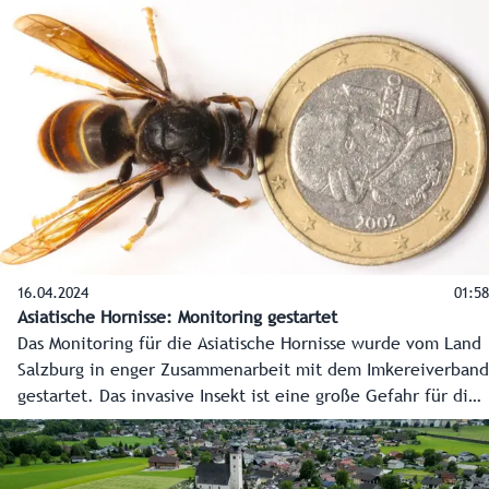
Tagesordnung standen mit dem Wiederaufbau der
Pinzgaubahn, der Ski-WM 2025 in Saalbach-Hinterglemm
und der aktuellen Wolfproblematik Themen mit großer
Bedeutung für die Region.
16.04.2024
01:58
Asiatische Hornisse: Monitoring gestartet
Das Monitoring für die Asiatische Hornisse wurde vom Land
Salzburg in enger Zusammenarbeit mit dem Imkereiverband
gestartet. Das invasive Insekt ist eine große Gefahr für die
Bienenvölker. Es wurde vor kurzem auch in Salzburg
nachgewiesen, in anderen europäischen Ländern ist es
schon länger aktiv. Vor allem im Sommer macht die