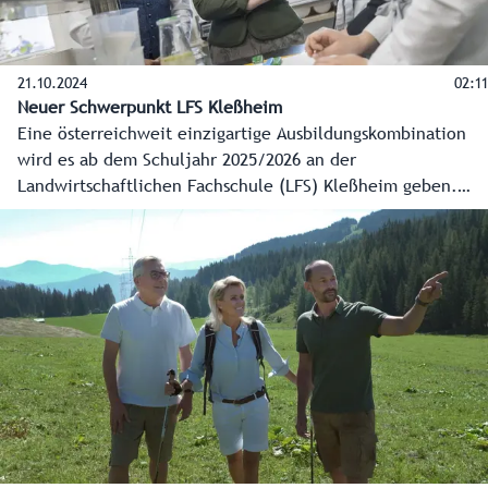
21.10.2024
02:11
Neuer Schwerpunkt LFS Kleßheim
Eine österreichweit einzigartige Ausbildungskombination
wird es ab dem Schuljahr 2025/2026 an der
Landwirtschaftlichen Fachschule (LFS) Kleßheim geben.
Die Fachrichtung Betriebs- und Haushaltsmanagement
ebnet in Kooperation mit dem Salzburger
Apothekerverband den Einstieg in die Lehre zur
pharmazeutisch-kaufmännischen Assistenz (PKA).