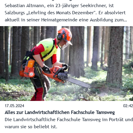
Sebastian Altmann, ein 23-jähriger Seekirchner, ist
Salzburgs „Lehrling des Monats Dezember". Er absolviert
aktuell in seiner Heimatgemeinde eine Ausbildung zum
Zimmerer bei der Ing. Theodor Winklhofer GmbH. Seit
Anfang 2024 sind das Land Salzburg und die
Wirtschaftskammer Salzburg auf der Suche nach dem
„Lehrling des Monats“ und werden dabei von einer Jury
bestehend aus Vertretern der Arbeiterkammer und der
Bildungsdirektion Salzburg unterstützt.
17.05.2024
02:42
Alles zur Landwirtschaftlichen Fachschule Tamsweg
Die Landwirtschaftliche Fachschule Tamsweg im Porträt und
warum sie so beliebt ist.