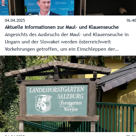
04.04.2025
16:40
Aktuelle Informationen zur Maul- und Klauenseuche
Angesichts des Ausbruchs der Maul- und Klauenseuche in
Ungarn und der Slowakei werden österreichweit
Vorkehrungen getroffen, um ein Einschleppen der
Tierseuche zu verhindern. In einem Informationsgespräch
informieren Abteilungsleiter Franz Moser und
Landesveterinärdirektor Peter Schiefer über die aktuelle
Lage und die in Salzburg getroffenen Vorbereitungen.
Darüber hinaus werden Verhaltenstipps für die
bevorstehende Ferienzeit gegeben, damit das Virus nicht
von Aufenthalten im Seuchengebiet nach Österreich
gelangt.