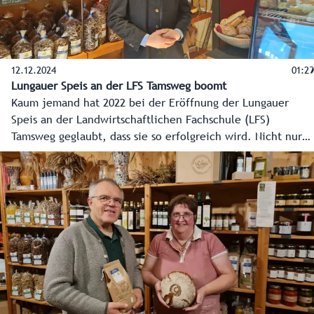
12.12.2024
01:29
Lungauer Speis an der LFS Tamsweg boomt
Kaum jemand hat 2022 bei der Eröffnung der Lungauer
Speis an der Landwirtschaftlichen Fachschule (LFS)
Tamsweg geglaubt, dass sie so erfolgreich wird. Nicht nur
bei den Kunden im Lungau kommt seither das Angebot
enorm gut an, auch bei den Betrieben, die dort ihre
regionalen Produkte - neben den Erzeugnissen der LFS -
immer mehr anbieten wollen.