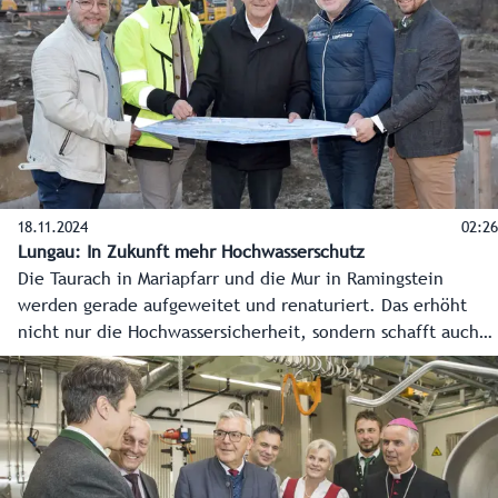
Unterricht, sondern schweißt die Schüler noch enger
zusammen.
18.11.2024
02:26
Lungau: In Zukunft mehr Hochwasserschutz
Die Taurach in Mariapfarr und die Mur in Ramingstein
werden gerade aufgeweitet und renaturiert. Das erhöht
nicht nur die Hochwassersicherheit, sondern schafft auch
mehr Lebensraum für Mensch und Natur. Die Fertigstellung
der Projekte ist für Juni 2025 geplant. Der Bund, das Land
und die Gemeinden investieren hier gemeinsam rund 1,7
Millionen Euro.