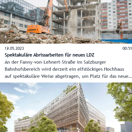
19.05.2023
00:51
Spektakuläre Abrissarbeiten für neues LDZ
An der Fanny-von-Lehnert-Straße im Salzburger
Bahnhofsbereich wird derzeit ein elfstöckiges Hochhaus
auf spektakuläre Weise abgetragen, um Platz für das neue
Landesdienstleistungszentrum zu schaffen. Dafür wurden
auch eigens zwei rund fünf Tonnen schwere Bagger von
einem Spezialkran auf das oberste Geschoß gehoben.