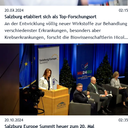
20.09.2024
02:15
Salzburg etabliert sich als Top-Forschungsort
An der Entwicklung völlig neuer Wirkstoffe zur Behandlung
verschiedenster Erkrankungen, besonders aber
Krebserkrankungen, forscht die Biowissenschaftlerin Nicole
Meisner-Kober an einem Ludwig-Boltzmann-Institut in
Salzburg. Das ist ein Vorzeigebeispiel der Kompetenz
Salzburgs in Life Sciences, der Forschung und Entwicklung
in Gesundheit und Medizin. Der neue Masterplan Life
Sciences für Salzburg bringt 15 Millionen Euro von Land
und Bund zur Stärkung dieses Bereichs.
20.10.2024
02:35
Salzburg Europe Summit heuer zum 20. Mal