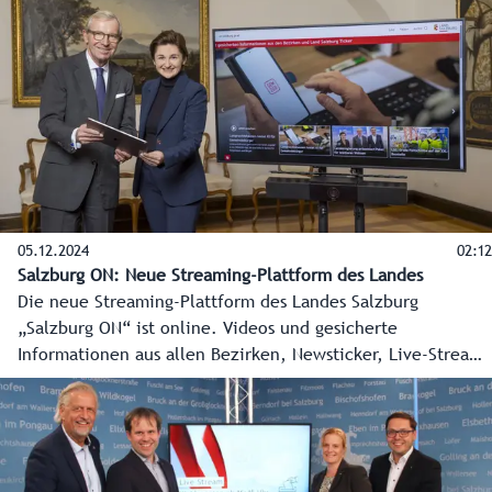
Das alles in Krisenzeiten, bei Wahlen oder internationalen
Ereignissen in Salzburg, aber auch im Alltag. Hand in Hand
arbeitet die Redaktion dabei mit den anderen
Fachbereichen Marketing und Internet zusammen. Dreh
und Angelpunkt der Kommunikation sind die
Landeswebsite, die Land Salzburg App inklusive
Sofortnachrichten für die Bezirke und auch der Land
Salzburg Ticker sowie die Social-Media-Kanäle des Landes.
05.12.2024
02:12
Salzburg ON: Neue Streaming-Plattform des Landes
Die neue Streaming-Plattform des Landes Salzburg
„Salzburg ON“ ist online. Videos und gesicherte
Informationen aus allen Bezirken, Newsticker, Live-Streams
und vieles mehr zeigen die ganze Vielfalt des Landes
Salzburg. Landeshauptmann Wilfried Haslauer und
Landeshauptmann-Stellvertreterin Marlene Svazek drückten
vor kurzem symbolisch auf den Startknopf und Salzburg ON
ging online. Entwickelt wurde Salzburg ON von der