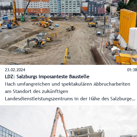
Bürgerservice. Landeshauptmann Wilfried Haslauer im
Interview über die Eckpunkte und Vorteile.
23.02.2024
01:38
LDZ: Salzburgs imposanteste Baustelle
Nach umfangreichen und spektakulären Abbrucharbeiten
am Standort des zukünftigen
Landesdienstleistungszentrums in der Nähe des Salzburger
Hauptbahnhofs sind seit Jahresanfang 2024 die eigentlichen
Bauarbeiten voll im Gange. Und diese sind äußerst
spektakulär.