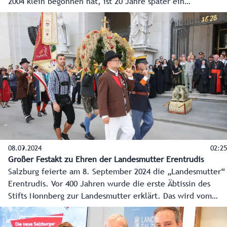
2004 klein begonnen hat, ist 20 Jahre später ein
international renommierter Fachkongress mit Experten aus
Politik, Wirtschaft, Diplomatie und Wissenschaft. Im Video
betonen unter anderem EU- und Verfassungsministerin
Karoline Edtstadler und der EU-Kommissar für Haushalt und
Verwaltung, Johannes Hahn, die Wichtigkeit der
Veranstaltung.
08.09.2024
02:25
Großer Festakt zu Ehren der Landesmutter Erentrudis
Salzburg feierte am 8. September 2024 die „Landesmutter“
Erentrudis. Vor 400 Jahren wurde die erste Äbtissin des
Stifts Nonnberg zur Landesmutter erklärt. Das wird vom
Land Salzburg, der Erzdiözese und vom Stift Nonnberg
zuerst mit einem Festgottesdienst im Salzburger Dom und