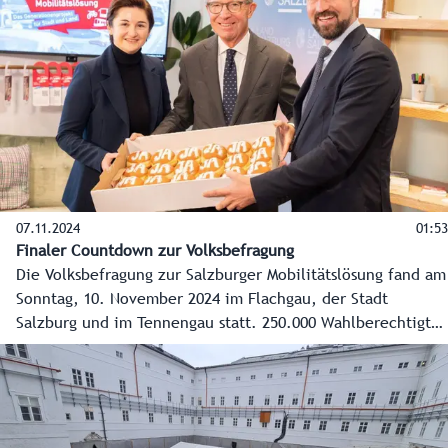
dann mit einem großen Fest mit vielen Vereinen im
Nonntal und in der Salzburger Altstadt gefeiert.
07.11.2024
01:53
Finaler Countdown zur Volksbefragung
Die Volksbefragung zur Salzburger Mobilitätslösung fand am
Sonntag, 10. November 2024 im Flachgau, der Stadt
Salzburg und im Tennengau statt. 250.000 Wahlberechtigte
entschieden sich dabei für oder gegen die geplante
Verkehrslösung für den Salzburger Zentralraum. Die
Spitzen der Landesregierung appellierten am Tag der
Abstimmung noch einmal dafür, „Ja“ zu diesem
„alternativlosen“ Jahrhundertprojekt zu sagen.