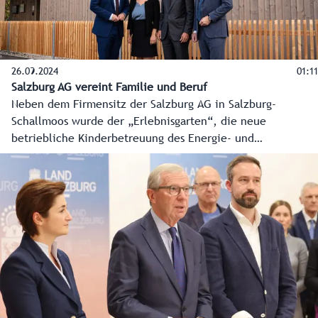
26.09.2024
01:11
Salzburg AG vereint Familie und Beruf
Neben dem Firmensitz der Salzburg AG in Salzburg-
Schallmoos wurde der „Erlebnisgarten“, die neue
betriebliche Kinderbetreuung des Energie- und
Infrastrukturdienstleisters, eröffnet. Auf 820
Quadratmetern in zwei Geschoßen ist Platz genug für bis
zu sechs Gruppen und rund 72 Kinder.