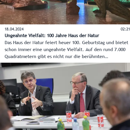
18.04.2024
02:21
Ungeahnte Vielfalt: 100 Jahre Haus der Natur
Das Haus der Natur feiert heuer 100. Geburtstag und bietet
schon immer eine ungeahnte Vielfalt. Auf den rund 7.000
Quadratmetern gibt es nicht nur die berühmten
Dinosaurier, sondern auch zum Beispiel faszinierende
Unterwasserwelten, Dioramen mit heimischen Tieren,
Schwerpunkte wie die Evolution oder auch das Science
Center und die Weltraumhalle.