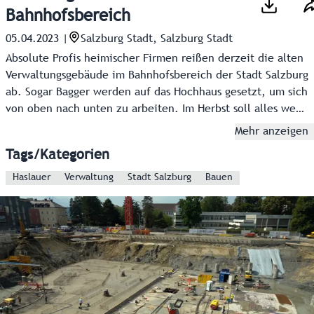
Bahnhofsbereich
05.04.2023
|
Salzburg Stadt, Salzburg Stadt
Absolute Profis heimischer Firmen reißen derzeit die alten
Verwaltungsgebäude im Bahnhofsbereich der Stadt Salzburg
ab. Sogar Bagger werden auf das Hochhaus gesetzt, um sich
von oben nach unten zu arbeiten. Im Herbst soll alles weg
sein, auf rund 10.000 Quadratmeter entsteht dann das neue
Mehr anzeigen
Landesdienstleistungszentrum LDZ – mit modernen
Tags/Kategorien
Arbeitsplätzen für 1.200 Mitarbeiter und einem großen
Servicebereich für die Bevölkerung.
Haslauer
Verwaltung
Stadt Salzburg
Bauen