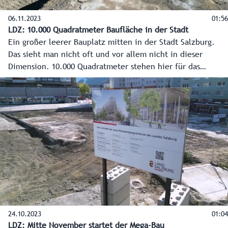
06.11.2023
01:56
LDZ: 10.000 Quadratmeter Baufläche in der Stadt
Ein großer leerer Bauplatz mitten in der Stadt Salzburg.
Das sieht man nicht oft und vor allem nicht in dieser
Dimension. 10.000 Quadratmeter stehen hier für das
modernste Verwaltungsgebäude Österreichs – das neue
Landesdienstleistungszentrum - zur Verfügung. Doch bevor
das Gebäude wachsen kann, geht es in die Tiefe. Rund 250
Pfähle, die 40 Meter in den Boden gebohrt werden,
werden die Basis sein – ein Hauch von Venedig, doch viel
moderner.
24.10.2023
01:04
LDZ: Mitte November startet der Mega-Bau