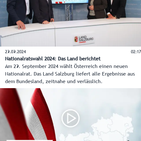
Salzburger Firma „kavedo“ mit Sitz in Puch-Urstein. Philipp
Venningen und Martin Kappacher wagten sich mit dem
Projekt auf neues Terrain. So wird Salzburg ON tagtäglich
die wichtigsten Informationen und schönsten Bilder aus
allen Regionen des Landes Salzburg auf die Smartphones
und Bildschirme der Bevölkerung bringen.
29.09.2024
02:17
Nationalratswahl 2024: Das Land berichtet
Am 29. September 2024 wählt Österreich einen neuen
Nationalrat. Das Land Salzburg liefert alle Ergebnisse aus
dem Bundesland, zeitnahe und verlässlich.