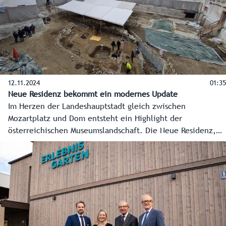
12.11.2024
01:35
Neue Residenz bekommt ein modernes Update
Im Herzen der Landeshauptstadt gleich zwischen
Mozartplatz und Dom entsteht ein Highlight der
österreichischen Museumslandschaft. Die Neue Residenz,
schon bisher Sitz des Salzburg Museum, wird zu einem
einzigartigen Kulturareal erweitert und beherbergt ab 2027
das neugeschaffene „Belvedere Salzburg“. Bei einer
Pressekonferenz wurde am 12. November der Startschuss
für die nächste Phase, den Start der Sanierung, gegeben.