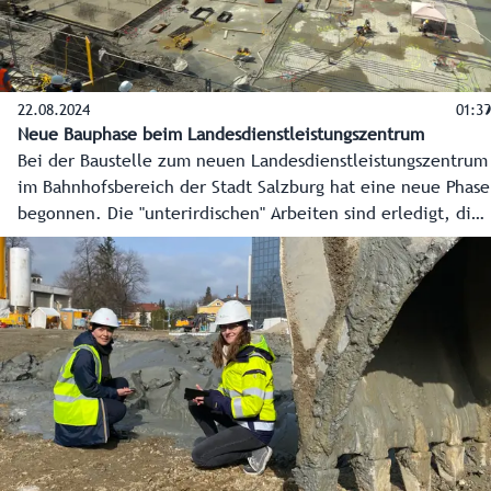
22.08.2024
01:39
Neue Bauphase beim Landesdienstleistungszentrum
Bei der Baustelle zum neuen Landesdienstleistungszentrum
im Bahnhofsbereich der Stadt Salzburg hat eine neue Phase
begonnen. Die "unterirdischen" Arbeiten sind erledigt, die
Bodenplatte wird nun betoniert, und die neue, moderne
Landesverwaltung kann in die Höhe wachsen. Das neue
Landesdienstleistungszentrum soll im Herbst 2026 fertig
sein, ein großes und einladendes Bürgerservice sowie rund
1.300 Arbeitsplätze für die Mitarbeiterinnen und
Mitarbeiter der Landesverwaltung entstehen.