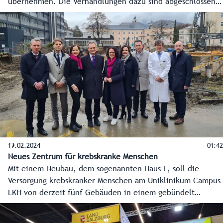
übernehmen. Die Verhandlungen dazu sind abgeschlossen,
und bis Ende März dieses Jahres sollte die Übernahme
abgeschlossen sein. Ein bedeutender Schritt für den
Messestandort Salzburg, der massiv Jobs und
Wertschöpfung für Salzburg generiert. Damit können auch
die Blockbuster im Messegeschäft wie „Alles für den Gast“
und „Jagd und Fischerei“ in Salzburg gehalten werden.
19.02.2024
01:42
Neues Zentrum für krebskranke Menschen
Mit einem Neubau, dem sogenannten Haus L, soll die
Versorgung krebskranker Menschen am Uniklinikum Campus
LKH von derzeit fünf Gebäuden in einem gebündelt
werden. Das Land investiert dafür 80 Millionen Euro. Am
19. Februar war offizieller Baustart, Anfang 2027 wird es in