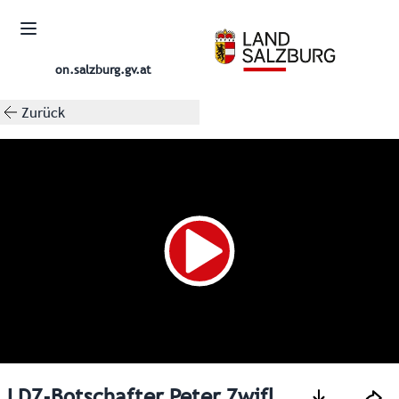
on.salzburg.gv.at
Zurück
LDZ-Botschafter Peter Zwifl