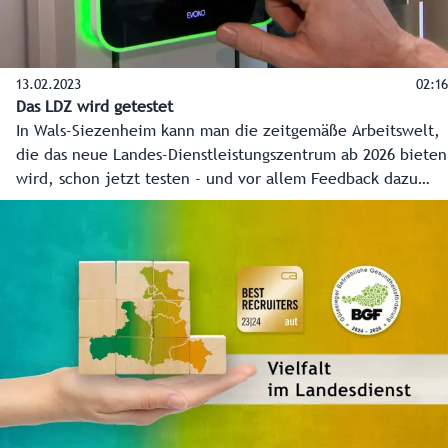
13.02.2023
02:16
Das LDZ wird getestet
In Wals-Siezenheim kann man die zeitgemäße Arbeitswelt,
die das neue Landes-Dienstleistungszentrum ab 2026 bieten
wird, schon jetzt testen - und vor allem Feedback dazu
geben. Rund 20 Plätze stehen zur Verfügung - die
Landesmitarbeiterinnen und Mitarbeiter können sich
monatlich abwechseln. Landesamtsdirektor Sebastian
Huber und Mia Flieher vom Projektteam erklären das
Konzept.