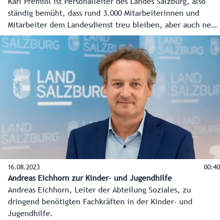
Karl Premißl ist Personalleiter des Landes Salzburg, also
ständig bemüht, dass rund 3.000 Mitarbeiterinnen und
Mitarbeiter dem Landesdienst treu bleiben, aber auch neue
und gute Köpfe dazukommen. Die Konkurrenz ist stark,
doch der Landesdienst bietet ein "stimmiges Gesamtpaket"
auch für Leute aus der Privatwirtschaft. Davon ist Premißl
überzeugt.
16.08.2023
00:40
Andreas Eichhorn zur Kinder- und Jugendhilfe
Andreas Eichhorn, Leiter der Abteilung Soziales, zu
dringend benötigten Fachkräften in der Kinder- und
Jugendhilfe.