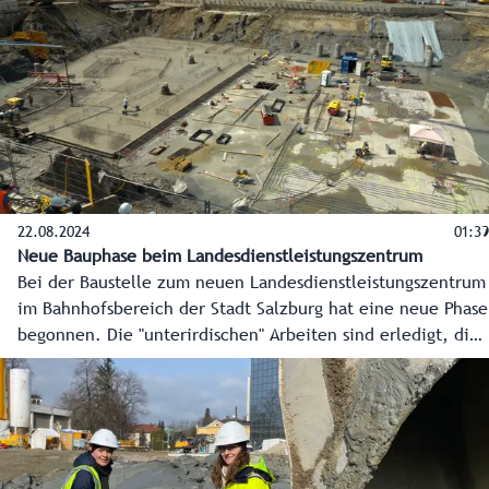
22.08.2024
01:39
Neue Bauphase beim Landesdienstleistungszentrum
Bei der Baustelle zum neuen Landesdienstleistungszentrum
im Bahnhofsbereich der Stadt Salzburg hat eine neue Phase
begonnen. Die "unterirdischen" Arbeiten sind erledigt, die
Bodenplatte wird nun betoniert, und die neue, moderne
Landesverwaltung kann in die Höhe wachsen. Das neue
Landesdienstleistungszentrum soll im Herbst 2026 fertig
sein, ein großes und einladendes Bürgerservice sowie rund
1.300 Arbeitsplätze für die Mitarbeiterinnen und