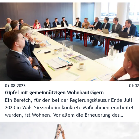
09.08.2023
01:02
Gipfel mit gemeinnützigen Wohnbauträgern
Ein Bereich, für den bei der Regierungsklausur Ende Juli
2023 in Wals-Siezenheim konkrete Maßnahmen erarbeitet
wurden, ist Wohnen. Vor allem die Erneuerung des
Wohnbaugesetzes und eine „Allianz für leistbaren
Wohnbau“ wurden als wichtige Maßnahmen definiert. In
diesem Sinne hat Landesrat Martin Zauner die Träger des