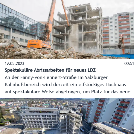
gemeinnützigen Wohnbaus in Salzburg am 9. August 2023
zu einem Gipfel eingeladen.
19.05.2023
00:51
Spektakuläre Abrissarbeiten für neues LDZ
An der Fanny-von-Lehnert-Straße im Salzburger
Bahnhofsbereich wird derzeit ein elfstöckiges Hochhaus
auf spektakuläre Weise abgetragen, um Platz für das neue
Landesdienstleistungszentrum zu schaffen. Dafür wurden
auch eigens zwei rund fünf Tonnen schwere Bagger von
einem Spezialkran auf das oberste Geschoß gehoben.