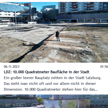
das modernste Verwaltungsgebäude Österreichs. Im Video
die Eckpunkte zum Projekt mit dem Stand 8.11.2023.
06.11.2023
01:56
LDZ: 10.000 Quadratmeter Baufläche in der Stadt
Ein großer leerer Bauplatz mitten in der Stadt Salzburg.
Das sieht man nicht oft und vor allem nicht in dieser
Dimension. 10.000 Quadratmeter stehen hier für das
modernste Verwaltungsgebäude Österreichs – das neue
Landesdienstleistungszentrum - zur Verfügung. Doch bevor
das Gebäude wachsen kann, geht es in die Tiefe. Rund 250