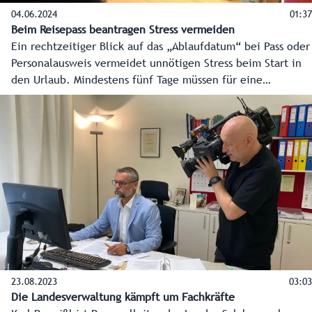
04.06.2024
01:37
Beim Reisepass beantragen Stress vermeiden
Ein rechtzeitiger Blick auf das „Ablaufdatum“ bei Pass oder
Personalausweis vermeidet unnötigen Stress beim Start in
den Urlaub. Mindestens fünf Tage müssen für eine
Neuausstellung veranschlagt werden. Bei einem großen
Ansturm verlängert sich dieser Zeitraum. Hier die
wichtigsten Tipps für die Antragstellung in den
Bezirkshauptmannschaften, im Magistrat der Stadt Salzburg
oder auch in manchen Gemeindeämtern.
23.08.2023
03:03
Die Landesverwaltung kämpft um Fachkräfte