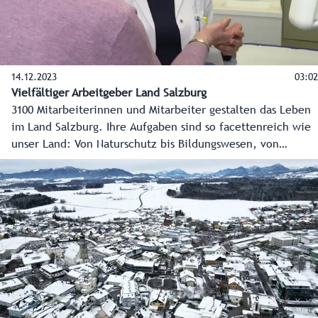
14.12.2023
03:02
Vielfältiger Arbeitgeber Land Salzburg
3100 Mitarbeiterinnen und Mitarbeiter gestalten das Leben
im Land Salzburg. Ihre Aufgaben sind so facettenreich wie
unser Land: Von Naturschutz bis Bildungswesen, von
Straßensicherheit bis öffentliche Gesundheit. Sie kümmern
sich um einzelne Anliegen der Bürgerinnen und Bürger,
verlieren dabei nie den Blick fürs große Ganze und sorgen
für Lebensqualität im Land. Das macht Jobs beim Land
nicht nur sinnvoll, sondern auch besonders vielfältig und
spannend.