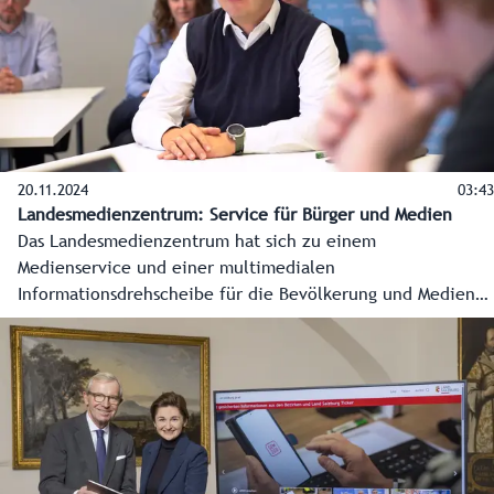
20.11.2024
03:43
Landesmedienzentrum: Service für Bürger und Medien
Das Landesmedienzentrum hat sich zu einem
Medienservice und einer multimedialen
Informationsdrehscheibe für die Bevölkerung und Medien
entwickelt. Damit sind die Salzburgerinnen und Salzburger
jederzeit gesichert, verlässlich und zeitnahe informiert.
Das alles in Krisenzeiten, bei Wahlen oder internationalen
Ereignissen in Salzburg, aber auch im Alltag. Hand in Hand
arbeitet die Redaktion dabei mit den anderen
Fachbereichen Marketing und Internet zusammen. Dreh
und Angelpunkt der Kommunikation sind die