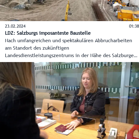
23.02.2024
01:38
LDZ: Salzburgs imposanteste Baustelle
Nach umfangreichen und spektakulären Abbrucharbeiten
am Standort des zukünftigen
Landesdienstleistungszentrums in der Nähe des Salzburger
Hauptbahnhofs sind seit Jahresanfang 2024 die eigentlichen
Bauarbeiten voll im Gange. Und diese sind äußerst
spektakulär.