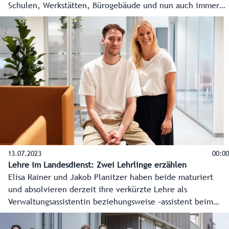
Schulen, Werkstätten, Bürogebäude und nun auch immer
mehr Wohngebäude aus Holz. Fast alles ist möglich.
13.07.2023
00:00
Lehre im Landesdienst: Zwei Lehrlinge erzählen
Elisa Rainer und Jakob Planitzer haben beide maturiert
und absolvieren derzeit ihre verkürzte Lehre als
Verwaltungsassistentin beziehungsweise –assistent beim
Land Salzburg. Sie erzählen, warum sie sich für die
Ausbildung in der Verwaltung entschieden haben.