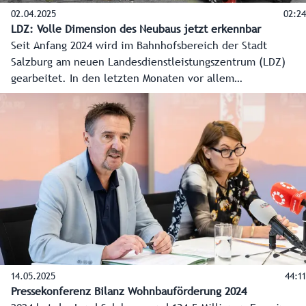
02.04.2025
02:24
LDZ: Volle Dimension des Neubaus jetzt erkennbar
Seit Anfang 2024 wird im Bahnhofsbereich der Stadt
Salzburg am neuen Landesdienstleistungszentrum (LDZ)
gearbeitet. In den letzten Monaten vor allem
„unterirdisch“. Mittlerweile ist auch an der Oberfläche
schon sehr viel passiert. Bis ins zweite Obergeschoss sind
die derzeit rund 120 Bauarbeiter vorgedrungen. Auch die
ganze Dimension des Grundrisses ist nun erkennbar. Ebenso
der neue offene Eingangsbereich in das Gebäude.
14.05.2025
44:11
Pressekonferenz Bilanz Wohnbauförderung 2024