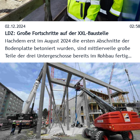
02.12.2024
02:58
LDZ: Große Fortschritte auf der XXL-Baustelle
Nachdem erst im August 2024 die ersten Abschnitte der
Bodenplatte betoniert wurden, sind mittlerweile große
Teile der drei Untergeschosse bereits im Rohbau fertig
gestellt. Die Arbeiten laufen auf Hochtouren und sind
exakt im Zeitplan. Fast täglich sind die Fortschritte beim
Bau sichtbar. Bisher läuft alles genau nach Plan und bis
zum Sommer nächsten Jahres soll das Erdgeschoss fertig
sein.