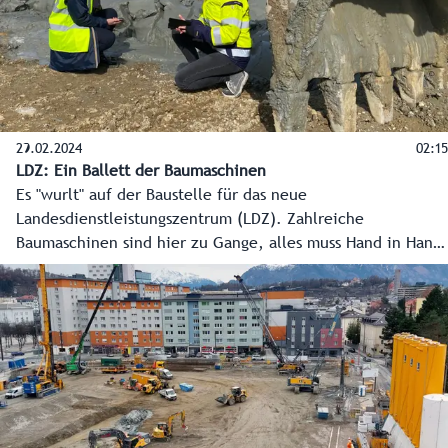
Mitarbeiter der Landesverwaltung entstehen.
29.02.2024
02:15
LDZ: Ein Ballett der Baumaschinen
Es "wurlt" auf der Baustelle für das neue
Landesdienstleistungszentrum (LDZ). Zahlreiche
Baumaschinen sind hier zu Gange, alles muss Hand in Hand
gehen, eine logistische Meisterleistung. Übrigens wird das
modernste Verwaltungsgebäude Österreichs auf zahlreichen
Pfählen stehen, ein bisschen wie in Venedig.