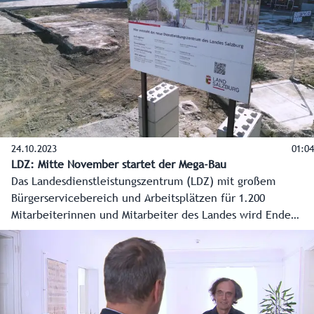
Pfähle, die 40 Meter in den Boden gebohrt werden,
werden die Basis sein – ein Hauch von Venedig, doch viel
moderner.
24.10.2023
01:04
LDZ: Mitte November startet der Mega-Bau
Das Landesdienstleistungszentrum (LDZ) mit großem
Bürgerservicebereich und Arbeitsplätzen für 1.200
Mitarbeiterinnen und Mitarbeiter des Landes wird Ende
2026 fertig sein. Im Bahnhofsbereich sind die
Abrissarbeiten der alten Gebäude nun erledigt, es kann
Neues entstehen. Baustart ist Mitte November.