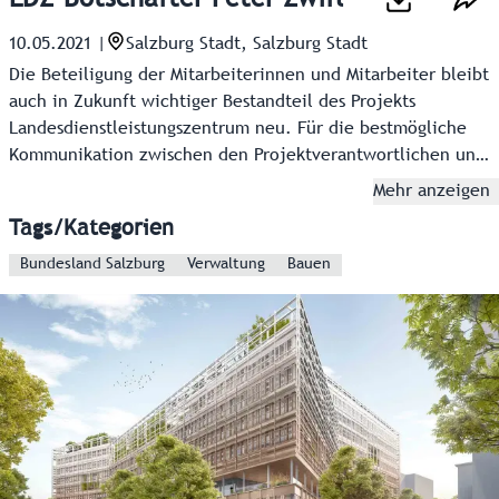
10.05.2021
|
Salzburg Stadt, Salzburg Stadt
Die Beteiligung der Mitarbeiterinnen und Mitarbeiter bleibt
auch in Zukunft wichtiger Bestandteil des Projekts
Landesdienstleistungszentrum neu. Für die bestmögliche
Kommunikation zwischen den Projektverantwortlichen und
den Angestellten sind Botschafter wie Peter Zwifl im
Mehr anzeigen
Einsatz. Sie sammeln Fragen, geben Inputs weiter und
Tags/Kategorien
informieren über Neuigkeiten.
Bundesland Salzburg
Verwaltung
Bauen