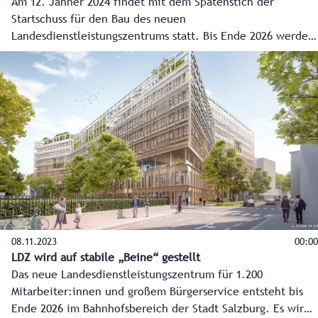
Am 12. Jänner 2024 findet mit dem Spatenstich der
Startschuss für den Bau des neuen
Landesdienstleistungszentrums statt. Bis Ende 2026 werden
im Bahnhofsbereich der Stadt Salzburg Arbeitsplätze für
mehr als 1.200 Mitarbeiter entstehen und ein großes
Bürgerservice. Landeshauptmann Wilfried Haslauer im
Interview über die Eckpunkte und Vorteile.
08.11.2023
00:00
LDZ wird auf stabile „Beine“ gestellt
Das neue Landesdienstleistungszentrum für 1.200
Mitarbeiter:innen und großem Bürgerservice entsteht bis
Ende 2026 im Bahnhofsbereich der Stadt Salzburg. Es wird