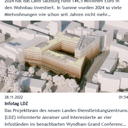
2024 hat das Land Salzburg rund 194,5 Millionen Euro in
den Wohnbau investiert. In Summe wurden 2024 so viele
Mietwohnungen wie schon seit Jahren nicht mehr
zugesichert, insgesamt 688 im Mietwohnungsbau und in
Wohnheimen. Diese wurden mit 118,6 Millionen Euro von
der Wohnbauförderung unterstützt. Weitere 63,6 Millionen
Euro flossen in die Sanierung, 12,3 Millionen in die
Eigentumsförderung. Mehr dazu im Mitschnitt zur
Pressekonferenz.
28.11.2022
01:54
Infotag LDZ
Das Projektteam des neuen Landes-Dienstleistungszentrums
(LDZ) informierte Anrainer und Interessierte an vier
Infoständen im benachbarten Wyndham Grand Conference