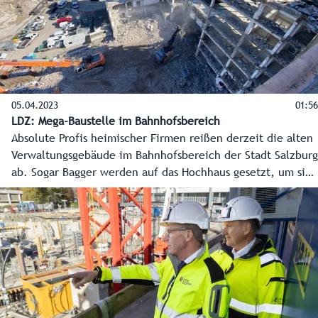
05.04.2023
01:56
LDZ: Mega-Baustelle im Bahnhofsbereich
Absolute Profis heimischer Firmen reißen derzeit die alten
Verwaltungsgebäude im Bahnhofsbereich der Stadt Salzburg
ab. Sogar Bagger werden auf das Hochhaus gesetzt, um sich
von oben nach unten zu arbeiten. Im Herbst soll alles weg
sein, auf rund 10.000 Quadratmeter entsteht dann das neue
Landesdienstleistungszentrum LDZ – mit modernen
Arbeitsplätzen für 1.200 Mitarbeiter und einem großen
Servicebereich für die Bevölkerung.