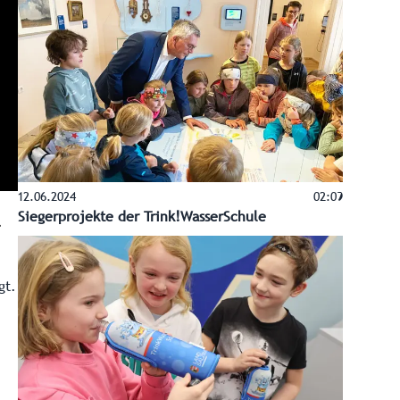
12.06.2024
02:09
Siegerprojekte der Trink!WasserSchule
gt.