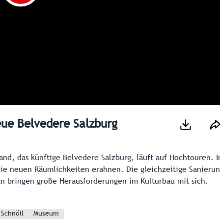
eue Belvedere Salzburg
and, das künftige Belvedere Salzburg, läuft auf Hochtouren. 
ie neuen Räumlichkeiten erahnen. Die gleichzeitige Sanieru
n bringen große Herausforderungen im Kulturbau mit sich.
Schnöll
Museum