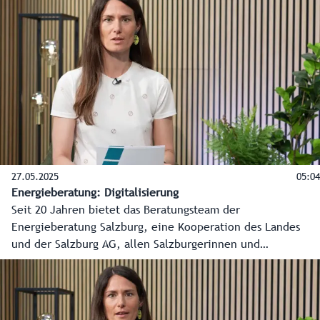
Beratung in allen Energiefragen an. In diesem Video erklärt
Energieberater Andreas Schmidt die Möglichkeiten für
Unternehmen.
27.05.2025
05:04
Energieberatung: Digitalisierung
Seit 20 Jahren bietet das Beratungsteam der
Energieberatung Salzburg, eine Kooperation des Landes
und der Salzburg AG, allen Salzburgerinnen und
Salzburgern kostenlose, produktneutrale und unabhängige
Beratung in allen Energiefragen an. In diesem Video erklärt
Energieberater Georg Thor die digitale
Informationsbeschaffung im Rahmen der Energieberatung