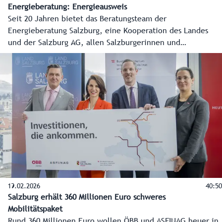
Energieberatung: Energieausweis
Seit 20 Jahren bietet das Beratungsteam der
Energieberatung Salzburg, eine Kooperation des Landes
und der Salzburg AG, allen Salzburgerinnen und
Salzburgern kostenlose, produktneutrale und unabhängige
Beratung in allen Energiefragen an. In diesem Video erklärt
Energieberater Gerhard Meloun Wichtiges über den
Energieausweis bei Vermietung und Verkauf von
Immobilien.
19.02.2026
40:50
Salzburg erhält 360 Millionen Euro schweres
Mobilitätspaket
Rund 360 Millionen Euro wollen ÖBB und ASFINAG heuer in