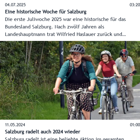
04.07.2025
03:20
Eine historische Woche für Salzburg
Die erste Juliwoche 2025 war eine historische für das
Bundesland Salzburg. Nach zwölf Jahren als
Landeshauptmann trat Wilfried Haslauer zurück und
Karoline Edtstadler folgte im nach ihrer Wahl durch den
Salzburger Landtag nach. Die wichtigsten Stationen dieser
Woche - vom Hearing der Landeshauptfrau bis zum
Ehrungsfestakt für den Landeshauptmann a. D. - gibt es im
Video auf Salzburg ON.
11.05.2024
01:00
Salzburg radelt auch 2024 wieder
Salzburg radelt ist eine beliebte Aktion im gesamten