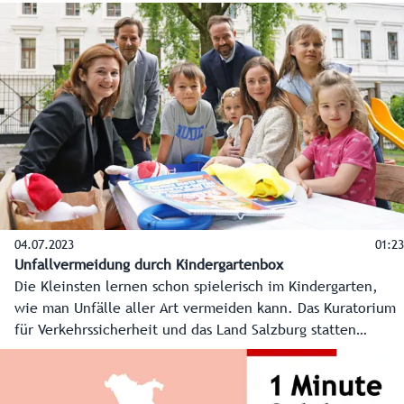
Volkskunde-Museum feiern heuer sogar ihr 100-Jahr-
Jubiläum.
04.07.2023
01:23
Unfallvermeidung durch Kindergartenbox
Die Kleinsten lernen schon spielerisch im Kindergarten,
wie man Unfälle aller Art vermeiden kann. Das Kuratorium
für Verkehrssicherheit und das Land Salzburg statten
Kindergärten mit der eigens entwickelten Kindergartenbox
aus. Das ist eine wertvolle Unterstützung für
Pädagog:innen mit praxisorientierten Lehrmaterialien zur