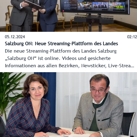
05.12.2024
02:12
Salzburg ON: Neue Streaming-Plattform des Landes
Die neue Streaming-Plattform des Landes Salzburg
„Salzburg ON“ ist online. Videos und gesicherte
Informationen aus allen Bezirken, Newsticker, Live-Streams
und vieles mehr zeigen die ganze Vielfalt des Landes
Salzburg. Landeshauptmann Wilfried Haslauer und
Landeshauptmann-Stellvertreterin Marlene Svazek drückten
vor kurzem symbolisch auf den Startknopf und Salzburg ON
ging online. Entwickelt wurde Salzburg ON von der
Salzburger Firma „kavedo“ mit Sitz in Puch-Urstein. Philipp
Venningen und Martin Kappacher wagten sich mit dem
Projekt auf neues Terrain. So wird Salzburg ON tagtäglich
die wichtigsten Informationen und schönsten Bilder aus