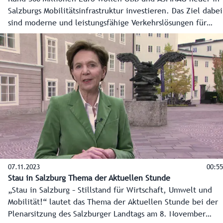
Salzburgs Mobilitätsinfrastruktur investieren. Das Ziel dabei
sind moderne und leistungsfähige Verkehrslösungen für
Bus, Bahn und Straße. Die Details des 360 Millionen Euro
schweren Mobilitätspakets für Salzburg haben
Landeshauptfrau Karoline Edtstadler und Verkehrsminister
Peter Hanke gemeinsam mit ÖBB und ASFINAG in einer
Pressekonferenz präsentiert.
07.11.2023
00:55
Stau in Salzburg Thema der Aktuellen Stunde
„Stau in Salzburg – Stillstand für Wirtschaft, Umwelt und
Mobilität!“ lautet das Thema der Aktuellen Stunde bei der
Plenarsitzung des Salzburger Landtags am 8. November