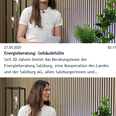
und was alles digital abläuft.
27.05.2025
02:17
Energieberatung: Gebäudehülle
Seit 20 Jahren bietet das Beratungsteam der
Energieberatung Salzburg, eine Kooperation des Landes
und der Salzburg AG, allen Salzburgerinnen und
Salzburgern kostenlose, produktneutrale und unabhängige
Beratung in allen Energiefragen an. In diesem Video erklärt
Energieberaterin Alessandra Holper Wichtiges zum Thema
Gebäudehülle und Wärmedämmung.