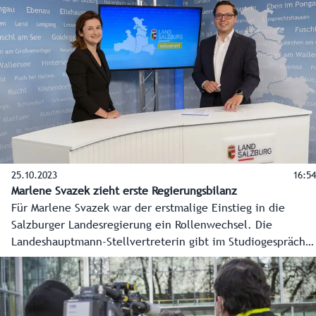
Bezirken sowie Wetterwarnungen der GeoSphere Austria ab
Stufe "orange" und darüber - wählbar nach Gemeinde.
25.10.2023
16:54
Marlene Svazek zieht erste Regierungsbilanz
Für Marlene Svazek war der erstmalige Einstieg in die
Salzburger Landesregierung ein Rollenwechsel. Die
Landeshauptmann-Stellvertreterin gibt im Studiogespräch
einen Einblick, wie sie die vielfältigen Ressortbereiche
künftig angehen will und was in den ersten Monaten der
Regierungszeit schon gelungen ist.