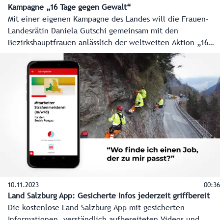
Kampagne „16 Tage gegen Gewalt“
Mit einer eigenen Kampagne des Landes will die Frauen-
Landesrätin Daniela Gutschi gemeinsam mit den
Bezirkshauptfrauen anlässlich der weltweiten Aktion „16
Tage gegen Gewalt“ Menschen ermutigen, couragiert zu
handeln, wenn sie bereits verbale Übergriffe wahrnehmen.
Jeder soll sich aktiv an der Prävention beteiligen. Anhand
von Sprüchen wie zum Beispiel „Stell dich nicht so an. Du
magst es doch eh...“ soll aufgezeigt werden, wo Gewalt
ihren Anfang nimmt. Die weltweite Aktion „16 Tage gegen
Gewalt“ startet am 25. November und läuft bis 10.
Dezember.
10.11.2023
00:36
Land Salzburg App: Gesicherte Infos jederzeit griffbereit
Die kostenlose Land Salzburg App mit gesicherten
Informationen, verständlich aufbereiteten Videos und