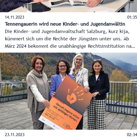
allen Regionen des Landes Salzburg auf die Smartphones
und Bildschirme der Bevölkerung bringen.
14.11.2023
01:35
Tennengauerin wird neue Kinder- und Jugendanwältin
Die Kinder- und Jugendanwaltschaft Salzburg, kurz kija,
kümmert sich um die Rechte der Jüngsten unter uns. Ab
März 2024 bekommt die unabhängige Rechtsinstitution nach
fast 20 Jahren eine neue Leiterin. Die 40-jährige
Magistrats-Juristin Johanna Fellinger übernimmt das Amt
als Kinder- und Jugendanwältin von Juristin und Mediatorin
Andrea Holz-Dahrenstaedt. Soziallandesrat Christian Pewny
traf die neue Kinder- und Jugendanwältin Johanna
Fellinger zu einem ersten Austausch.
23.11.2023
02:34