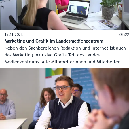
15.11.2023
02:22
Marketing und Grafik im Landesmedienzentrum
Neben den Sachbereichen Redaktion und Internet ist auch
das Marketing inklusive Grafik Teil des Landes-
Medienzentrums. Alle Mitarbeiterinnen und Mitarbeiter
arbeiten mit der Redaktion und dem Internet Hand in
Hand. Zusätzlich zu den alltäglichen Informationen über
wichtige Themen der Landesverwaltung werden hier
bewusstseinsbildende Marketingkampagnen für das
Bundesland Salzburg durch das Landes-Medienzentrum
umgesetzt. Im Auftrag der Landesregierung und der
Landesverwaltung wird dabei mit den Salzburger Medien
intensiv zusammen gearbeitet.