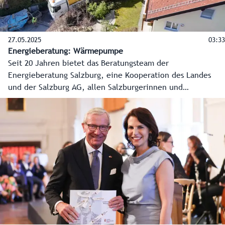
27.05.2025
03:33
Energieberatung: Wärmepumpe
Seit 20 Jahren bietet das Beratungsteam der
Energieberatung Salzburg, eine Kooperation des Landes
und der Salzburg AG, allen Salzburgerinnen und
Salzburgern kostenlose, produktneutrale und unabhängige
Beratung in allen Energiefragen an. In diesem Video wird
anhand eines Beispiels in Bergheim, bei dem zwei
Nachbarn zusammen in eine Wärmepumpe mit
Tiefenbohrung investieren, gezeigt, wie die
Energieberatung arbeitet.