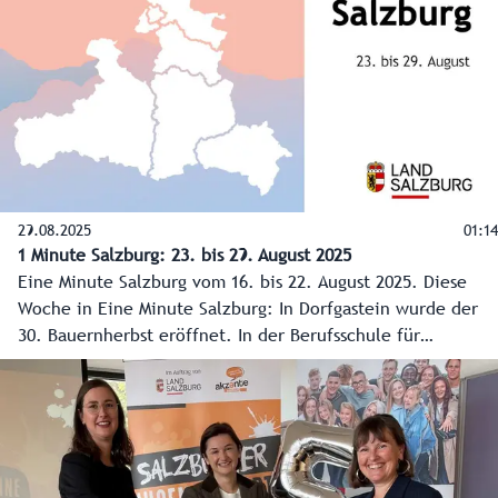
Unfallvermeidung und einem Schwerpunkt auf
Schulwegsicherheit.
29.08.2025
01:14
1 Minute Salzburg: 23. bis 29. August 2025
Eine Minute Salzburg vom 16. bis 22. August 2025. Diese
Woche in Eine Minute Salzburg: In Dorfgastein wurde der
30. Bauernherbst eröffnet. In der Berufsschule für
Gartenbau, die an der Landwirtschaftlichen Fachschule
Kleßheim angesiedelt ist, haben zwei Männer und acht
Frauen ihre Prüfungen erfolgreich abgelegt und bekamen
ihre Facharbeiterbriefe feierlich überreicht. 74.600 Kinder
und Jugendliche starten, am 8. September, in das neue
Schuljahr. Und der mittlerweile 20. Lehrling des Monats