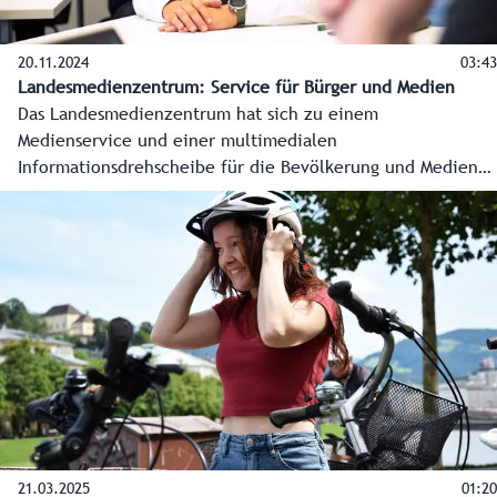
20.11.2024
03:43
Landesmedienzentrum: Service für Bürger und Medien
Das Landesmedienzentrum hat sich zu einem
Medienservice und einer multimedialen
Informationsdrehscheibe für die Bevölkerung und Medien
entwickelt. Damit sind die Salzburgerinnen und Salzburger
jederzeit gesichert, verlässlich und zeitnahe informiert.
Das alles in Krisenzeiten, bei Wahlen oder internationalen
Ereignissen in Salzburg, aber auch im Alltag. Hand in Hand
arbeitet die Redaktion dabei mit den anderen
Fachbereichen Marketing und Internet zusammen. Dreh
und Angelpunkt der Kommunikation sind die
Landeswebsite, die Land Salzburg App inklusive
Sofortnachrichten für die Bezirke und auch der Land
Salzburg Ticker sowie die Social-Media-Kanäle des Landes.
21.03.2025
01:20