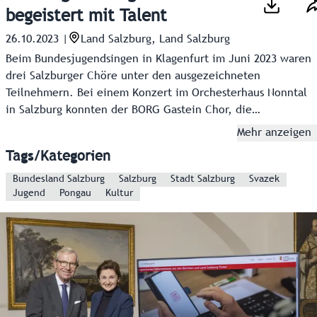
begeistert mit Talent
26.10.2023
|
Land Salzburg, Land Salzburg
Beim Bundesjugendsingen in Klagenfurt im Juni 2023 waren
drei Salzburger Chöre unter den ausgezeichneten
Teilnehmern. Bei einem Konzert im Orchesterhaus Nonntal
in Salzburg konnten der BORG Gastein Chor, die
Cantophonics vom Borromäum und die Jugendkantorei am
Mehr anzeigen
Salzburger Dom ihr Können vor heimischem Publikum
Tags/Kategorien
nochmals unter Beweis stellen.
Bundesland Salzburg
Salzburg
Stadt Salzburg
Svazek
Jugend
Pongau
Kultur