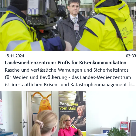
15.11.2024
02:39
Landesmedienzentrum: Profis für Krisenkommunikation
Rasche und verlässliche Warnungen und Sicherheitsinfos
für Medien und Bevölkerung - das Landes-Medienzentrum
ist im staatlichen Krisen- und Katastrophenmanagement fix
verankert und das unverzichtbare Bindeglied zwischen
Einsatzstäben und Öffentlichkeit. Die Redaktion arbeitet
unermüdlich an verlässlichen Infos für die Bevölkerung.