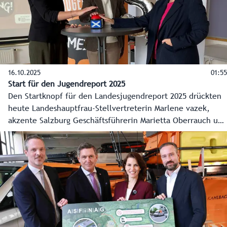
wurde diese Woche auch gekürt: Florian Jakober. Er
absolviert bei der Firma Tichy in Zell am See eine Lehre als
Glasbautechniker.
16.10.2025
01:55
Start für den Jugendreport 2025
Den Startknopf für den Landesjugendreport 2025 drückten
heute Landeshauptfrau-Stellvertreterin Marlene vazek,
akzente Salzburg Geschäftsführerin Marietta Oberrauch und
Projektleiterin Daniela Wallinger. Die anonyme Umfrage ist
offen für alle zwischen zwölf und 20 Jahren und ein
Kompass für die Arbeit des Landes im Jugendbereich.