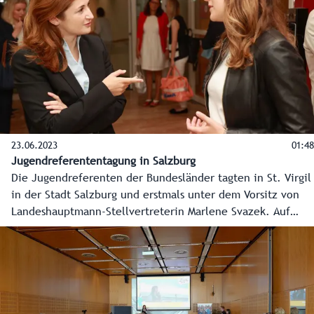
23.06.2023
01:48
Jugendreferententagung in Salzburg
Die Jugendreferenten der Bundesländer tagten in St. Virgil
in der Stadt Salzburg und erstmals unter dem Vorsitz von
Landeshauptmann-Stellvertreterin Marlene Svazek. Auf
Initiative Salzburgs wurde unter anderem mehr Aufklärung
über künstliche Intelligenz beschlossen. Aber auch über
Digitalisierung und die Gesetzeslücke bei Nikotinbeuteln
wurde diskutiert.