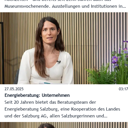
Museumswochenende. Ausstellungen und Institutionen in
Stadt und Land Salzburg öffnen heuer am 24. und 25. Mai
ihre Türen und machen Gusto auf mehr. Als Bonus sind
auch die öffentlichen Verkehrsmittel an diesen beiden
Tagen im ganzen Bundesland gratis.
27.05.2025
03:17
Energieberatung: Unternehmen
Seit 20 Jahren bietet das Beratungsteam der
Energieberatung Salzburg, eine Kooperation des Landes
und der Salzburg AG, allen Salzburgerinnen und
Salzburgern kostenlose, produktneutrale und unabhängige