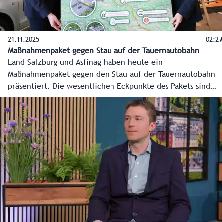
21.11.2025
02:29
Maßnahmenpaket gegen Stau auf der Tauernautobahn
Land Salzburg und Asfinag haben heute ein
Maßnahmenpaket gegen den Stau auf der Tauernautobahn
präsentiert. Die wesentlichen Eckpunkte des Pakets sind
Künstliche Intelligenz für besseren Verkehrsfluss,
"Intelligente" Sensoren, Flexible Tempolimits und Ampeln
bei Autobahnauffahrten. Ziel ist es Staus zu reduzieren
und vor allem die Anrainergemeinden zu entlasten.