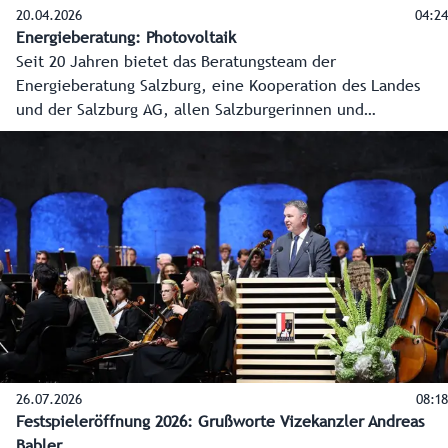
20.04.2026
04:24
Energieberatung: Photovoltaik
Seit 20 Jahren bietet das Beratungsteam der
Energieberatung Salzburg, eine Kooperation des Landes
und der Salzburg AG, allen Salzburgerinnen und
Salzburgern kostenlose, produktneutrale und unabhängige
Beratung in allen Energiefragen an. In diesem Video erklärt
Energieberater Florian Klinger, was bei
Photovoltaikanlagen zu beachten ist.
26.07.2026
08:18
Festspieleröffnung 2026: Grußworte Vizekanzler Andreas
Babler