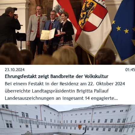
23.10.2024
01:45
Ehrungsfestakt zeigt Bandbreite der Volkskultur
Bei einem Festakt in der Residenz am 22. Oktober 2024
überreichte Landtagspräsidentin Brigitta Pallauf
Landesauszeichnungen an insgesamt 14 engagierte
Personen aus der gesamten Bandbreite der Volkskultur.
Darüber hinaus erhielten elf Absolvent:innen des
Kapellmeisterkurses und neun Absolvent:innen der
Chorleitungs-Ausbildung ihre Dekrete. Weiters wurden drei
Salzburger Blasmusikpreise vergeben sowie ein