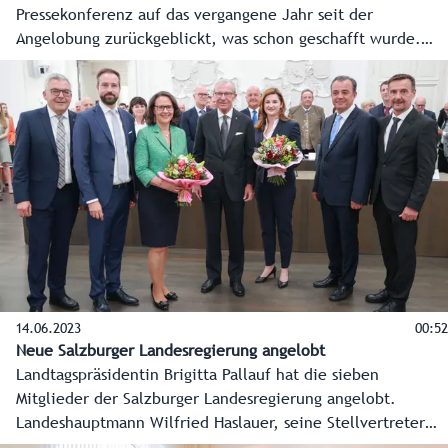
Pressekonferenz auf das vergangene Jahr seit der
Angelobung zurückgeblickt, was schon geschafft wurde.
Aber der Blick ging noch viel mehr nach vorne, welche
Vorhaben und Schlüsselprojekte für das gesamte
Bundesland anstehen. Hier die O-Töne der
Regierungsspitzen Landeshauptmann Wilfried Haslauer und
Landeshauptmann-Stellvertreterin Marlene Svazek.
14.06.2023
00:52
Neue Salzburger Landesregierung angelobt
Landtagspräsidentin Brigitta Pallauf hat die sieben
Mitglieder der Salzburger Landesregierung angelobt.
Landeshauptmann Wilfried Haslauer, seine Stellvertreter
Marlene Svazek und Stefan Schnöll sowie die Landesräte