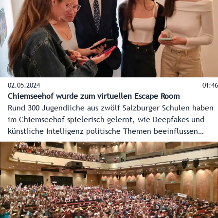
02.05.2024
01:46
Chiemseehof wurde zum virtuellen Escape Room
Rund 300 Jugendliche aus zwölf Salzburger Schulen haben
im Chiemseehof spielerisch gelernt, wie Deepfakes und
künstliche Intelligenz politische Themen beeinflussen
können. Angesichts der EU-Wahl am 9. Juni eine wichtige
Erkenntnis. Genutzt wurde dafür das Augmented-Reality-
Spiel Escape Fake 2.0.