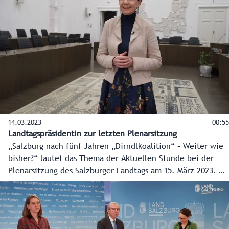
14.03.2023
00:55
Landtagspräsidentin zur letzten Plenarsitzung
„Salzburg nach fünf Jahren „Dirndlkoalition“ – Weiter wie
bisher?“ lautet das Thema der Aktuellen Stunde bei der
Plenarsitzung des Salzburger Landtags am 15. März 2023. Es
ist die letzte Sitzung vor der Landtagswahl am 23. April
2023. Landtagspräsidentin Brigitta Pallauf erklärt im Video
die "vielen interessanten und wichtigen Themen für
Salzburg", wie sie betont.