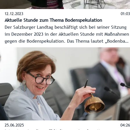
12.12.2023
01:03
Aktuelle Stunde zum Thema Bodenspekulation
Der Salzburger Landtag beschäftigt sich bei seiner Sitzung
im Dezember 2023 in der Aktuellen Stunde mit Maßnahmen
gegen die Bodenspekulation. Das Thema lautet „Bodenbank
oder Papiertiger? – Landinvest und was es braucht, um
Bodenspekulation zu stoppen“, eingebracht von der KPÖ
PLUS. Landtagspräsidentin Brigitta Pallauf informiert über
die weiteren wichtigen Themen bei der Plenarsitzung.
25.06.2025
04:26