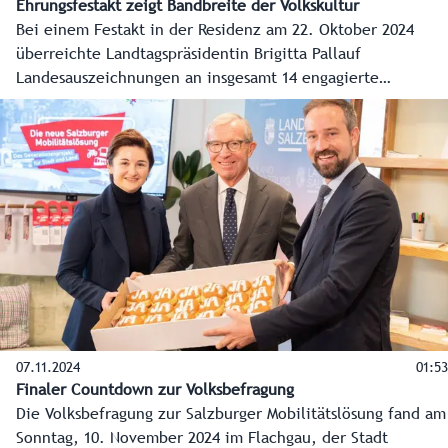
Ehrungsfestakt zeigt Bandbreite der Volkskultur
Bei einem Festakt in der Residenz am 22. Oktober 2024
überreichte Landtagspräsidentin Brigitta Pallauf
Landesauszeichnungen an insgesamt 14 engagierte
Personen aus der gesamten Bandbreite der Volkskultur.
Darüber hinaus erhielten elf Absolvent:innen des
Kapellmeisterkurses und neun Absolvent:innen der
Chorleitungs-Ausbildung ihre Dekrete. Weiters wurden drei
Salzburger Blasmusikpreise vergeben sowie ein
Volkstanzabzeichen in Gold und ein Dekret „Qualifizierte
Museumsmitarbeiterin“.
07.11.2024
01:53
Finaler Countdown zur Volksbefragung
Die Volksbefragung zur Salzburger Mobilitätslösung fand am
Sonntag, 10. November 2024 im Flachgau, der Stadt