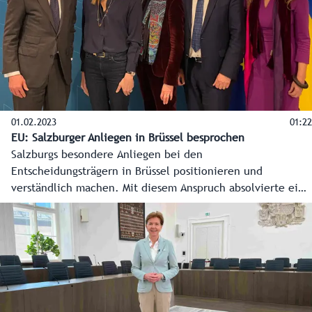
01.02.2023
01:22
EU: Salzburger Anliegen in Brüssel besprochen
Salzburgs besondere Anliegen bei den
Entscheidungsträgern in Brüssel positionieren und
verständlich machen. Mit diesem Anspruch absolvierte eine
dreiköpfige Polit-Delegation des Landes, bestehend aus
Landeshauptmann Wilfried Haslauer, Landtagspräsidentin
Brigitta Pallauf und Landesrat Josef Schwaiger, Ende
Jänner 2023 einen zweitägigen EU-Arbeitsbesuch. Themen
waren unter anderem der Wolf, die Energiepreise und die
Bürokratie.