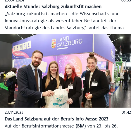
23.04.2024
00:53
Aktuelle Stunde: Salzburg zukunftsfit machen
„Salzburg zukunftsfit machen - die Wissenschafts- und
Innovationsstrategie als wesentlicher Bestandteil der
Standortstrategie des Landes Salzburg" lautet das Thema
der Aktuellen Stunde bei der Plenarsitzung des Salzburger
Landtags am 24. April 2024. Landtagspräsidentin Brigitta
Pallauf erklärt im Video die weiteren Themen der
Plenarsitzung, etwa Wohnen, Verkehr und Bildung.
23.11.2023
01:42
Das Land Salzburg auf der Berufs-Info-Messe 2023
Auf der Berufsinformationsmesse (BIM) von 23. bis 26.