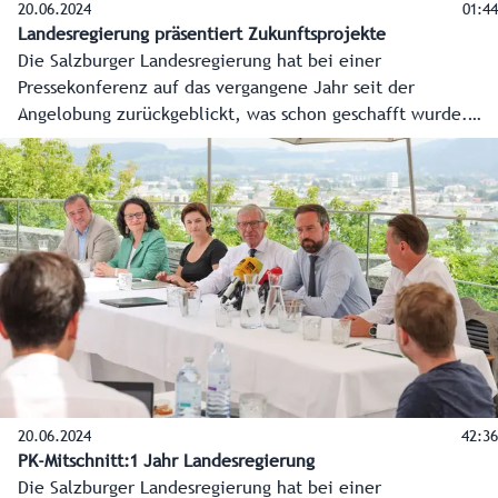
20.06.2024
01:44
Landesregierung präsentiert Zukunftsprojekte
Die Salzburger Landesregierung hat bei einer
Pressekonferenz auf das vergangene Jahr seit der
Angelobung zurückgeblickt, was schon geschafft wurde.
Aber der Blick ging noch viel mehr nach vorne, welche
Vorhaben und Schlüsselprojekte für das gesamte
Bundesland anstehen. Hier die O-Töne der
Regierungsspitzen Landeshauptmann Wilfried Haslauer und
Landeshauptmann-Stellvertreterin Marlene Svazek.
20.06.2024
42:36
PK-Mitschnitt:1 Jahr Landesregierung
Die Salzburger Landesregierung hat bei einer