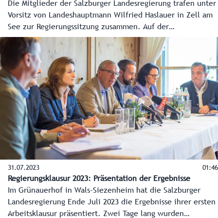
Die Mitglieder der Salzburger Landesregierung trafen unter
Vorsitz von Landeshauptmann Wilfried Haslauer in Zell am
See zur Regierungssitzung zusammen. Auf der
Tagesordnung standen mit dem Wiederaufbau der
Pinzgaubahn, der Ski-WM 2025 in Saalbach-Hinterglemm
und der aktuellen Wolfproblematik Themen mit großer
Bedeutung für die Region.
31.07.2023
01:46
Regierungsklausur 2023: Präsentation der Ergebnisse
Im Grünauerhof in Wals-Siezenheim hat die Salzburger
Landesregierung Ende Juli 2023 die Ergebnisse ihrer ersten
Arbeitsklausur präsentiert. Zwei Tage lang wurden