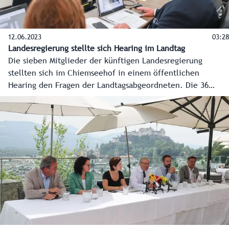
12.06.2023
03:28
Landesregierung stellte sich Hearing im Landtag
Die sieben Mitglieder der künftigen Landesregierung
stellten sich im Chiemseehof in einem öffentlichen
Hearing den Fragen der Landtagsabgeordneten. Die 36
Mandatare waren erstmals in ihrer künftigen
Zusammensetzung im Sitzungssaal vertreten. Das Hearing
mit allen Statements und Fragen im Detail live und zum
Nachsehen gibt es unter: www.salzburg.gv.at/landtag.