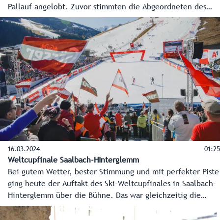
Pallauf angelobt. Zuvor stimmten die Abgeordneten des
Salzburger Landtags mehrheitlich für die neue
Regierungschefin. Landeshauptmann a.D. Wilfried Haslauer
verabschiedete sich heute mit einer emotionalen Rede und
übergab sein Büro an seine Nachfolgerin. Auch die erste
Regierungssitzung stand für die neue Landeshauptfrau
bereits heute auf dem Programm.
16.03.2024
01:25
Weltcupfinale Saalbach-HInterglemm
Bei gutem Wetter, bester Stimmung und mit perfekter Piste
ging heute der Auftakt des Ski-Weltcupfinales in Saalbach-
Hinterglemm über die Bühne. Das war gleichzeitig die
Generalprobe für die Organisatoren der Ski-
Weltmeisterschaft 2025, und diese hat reibungslos