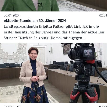
30.01.2024
02:31
Aktuelle Stunde am 30. Jänner 2024
Landtagspräsidentin Brigitta Pallauf gibt Einblick in die
erste Haussitzung des Jahres und das Thema der aktuellen
Stunde: "Auch in Salzburg: Demokratie gegen
Rechtsextremismus verteidigen!" Zudem wirft sie mit dem
Chefredakteur des Landes-Medienzentrums, Franz Wieser,
einen Blick auf das Superwahljahr 2024 und was dieses für
den Salzburger Landtag bedeutet.