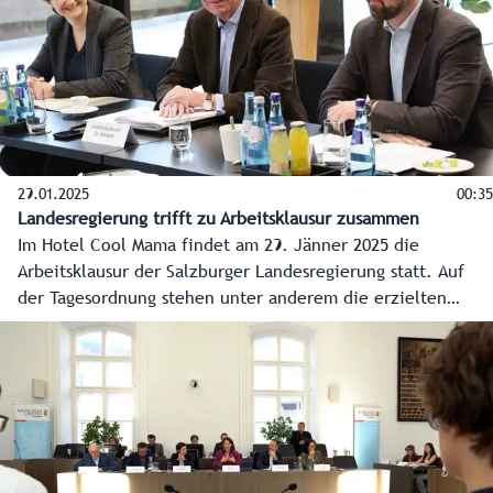
29.01.2025
00:35
Landesregierung trifft zu Arbeitsklausur zusammen
Im Hotel Cool Mama findet am 29. Jänner 2025 die
Arbeitsklausur der Salzburger Landesregierung statt. Auf
der Tagesordnung stehen unter anderem die erzielten
Ergebnisse seit der letzten Klausur und die Vorhaben in
den einzelnen Zuständigkeitsbereichen für das Jahr 2025.
Ein zentraler Punkt der Arbeitsklausur wird auch die
Diskussion über eine neue Ressortverteilung innerhalb der
Landesregierung sein. Über die Ergebnisse wird am
Donnerstag, 30. Jänner 2025, im Rahmen einer
Pressekonferenz informiert.