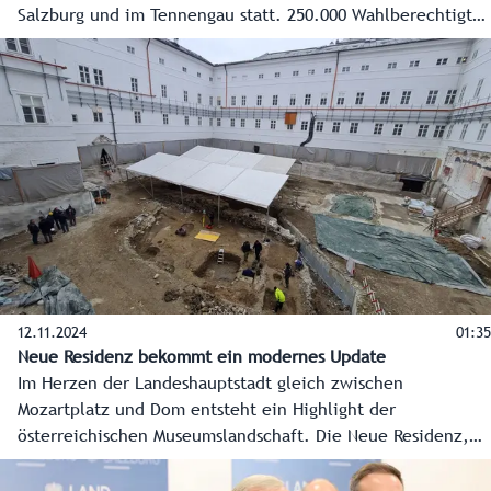
Salzburg und im Tennengau statt. 250.000 Wahlberechtigte
entschieden sich dabei für oder gegen die geplante
Verkehrslösung für den Salzburger Zentralraum. Die
Spitzen der Landesregierung appellierten am Tag der
Abstimmung noch einmal dafür, „Ja“ zu diesem
„alternativlosen“ Jahrhundertprojekt zu sagen.
12.11.2024
01:35
Neue Residenz bekommt ein modernes Update
Im Herzen der Landeshauptstadt gleich zwischen
Mozartplatz und Dom entsteht ein Highlight der
österreichischen Museumslandschaft. Die Neue Residenz,
schon bisher Sitz des Salzburg Museum, wird zu einem
einzigartigen Kulturareal erweitert und beherbergt ab 2027