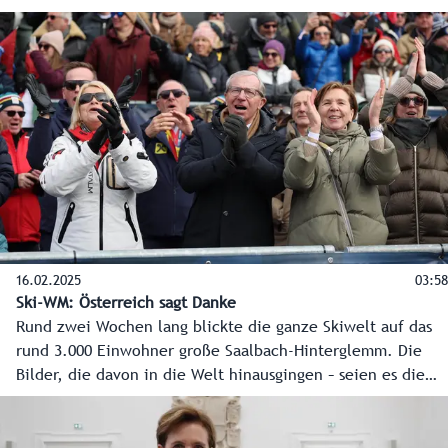
gemeinsam konkrete Maßnahmen für die Bereiche Energie,
Wohnen, Arbeitsmarkt sowie Gesundheit und Pflege
erarbeitet.
16.02.2025
03:58
Ski-WM: Österreich sagt Danke
Rund zwei Wochen lang blickte die ganze Skiwelt auf das
rund 3.000 Einwohner große Saalbach-Hinterglemm. Die
Bilder, die davon in die Welt hinausgingen – seien es die
Erfolge der Athleten oder die Leistungen der vielen
fleißigen Hände - werden noch weit in der Zukunft
Menschen in die Region ziehen. Der Dank des ganzen