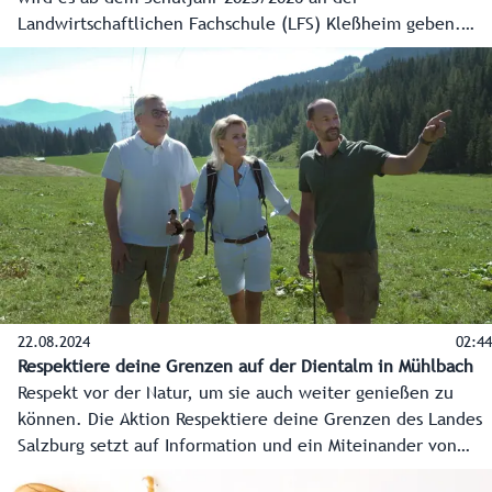
Landwirtschaftlichen Fachschule (LFS) Kleßheim geben.
Die Fachrichtung Betriebs- und Haushaltsmanagement
ebnet in Kooperation mit dem Salzburger
Apothekerverband den Einstieg in die Lehre zur
pharmazeutisch-kaufmännischen Assistenz (PKA).
22.08.2024
02:44
Respektiere deine Grenzen auf der Dientalm in Mühlbach
Respekt vor der Natur, um sie auch weiter genießen zu
können. Die Aktion Respektiere deine Grenzen des Landes
Salzburg setzt auf Information und ein Miteinander von
Landwirtschaft inklusive Almwirtschaft, Jagd, Tourismus