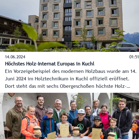
anrichten. Das Land Salzburg und die Imker arbeiten eng
zusammen, um eine Ausbreitung zu verhindern.
14.06.2024
01:51
Höchstes Holz-Internat Europas in Kuchl
Ein Vorzeigebeispiel des modernen Holzbaus wurde am 14.
Juni 2024 im Holztechnikum in Kuchl offiziell eröffnet.
Dort steht das mit sechs Obergeschoßen höchste Holz-
Schülerheim Europas. Bereits im Herbst 2023 konnten die
Schülerinnen und Schüler ihre modernen Zimmer
beziehen.