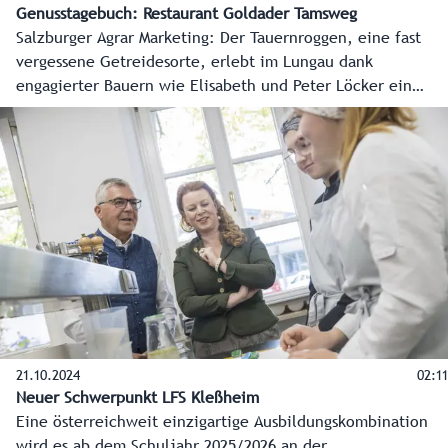
Genusstagebuch: Restaurant Goldader Tamsweg
Salzburger Agrar Marketing: Der Tauernroggen, eine fast
vergessene Getreidesorte, erlebt im Lungau dank
engagierter Bauern wie Elisabeth und Peter Löcker ein
Revival. In ihrem Laden werden regionale Produkte wie
Brot, Nudeln und Lebkuchen aus Tauernroggen angeboten.
Küchenchef Edgar Erlacher vom Restaurant Goldader lässt
sich von diesem Urgetreide inspirieren. Mit kreativen
Gerichten verbindet er Tradition und Innovation. So
entsteht ein kulinarisches Erlebnis, das die
Bodenständigkeit und Frische Salzburgs widerspiegelt. Im
Genusstagebuch #57 "Salzburg Schmeckt" bekommt man
Einblicke.
21.10.2024
02:11
Neuer Schwerpunkt LFS Kleßheim
Eine österreichweit einzigartige Ausbildungskombination
wird es ab dem Schuljahr 2025/2026 an der