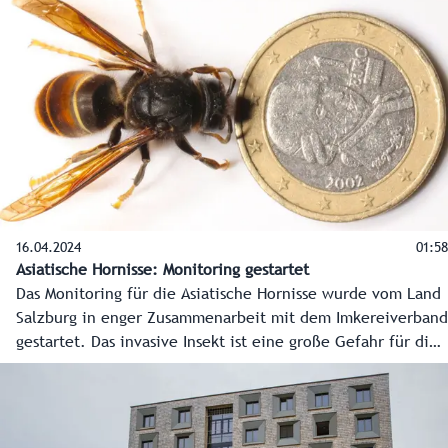
und anderen Partnern. Botschafterin der Aktion ist Skistar
und Moderatorin Alexandra Meissnitzer.
16.04.2024
01:58
Asiatische Hornisse: Monitoring gestartet
Das Monitoring für die Asiatische Hornisse wurde vom Land
Salzburg in enger Zusammenarbeit mit dem Imkereiverband
gestartet. Das invasive Insekt ist eine große Gefahr für die
Bienenvölker. Es wurde vor kurzem auch in Salzburg
nachgewiesen, in anderen europäischen Ländern ist es
schon länger aktiv. Vor allem im Sommer macht die
Hornisse Jagd auf Bienen und kann dabei enorme Schäden