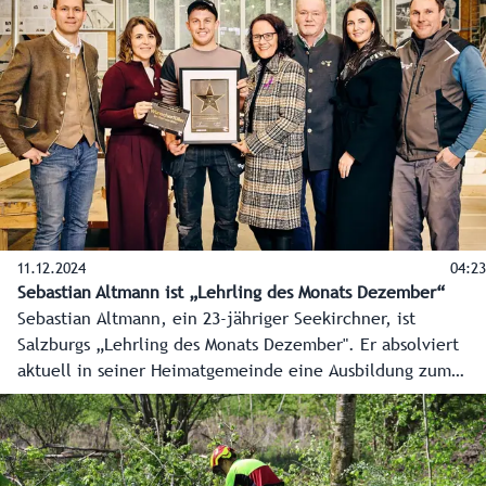
bewirtschaften mehr als 163.000 Hektar landwirtschaftliche
Nutzfläche. Zwei dieser Betrieben haben wir vom Feld bis
zum fertigen Produkt begleitet.
11.12.2024
04:23
Sebastian Altmann ist „Lehrling des Monats Dezember“
Sebastian Altmann, ein 23-jähriger Seekirchner, ist
Salzburgs „Lehrling des Monats Dezember". Er absolviert
aktuell in seiner Heimatgemeinde eine Ausbildung zum
Zimmerer bei der Ing. Theodor Winklhofer GmbH. Seit
Anfang 2024 sind das Land Salzburg und die
Wirtschaftskammer Salzburg auf der Suche nach dem
„Lehrling des Monats“ und werden dabei von einer Jury