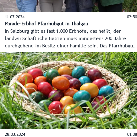
11.07.2024
02:50
Parade-Erbhof Pfarrhubgut in Thalgau
In Salzburg gibt es fast 1.000 Erbhöfe, das heißt, der
landwirtschaftliche Betrieb muss mindestens 200 Jahre
durchgehend im Besitz einer Familie sein. Das Pfarrhubgut
der Familie Haas ist seit fast 400 Jahren in Familienbesitz.
Eine Reportage aus Thalgau, wo die Familie Haas - genauer
gesagt, alle vier Generationen - zusammenarbeitet und
den Erbhof vorbildlich führt.
28.03.2024
01:08