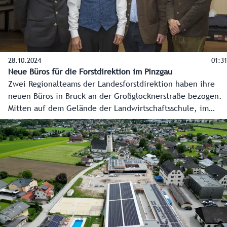
28.10.2024
01:31
Neue Büros für die Forstdirektion im Pinzgau
Zwei Regionalteams der Landesforstdirektion haben ihre
neuen Büros in Bruck an der Großglocknerstraße bezogen.
Mitten auf dem Gelände der Landwirtschaftsschule, im
sanierten Bauernhaus, sind sie jetzt näher an den
betreuten Gebieten. Ein wichtiger Schritt der
Dezentralisierung, die hochwertige Jobs in den Regionen
schafft und sichert.