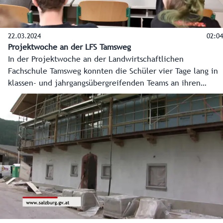
22.03.2024
02:04
Projektwoche an der LFS Tamsweg
In der Projektwoche an der Landwirtschaftlichen
Fachschule Tamsweg konnten die Schüler vier Tage lang in
klassen- und jahrgangsübergreifenden Teams an ihren
Lieblingsprojekten arbeiten. Vom Bildstock bis zum Schutz
für Bienenstöcke waren vielfältige handwerkliche
Meisterstücke dabei. Das schafft nicht nur Mehrwert im
Unterricht, sondern schweißt die Schüler noch enger
zusammen.