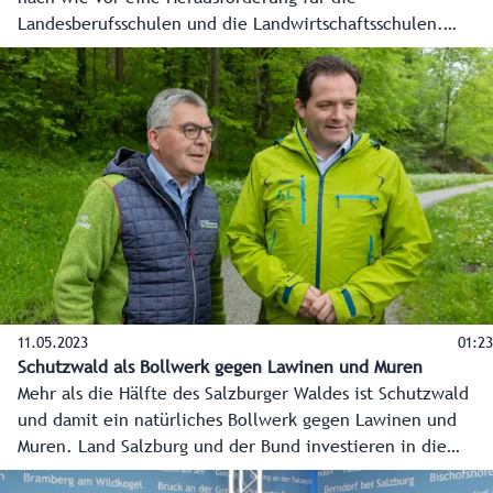
Landesberufsschulen und die Landwirtschaftsschulen.
Quereinsteiger mit Praxiserfahrung sind dort deshalb immer
sehr willkommen. Jene, die im Vorjahr aus der
Privatwirtschaft an die Schule gewechselt sind, haben
bereits gute Erfahrungen gemacht.
11.05.2023
01:23
Schutzwald als Bollwerk gegen Lawinen und Muren
Mehr als die Hälfte des Salzburger Waldes ist Schutzwald
und damit ein natürliches Bollwerk gegen Lawinen und
Muren. Land Salzburg und der Bund investieren in die
Waldflächen, um einen vitalen und damit funktionierenden