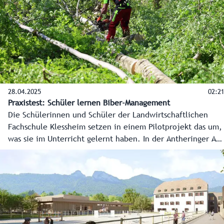
bestehend aus Vertretern der Arbeiterkammer und der
Bildungsdirektion Salzburg unterstützt.
28.04.2025
02:21
Praxistest: Schüler lernen Biber-Management
Die Schülerinnen und Schüler der Landwirtschaftlichen
Fachschule Klessheim setzen in einem Pilotprojekt das um,
was sie im Unterricht gelernt haben. In der Antheringer Au
roden sie Erlen und forsten mit Weidenstecklingen auf. Das
soll den Biber dorthin locken, wo er Platz hat und keinen
Schaden anrichtet.