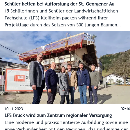
Schüler helfen bei Aufforstung der St. Georgener Au
15 Schülerinnen und Schüler der Landwirtschaftlichen
Fachschule (LFS) Kleßheim packen während ihrer
Projekttage durch das Setzen von 500 jungen Bäumen
tatkräftig an, damit der Auwald in der St. Georgener Au ein
natürliches Paradies für die Pflanzen- und Tierwelt bleibt.
10.11.2023
02:16
LFS Bruck wird zum Zentrum regionaler Versorgung
Eine moderne und praxisorientierte Ausbildung sowie eine
enge Verbundenheit mit den Regionen, das sind einige der