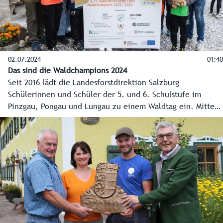
02.07.2024
01:40
Das sind die Waldchampions 2024
Seit 2016 lädt die Landesforstdirektion Salzburg
Schülerinnen und Schüler der 5. und 6. Schulstufe im
Pinzgau, Pongau und Lungau zu einem Waldtag ein. Mitten
in der Natur, zwischen Bäumen und Sträuchern, bekommen
sie von Forstleuten und Waldpädagogen essentielles Wissen
spielerisch vermittelt. Je Bezirk wird jene Klasse
Waldchampion, die bei den insgesamt fünf Stationen am
meisten Engagement, Geschicklichkeit und Teamgeist
beweist. Heuer kommen die Gewinner aus den
Mittelschulen Schwarzach, Mariapfarr und Bramberg.