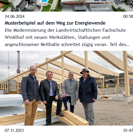
24.06.2024
00:58
Musterbeispiel auf dem Weg zur Energiewende
Die Modernisierung der Landwirtschaftlichen Fachschule
Winklhof mit neuen Werkstätten, Stallungen und
angeschlossener Reithalle schreitet zügig voran. Teil des
Gesamtprojekts ist auch die Ausstattung aller Dächer mit
einer Photovoltaik-Anlage. Mit rund 2.300 Quadratmetern
wird sie die größte ihrer Art auf einem Salzburger
Landesgebäude sein.
07.11.2023
01:47