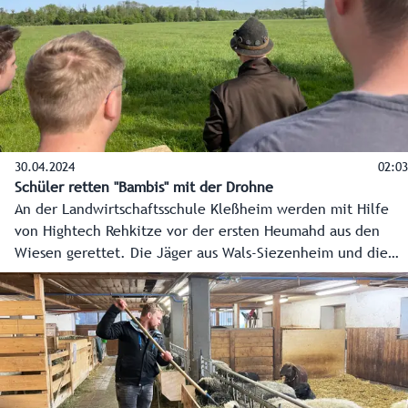
über Sorgen, Wünsche und Ideen für die Zukunft.
30.04.2024
02:03
Schüler retten "Bambis" mit der Drohne
An der Landwirtschaftsschule Kleßheim werden mit Hilfe
von Hightech Rehkitze vor der ersten Heumahd aus den
Wiesen gerettet. Die Jäger aus Wals-Siezenheim und die
Landwirtschaftsschule arbeiten hier eng zusammen. Den
Schülern wird dabei im Praxisunterricht die effiziente
Suchmethode mit Drohne und Wärmebildkamera näher
gebracht und gleichzeitig Bewusstsein für den Schutz der
Tiere vermittelt.