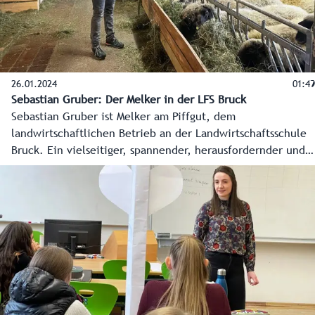
26.01.2024
01:49
Sebastian Gruber: Der Melker in der LFS Bruck
Sebastian Gruber ist Melker am Piffgut, dem
landwirtschaftlichen Betrieb an der Landwirtschaftsschule
Bruck. Ein vielseitiger, spannender, herausfordernder und
einzigartiger Job beim Land Salzburg. Den Schreibtisch
sieht er eher selten, dafür lebt er für die Tiere, um die er
sich mit vollem Einsatz kümmert, mitunter rund um die
Uhr.