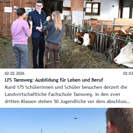
enorm gut an, auch bei den Betrieben, die dort ihre
regionalen Produkte - neben den Erzeugnissen der LFS -
immer mehr anbieten wollen.
02.02.2026
02:03
LFS Tamsweg: Ausbildung für Leben und Beruf
Rund 175 Schülerinnen und Schüler besuchen derzeit die
Landwirtschaftliche Fachschule Tamsweg. In den zwei
dritten Klassen stehen 50 Jugendliche vor dem Abschluss
ihrer Ausbildung zum landwirtschaftlichen Facharbeiter.
Vor Kurzem schaute Landesrat Maximilian Aigner den
Burschen und Mädchen in den Praxiswerkstätten über die
Schulter und traf sich mit den Drittklässlern zur Diskussion