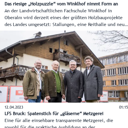
Das riesige „Holzpuzzle“ vom Winklhof nimmt Form an
An der Landwirtschaftlichen Fachschule Winklhof in
Oberalm wird derzeit eines der größten Holzbauprojekte
des Landes umgesetzt: Stallungen, eine Reithalle und neue
Werkstätten. Am Dienstag, 7. November 2023, wurden
riesige Bauteile eingehoben und sichtbar, was Holz alles
kann.
12.04.2023
01:15
LFS Bruck: Spatenstich für „gläserne“ Metzgerei
Eine für alle einsehbare transparente Metzgerei, die
sowohl für die praktische Ausbildung an der