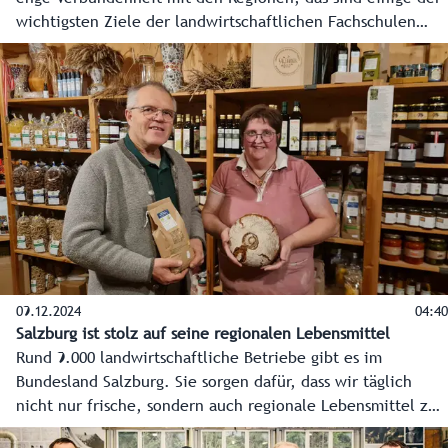
wichtigsten Ziele der landwirtschaftlichen Fachschulen
(LFS) im Bundesland. In Bruck an der Großglocknerstraße
wird das dieser Tage besonders gut sichtbar. Der Neubau
der Lehr- und Schaumetzgerei sowie die Erneuerung des
alten Bauernhauses nehmen Form an und lassen bereits die
zukünftigen Möglichkeiten für Schule, lokale Wirtschaft
und die Region erahnen.
09.12.2024
04:40
Salzburg ist stolz auf seine regionalen Lebensmittel
Rund 9.000 landwirtschaftliche Betriebe gibt es im
Bundesland Salzburg. Sie sorgen dafür, dass wir täglich
nicht nur frische, sondern auch regionale Lebensmittel zur
Verfügung haben. Die Salzburger Bäuerinnen und Bauern