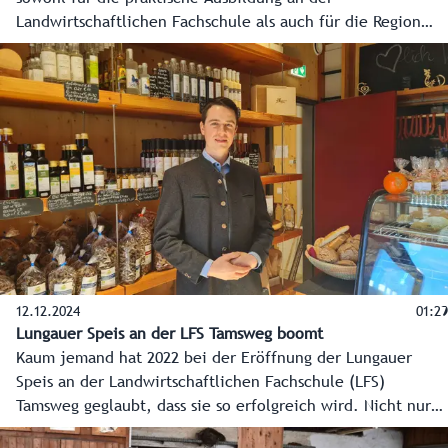
Landwirtschaftlichen Fachschule als auch für die Region
zur Verfügung stehen wird, entsteht in Bruck an der
Großglocknerstraße. Dazu kommen Räumlichkeiten für die
Landesforstdirektion, die im Sinne der Dezentralisierung in
den Pinzgau siedelt.
12.12.2024
01:29
Lungauer Speis an der LFS Tamsweg boomt
Kaum jemand hat 2022 bei der Eröffnung der Lungauer
Speis an der Landwirtschaftlichen Fachschule (LFS)
Tamsweg geglaubt, dass sie so erfolgreich wird. Nicht nur
bei den Kunden im Lungau kommt seither das Angebot