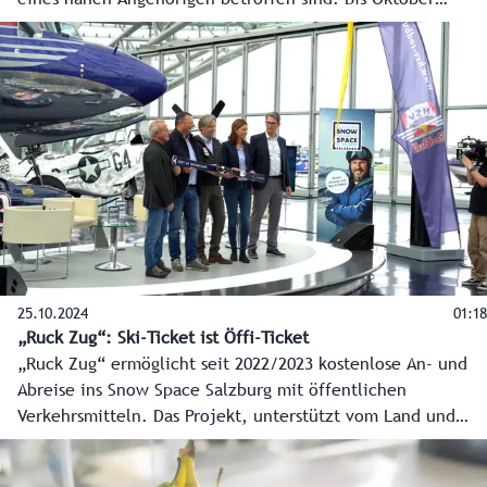
wurden 2024 rund 315 Kinder in allen sechs Bezirken des
Landes durch den Verein betreut. Landesrat Christian
Pewny hat sich bei einem Lokalaugenschein Ende Oktober
2024 vom professionellen Angebot von Rainbows
überzeugt. Das Land unterstützt den Verein 2024 mit rund
105.000 Euro.
25.10.2024
01:18
„Ruck Zug“: Ski-Ticket ist Öffi-Ticket
„Ruck Zug“ ermöglicht seit 2022/2023 kostenlose An- und
Abreise ins Snow Space Salzburg mit öffentlichen
Verkehrsmitteln. Das Projekt, unterstützt vom Land und
Verkehrsverbund Salzburg, hilft Staus zu vermeiden und
bietet eine entspannte Anreise. In der vergangenen Saison