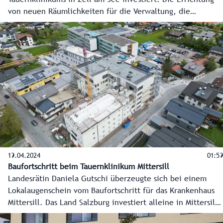
von neuen Räumlichkeiten für die Verwaltung, die
Gesundheits- und Krankenpflegeschule sowie die
Endoskopie ist abgeschlossen und alle Einheiten bereits in
Betrieb. Ein klares Bekenntnis zur bestmöglichen
regionalen Gesundheitsversorgung.
19.04.2024
01:59
Baufortschritt beim Tauernklinikum Mittersill
Landesrätin Daniela Gutschi überzeugte sich bei einem
Lokalaugenschein vom Baufortschritt für das Krankenhaus
Mittersill. Das Land Salzburg investiert alleine in Mittersill
rund 51 Millionen Euro in die Gesundheitsversorgung der