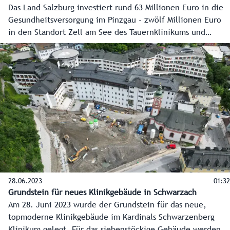
Das Land Salzburg investiert rund 63 Millionen Euro in die
Gesundheitsversorgung im Pinzgau - zwölf Millionen Euro
in den Standort Zell am See des Tauernklinikums und
weitere 51 Millionen Euro in Mittersill. Am Freitag,10. März
2023, ist Firstfeier in Mittersill. Eine gute Gelegenheit, das
Schlüsselprojekt vorzustellen. Es sichert die medizinische
Versorgung für fast 90.000 Menschen.
28.06.2023
01:32
Grundstein für neues Klinikgebäude in Schwarzach
Am 28. Juni 2023 wurde der Grundstein für das neue,
topmoderne Klinikgebäude im Kardinals Schwarzenberg
Klinikum gelegt. Für das siebenstöckige Gebäude werden