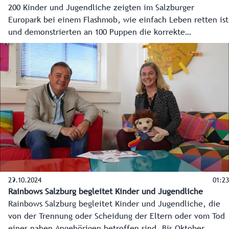
200 Kinder und Jugendliche zeigten im Salzburger
Europark bei einem Flashmob, wie einfach Leben retten ist
und demonstrierten an 100 Puppen die korrekte
Herzmassage. Ziel der Aktion: das Bewusstsein für Erste
Hilfe stärken und die Werbetrommel für die Initiative "Kids
save lifes" zu rühren, die vom Land Salzburg finanziert
wird. Bei "Kids save lifes" werden an Schulen im ganzen
Bundesland Kinder und Jugendliche in Erster Hilfe
trainiert.
29.10.2024
01:23
Rainbows Salzburg begleitet Kinder und Jugendliche
Rainbows Salzburg begleitet Kinder und Jugendliche, die
von der Trennung oder Scheidung der Eltern oder vom Tod
eines nahen Angehörigen betroffen sind. Bis Oktober