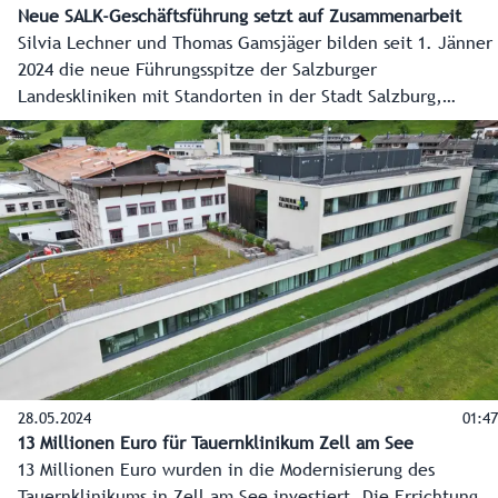
Neue SALK-Geschäftsführung setzt auf Zusammenarbeit
Silvia Lechner und Thomas Gamsjäger bilden seit 1. Jänner
2024 die neue Führungsspitze der Salzburger
Landeskliniken mit Standorten in der Stadt Salzburg,
Tamsweg, St. Veit im Pongau und Hallein. Landesrätin
Daniela Gutschi, die neuen Geschäftsführer und Christian
Prucher, Leiter der Gesundheitsabteilung des Landes
Salzburg, präsentierten die Eckpunkte und
Herausforderungen. Im Mittelpunkt steht die landesweite
Zusammenarbeit für die Menschen und bestmögliche
Versorgung.
28.05.2024
01:47
13 Millionen Euro für Tauernklinikum Zell am See
13 Millionen Euro wurden in die Modernisierung des
Tauernklinikums in Zell am See investiert. Die Errichtung