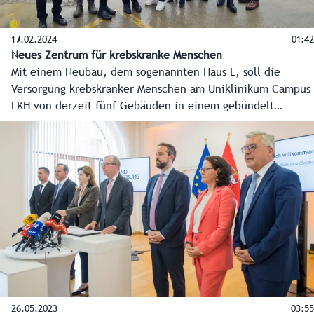
19.02.2024
01:42
Neues Zentrum für krebskranke Menschen
Mit einem Neubau, dem sogenannten Haus L, soll die
Versorgung krebskranker Menschen am Uniklinikum Campus
LKH von derzeit fünf Gebäuden in einem gebündelt
werden. Das Land investiert dafür 80 Millionen Euro. Am
19. Februar war offizieller Baustart, Anfang 2027 wird es in
Betrieb gehen.
26.05.2023
03:55