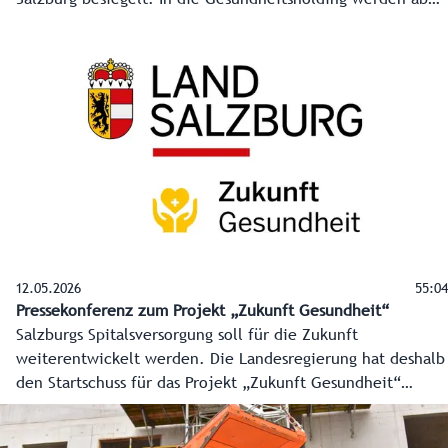
auch das Krankenhaus Oberndorf und die Landeskliniken
mit fünf Standorten kommen, wie Landesrätin Daniela
Gutschi betont. Das Ziel: langfristige Absicherung der
regionalen Spitalsversorgung durch das Land Salzburg und
die Sicherung der damit verbundenen Arbeitsplätze.
12.05.2026
55:04
Pressekonferenz zum Projekt „Zukunft Gesundheit“
Salzburgs Spitalsversorgung soll für die Zukunft
weiterentwickelt werden. Die Landesregierung hat deshalb
den Startschuss für das Projekt „Zukunft Gesundheit“
erteilt. Expertinnen und Experten, Fachleute der Spitäler,
der Ärzteschaft, der Pflege, der Universität und der