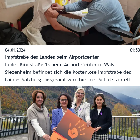
04.01.2024
01:53
Impfstraße des Landes beim Airportcenter
In der Kinostraße 13 beim Airport Center in Wals-
Siezenheim befindet sich die kostenlose Impfstraße des
Landes Salzburg. Insgesamt wird hier der Schutz vor elf
Infektionskrankheiten angeboten. Die Terminbuchung ist
bequem online unter www.salzburg.gv.at/impfungen
möglich, hier gibt es auch alle Informationen zu den in
Österreich empfohlenen Impfungen.