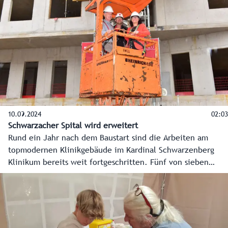
Sozialversicherungen sollen abgestimmte und
umsetzungsreife Maßnahmen erarbeiten. Die Leitung
übernimmt Dr. Franz Harnoncourt. Bis 2028 sollen fundierte
Empfehlungen vorliegen.
10.09.2024
02:03
Schwarzacher Spital wird erweitert
Rund ein Jahr nach dem Baustart sind die Arbeiten am
topmodernen Klinikgebäude im Kardinal Schwarzenberg
Klinikum bereits weit fortgeschritten. Fünf von sieben
Geschoße des 76-Millionen-Euro-Projektes sind bereits im
Rohbau fertig. Der Zeit- und Kostenplan wird aller
Voraussicht nach eingehalten. Bis November soll der
Rohbau fertig sein. Ende 2026 ist auch der Ausbau des
Klinikgebäudes abgeschlossen.