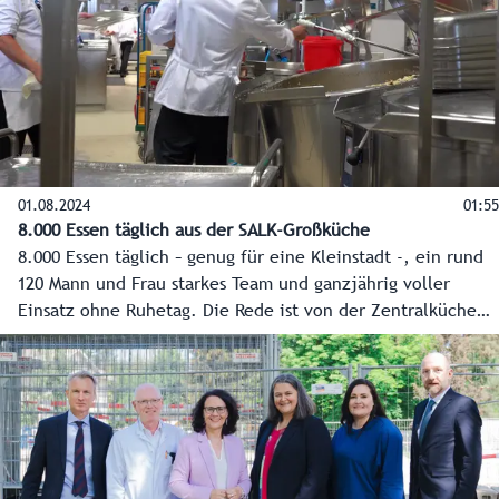
Versorgungskonzept.
01.08.2024
01:55
8.000 Essen täglich aus der SALK-Großküche
8.000 Essen täglich – genug für eine Kleinstadt -, ein rund
120 Mann und Frau starkes Team und ganzjährig voller
Einsatz ohne Ruhetag. Die Rede ist von der Zentralküche
der Salzburger Landeskliniken (SALK), die für Patientinnen
und Patienten, aber auch darüber hinaus, täglich frisch
kocht und dabei auf regionale und saisonale Lebensmittel
setzt.