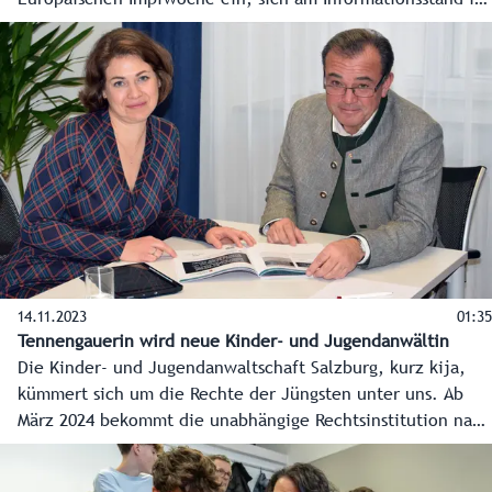
Europark zu informieren. Die gemeinsame Initiative von
Stadt und Land trägt das Motto „Impfen schützt" und betont
die Bedeutung der Impfung zum eigenen Schutz und den
der Liebsten. Besucher erhalten kostenlose Impfberatungen
und können sich über ihren aktuellen Impfstatus
informieren. Den Impfpass mitzunehmen hilft, um gezielte
und präzise Informationen zu erhalten.
14.11.2023
01:35
Tennengauerin wird neue Kinder- und Jugendanwältin
Die Kinder- und Jugendanwaltschaft Salzburg, kurz kija,
kümmert sich um die Rechte der Jüngsten unter uns. Ab
März 2024 bekommt die unabhängige Rechtsinstitution nach
fast 20 Jahren eine neue Leiterin. Die 40-jährige
Magistrats-Juristin Johanna Fellinger übernimmt das Amt