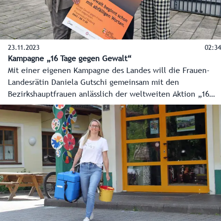
23.11.2023
02:34
Kampagne „16 Tage gegen Gewalt“
Mit einer eigenen Kampagne des Landes will die Frauen-
Landesrätin Daniela Gutschi gemeinsam mit den
Bezirkshauptfrauen anlässlich der weltweiten Aktion „16
Tage gegen Gewalt“ Menschen ermutigen, couragiert zu
handeln, wenn sie bereits verbale Übergriffe wahrnehmen.
Jeder soll sich aktiv an der Prävention beteiligen. Anhand
von Sprüchen wie zum Beispiel „Stell dich nicht so an. Du
magst es doch eh...“ soll aufgezeigt werden, wo Gewalt
ihren Anfang nimmt. Die weltweite Aktion „16 Tage gegen
Gewalt“ startet am 25. November und läuft bis 10.
Dezember.