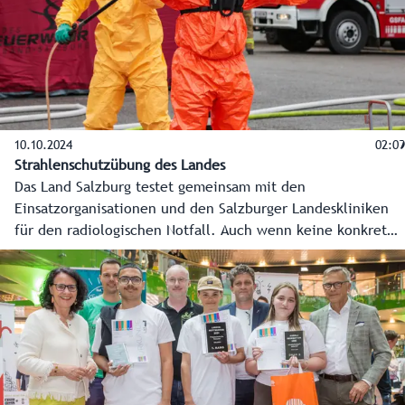
10.10.2024
02:09
Strahlenschutzübung des Landes
Das Land Salzburg testet gemeinsam mit den
Einsatzorganisationen und den Salzburger Landeskliniken
für den radiologischen Notfall. Auch wenn keine konkrete
Sorge besteht, das gemeinsame Wissen bald in die Praxis
umsetzen zu müssen, steht eines fest: Im Ernstfall zählt
jede Minute, und alle Abläufe müssen Hand in Hand gehen.