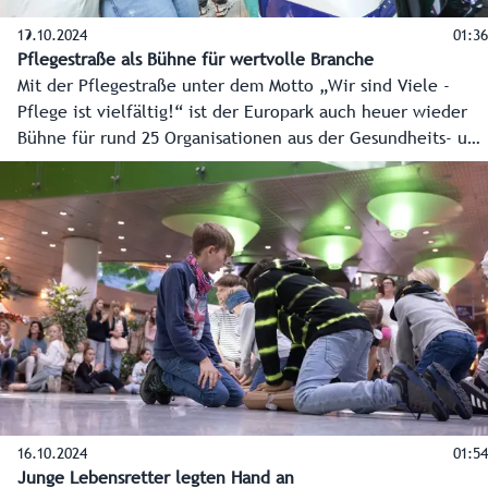
19.10.2024
01:36
Pflegestraße als Bühne für wertvolle Branche
Mit der Pflegestraße unter dem Motto „Wir sind Viele -
Pflege ist vielfältig!“ ist der Europark auch heuer wieder
Bühne für rund 25 Organisationen aus der Gesundheits- und
Krankenpflege. Sie zeigen nicht nur, was ihre
Mitarbeiterinnen und Mitarbeiter tagtäglich für uns alle
leisten, sondern auch, wie man selber seine Karriere in
dieser spannenden und wichtigen Berufswelt startet.
16.10.2024
01:54
Junge Lebensretter legten Hand an