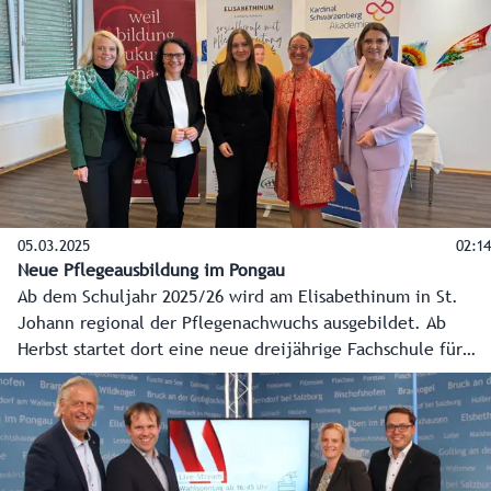
05.03.2025
02:14
Neue Pflegeausbildung im Pongau
Ab dem Schuljahr 2025/26 wird am Elisabethinum in St.
Johann regional der Pflegenachwuchs ausgebildet. Ab
Herbst startet dort eine neue dreijährige Fachschule für
Sozialberufe mit Pflegevorbereitung. In Kooperation mit
der Kardinal Schwarzenberg Akademie (KSA) sollen so
jährlich bis zu 30 junge Menschen als Pflegeassistenz in der
Region, für die Region ausgebildet werden.