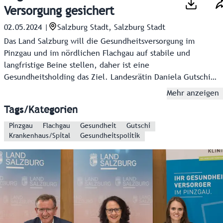
Versorgung gesichert
02.05.2024
|
Salzburg Stadt, Salzburg Stadt
Das Land Salzburg will die Gesundheitsversorgung im
Pinzgau und im nördlichen Flachgau auf stabile und
langfristige Beine stellen, daher ist eine
Gesundheitsholding das Ziel. Landesrätin Daniela Gutschi
möchte damit die Eigenständigkeit der Spitäler
Mehr anzeigen
Tauernklinikum (Mittersill und Zell am See) sowie
Tags/Kategorien
Oberndorf behalten und die Zusammenarbeit stärken. Die
Patienten und Mitarbeiter werden kaum Veränderungen
Pinzgau
Flachgau
Gesundheit
Gutschi
Krankenhaus/Spital
Gesundheitspolitik
wahrnehmen, "außer, dass es besser wird", so Gutschi.