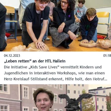
als Kinder- und Jugendanwältin von Juristin und Mediatorin
Andrea Holz-Dahrenstaedt. Soziallandesrat Christian Pewny
traf die neue Kinder- und Jugendanwältin Johanna
Fellinger zu einem ersten Austausch.
04.12.2023
01:18
„Leben retten“ an der HTL Hallein
Die Initiative „Kids Save Lives“ vermittelt Kindern und
Jugendlichen in interaktiven Workshops, wie man einen
Herz-Kreislauf-Stillstand erkennt, Hilfe holt, den Notruf
absetzt und die Wiederbelebungsmaßnahmen durchführt.
Das Landes-Medienzentrum war bei einem
Reanimationskurs in der HTL Hallein dabei.