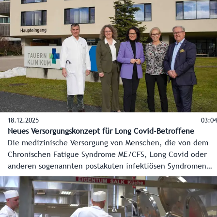
Region.
18.12.2025
03:04
Neues Versorgungskonzept für Long Covid-Betroffene
Die medizinische Versorgung von Menschen, die von dem
Chronischen Fatigue Syndrome ME/CFS, Long Covid oder
anderen sogenannten postakuten infektiösen Syndromen
betroffen sind, soll sich in Salzburg ab kommendem Jahr
deutlich verbessern. Das Land Salzburg startet in
Kooperation mit der ÖGK, niedergelassenen Ärztinnen und
Ärzten und dem Tauernklinikum ein dreistufiges