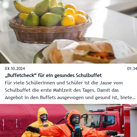
wurden so 50 Tonnen CO2 eingespart. Auch in anderen
Bereichen wird in den Skigebieten auf Ökologie und
Ressourcenschonung geachtet - Künstliche Intelligenz hilft
dabei.
09.10.2024
01:34
„Buffetcheck“ für ein gesundes Schulbuffet
Für viele Schülerinnen und Schüler ist die Jause vom
Schulbuffet die erste Mahlzeit des Tages. Damit das
Angebot in den Buffets ausgewogen und gesund ist, bietet
die Initiative SIPCAN einen "Buffetcheck" an. Das Land
Salzburg trägt die Kosten dafür. Die BRG Akademiestraße
hat das ausprobiert und ist sehr zufrieden damit.