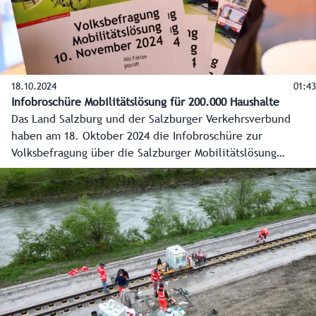
18.10.2024
01:43
Infobroschüre Mobilitätslösung für 200.000 Haushalte
Das Land Salzburg und der Salzburger Verkehrsverbund
haben am 18. Oktober 2024 die Infobroschüre zur
Volksbefragung über die Salzburger Mobilitätslösung
vorgestellt. Sie gibt einen Überblick über die geplanten
Projekte, die Risiken, den Stand der Finanzierung und Infos
zur Teilnahme an der Volksbefragung. Diese wird als
amtliche Mitteilung an alle rund 200.000 Haushalte im
Flachgau und Tennengau sowie der Stadt Salzburg
zugestellt.