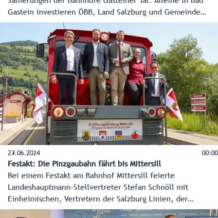
Sanierungen der Bahnhöfe Gasteiner Tal. Alleine in Bad
Gastein investieren ÖBB, Land Salzburg und Gemeinde
rund 18 Millionen Euro. So soll die Bahn für Einheimische
und Gäste attraktiver werden. Dazu gehört auch die
umfassende Sanierung der Tauernstrecke.
29.06.2024
00:00
Festakt: Die Pinzgaubahn fährt bis Mittersill
Bei einem Festakt am Bahnhof Mittersill feierte
Landeshauptmann-Stellvertreter Stefan Schnöll mit
Einheimischen, Vertretern der Salzburg Linien, der
Pinzgauer Lokalbahn, Bürgermeistern der