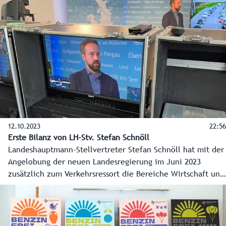
Anrainergemeinden und vielen weiteren die Pinzgaubahn.
Offiziell eröffnet wurde dabei der wieder aufgebaute
Streckenabschnitt von Niedernsill nach Mittersill. In
Betrieb ist die Bahn dort bereits seit 17. Juni.
12.10.2023
22:56
Erste Bilanz von LH-Stv. Stefan Schnöll
Landeshauptmann-Stellvertreter Stefan Schnöll hat mit der
Angelobung der neuen Landesregierung im Juni 2023
zusätzlich zum Verkehrsressort die Bereiche Wirtschaft und
Tourismus, Gemeinden, Arbeitsmarkt sowie die Kultur neu
übernommen. Er zieht eine erste Zwischenbilanz nach den
herausfordernden ersten Monaten.