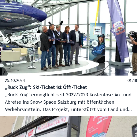
Verkehrslösung für den Salzburger Zentralraum. Die
Spitzen der Landesregierung appellierten am Tag der
Abstimmung noch einmal dafür, „Ja“ zu diesem
„alternativlosen“ Jahrhundertprojekt zu sagen.
25.10.2024
01:18
„Ruck Zug“: Ski-Ticket ist Öffi-Ticket
„Ruck Zug“ ermöglicht seit 2022/2023 kostenlose An- und
Abreise ins Snow Space Salzburg mit öffentlichen
Verkehrsmitteln. Das Projekt, unterstützt vom Land und
Verkehrsverbund Salzburg, hilft Staus zu vermeiden und
bietet eine entspannte Anreise. In der vergangenen Saison
wurden so 50 Tonnen CO2 eingespart. Auch in anderen