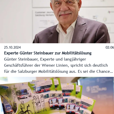
auf Ski.
25.10.2024
02:06
Experte Günter Steinbauer zur Mobilitätslösung
Günter Steinbauer, Experte und langjähriger
Geschäftsführer der Wiener Linien, spricht sich deutlich
für die Salzburger Mobilitätslösung aus. Es sei die Chance,
den Menschen Lebensraum zurückzugeben. Die vor allem
in der Stadt Salzburg herrschende Angst vor Bauschäden
bei der unterirdischen Verlängerung der Lokalbahn ist laut
Steinbauer unbegründet.