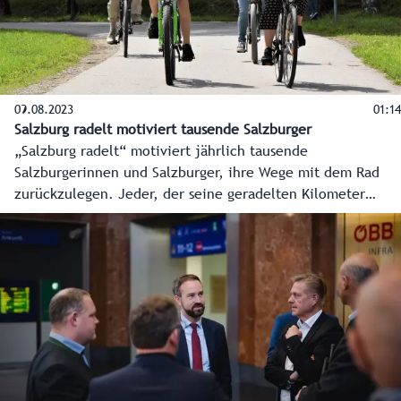
09.08.2023
01:14
Salzburg radelt motiviert tausende Salzburger
„Salzburg radelt“ motiviert jährlich tausende
Salzburgerinnen und Salzburger, ihre Wege mit dem Rad
zurückzulegen. Jeder, der seine geradelten Kilometer
unter salzburg.radelt.at oder über die dazugehörige App
einträgt, macht automatisch bei zahlreichen
Gewinnspielen mit. Zudem ist es gut für die Gesundheit
und spart CO2 ein.