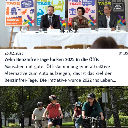
26.02.2025
01:35
Zehn Benzinfrei-Tage locken 2025 in die Öffis
Menschen mit guter Öffi-Anbindung eine attraktive
Alternative zum Auto aufzeigen, das ist das Ziel der
Benzinfrei-Tage. Die Initiative wurde 2022 ins Leben
gerufen und hat im letzten Jahr 900.000 Fahrgäste in Bus
und Bahn gelockt. Um den Erfolg auch 2025 weiter
auszubauen, wird es zehn dieser Tage geben, unter
anderem erstmalig auch am Black Friday im November.