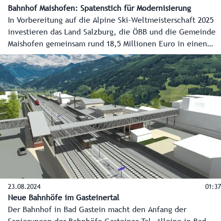
Bahnhof Maishofen: Spatenstich für Modernisierung
In Vorbereitung auf die Alpine Ski-Weltmeisterschaft 2025
investieren das Land Salzburg, die ÖBB und die Gemeinde
Maishofen gemeinsam rund 18,5 Millionen Euro in einen
neuen, barrierefreien Bahnhof. Damit sollen die Qualität
im Bahnverkehr im Pinzgau weiter erhöht und Reisen auch
nach der Ski-Weltmeisterschaft komfortabler und einfacher
werden.
23.08.2024
01:37
Neue Bahnhöfe im Gasteinertal
Der Bahnhof in Bad Gastein macht den Anfang der