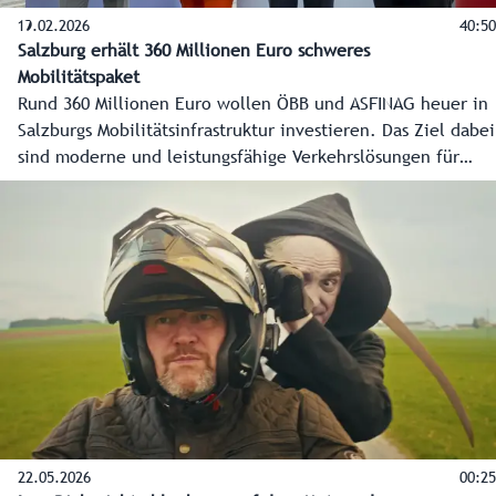
19.02.2026
40:50
Salzburg erhält 360 Millionen Euro schweres
Mobilitätspaket
Rund 360 Millionen Euro wollen ÖBB und ASFINAG heuer in
Salzburgs Mobilitätsinfrastruktur investieren. Das Ziel dabei
sind moderne und leistungsfähige Verkehrslösungen für
Bus, Bahn und Straße. Die Details des 360 Millionen Euro
schweren Mobilitätspakets für Salzburg haben
Landeshauptfrau Karoline Edtstadler und Verkehrsminister
Peter Hanke gemeinsam mit ÖBB und ASFINAG in einer
Pressekonferenz präsentiert.
22.05.2026
00:25