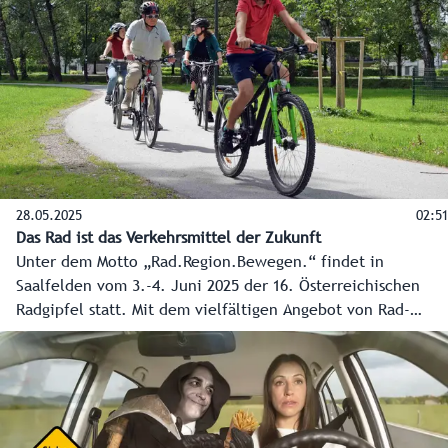
28.05.2025
02:51
Das Rad ist das Verkehrsmittel der Zukunft
Unter dem Motto „Rad.Region.Bewegen.“ findet in
Saalfelden vom 3.-4. Juni 2025 der 16. Österreichischen
Radgipfel statt. Mit dem vielfältigen Angebot von Rad-
Spitzensport über das Alltagsradfahren bis hin zu Freizeit
und Tourismus sind das Land Salzburg und ganz besonders
Saalfelden/Leogang die perfekten Locations für den
Radgipfel. Dieser und die zahlreichen Maßnahmen und
Investitionen des Landes sollen einen weiteren Boost für