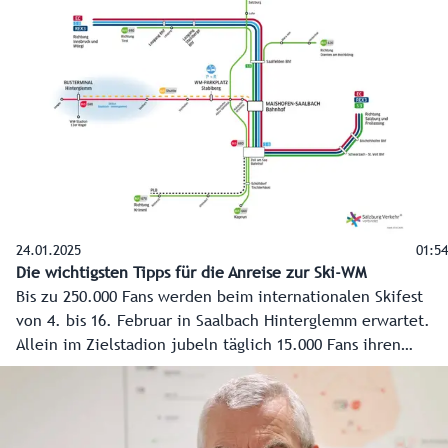
mehr Kapazitäten stärken Hallein als Öffi-Knotenpunkt für
den Bezirk.
24.01.2025
01:54
Die wichtigsten Tipps für die Anreise zur Ski-WM
Bis zu 250.000 Fans werden beim internationalen Skifest
von 4. bis 16. Februar in Saalbach Hinterglemm erwartet.
Allein im Zielstadion jubeln täglich 15.000 Fans ihren
Skistars zu. Die Anreise zu den Rennen und Veranstaltungen
wird also eine Herausforderung, aber jeder hat es selbst in
der Hand und die Veranstalter haben vorgesorgt. Am
stressfreiesten ist die Anreise eindeutig mit den Öffis oder