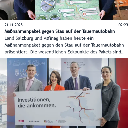
21.11.2025
02:29
Maßnahmenpaket gegen Stau auf der Tauernautobahn
Land Salzburg und Asfinag haben heute ein
Maßnahmenpaket gegen den Stau auf der Tauernautobahn
präsentiert. Die wesentlichen Eckpunkte des Pakets sind
Künstliche Intelligenz für besseren Verkehrsfluss,
"Intelligente" Sensoren, Flexible Tempolimits und Ampeln
bei Autobahnauffahrten. Ziel ist es Staus zu reduzieren
und vor allem die Anrainergemeinden zu entlasten.