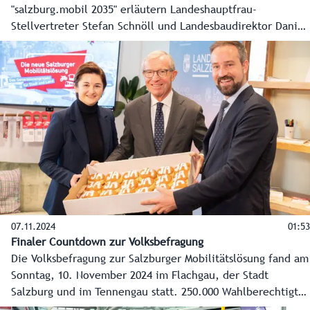
"salzburg.mobil 2035" erläutern Landeshauptfrau-
Stellvertreter Stefan Schnöll und Landesbaudirektor Daniel
Burtscher (Abteilung Infrastruktur und Verkehr) was bisher
erreicht wurde, wo die Ziele in der Mobilität für 2035
liegen und wie diese erreicht werden sollen.
07.11.2024
01:53
Finaler Countdown zur Volksbefragung
Die Volksbefragung zur Salzburger Mobilitätslösung fand am
Sonntag, 10. November 2024 im Flachgau, der Stadt
Salzburg und im Tennengau statt. 250.000 Wahlberechtigte
entschieden sich dabei für oder gegen die geplante