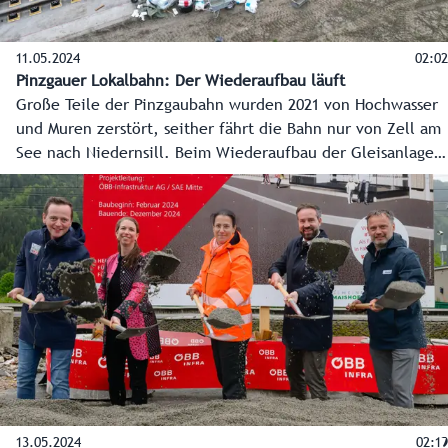
11.05.2024
02:02
Pinzgauer Lokalbahn: Der Wiederaufbau läuft
Große Teile der Pinzgaubahn wurden 2021 von Hochwasser
und Muren zerstört, seither fährt die Bahn nur von Zell am
See nach Niedernsill. Beim Wiederaufbau der Gleisanlagen
steht ein erster Meilenstein kurz bevor. Bereits Mitte Juni
soll die Lebensader des Pinzgaus wieder bis Mittersill
fahren.
13.05.2024
02:19