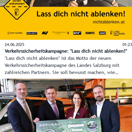
die nachhaltige Mobilität, besonders den Radverkehr
bringen.
24.06.2025
01:23
Verkehrssicherheitskampagne: "Lass dich nicht ablenken!"
"Lass dich nicht ablenken" ist das Motto der neuen
Verkehrssicherheitskampagne des Landes Salzburg mit
zahlreichen Partnern. Sie soll bewusst machen, wie
gefährlich Ablenkung, eine der häufigsten Unfallursachen,
im Straßenverkehr ist. Mit einem Augenzwinkern
sensibilisieren bei der Kampagne Plakate, Videoclips und
mehr für die Gefahren von Handy, Essen und Co. am
Steuer.