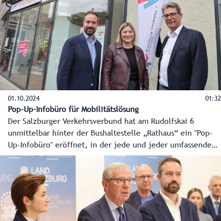
Bereichen wird in den Skigebieten auf Ökologie und
Ressourcenschonung geachtet - Künstliche Intelligenz hilft
dabei.
01.10.2024
01:32
Pop-Up-Infobüro für Mobilitätslösung
Der Salzburger Verkehrsverbund hat am Rudolfskai 6
unmittelbar hinter der Bushaltestelle „Rathaus“ ein "Pop-
Up-Infobüro" eröffnet, in der jede und jeder umfassende
Einblicke in die Pläne für die Salzburger Mobilitätslösung
bekommen kann.