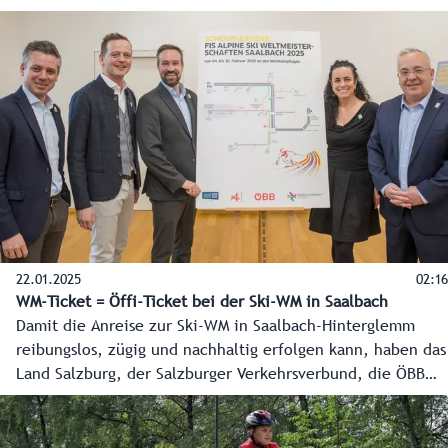
führenden Restaurantführers nach jahrelanger Pause wurde
am 21. Jänner 2025 im Hangar 7 zelebriert und ermöglicht
nun wieder internationale Aufmerksamkeit für die
kulinarischen Höchstleistungen im Bundesland.
22.01.2025
02:16
WM-Ticket = Öffi-Ticket bei der Ski-WM in Saalbach
Damit die Anreise zur Ski-WM in Saalbach-Hinterglemm
reibungslos, zügig und nachhaltig erfolgen kann, haben das
Land Salzburg, der Salzburger Verkehrsverbund, die ÖBB
und die WM-Gemeinde einige Hebel in Bewegung gesetzt.
Die Eintrittskarte gilt als Öffiticket und es wurden 4.000
Sitzplätze in Bus und Bahn zusätzlich pro Tag geschaffen.