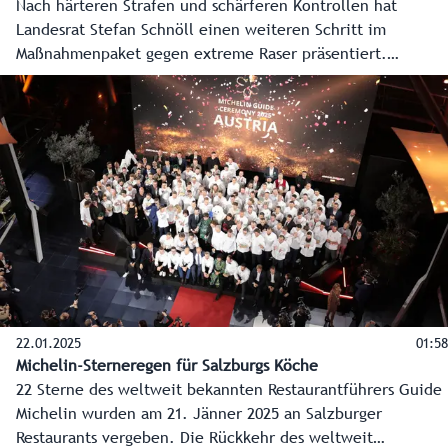
Nach härteren Strafen und schärferen Kontrollen hat
Landesrat Stefan Schnöll einen weiteren Schritt im
Maßnahmenpaket gegen extreme Raser präsentiert.
Testimonials - unter anderem Olympiasieger Thomas
Geierspichler und eine Verkehrssicherheitskampagne
werden unter dem Motto „Salzburg, owa vom Gas!“ in den
kommenden Monaten die Folgen des Rasens thematisieren.
„Wir wollen das Bewusstsein der Salzburgerinnen und
Salzburger schärfen, denn eines sage ich ganz deutlich: Für
extreme Raser habe ich überhaupt kein Verständnis“,
betont Verkehrslandesrat Stefan Schnöll.
22.01.2025
01:58
Michelin-Sterneregen für Salzburgs Köche
22 Sterne des weltweit bekannten Restaurantführers Guide
Michelin wurden am 21. Jänner 2025 an Salzburger
Restaurants vergeben. Die Rückkehr des weltweit