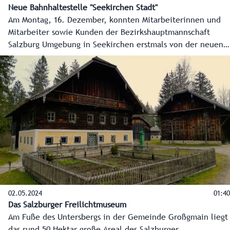
Neue Bahnhaltestelle "Seekirchen Stadt"
Am Montag, 16. Dezember, konnten Mitarbeiterinnen und
Mitarbeiter sowie Kunden der Bezirkshauptmannschaft
Salzburg Umgebung in Seekirchen erstmals von der neuen
Bahnhaltestelle „Seekirchen Stadt“ profitieren. Von dort
sind es nur wenige Gehminuten zum modernen
Verwaltungszentrum des Flachgaus.
02.05.2024
01:40
Das Salzburger Freilichtmuseum
Am Fuße des Untersbergs in der Gemeinde Großgmain liegt
das rund 50 Hektar große Areal des Salzburger