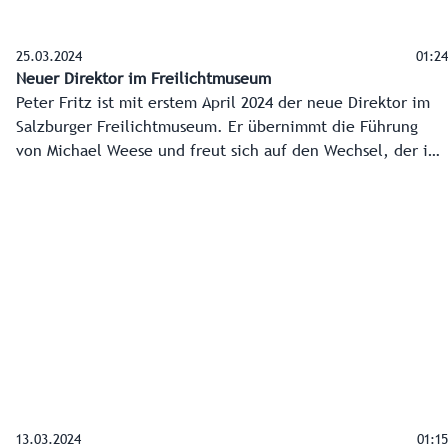
25.03.2024
01:24
Neuer Direktor im Freilichtmuseum
Peter Fritz ist mit erstem April 2024 der neue Direktor im
Salzburger Freilichtmuseum. Er übernimmt die Führung
von Michael Weese und freut sich auf den Wechsel, der ihn
von Niederösterreich zu seiner Familie nach Salzburg
führt. Eine besondere Aufgabe sieht er in der Verbindung
von Kultur und Natur. Das Salzburger Freilichtmuseum
feiert heuer übrigens seinen 40. Geburtstag und hat dafür
sogar zwei Jubiläumsausstellungen und ein Geburtstagsfest
in seinem Programm.
13.03.2024
01:15