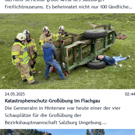
Freilichtmuseums. Es beheimatet nicht nur 100 ländliche
Bauten aus vergangenen Jahrhunderten, sondern auch eine
1,7 Kilometer lange Museumsbahn und vor allem jede
Menge Orte zum Entdecken aber auch Erholen.
24.05.2025
02:44
Katastrophenschutz-Großübung im Flachgau
Die Genneralm in Hintersee war heute einer der vier
Schauplätze für die Großübung der
Bezirkshauptmannschaft Salzburg Umgebung.
Übungsannahme: Ein tragischer Unfall einer Polterrunde