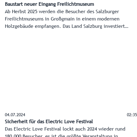
Baustart neuer Eingang Freilichtmuseum
Ab Herbst 2025 werden die Besucher des Salzburger
Freilichtmuseums in Großgmain in einem modernen
Holzgebäude empfangen. Das Land Salzburg investiert
dafür rund 6,89 Millionen Euro. Damit wird ein attraktiver
Zugang zum Museumsgelände geschaffen, der auch den
aktuellen Standards beim Ticketing sowie beim
Informations- und Serviceangebot entspricht.
04.07.2024
02:35
Sicherheit für das Electric Love Festival
Das Electric Love Festival lockt auch 2024 wieder rund
180.000 Besucher, es ist die größte Veranstaltung in