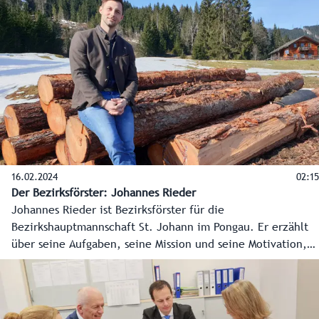
mit vielen Verletzten und auch vermissten Personen. 300
Einsatzkräfte von der Polizei, Freiwilligen Feuerwehr, dem
Roten Kreuz, des Bundesheeres, der Berg-, Höhlen- und
Wasserrettung sowie Vertreter der Bezirkshauptmannschaft
Salzburg Umgebung waren an der Großübung beteiligt.
16.02.2024
02:15
Der Bezirksförster: Johannes Rieder
Johannes Rieder ist Bezirksförster für die
Bezirkshauptmannschaft St. Johann im Pongau. Er erzählt
über seine Aufgaben, seine Mission und seine Motivation,
für das Land Salzburg und die Menschen zu arbeiten.