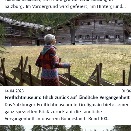
Salzburg. Im Vordergrund wird gefeiert, im Hintergrund
daran gearbeitet, dass dieses Mega-Event reibungslos und
sicher über die Bühne geht. Ein Blick hinter die Kulissen,
wo Bezirkshauptmannschaft Salzburg-Umgebung,
Einsatzorganisationen und Veranstalter eng
zusammenarbeiten.
14.04.2023
01:36
Freilichtmuseum: Blick zurück auf ländliche Vergangenheit
Das Salzburger Freilichtmuseum in Großgmain bietet einen
ganz speziellen Blick zurück auf die ländliche
Vergangenheit in unserem Bundesland. Rund 100
wiedererrichtete Originalbauten aus den Bezirken zeugen