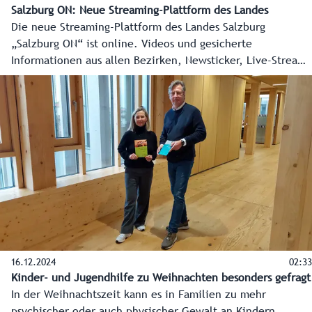
Salzburg ON: Neue Streaming-Plattform des Landes
Die neue Streaming-Plattform des Landes Salzburg
„Salzburg ON“ ist online. Videos und gesicherte
Informationen aus allen Bezirken, Newsticker, Live-Streams
und vieles mehr zeigen die ganze Vielfalt des Landes
Salzburg. Landeshauptmann Wilfried Haslauer und
Landeshauptmann-Stellvertreterin Marlene Svazek drückten
vor kurzem symbolisch auf den Startknopf und Salzburg ON
ging online. Entwickelt wurde Salzburg ON von der
Salzburger Firma „kavedo“ mit Sitz in Puch-Urstein. Philipp
Venningen und Martin Kappacher wagten sich mit dem
Projekt auf neues Terrain. So wird Salzburg ON tagtäglich
die wichtigsten Informationen und schönsten Bilder aus
allen Regionen des Landes Salzburg auf die Smartphones
und Bildschirme der Bevölkerung bringen.
16.12.2024
02:33
Kinder- und Jugendhilfe zu Weihnachten besonders gefragt
In der Weihnachtszeit kann es in Familien zu mehr
psychischer oder auch physischer Gewalt an Kindern