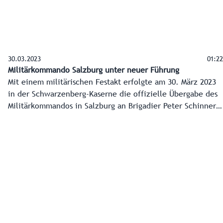
30.03.2023
01:22
Militärkommando Salzburg unter neuer Führung
Mit einem militärischen Festakt erfolgte am 30. März 2023
in der Schwarzenberg-Kaserne die offizielle Übergabe des
Militärkommandos in Salzburg an Brigadier Peter Schinnerl.
Sein Vorgänger, Brigadier Anton Waldner, erhielt im
Rahmen der Zeremonie von Landeshauptmann Wilfried
Haslauer das Ehrenzeichen des Landes überreicht.