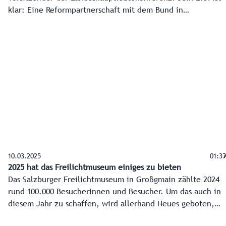
klar: Eine Reformpartnerschaft mit dem Bund in
Abstimmung mit den Gemeinden. Heute übernahm er
offiziell den Vorsitz von Oberösterreich.
10.03.2025
01:39
2025 hat das Freilichtmuseum einiges zu bieten
Das Salzburger Freilichtmuseum in Großgmain zählte 2024
rund 100.000 Besucherinnen und Besucher. Um das auch in
diesem Jahr zu schaffen, wird allerhand Neues geboten,
aber auch altbewährtes aufpoliert. Vom Fest zum 15-