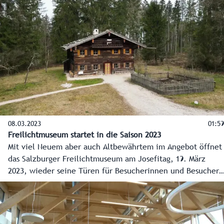
vom bäuerlichen Leben der vergangenen sechs
Jahrhunderte. Breite Spazierwege und eine Museumsbahn
führen die Besucherinnen und Besucher dabei zu den
Objekten in der 50 Hektar großen Anlage.
08.03.2023
01:59
Freilichtmuseum startet in die Saison 2023
Mit viel Neuem aber auch Altbewährtem im Angebot öffnet
das Salzburger Freilichtmuseum am Josefitag, 19. März
2023, wieder seine Türen für Besucherinnen und Besucher.
Von Zaungesprächen mit Mitarbeitern über Workshops,
Führungen bei Vollmond und natürlich Salzburger
Geschichte zum Anfassen bis hin zu neuen Veranstaltungen
wird Familien dort viel geboten.