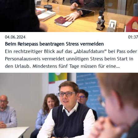
04.06.2024
01:37
Beim Reisepass beantragen Stress vermeiden
Ein rechtzeitiger Blick auf das „Ablaufdatum“ bei Pass oder
Personalausweis vermeidet unnötigen Stress beim Start in
den Urlaub. Mindestens fünf Tage müssen für eine
Neuausstellung veranschlagt werden. Bei einem großen
Ansturm verlängert sich dieser Zeitraum. Hier die
wichtigsten Tipps für die Antragstellung in den
Bezirkshauptmannschaften, im Magistrat der Stadt Salzburg
oder auch in manchen Gemeindeämtern.