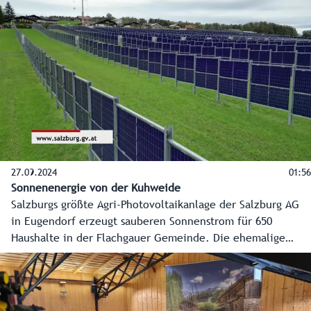
entwickelt werden. Einem Paradies für Natur- und
Artenschutz, wo der Hochwasserschutz für die Region
verbessert wird und ein Naherholungsgebiet mitten im
Ballungsraum entsteht.
27.09.2024
01:56
Sonnenenergie von der Kuhweide
Salzburgs größte Agri-Photovoltaikanlage der Salzburg AG
in Eugendorf erzeugt sauberen Sonnenstrom für 650
Haushalte in der Flachgauer Gemeinde. Die ehemalige
Deponiefläche kann auch weiterhin landwirtschaftlich
genutzt werden. Ein wichtiger Schritt auf dem Weg zur
Energiewende und zur Erreichung der Klimaziele des
Landes.