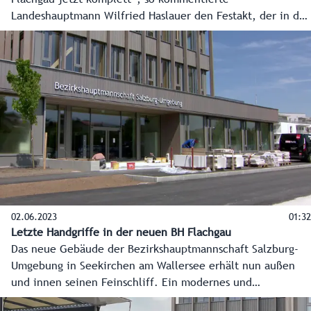
Landeshauptmann Wilfried Haslauer den Festakt, der in der
neuen BH Salzburg-Umgebung über die Bühne ging und die
Aufwertung von Seekirchen zum Herzen des Flachgau
besiegelte.
02.06.2023
01:32
Letzte Handgriffe in der neuen BH Flachgau
Das neue Gebäude der Bezirkshauptmannschaft Salzburg-
Umgebung in Seekirchen am Wallersee erhält nun außen
und innen seinen Feinschliff. Ein modernes und
einladendes Bürgerservice erwartet dann die Bürger,