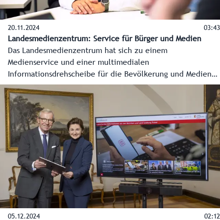
20.11.2024
03:43
Landesmedienzentrum: Service für Bürger und Medien
Das Landesmedienzentrum hat sich zu einem
Medienservice und einer multimedialen
Informationsdrehscheibe für die Bevölkerung und Medien
entwickelt. Damit sind die Salzburgerinnen und Salzburger
jederzeit gesichert, verlässlich und zeitnahe informiert.
Das alles in Krisenzeiten, bei Wahlen oder internationalen
Ereignissen in Salzburg, aber auch im Alltag. Hand in Hand
arbeitet die Redaktion dabei mit den anderen
Fachbereichen Marketing und Internet zusammen. Dreh
und Angelpunkt der Kommunikation sind die
Landeswebsite, die Land Salzburg App inklusive
Sofortnachrichten für die Bezirke und auch der Land
Salzburg Ticker sowie die Social-Media-Kanäle des Landes.
05.12.2024
02:12