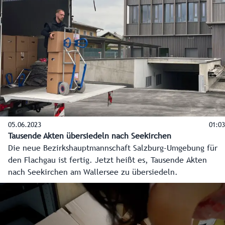
offene und helle Büros die Mitarbeiter. Die
Hauptübersiedelung startet am 21. Juni, der Vollbetrieb am
28. Juni.
05.06.2023
01:03
Tausende Akten übersiedeln nach Seekirchen
Die neue Bezirkshauptmannschaft Salzburg-Umgebung für
den Flachgau ist fertig. Jetzt heißt es, Tausende Akten
nach Seekirchen am Wallersee zu übersiedeln.