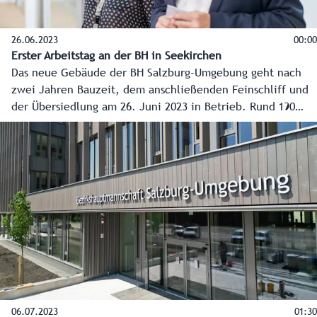
26.06.2023
00:00
Erster Arbeitstag an der BH in Seekirchen
Das neue Gebäude der BH Salzburg-Umgebung geht nach
zwei Jahren Bauzeit, dem anschließenden Feinschliff und
der Übersiedlung am 26. Juni 2023 in Betrieb. Rund 190
Mitarbeiterinnen und Mitarbeiter haben dafür ihren
Arbeitsplatz von der Stadt Salzburg an den Dr.-Hans-
Katschthaler-Platz 1 in 5201 Seekirchen am Wallersee
verlegt. Sie können den Bürgerinnen und Bürgern nun
modernsten Service und so manchen Komfort bieten.
06.07.2023
01:30