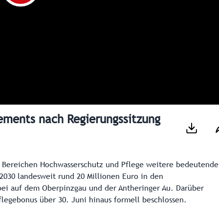
ements nach Regierungssitzung
en Bereichen Hochwasserschutz und Pflege weitere bedeutende
s 2030 landesweit rund 20 Millionen Euro in den
abei auf dem Oberpinzgau und der Antheringer Au. Darüber
legebonus über 30. Juni hinaus formell beschlossen.