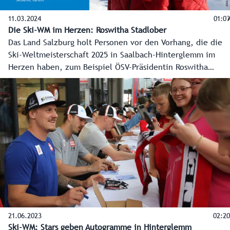
11.03.2024
01:09
Die Ski-WM im Herzen: Roswitha Stadlober
Das Land Salzburg holt Personen vor den Vorhang, die die
Ski-Weltmeisterschaft 2025 in Saalbach-Hinterglemm im
Herzen haben, zum Beispiel ÖSV-Präsidentin Roswitha
Stadlober.
21.06.2023
02:20
Ski-WM: Stars geben Autogramme in Hinterglemm