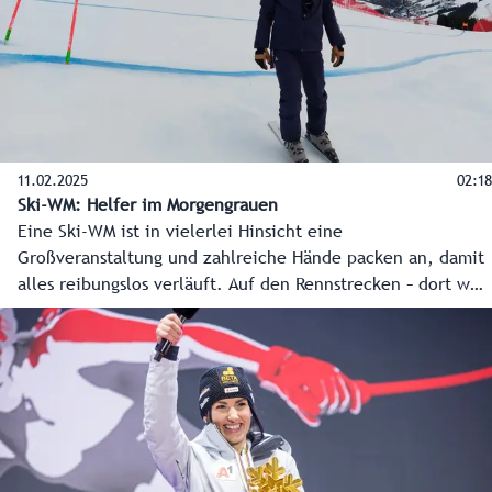
11.02.2025
02:18
Ski-WM: Helfer im Morgengrauen
Eine Ski-WM ist in vielerlei Hinsicht eine
Großveranstaltung und zahlreiche Hände packen an, damit
alles reibungslos verläuft. Auf den Rennstrecken – dort wo
sich das Spektakel in sportlicher Sicht abspielt – sorgen
zahlreiche Freiwillige für perfekte Bedingungen, so auch
Fabian Rippler vom Schiclub Saalbach-Hinterglemm.