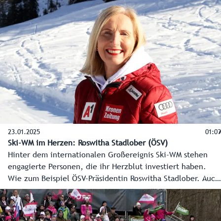
Organisationschef des ÖSV Florian Phleps. Auch er hat die
Ski-WM im Herzen.
23.01.2025
01:09
Ski-WM im Herzen: Roswitha Stadlober (ÖSV)
Hinter dem internationalen Großereignis Ski-WM stehen
engagierte Personen, die ihr Herzblut investiert haben.
Wie zum Beispiel ÖSV-Präsidentin Roswitha Stadlober. Auch
sie hat die Ski-WM im Herzen.