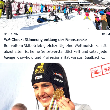
06.02.2025
01:04
WM-Check: Stimmung entlang der Rennstrecke
Bei vollem Skibetrieb gleichzeitig eine Weltmeisterschaft
abzuhalten ist keine Selbstverständlichkeit und setzt jede
Menge Knowhow und Professionalität voraus. Saalbach-
Hinterglemm hat das für das internationale Skifest heuer
aber möglich gemacht und heute am ersten großen Renntag
unter Beweis gestellt. Die Stimmen und Gesichter der Fans
entlang der Strecke sprechen für sich.