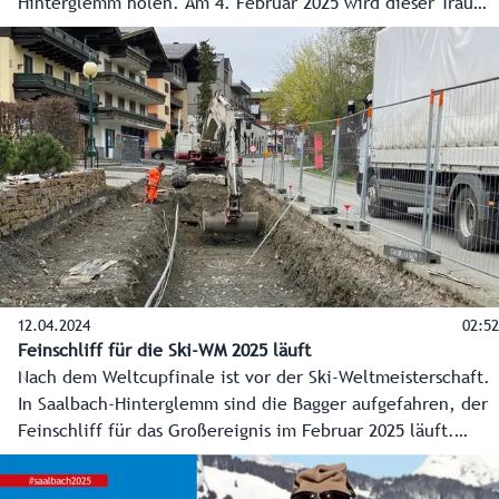
Hinterglemm holen. Am 4. Februar 2025 wird dieser Traum
wahr. Mr. Ski-WM über das riesige Skifest, die Salzburger
Medaillenchancen, die Rückkehr von Marcel Hischer und
Lucas Braathen und was er sich von der und für die WM
wünscht.
12.04.2024
02:52
Feinschliff für die Ski-WM 2025 läuft
Nach dem Weltcupfinale ist vor der Ski-Weltmeisterschaft.
In Saalbach-Hinterglemm sind die Bagger aufgefahren, der
Feinschliff für das Großereignis im Februar 2025 läuft.
Bund, Land und Gemeinde investieren in die Infrastruktur,
die auch nach der WM noch genutzt wird und die Region