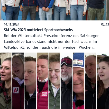
14.11.2024
02:13
Ski-WM 2025 motiviert Sportnachwuchs
Bei der Winterauftakt-Pressekonferenz des Salzburger
Landesskiverbands stand nicht nur der Nachwuchs im
Mittelpunkt, sondern auch die in wenigen Wochen
stattfindende Alpine Ski-WM in Saalbach-Hinterglemm. Sie
ist ein Motivationsschub auch für die angehenden Skistars
wie zum Beispiel Stefan Rieser (Alpin), Christina Gruber
(Alpin), Celina Jost (Biathletin) und Andreas Gfrerer
(Nordisch).