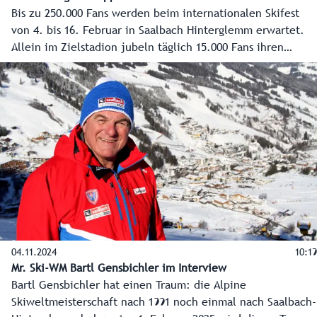
Bis zu 250.000 Fans werden beim internationalen Skifest
von 4. bis 16. Februar in Saalbach Hinterglemm erwartet.
Allein im Zielstadion jubeln täglich 15.000 Fans ihren
Skistars zu. Die Anreise zu den Rennen und Veranstaltungen
wird also eine Herausforderung, aber jeder hat es selbst in
der Hand und die Veranstalter haben vorgesorgt. Am
stressfreiesten ist die Anreise eindeutig mit den Öffis oder
auf Ski.
04.11.2024
10:19
Mr. Ski-WM Bartl Gensbichler im Interview
Bartl Gensbichler hat einen Traum: die Alpine
Skiweltmeisterschaft nach 1991 noch einmal nach Saalbach-