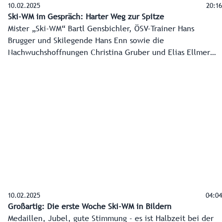
10.02.2025
20:16
Ski-WM im Gespräch: Harter Weg zur Spitze
Mister „Ski-WM“ Bartl Gensbichler, ÖSV-Trainer Hans
Brugger und Skilegende Hans Enn sowie die
Nachwuchshoffnungen Christina Gruber und Elias Ellmer
haben im „Home of Snow“ in Saalbach-Hinterglemm mit
dem Chefredakteur des Landesmedienzentrums, Franz
Wieser über den harten Weg bis an die Spitze gesprochen.
10.02.2025
04:04
Großartig: Die erste Woche Ski-WM in Bildern
Medaillen, Jubel, gute Stimmung - es ist Halbzeit bei der