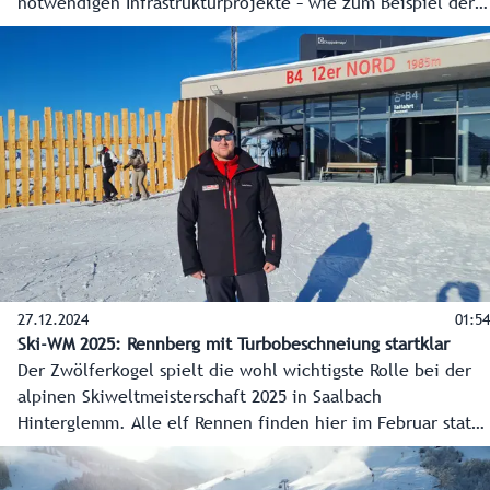
notwendigen Infrastrukturprojekte – wie zum Beispiel der
Notweg, die Busterminals oder die Fanmeile - sind so gut
wie fertig. Besonders wichtig war den Verantwortlichen,
dass die Region auch nach dem Großereignis etwas davon
hat. Das scheint gelungen zu sein.
27.12.2024
01:54
Ski-WM 2025: Rennberg mit Turbobeschneiung startklar
Der Zwölferkogel spielt die wohl wichtigste Rolle bei der
alpinen Skiweltmeisterschaft 2025 in Saalbach
Hinterglemm. Alle elf Rennen finden hier im Februar statt.
Damit der Rennberg auch WM tauglich ist, wurde
ordentlich investiert, nicht nur in die zweite