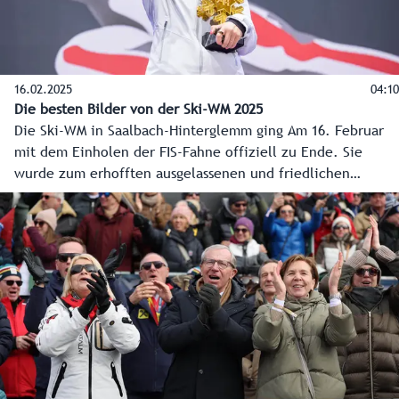
16.02.2025
04:10
Die besten Bilder von der Ski-WM 2025
Die Ski-WM in Saalbach-Hinterglemm ging Am 16. Februar
mit dem Einholen der FIS-Fahne offiziell zu Ende. Sie
wurde zum erhofften ausgelassenen und friedlichen
Skifest, einem WM-Märchen 2.0. Die insgesamt rund
175.000 Fans im Zielstadion und entlang der Strecke
werden sich noch lange an die spannenden Entscheidungen
und wundervollen Bilder erinnern.