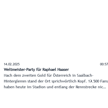
gehen. Und sie sind vom optimalen Arbeitsumfelds und der
Organisation angetan.
14.02.2025
00:57
Weltmeister-Party für Raphael Haaser
Nach dem zweiten Gold für Österreich in Saalbach-
Hinterglemm stand der Ort sprichwörtlich Kopf. 19.500 Fans
haben heute im Stadion und entlang der Rennstrecke nicht
nur die Siegesfahrt von Raphael Haaser zum Riesentorlauf-
Weltmeistertitel miterlebt, sondern diese danach
dementsprechend gefeiert. Am Abend ging die Party dann