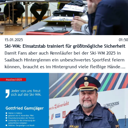
15.01.2025
01:50
Ski-WM: Einsatzstab trainiert für größtmögliche Sicherheit
Damit Fans aber auch Rennläufer bei der Ski-WM 2025 in
Saalbach Hinterglemm ein unbeschwertes Sportfest feiern
können, braucht es im Hintergrund viele fleißige Hände.
Das betrifft nicht nur den Rennberg und die Infrastruktur –
von Busterminal über Fanmeile bis zum Zielstadion. Die
Sicherheit ist dabei oberstes Gebot. Um bestmöglich auf
die unterschiedlichsten Szenarien und Bedrohungslagen
vorbereitet zu sein, treffen die Bezirkshauptmannschaft,
Einsatzorganisationen und Veranstalter einander
regelmäßig. Vor kurzem auch für ein Planspiel.