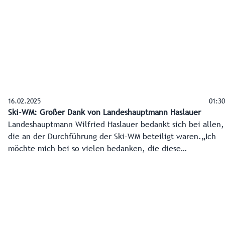
noch weiter.
16.02.2025
01:30
Ski-WM: Großer Dank von Landeshauptmann Haslauer
Landeshauptmann Wilfried Haslauer bedankt sich bei allen,
die an der Durchführung der Ski-WM beteiligt waren.„Ich
möchte mich bei so vielen bedanken, die diese
unglaubliche Weltmeisterschaft möglich gemacht haben.
Man glaubt gar nicht wie komplex so eine WM ist und ich
kann es nur wiederholen: Das haben alle herausragend gut
gemacht“, betont Haslauer.