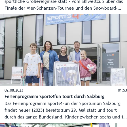
sportliche Großereignisse statt - vom Skiweltcup über das
Finale der Vier-Schanzen-Tournee und den Snowboard-
Weltcup in Bad Gastein bis hin zum Ski-Weltcupfinale in
Saalbach-Hinterglemm. Das macht Salzburg zum
Wintersportland.
02.08.2023
01:53
Ferienprogramm Sports4fun tourt durch Salzburg
Das Ferienprogramm Sports4Fun der Sportunion Salzburg
findet heuer (2023) bereits zum 29. Mal statt und tourt
durch das ganze Bundesland. Kinder zwischen sechs und 16
Jahren können dabei verschiedenste Sportarten