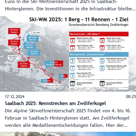
Euro in die Ski-Weltmeisterschaft 2025 in Saalbach-
Hinterglemm. Die Investitionen in die Infrastruktur bleiben
auch nach dem Großereignis erhalten - von neuen
Busterminals bis hin zum Notweg, der dann zum Geh- und
Radweg wird.
17.12.2024
00:25
Saalbach 2025: Rennstrecken am Zwölferkogel
Die Alpine Skiweltmeisterschaft 2025 findet von 4. bis 16.
Februar in Saalbach-Hinterglemm statt. Am Zwölferkogel
werden alle Medaillenentscheidungen fallen. Hier der
grafische Überblick über Strecken und Programm (Stand