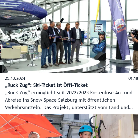
kennenlernen und sich einfach ausprobieren.
Sportlandesrat Martin Zauner hat sich die Gelegenheit,
beim Tourhalt im Sportzentrum Mitte vorbeizuschauen,
natürlich nicht nehmen lassen.
25.10.2024
01:18
„Ruck Zug“: Ski-Ticket ist Öffi-Ticket
„Ruck Zug“ ermöglicht seit 2022/2023 kostenlose An- und
Abreise ins Snow Space Salzburg mit öffentlichen
Verkehrsmitteln. Das Projekt, unterstützt vom Land und
Verkehrsverbund Salzburg, hilft Staus zu vermeiden und
bietet eine entspannte Anreise. In der vergangenen Saison
wurden so 50 Tonnen CO2 eingespart. Auch in anderen
Bereichen wird in den Skigebieten auf Ökologie und