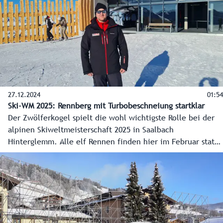
27.12.2024
01:54
Ski-WM 2025: Rennberg mit Turbobeschneiung startklar
Der Zwölferkogel spielt die wohl wichtigste Rolle bei der
alpinen Skiweltmeisterschaft 2025 in Saalbach
Hinterglemm. Alle elf Rennen finden hier im Februar statt.
Damit der Rennberg auch WM tauglich ist, wurde
ordentlich investiert, nicht nur in die zweite
Zubringerbahn, die 12er Nord, sondern auch in die
Beschneiung.