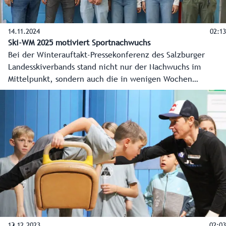
14.11.2024
02:13
Ski-WM 2025 motiviert Sportnachwuchs
Bei der Winterauftakt-Pressekonferenz des Salzburger
Landesskiverbands stand nicht nur der Nachwuchs im
Mittelpunkt, sondern auch die in wenigen Wochen
stattfindende Alpine Ski-WM in Saalbach-Hinterglemm. Sie
ist ein Motivationsschub auch für die angehenden Skistars
wie zum Beispiel Stefan Rieser (Alpin), Christina Gruber
(Alpin), Celina Jost (Biathletin) und Andreas Gfrerer
(Nordisch).
19.12.2023
02:03