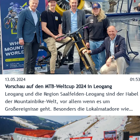
Sport-Landesrat Martin Zauner gratulierte den vier
heimischen Ausnahmekickern Rafael Feldinger, Florian
Hofmann, Jakob Werner und Johannes Moser, die allesamt
im Schulsportmodell SSM betreut werden.
13.05.2024
01:53
Vorschau auf den MTB-Weltcup 2024 in Leogang
Leogang und die Region Saalfelden-Leogang sind der Nabel
der Mountainbike-Welt, vor allem wenn es um
Großereignisse geht. Besonders die Lokalmatadore wie
Weltmeisterin Vali Höll freuen sich auf das Event daheim
im Pinzgau.