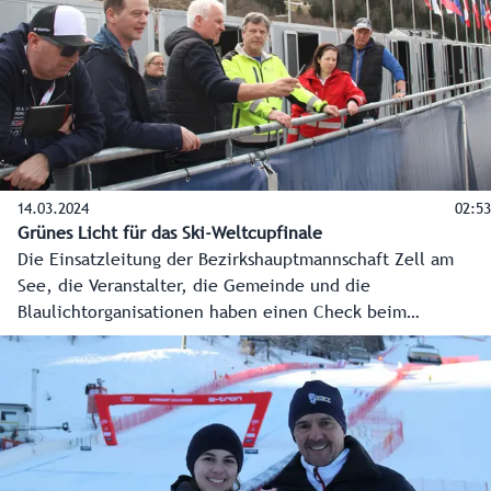
so wie heuer - an einem Strang ziehen.
14.03.2024
02:53
Grünes Licht für das Ski-Weltcupfinale
Die Einsatzleitung der Bezirkshauptmannschaft Zell am
See, die Veranstalter, die Gemeinde und die
Blaulichtorganisationen haben einen Check beim
Zielbereich des Ski-Weltcupfinales in Saalbach-
Hinterglemm gemacht und ein erstes Go gegeben.
Kleinigkeiten werden noch verbessert, dann kann es von
16. bis 24. März um die Kristallkugeln gehen. Und man lernt
für die Ski-Weltmeisterschaft 2025, die im Februar mit
weitaus mehr Zuschauern stattfinden wird.