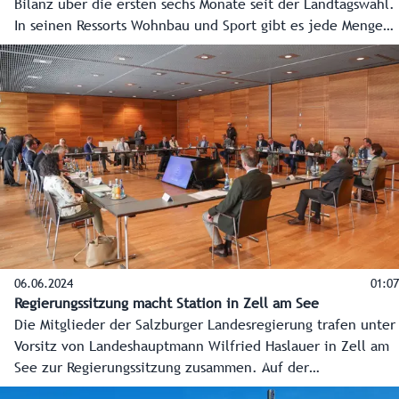
Bilanz über die ersten sechs Monate seit der Landtagswahl.
In seinen Ressorts Wohnbau und Sport gibt es jede Menge
zu tun, genau darauf geht er in diesem Studiogespräch mit
Chefredakteur Franz Wieser ein.
06.06.2024
01:07
Regierungssitzung macht Station in Zell am See
Die Mitglieder der Salzburger Landesregierung trafen unter
Vorsitz von Landeshauptmann Wilfried Haslauer in Zell am
See zur Regierungssitzung zusammen. Auf der
Tagesordnung standen mit dem Wiederaufbau der