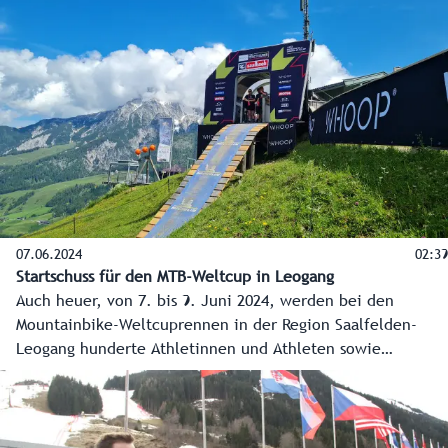
Pinzgaubahn, der Ski-WM 2025 in Saalbach-Hinterglemm
und der aktuellen Wolfproblematik Themen mit großer
Bedeutung für die Region.
07.06.2024
02:39
Startschuss für den MTB-Weltcup in Leogang
Auch heuer, von 7. bis 9. Juni 2024, werden bei den
Mountainbike-Weltcuprennen in der Region Saalfelden-
Leogang hunderte Athletinnen und Athleten sowie
zehntausende Zuschauer erwartet. Das alles ist nur
möglich, weil die Organisatoren als Pioniere bereits 2010
den Grundstein für diesen Erfolg gelegt haben und
hunderte Freiwillige und Sportbegeisterte Jahr für Jahr -