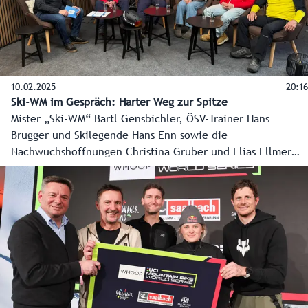
10.02.2025
20:16
Ski-WM im Gespräch: Harter Weg zur Spitze
Mister „Ski-WM“ Bartl Gensbichler, ÖSV-Trainer Hans
Brugger und Skilegende Hans Enn sowie die
Nachwuchshoffnungen Christina Gruber und Elias Ellmer
haben im „Home of Snow“ in Saalbach-Hinterglemm mit
dem Chefredakteur des Landesmedienzentrums, Franz
Wieser über den harten Weg bis an die Spitze gesprochen.