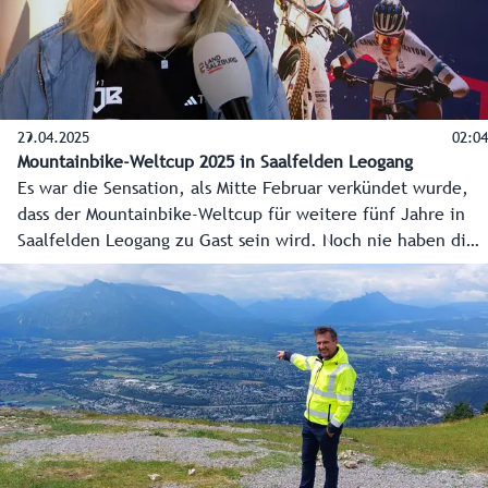
29.04.2025
02:04
Mountainbike-Weltcup 2025 in Saalfelden Leogang
Es war die Sensation, als Mitte Februar verkündet wurde,
dass der Mountainbike-Weltcup für weitere fünf Jahre in
Saalfelden Leogang zu Gast sein wird. Noch nie haben die
Veranstalter Warner Bros. Discovery (WBD) Sports eine so
langfristige Vereinbarung mit einer Region geschlossen. Das
internationale Sportspektakel im olympischen Cross-
Country, Short Track, Downhill und Enduro gastiert das
nächste Mal bereits im Juni im Pinzgau.