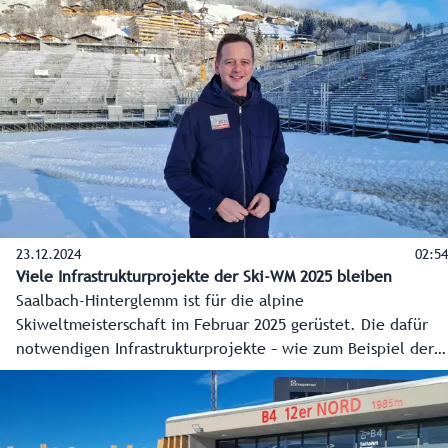
17.12.2024).
23.12.2024
02:54
Viele Infrastrukturprojekte der Ski-WM 2025 bleiben
Saalbach-Hinterglemm ist für die alpine
Skiweltmeisterschaft im Februar 2025 gerüstet. Die dafür
notwendigen Infrastrukturprojekte – wie zum Beispiel der
Notweg, die Busterminals oder die Fanmeile - sind so gut
wie fertig. Besonders wichtig war den Verantwortlichen,
dass die Region auch nach dem Großereignis etwas davon
hat. Das scheint gelungen zu sein.