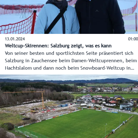
13.01.2024
01:00
Weltcup-Skirennen: Salzburg zeigt, was es kann
Von seiner besten und sportlichsten Seite präsentiert sich
Salzburg in Zauchensee beim Damen-Weltcuprennen, beim
Nachtslalom und dann noch beim Snowboard-Weltcup in
Bad Gastein. Die Organisatoren in den Weltcuporten geben
alles, bereiten das Skifest höchst professionell vor und
zeigen der ganzen Skiwelt, dass sie es können.