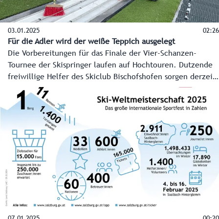
03.01.2025
02:26
Für die Adler wird der weiße Teppich ausgelegt
Die Vorbereitungen für das Finale der Vier-Schanzen-
Tournee der Skispringer laufen auf Hochtouren. Dutzende
freiwillige Helfer des Skiclub Bischofshofen sorgen derzeit
für den perfekten Anlauf, den perfekten Absprung und
auch genügend Herzblut. Sie könnten dieses Jahr mit
einem österreichischen Tagessieg oder gar Gesamtsieg der
Tourndee belohnt werden.
07.01.2025
00:20