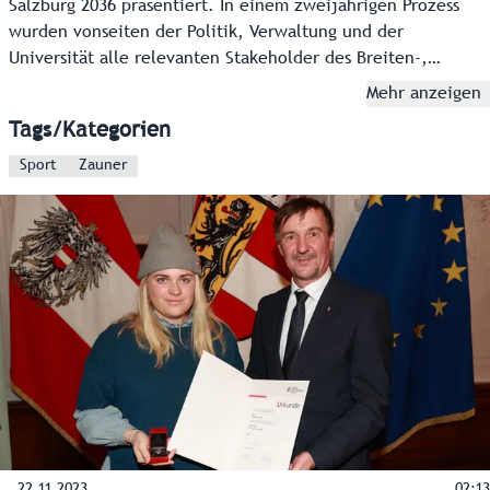
Salzburg 2036 präsentiert. In einem zweijährigen Prozess
wurden vonseiten der Politik, Verwaltung und der
Universität alle relevanten Stakeholder des Breiten-,
Freizeit- und Vereinssports im Bundesland
Mehr anzeigen
zusammengeführt und gemeinsam an einer Zukunftsvision
Tags/Kategorien
des Salzburger Sports gearbeitet.
Sport
Zauner
22.11.2023
02:13