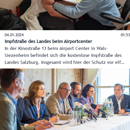
04.01.2024
01:53
Impfstraße des Landes beim Airportcenter
In der Kinostraße 13 beim Airport Center in Wals-
Siezenheim befindet sich die kostenlose Impfstraße des
Landes Salzburg. Insgesamt wird hier der Schutz vor elf
Infektionskrankheiten angeboten. Die Terminbuchung ist
bequem online unter www.salzburg.gv.at/impfungen
möglich, hier gibt es auch alle Informationen zu den in
Österreich empfohlenen Impfungen.