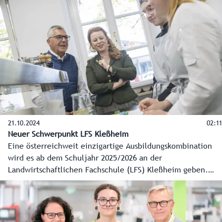
der Mittelschule Bergheim kommen die digitalen
Unterrichtsmaterialien sehr gut an.
21.10.2024
02:11
Neuer Schwerpunkt LFS Kleßheim
Eine österreichweit einzigartige Ausbildungskombination
wird es ab dem Schuljahr 2025/2026 an der
Landwirtschaftlichen Fachschule (LFS) Kleßheim geben.
Die Fachrichtung Betriebs- und Haushaltsmanagement
ebnet in Kooperation mit dem Salzburger
Apothekerverband den Einstieg in die Lehre zur
pharmazeutisch-kaufmännischen Assistenz (PKA).