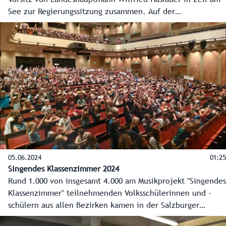
See zur Regierungssitzung zusammen. Auf der
Tagesordnung standen mit dem Wiederaufbau der
Pinzgaubahn, der Ski-WM 2025 in Saalbach-Hinterglemm
und der aktuellen Wolfproblematik Themen mit großer
Bedeutung für die Region.
05.06.2024
01:25
Singendes Klassenzimmer 2024
Rund 1.000 von insgesamt 4.000 am Musikprojekt "Singendes
Klassenzimmer" teilnehmenden Volksschülerinnen und -
schülern aus allen Bezirken kamen in der Salzburger
Altstadt zum großen Abschlussfest zusammen.