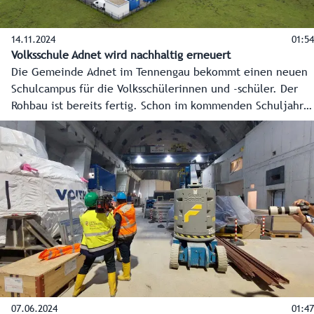
14.11.2024
01:54
Volksschule Adnet wird nachhaltig erneuert
Die Gemeinde Adnet im Tennengau bekommt einen neuen
Schulcampus für die Volksschülerinnen und -schüler. Der
Rohbau ist bereits fertig. Schon im kommenden Schuljahr
2025/2026 können die Schülerinnen und Schüler aus der
Gemeinde die 13 neuen Klassenzimmer und weitere
moderne Infrastruktur nutzen. Der
Gemeindeausgleichsfonds fördert dieses Zukunftsprojekt
mit 13,8 Millionen Euro.
07.06.2024
01:47