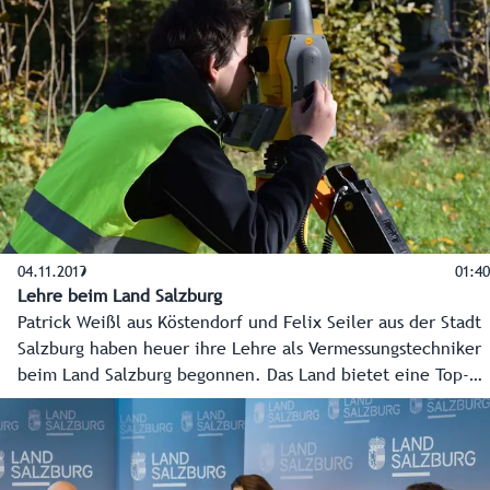
Heizkraftwerk am Hauptsitz in Wals-Siezenheim gibt das
Unternehmen ein klares Bekenntnis zum Wirtschafstandort
Salzburg und zur Energieunabhängigkeit der Region ab.
Einfachere und schnellere Behördenverfahren würden
ähnliche Investitionen am Wirtschaftsstandort stärken.
04.11.2019
01:40
Lehre beim Land Salzburg
Patrick Weißl aus Köstendorf und Felix Seiler aus der Stadt
Salzburg haben heuer ihre Lehre als Vermessungstechniker
beim Land Salzburg begonnen. Das Land bietet eine Top-
Lehrlingsausbildung in verschiedensten Bereichen.