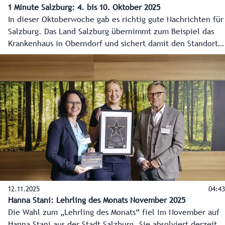
1 Minute Salzburg: 4. bis 10. Oktober 2025
In dieser Oktoberwoche gab es richtig gute Nachrichten für
Salzburg. Das Land Salzburg übernimmt zum Beispiel das
Krankenhaus in Oberndorf und sichert damit den Standort.
Die Firma Kaindl in Wals-Siezenheim investiert rund 200
Millionen Euro, das Mozarteum glänzt mit neuer, moderner
Infrastruktur und das Integrationsleitbild des Landes
Salzburg nimmt Formen an. Alle geballt in 1 Minute
Salzburg und auf www.salzburg.gv.at
12.11.2025
04:43
Hanna Stani: Lehrling des Monats November 2025
Die Wahl zum „Lehrling des Monats“ fiel im November auf
Hanna Stani aus der Stadt Salzburg. Sie absolviert derzeit