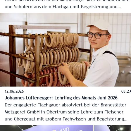
und Schülern aus dem Flachgau mit Begeisterung und
großem Engagement zehn Stationen zu heimischen
Baumarten, Waldbrand, Wild und Jagd, Aufforstung und
vielem mehr. Mit Begeisterung lernten die Kinder im
Rahmen der Waldchampions-Initiative die Vielfalt dieses
Lebensraumes kennen.
12.06.2026
03:29
Johannes Lüftenegger: Lehrling des Monats Juni 2026
Der engagierte Flachgauer absolviert bei der Brandstätter
Metzgerei GmbH in Obertrum seine Lehre zum Fleischer
und überzeugt mit großem Fachwissen und Begeisterung
für Lebensmittel. In seiner Freizeit engagiert er sich bei