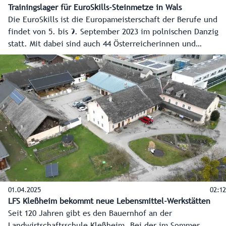
Trainingslager für EuroSkills-Steinmetze in Wals
Die EuroSkills ist die Europameisterschaft der Berufe und
findet von 5. bis 9. September 2023 im polnischen Danzig
statt. Mit dabei sind auch 44 Österreicherinnen und
Österreicher. Einer davon ist der Salzburger Steinmetz
Jakob Enzensberger. Für das Training kommt er wieder an
seine Ausbildungsstätte, die Landesberufsschule (LBS) Wals,
zurück.
01.04.2025
02:12
LFS Kleßheim bekommt neue Lebensmittel-Werkstätten
Seit 120 Jahren gibt es den Bauernhof an der
Landwirtschaftsschule Kleßheim. Bei der im Sommer