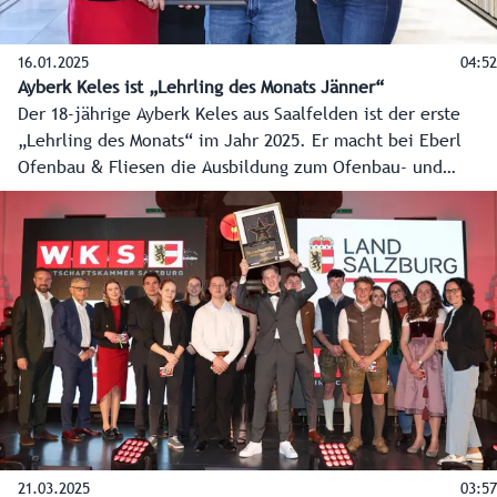
16.01.2025
04:52
Ayberk Keles ist „Lehrling des Monats Jänner“
Der 18-jährige Ayberk Keles aus Saalfelden ist der erste
„Lehrling des Monats“ im Jahr 2025. Er macht bei Eberl
Ofenbau & Fliesen die Ausbildung zum Ofenbau- und
Verlegetechniker. Seit Anfang 2024 küren das Land Salzburg
und die Wirtschaftskammer Salzburg gemeinsam den
„Lehrling des Monats“ und werden dabei von einer Jury
bestehend aus Vertretern der Arbeiterkammer und der
Bildungsdirektion Salzburg unterstützt.
21.03.2025
03:57