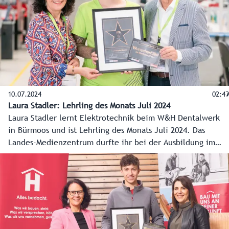
10.07.2024
02:49
Laura Stadler: Lehrling des Monats Juli 2024
Laura Stadler lernt Elektrotechnik beim W&H Dentalwerk
in Bürmoos und ist Lehrling des Monats Juli 2024. Das
Landes-Medienzentrum durfte ihr bei der Ausbildung im
Vorzeigebetrieb über die Schulter schauen, und
Landesrätin Daniela Gutschi gratulierte zur Auszeichnung,
noch dazu in einem MINT-Beruf. Jedes Monat zeichnen
Land Salzburg und Wirtschaftskammer Salzburg den
Lehrling des Monats aus.