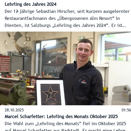
Lehrling des Jahres 2024
Der 19-jährige Sebastian Hirscher, seit kurzem ausgelernter
Restaurantfachmann des „Übergossenen Alm Resort“ in
Dienten, ist Salzburgs „Lehrling des Jahres 2024“. Er ist
einer der vielen Fachkräfte der Zukunft, für die das Land
auf dem Weg zum lehrlingsfreundlichsten Bundesland in
den vergangenen zehn Jahren rund 17 Millionen Euro
investiert hat.
28.10.2025
01:56
Marcel Scharfetter: Lehrling des Monats Oktober 2025
Die Wahl zum „Lehrling des Monats“ fiel im Oktober 2025
auf Marcel Scharfetter aus Radstadt. Er macht eine Lehre