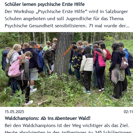
Schüler lernen psychische Erste Hilfe
Der Workshop „Psychische Erste Hilfe“ wird in Salzburger
Schulen angeboten und soll Jugendliche für das Thema
Psychische Gesundheit sensibilisieren. 71 mal wurde der
Kurs gebucht. Die Kosten trägt das Land Salzburg.
Organisiert und abgehalten wird der Kurs vom
Jugendrotkreuz Salzburg.
15.05.2025
02:11
Waldchampions: Ab ins Abenteuer Wald!
Bei den Waldchampions ist der Weg wichtiger als das Ziel.
Heute absolvierten in der Antheringer Au 245 Schülerinnen