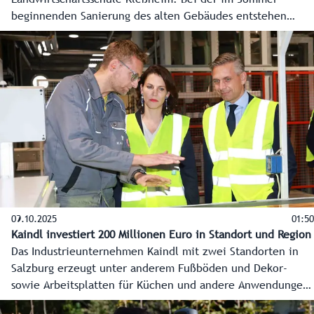
beginnenden Sanierung des alten Gebäudes entstehen
neue Werkstätten für die Lebensmittelverarbeitung sowie
ein neuer Hofladen und ein Sensorikraum. Wesentliche
Infrastruktur für die praxisbezogene Ausbildung.
09.10.2025
01:50
Kaindl investiert 200 Millionen Euro in Standort und Region
Das Industrieunternehmen Kaindl mit zwei Standorten in
Salzburg erzeugt unter anderem Fußböden und Dekor-
sowie Arbeitsplatten für Küchen und andere Anwendungen.
Mit der Investition von rund 200 Millionen Euro für ein