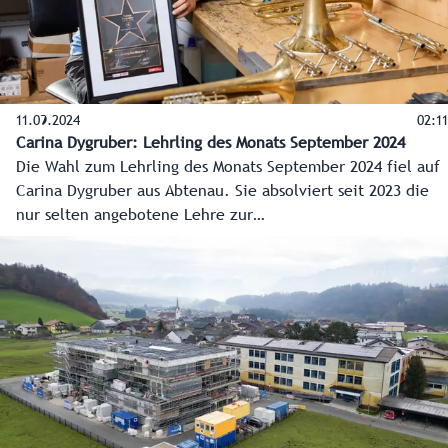
11.09.2024
02:11
Carina Dygruber: Lehrling des Monats September 2024
Die Wahl zum Lehrling des Monats September 2024 fiel auf
Carina Dygruber aus Abtenau. Sie absolviert seit 2023 die
nur selten angebotene Lehre zur
Blechblasinstrumentenbauerin bei Tobias Falkner in
Oberscheffau. Das Landes-Medienzentrum durfte ihr bei
der Ausbildung im alten und seltenen Handwerk über die
Schulter schauen, und Landesrätin Daniela Gutschi
gratulierte zur Auszeichnung. Jedes Monat zeichnen Land
Salzburg und Wirtschaftskammer Salzburg den Lehrling des
Monats aus.