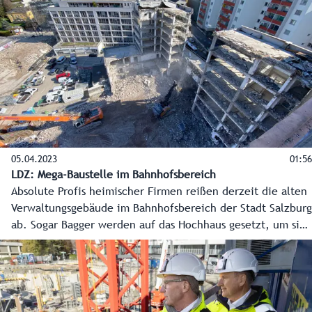
Neues entstehen. Baustart ist Mitte November.
05.04.2023
01:56
LDZ: Mega-Baustelle im Bahnhofsbereich
Absolute Profis heimischer Firmen reißen derzeit die alten
Verwaltungsgebäude im Bahnhofsbereich der Stadt Salzburg
ab. Sogar Bagger werden auf das Hochhaus gesetzt, um sich
von oben nach unten zu arbeiten. Im Herbst soll alles weg
sein, auf rund 10.000 Quadratmeter entsteht dann das neue
Landesdienstleistungszentrum LDZ – mit modernen
Arbeitsplätzen für 1.200 Mitarbeiter und einem großen
Servicebereich für die Bevölkerung.