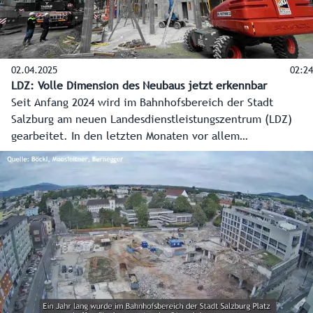
02.04.2025
02:24
LDZ: Volle Dimension des Neubaus jetzt erkennbar
Seit Anfang 2024 wird im Bahnhofsbereich der Stadt
Salzburg am neuen Landesdienstleistungszentrum (LDZ)
gearbeitet. In den letzten Monaten vor allem
„unterirdisch“. Mittlerweile ist auch an der Oberfläche
schon sehr viel passiert. Bis ins zweite Obergeschoss sind
die derzeit rund 120 Bauarbeiter vorgedrungen. Auch die
ganze Dimension des Grundrisses ist nun erkennbar. Ebenso
der neue offene Eingangsbereich in das Gebäude.