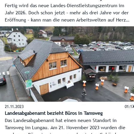
Fertig wird das neue Landes-Dienstleistungszentrum im
Jahr 2026. Doch schon jetzt - mehr als drei Jahre vor der
Eröffnung - kann man die neuen Arbeitswelten auf Herz
und Nieren testen. Dafür wurden extra Testflächen im
Salzburger Airportcenter eingerichtet, wo sich die
Mitarbeiterinnen und Mitarbeiter des Landes abwechselnd
ein Bild machen können - indem sie dort arbeiten,
Erfahrungen sammeln und Feedback geben.
21.11.2023
01:19
Landesabgabenamt bezieht Büros in Tamsweg
Das Landesabgabenamt hat einen neuen Standort in
Tamsweg im Lungau. Am 21. November 2023 wurden die