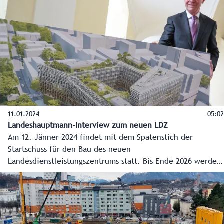
investiert rund 200 Millionen Euro.
11.01.2024
05:02
Landeshauptmann-Interview zum neuen LDZ
Am 12. Jänner 2024 findet mit dem Spatenstich der
Startschuss für den Bau des neuen
Landesdienstleistungszentrums statt. Bis Ende 2026 werden
im Bahnhofsbereich der Stadt Salzburg Arbeitsplätze für
mehr als 1.200 Mitarbeiter entstehen und ein großes
Bürgerservice. Landeshauptmann Wilfried Haslauer im
Interview über die Eckpunkte und Vorteile.