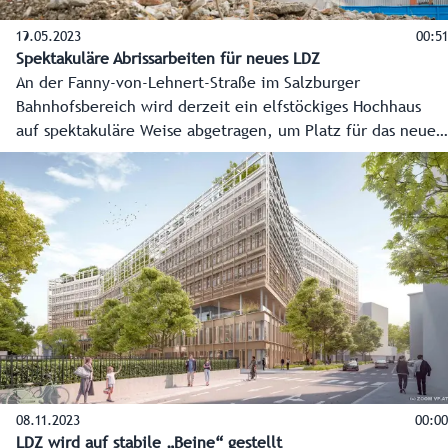
19.05.2023
00:51
Spektakuläre Abrissarbeiten für neues LDZ
An der Fanny-von-Lehnert-Straße im Salzburger
Bahnhofsbereich wird derzeit ein elfstöckiges Hochhaus
auf spektakuläre Weise abgetragen, um Platz für das neue
Landesdienstleistungszentrum zu schaffen. Dafür wurden
auch eigens zwei rund fünf Tonnen schwere Bagger von
einem Spezialkran auf das oberste Geschoß gehoben.
08.11.2023
00:00
LDZ wird auf stabile „Beine“ gestellt