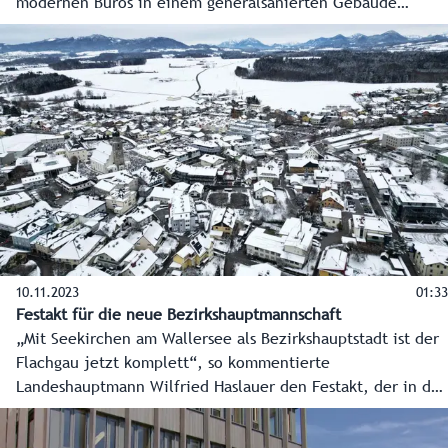
modernen Büros in einem generalsanierten Gebäude
unmittelbar neben der Bezirkshauptmannschaft Tamsweg
eröffnet. Mit dem Amt übersiedeln auch hochwertige Jobs
in den Lungau.
10.11.2023
01:33
Festakt für die neue Bezirkshauptmannschaft
„Mit Seekirchen am Wallersee als Bezirkshauptstadt ist der
Flachgau jetzt komplett“, so kommentierte
Landeshauptmann Wilfried Haslauer den Festakt, der in der
neuen BH Salzburg-Umgebung über die Bühne ging und die
Aufwertung von Seekirchen zum Herzen des Flachgau