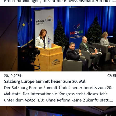
Krebserkrankungen, forscht die Biowissenschaftlerin Nicole
Meisner-Kober an einem Ludwig-Boltzmann-Institut in
Salzburg. Das ist ein Vorzeigebeispiel der Kompetenz
Salzburgs in Life Sciences, der Forschung und Entwicklung
in Gesundheit und Medizin. Der neue Masterplan Life
Sciences für Salzburg bringt 15 Millionen Euro von Land
und Bund zur Stärkung dieses Bereichs.
20.10.2024
02:35
Salzburg Europe Summit heuer zum 20. Mal
Der Salzburg Europe Summit findet heuer bereits zum 20.
Mal statt. Der internationale Kongress steht dieses Jahr
unter dem Motto "EU: Ohne Reform keine Zukunft" statt.
Federführend für die Organisation ist das Institut der
Regionen Europas (IRE).