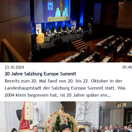
23.10.2024
01:45
20 Jahre Salzburg Europe Summit
Bereits zum 20. Mal fand von 20. bis 22. Oktober in der
Landeshauptstadt der Salzburg Europe Summit statt. Was
2004 klein begonnen hat, ist 20 Jahre später ein
international renommierter Fachkongress mit Experten aus
Politik, Wirtschaft, Diplomatie und Wissenschaft. Im Video
betonen unter anderem EU- und Verfassungsministerin
Karoline Edtstadler und der EU-Kommissar für Haushalt und
Verwaltung, Johannes Hahn, die Wichtigkeit der