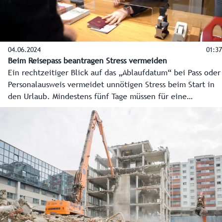
04.06.2024
01:37
Beim Reisepass beantragen Stress vermeiden
Ein rechtzeitiger Blick auf das „Ablaufdatum“ bei Pass oder
Personalausweis vermeidet unnötigen Stress beim Start in
den Urlaub. Mindestens fünf Tage müssen für eine
Neuausstellung veranschlagt werden. Bei einem großen
Ansturm verlängert sich dieser Zeitraum. Hier die
wichtigsten Tipps für die Antragstellung in den
Bezirkshauptmannschaften, im Magistrat der Stadt Salzburg
oder auch in manchen Gemeindeämtern.