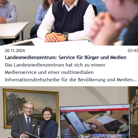
20.11.2024
03:43
Landesmedienzentrum: Service für Bürger und Medien
Das Landesmedienzentrum hat sich zu einem
Medienservice und einer multimedialen
Informationsdrehscheibe für die Bevölkerung und Medien
entwickelt. Damit sind die Salzburgerinnen und Salzburger
jederzeit gesichert, verlässlich und zeitnahe informiert.
Das alles in Krisenzeiten, bei Wahlen oder internationalen
Ereignissen in Salzburg, aber auch im Alltag. Hand in Hand
arbeitet die Redaktion dabei mit den anderen
Fachbereichen Marketing und Internet zusammen. Dreh
und Angelpunkt der Kommunikation sind die