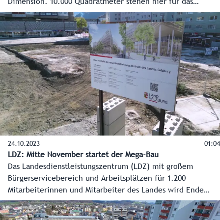
Dimension. 10.000 Quadratmeter stehen hier für das
modernste Verwaltungsgebäude Österreichs – das neue
Landesdienstleistungszentrum - zur Verfügung. Doch bevor
das Gebäude wachsen kann, geht es in die Tiefe. Rund 250
Pfähle, die 40 Meter in den Boden gebohrt werden,
werden die Basis sein – ein Hauch von Venedig, doch viel
moderner.
24.10.2023
01:04
LDZ: Mitte November startet der Mega-Bau
Das Landesdienstleistungszentrum (LDZ) mit großem
Bürgerservicebereich und Arbeitsplätzen für 1.200
Mitarbeiterinnen und Mitarbeiter des Landes wird Ende
2026 fertig sein. Im Bahnhofsbereich sind die
Abrissarbeiten der alten Gebäude nun erledigt, es kann