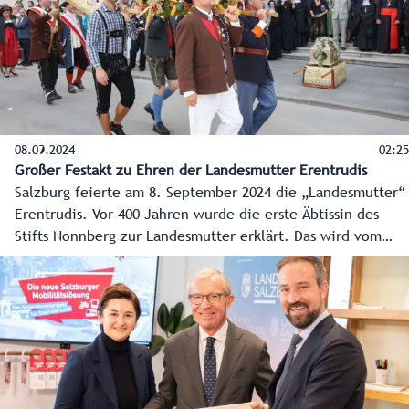
Veranstaltung.
08.09.2024
02:25
Großer Festakt zu Ehren der Landesmutter Erentrudis
Salzburg feierte am 8. September 2024 die „Landesmutter“
Erentrudis. Vor 400 Jahren wurde die erste Äbtissin des
Stifts Nonnberg zur Landesmutter erklärt. Das wird vom
Land Salzburg, der Erzdiözese und vom Stift Nonnberg
zuerst mit einem Festgottesdienst im Salzburger Dom und
dann mit einem großen Fest mit vielen Vereinen im
Nonntal und in der Salzburger Altstadt gefeiert.