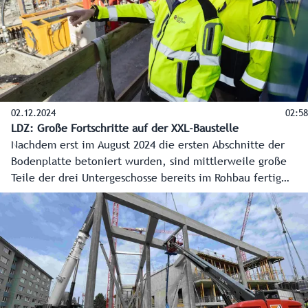
02.12.2024
02:58
LDZ: Große Fortschritte auf der XXL-Baustelle
Nachdem erst im August 2024 die ersten Abschnitte der
Bodenplatte betoniert wurden, sind mittlerweile große
Teile der drei Untergeschosse bereits im Rohbau fertig
gestellt. Die Arbeiten laufen auf Hochtouren und sind
exakt im Zeitplan. Fast täglich sind die Fortschritte beim
Bau sichtbar. Bisher läuft alles genau nach Plan und bis
zum Sommer nächsten Jahres soll das Erdgeschoss fertig
sein.