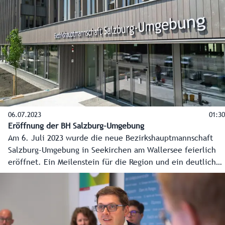
Katschthaler-Platz 1 in 5201 Seekirchen am Wallersee
verlegt. Sie können den Bürgerinnen und Bürgern nun
modernsten Service und so manchen Komfort bieten.
06.07.2023
01:30
Eröffnung der BH Salzburg-Umgebung
Am 6. Juli 2023 wurde die neue Bezirkshauptmannschaft
Salzburg-Umgebung in Seekirchen am Wallersee feierlich
eröffnet. Ein Meilenstein für die Region und ein deutlich
sichtbares Zeichen der Dezentralisierung in der
Verwaltung.