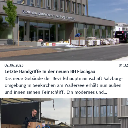
besiegelte.
02.06.2023
01:32
Letzte Handgriffe in der neuen BH Flachgau
Das neue Gebäude der Bezirkshauptmannschaft Salzburg-
Umgebung in Seekirchen am Wallersee erhält nun außen
und innen seinen Feinschliff. Ein modernes und
einladendes Bürgerservice erwartet dann die Bürger,
offene und helle Büros die Mitarbeiter. Die
Hauptübersiedelung startet am 21. Juni, der Vollbetrieb am
28. Juni.