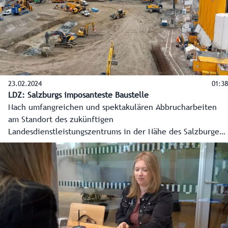
23.02.2024
01:38
LDZ: Salzburgs imposanteste Baustelle
Nach umfangreichen und spektakulären Abbrucharbeiten
am Standort des zukünftigen
Landesdienstleistungszentrums in der Nähe des Salzburger
Hauptbahnhofs sind seit Jahresanfang 2024 die eigentlichen
Bauarbeiten voll im Gange. Und diese sind äußerst
spektakulär.