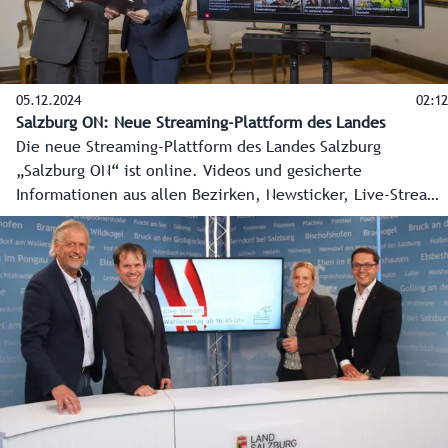
Landeswebsite, die Land Salzburg App inklusive
Sofortnachrichten für die Bezirke und auch der Land
Salzburg Ticker sowie die Social-Media-Kanäle des Landes.
05.12.2024
02:12
Salzburg ON: Neue Streaming-Plattform des Landes
Die neue Streaming-Plattform des Landes Salzburg
„Salzburg ON“ ist online. Videos und gesicherte
Informationen aus allen Bezirken, Newsticker, Live-Streams
und vieles mehr zeigen die ganze Vielfalt des Landes
Salzburg. Landeshauptmann Wilfried Haslauer und
Landeshauptmann-Stellvertreterin Marlene Svazek drückten
vor kurzem symbolisch auf den Startknopf und Salzburg ON
ging online. Entwickelt wurde Salzburg ON von der
Salzburger Firma „kavedo“ mit Sitz in Puch-Urstein. Philipp
Venningen und Martin Kappacher wagten sich mit dem
Projekt auf neues Terrain. So wird Salzburg ON tagtäglich
die wichtigsten Informationen und schönsten Bilder aus
allen Regionen des Landes Salzburg auf die Smartphones