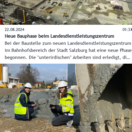
22.08.2024
01:39
Neue Bauphase beim Landesdienstleistungszentrum
Bei der Baustelle zum neuen Landesdienstleistungszentrum
im Bahnhofsbereich der Stadt Salzburg hat eine neue Phase
begonnen. Die "unterirdischen" Arbeiten sind erledigt, die
Bodenplatte wird nun betoniert, und die neue, moderne
Landesverwaltung kann in die Höhe wachsen. Das neue
Landesdienstleistungszentrum soll im Herbst 2026 fertig
sein, ein großes und einladendes Bürgerservice sowie rund
1.300 Arbeitsplätze für die Mitarbeiterinnen und
Mitarbeiter der Landesverwaltung entstehen.