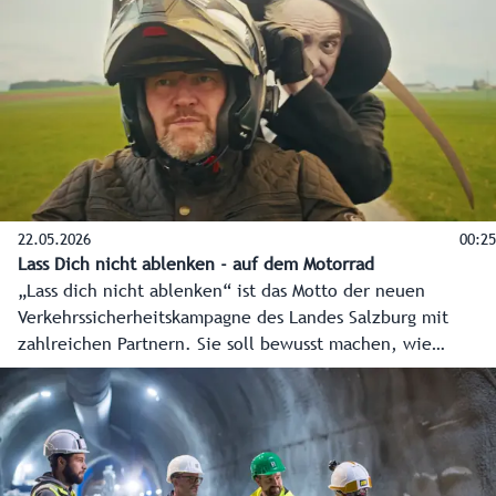
Peter Hanke gemeinsam mit ÖBB und ASFINAG in einer
Pressekonferenz präsentiert.
22.05.2026
00:25
Lass Dich nicht ablenken - auf dem Motorrad
„Lass dich nicht ablenken“ ist das Motto der neuen
Verkehrssicherheitskampagne des Landes Salzburg mit
zahlreichen Partnern. Sie soll bewusst machen, wie
gefährlich Ablenkung, eine der häufigsten Unfallursachen,
im Straßenverkehr ist.