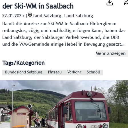
der Ski-WM in Saalbach
22.01.2025
|
Land Salzburg, Land Salzburg
Damit die Anreise zur Ski-WM in Saalbach-Hinterglemm
reibungslos, zügig und nachhaltig erfolgen kann, haben das
Land Salzburg, der Salzburger Verkehrsverbund, die ÖBB
und die WM-Gemeinde einige Hebel in Bewegung gesetzt.
Die Eintrittskarte gilt als Öffiticket und es wurden 4.000
Mehr anzeigen
Sitzplätze in Bus und Bahn zusätzlich pro Tag geschaffen.
Tags/Kategorien
Bundesland Salzburg
Pinzgau
Verkehr
Schnöll