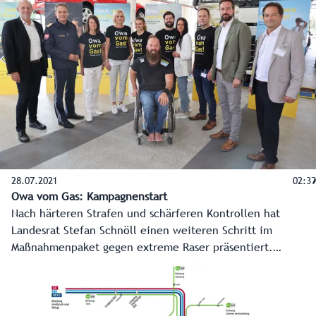
28.07.2021
02:39
Owa vom Gas: Kampagnenstart
Nach härteren Strafen und schärferen Kontrollen hat
Landesrat Stefan Schnöll einen weiteren Schritt im
Maßnahmenpaket gegen extreme Raser präsentiert.
Testimonials - unter anderem Olympiasieger Thomas
Geierspichler und eine Verkehrssicherheitskampagne
werden unter dem Motto „Salzburg, owa vom Gas!“ in den
kommenden Monaten die Folgen des Rasens thematisieren.