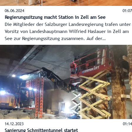
06.06.2024
01:07
Regierungssitzung macht Station in Zell am See
Die Mitglieder der Salzburger Landesregierung trafen unter
Vorsitz von Landeshauptmann Wilfried Haslauer in Zell am
See zur Regierungssitzung zusammen. Auf der
Tagesordnung standen mit dem Wiederaufbau der
Pinzgaubahn, der Ski-WM 2025 in Saalbach-Hinterglemm
und der aktuellen Wolfproblematik Themen mit großer
Bedeutung für die Region.
14.12.2023
01:14
Sanierung Schmittentunnel startet