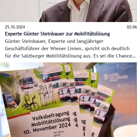
25.10.2024
02:06
Experte Günter Steinbauer zur Mobilitätslösung
Günter Steinbauer, Experte und langjähriger
Geschäftsführer der Wiener Linien, spricht sich deutlich
für die Salzburger Mobilitätslösung aus. Es sei die Chance,
den Menschen Lebensraum zurückzugeben. Die vor allem
in der Stadt Salzburg herrschende Angst vor Bauschäden
bei der unterirdischen Verlängerung der Lokalbahn ist laut
Steinbauer unbegründet.