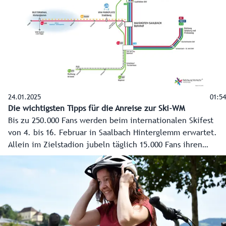
„Wir wollen das Bewusstsein der Salzburgerinnen und
Salzburger schärfen, denn eines sage ich ganz deutlich: Für
extreme Raser habe ich überhaupt kein Verständnis“,
betont Verkehrslandesrat Stefan Schnöll.
24.01.2025
01:54
Die wichtigsten Tipps für die Anreise zur Ski-WM
Bis zu 250.000 Fans werden beim internationalen Skifest
von 4. bis 16. Februar in Saalbach Hinterglemm erwartet.
Allein im Zielstadion jubeln täglich 15.000 Fans ihren
Skistars zu. Die Anreise zu den Rennen und Veranstaltungen
wird also eine Herausforderung, aber jeder hat es selbst in
der Hand und die Veranstalter haben vorgesorgt. Am
stressfreiesten ist die Anreise eindeutig mit den Öffis oder
auf Ski.