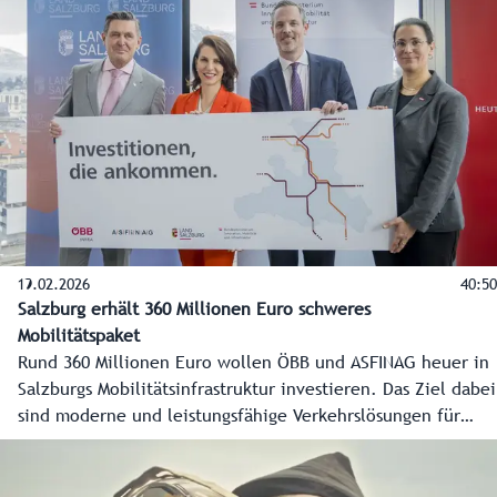
"Intelligente" Sensoren, Flexible Tempolimits und Ampeln
bei Autobahnauffahrten. Ziel ist es Staus zu reduzieren
und vor allem die Anrainergemeinden zu entlasten.
19.02.2026
40:50
Salzburg erhält 360 Millionen Euro schweres
Mobilitätspaket
Rund 360 Millionen Euro wollen ÖBB und ASFINAG heuer in
Salzburgs Mobilitätsinfrastruktur investieren. Das Ziel dabei
sind moderne und leistungsfähige Verkehrslösungen für
Bus, Bahn und Straße. Die Details des 360 Millionen Euro
schweren Mobilitätspakets für Salzburg haben
Landeshauptfrau Karoline Edtstadler und Verkehrsminister