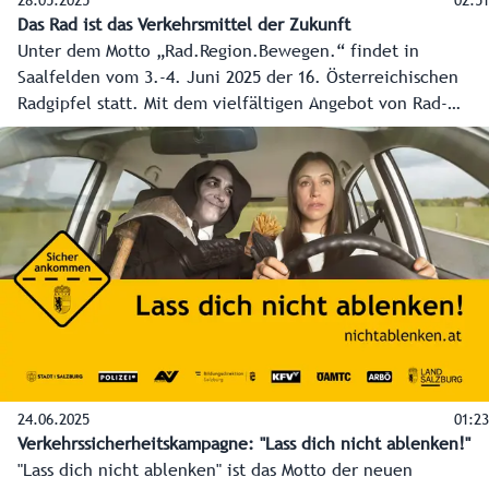
28.05.2025
02:51
Das Rad ist das Verkehrsmittel der Zukunft
Unter dem Motto „Rad.Region.Bewegen.“ findet in
Saalfelden vom 3.-4. Juni 2025 der 16. Österreichischen
Radgipfel statt. Mit dem vielfältigen Angebot von Rad-
Spitzensport über das Alltagsradfahren bis hin zu Freizeit
und Tourismus sind das Land Salzburg und ganz besonders
Saalfelden/Leogang die perfekten Locations für den
Radgipfel. Dieser und die zahlreichen Maßnahmen und
Investitionen des Landes sollen einen weiteren Boost für
die nachhaltige Mobilität, besonders den Radverkehr
bringen.
24.06.2025
01:23
Verkehrssicherheitskampagne: "Lass dich nicht ablenken!"
"Lass dich nicht ablenken" ist das Motto der neuen