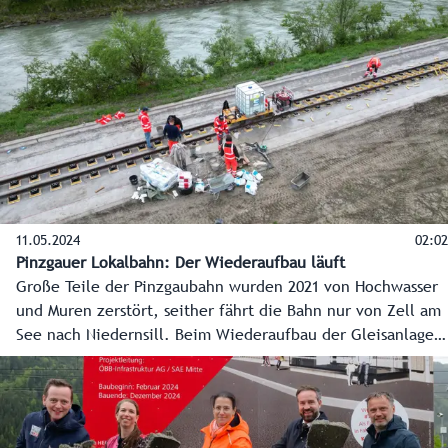
11.05.2024
02:02
Pinzgauer Lokalbahn: Der Wiederaufbau läuft
Große Teile der Pinzgaubahn wurden 2021 von Hochwasser
und Muren zerstört, seither fährt die Bahn nur von Zell am
See nach Niedernsill. Beim Wiederaufbau der Gleisanlagen
steht ein erster Meilenstein kurz bevor. Bereits Mitte Juni
soll die Lebensader des Pinzgaus wieder bis Mittersill
fahren.