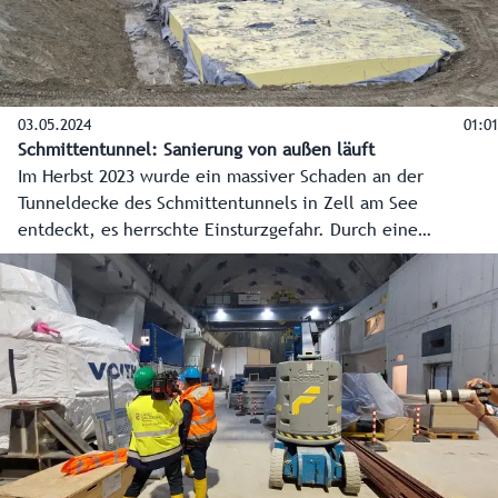
03.05.2024
01:01
Schmittentunnel: Sanierung von außen läuft
Im Herbst 2023 wurde ein massiver Schaden an der
Tunneldecke des Schmittentunnels in Zell am See
entdeckt, es herrschte Einsturzgefahr. Durch eine
Notmaßnahme konnte der Tunnel über den Winter
einspurig geöffnet werden, von 6. Mai bis 29. Juni 2024
wird er nun umfassend saniert, um die Sicherheit wieder
herzustellen. Im Sommer soll die wichtige
Verkehrsverbindung dann wieder zweispurig offen sein.