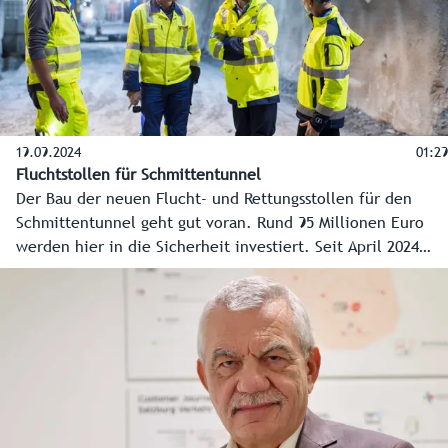
19.09.2024
01:29
Fluchtstollen für Schmittentunnel
Der Bau der neuen Flucht- und Rettungsstollen für den
Schmittentunnel geht gut voran. Rund 95 Millionen Euro
werden hier in die Sicherheit investiert. Seit April 2024
laufen die Arbeiten. Mittlerweile wurden rund 190 Meter
Fels bereits aus dem Berg gesprengt. Bis 2030 soll alles
fertig sein und dann im Ernstfall einen schnelleren Zugang
zu den Fluchtwegen, aber auch raschere Anfahrten für die
Rettungskräfte ermöglichen.