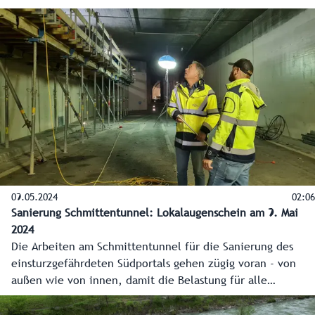
Verkehrsverbund Salzburg, hilft Staus zu vermeiden und
bietet eine entspannte Anreise. In der vergangenen Saison
wurden so 50 Tonnen CO2 eingespart. Auch in anderen
Bereichen wird in den Skigebieten auf Ökologie und
Ressourcenschonung geachtet - Künstliche Intelligenz hilft
dabei.
09.05.2024
02:06
Sanierung Schmittentunnel: Lokalaugenschein am 9. Mai
2024
Die Arbeiten am Schmittentunnel für die Sanierung des
einsturzgefährdeten Südportals gehen zügig voran - von
außen wie von innen, damit die Belastung für alle
Betroffenen so gering wie möglich ausfällt.