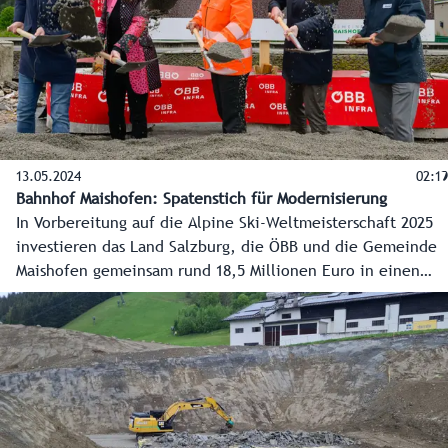
13.05.2024
02:19
Bahnhof Maishofen: Spatenstich für Modernisierung
In Vorbereitung auf die Alpine Ski-Weltmeisterschaft 2025
investieren das Land Salzburg, die ÖBB und die Gemeinde
Maishofen gemeinsam rund 18,5 Millionen Euro in einen
neuen, barrierefreien Bahnhof. Damit sollen die Qualität
im Bahnverkehr im Pinzgau weiter erhöht und Reisen auch
nach der Ski-Weltmeisterschaft komfortabler und einfacher
werden.