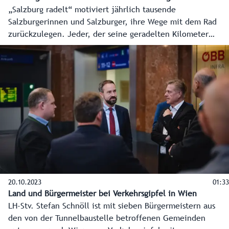
„Salzburg radelt“ motiviert jährlich tausende
Salzburgerinnen und Salzburger, ihre Wege mit dem Rad
zurückzulegen. Jeder, der seine geradelten Kilometer
unter salzburg.radelt.at oder über die dazugehörige App
einträgt, macht automatisch bei zahlreichen
Gewinnspielen mit. Zudem ist es gut für die Gesundheit
und spart CO2 ein.
20.10.2023
01:33
Land und Bürgermeister bei Verkehrsgipfel in Wien
LH-Stv. Stefan Schnöll ist mit sieben Bürgermeistern aus
den von der Tunnelbaustelle betroffenen Gemeinden