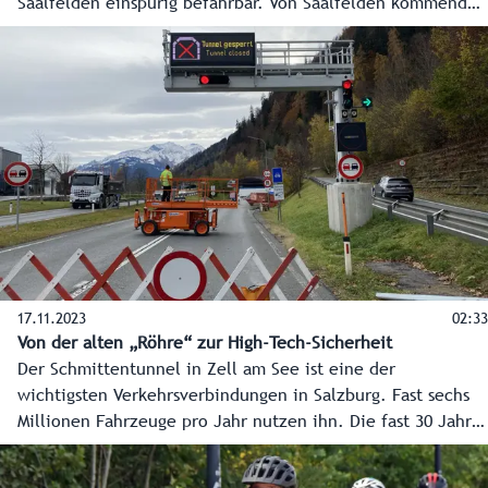
Saalfelden einspurig befahrbar. Von Saalfelden kommend
führen die Umleitungen entweder durch das Stadtgebiet
von Zell am See oder über den Ortsteil Thumersbach. Das
bleibt voraussichtlich bis zum Abschluss der Sanierung des
Südportals so.
17.11.2023
02:33
Von der alten „Röhre“ zur High-Tech-Sicherheit
Der Schmittentunnel in Zell am See ist eine der
wichtigsten Verkehrsverbindungen in Salzburg. Fast sechs
Millionen Fahrzeuge pro Jahr nutzen ihn. Die fast 30 Jahre
alte „Röhre“ bekam ein Sicherheitsupdate und eine
Generalsanierung, und ab 2024 werden Flucht- und