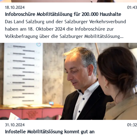
18.10.2024
01:43
Infobroschüre Mobilitätslösung für 200.000 Haushalte
Das Land Salzburg und der Salzburger Verkehrsverbund
haben am 18. Oktober 2024 die Infobroschüre zur
Volksbefragung über die Salzburger Mobilitätslösung
vorgestellt. Sie gibt einen Überblick über die geplanten
Projekte, die Risiken, den Stand der Finanzierung und Infos
zur Teilnahme an der Volksbefragung. Diese wird als
amtliche Mitteilung an alle rund 200.000 Haushalte im
Flachgau und Tennengau sowie der Stadt Salzburg
zugestellt.
31.10.2024
01:32
Infostelle Mobilitätslösung kommt gut an