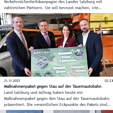
Verkehrssicherheitskampagne des Landes Salzburg mit
zahlreichen Partnern. Sie soll bewusst machen, wie
gefährlich Ablenkung, eine der häufigsten Unfallursachen,
im Straßenverkehr ist. Mit einem Augenzwinkern
sensibilisieren bei der Kampagne Plakate, Videoclips und
mehr für die Gefahren von Handy, Essen und Co. am
Steuer.
21.11.2025
02:29
Maßnahmenpaket gegen Stau auf der Tauernautobahn
Land Salzburg und Asfinag haben heute ein
Maßnahmenpaket gegen den Stau auf der Tauernautobahn
präsentiert. Die wesentlichen Eckpunkte des Pakets sind
Künstliche Intelligenz für besseren Verkehrsfluss,