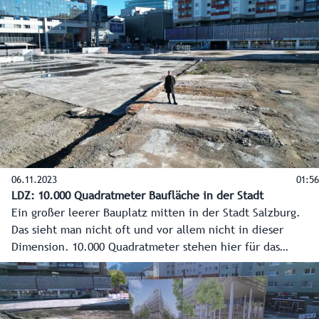
die Eckpunkte zum Projekt mit dem Stand 8.11.2023.
06.11.2023
01:56
LDZ: 10.000 Quadratmeter Baufläche in der Stadt
Ein großer leerer Bauplatz mitten in der Stadt Salzburg.
Das sieht man nicht oft und vor allem nicht in dieser
Dimension. 10.000 Quadratmeter stehen hier für das
modernste Verwaltungsgebäude Österreichs – das neue
Landesdienstleistungszentrum - zur Verfügung. Doch bevor
das Gebäude wachsen kann, geht es in die Tiefe. Rund 250
Pfähle, die 40 Meter in den Boden gebohrt werden,