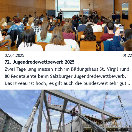
Landesregierung sein. Über die Ergebnisse wird am
Donnerstag, 30. Jänner 2025, im Rahmen einer
Pressekonferenz informiert.
02.04.2025
01:22
72. Jugendredewettbewerb 2025
Zwei Tage lang messen sich im Bildungshaus St. Virgil rund
80 Redetalente beim Salzburger Jugendredewettbewerb.
Das Niveau ist hoch, es gilt auch die bundesweit sehr guten
Ergebnisse aus den letzten Jahren zu verteidigen.