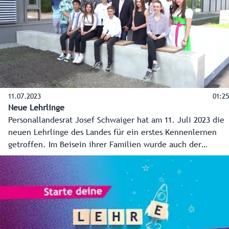
11.07.2023
01:25
Neue Lehrlinge
Personallandesrat Josef Schwaiger hat am 11. Juli 2023 die
neuen Lehrlinge des Landes für ein erstes Kennenlernen
getroffen. Im Beisein ihrer Familien wurde auch der
Lehrvertrag unterzeichnet. Insgesamt sind es 21
Neuaufnahmen, die im Herbst ihre Lehre beginnen als:
Verwaltungsassistentinnen und -assistenten (13), Finanz- /
Rechnungswesenassistentinnen und -assistenten (2),
Geoinformationstechniker (2), Vermessungstechniker (1),
Applikationsentwickler - Coding (1), Labortechniker -