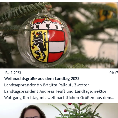
den landwirtschaftlichen Fachschulen vertreten.
13.12.2023
01:47
Weihnachtsgrüße aus dem Landtag 2023
Landtagspräsidentin Brigitta Pallauf, Zweiter
Landtagspräsident Andreas Teufl und Landtagsdirektor
Wolfgang Kirchtag mit weihnachtlichen Grüßen aus dem
Salzburger Landtag. Dort im Chiemseehof schmückt
erstmals ein besonderer Christbaum mit 121 Kugeln den
Landtag - mit den 119 Gemeindewappen sowie dem