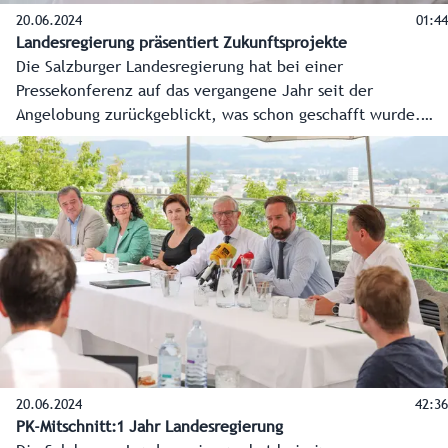
20.06.2024
01:44
Landesregierung präsentiert Zukunftsprojekte
Die Salzburger Landesregierung hat bei einer
Pressekonferenz auf das vergangene Jahr seit der
Angelobung zurückgeblickt, was schon geschafft wurde.
Aber der Blick ging noch viel mehr nach vorne, welche
Vorhaben und Schlüsselprojekte für das gesamte
Bundesland anstehen. Hier die O-Töne der
Regierungsspitzen Landeshauptmann Wilfried Haslauer und
Landeshauptmann-Stellvertreterin Marlene Svazek.
20.06.2024
42:36
PK-Mitschnitt:1 Jahr Landesregierung