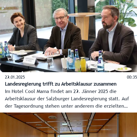
waren es nämlich, die sich in diesem Schuljahr über die
Aktion von Raiffeisen, Land Salzburg und Bildungsdirektion
bewusst gegen Plastikflaschen entschieden haben und der
wertvollen Ressource Wasser an ihrer Schule mehr
Beachtung schenken.
29.01.2025
00:35
Landesregierung trifft zu Arbeitsklausur zusammen
Im Hotel Cool Mama findet am 29. Jänner 2025 die
Arbeitsklausur der Salzburger Landesregierung statt. Auf
der Tagesordnung stehen unter anderem die erzielten
Ergebnisse seit der letzten Klausur und die Vorhaben in
den einzelnen Zuständigkeitsbereichen für das Jahr 2025.
Ein zentraler Punkt der Arbeitsklausur wird auch die
Diskussion über eine neue Ressortverteilung innerhalb der