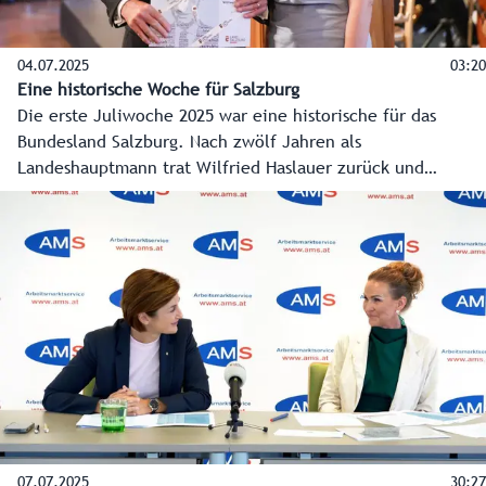
04.07.2025
03:20
Eine historische Woche für Salzburg
Die erste Juliwoche 2025 war eine historische für das
Bundesland Salzburg. Nach zwölf Jahren als
Landeshauptmann trat Wilfried Haslauer zurück und
Karoline Edtstadler folgte im nach ihrer Wahl durch den
Salzburger Landtag nach. Die wichtigsten Stationen dieser
Woche - vom Hearing der Landeshauptfrau bis zum
Ehrungsfestakt für den Landeshauptmann a. D. - gibt es im
Video auf Salzburg ON.
07.07.2025
30:27