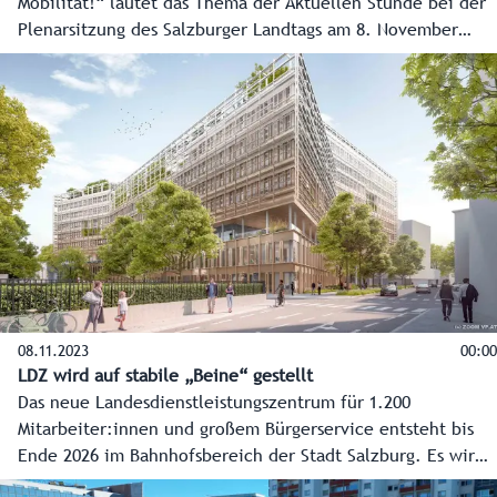
Mobilität!“ lautet das Thema der Aktuellen Stunde bei der
Plenarsitzung des Salzburger Landtags am 8. November
2023 im Chiemseehof, eingebracht von der SPÖ.
08.11.2023
00:00
LDZ wird auf stabile „Beine“ gestellt
Das neue Landesdienstleistungszentrum für 1.200
Mitarbeiter:innen und großem Bürgerservice entsteht bis
Ende 2026 im Bahnhofsbereich der Stadt Salzburg. Es wird
das modernste Verwaltungsgebäude Österreichs. Im Video