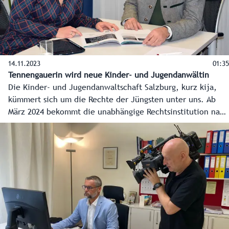
14.11.2023
01:35
Tennengauerin wird neue Kinder- und Jugendanwältin
Die Kinder- und Jugendanwaltschaft Salzburg, kurz kija,
kümmert sich um die Rechte der Jüngsten unter uns. Ab
März 2024 bekommt die unabhängige Rechtsinstitution nach
fast 20 Jahren eine neue Leiterin. Die 40-jährige
Magistrats-Juristin Johanna Fellinger übernimmt das Amt
als Kinder- und Jugendanwältin von Juristin und Mediatorin
Andrea Holz-Dahrenstaedt. Soziallandesrat Christian Pewny
traf die neue Kinder- und Jugendanwältin Johanna
Fellinger zu einem ersten Austausch.