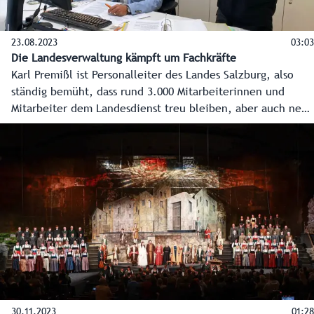
23.08.2023
03:03
Die Landesverwaltung kämpft um Fachkräfte
Karl Premißl ist Personalleiter des Landes Salzburg, also
ständig bemüht, dass rund 3.000 Mitarbeiterinnen und
Mitarbeiter dem Landesdienst treu bleiben, aber auch neue
und gute Köpfe dazukommen. Die Konkurrenz ist stark,
doch der Landesdienst bietet ein "stimmiges Gesamtpaket"
auch für Leute aus der Privatwirtschaft. Davon ist Premißl
überzeugt.
30.11.2023
01:28