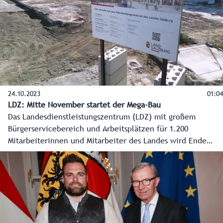
werden die Basis sein – ein Hauch von Venedig, doch viel
moderner.
24.10.2023
01:04
LDZ: Mitte November startet der Mega-Bau
Das Landesdienstleistungszentrum (LDZ) mit großem
Bürgerservicebereich und Arbeitsplätzen für 1.200
Mitarbeiterinnen und Mitarbeiter des Landes wird Ende
2026 fertig sein. Im Bahnhofsbereich sind die
Abrissarbeiten der alten Gebäude nun erledigt, es kann
Neues entstehen. Baustart ist Mitte November.