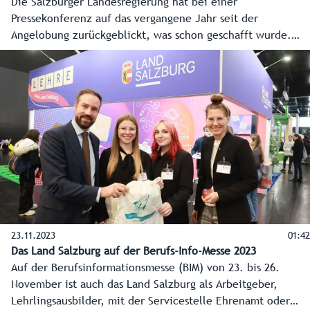
Die Salzburger Landesregierung hat bei einer
Pressekonferenz auf das vergangene Jahr seit der
Angelobung zurückgeblickt, was schon geschafft wurde.
Aber der Blick ging noch viel mehr nach vorne, welche
Vorhaben und Schlüsselprojekte für das gesamte
Bundesland anstehen. Hier die O-Töne der
Regierungsspitzen Landeshauptmann Wilfried Haslauer und
Landeshauptmann-Stellvertreterin Marlene Svazek.
23.11.2023
01:42
Das Land Salzburg auf der Berufs-Info-Messe 2023
Auf der Berufsinformationsmesse (BIM) von 23. bis 26.
November ist auch das Land Salzburg als Arbeitgeber,
Lehrlingsausbilder, mit der Servicestelle Ehrenamt oder