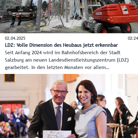
02.04.2025
02:24
LDZ: Volle Dimension des Neubaus jetzt erkennbar
Seit Anfang 2024 wird im Bahnhofsbereich der Stadt
Salzburg am neuen Landesdienstleistungszentrum (LDZ)
gearbeitet. In den letzten Monaten vor allem
„unterirdisch“. Mittlerweile ist auch an der Oberfläche
schon sehr viel passiert. Bis ins zweite Obergeschoss sind
die derzeit rund 120 Bauarbeiter vorgedrungen. Auch die
ganze Dimension des Grundrisses ist nun erkennbar. Ebenso
der neue offene Eingangsbereich in das Gebäude.