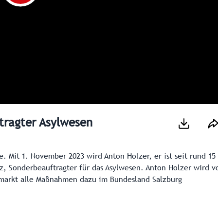
tragter Asylwesen
e. Mit 1. November 2023 wird Anton Holzer, er ist seit rund 15
, Sonderbeauftragter für das Asylwesen. Anton Holzer wird v
tsmarkt alle Maßnahmen dazu im Bundesland Salzburg