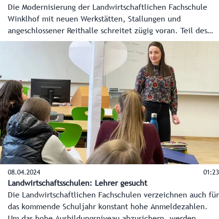
Die Modernisierung der Landwirtschaftlichen Fachschule
Winklhof mit neuen Werkstätten, Stallungen und
angeschlossener Reithalle schreitet zügig voran. Teil des
Gesamtprojekts ist auch die Ausstattung aller Dächer mit
einer Photovoltaik-Anlage. Mit rund 2.300 Quadratmetern
wird sie die größte ihrer Art auf einem Salzburger
Landesgebäude sein.
08.04.2024
01:23
Landwirtschaftsschulen: Lehrer gesucht
Die Landwirtschaftlichen Fachschulen verzeichnen auch für
das kommende Schuljahr konstant hohe Anmeldezahlen.
Um das hohe Ausbildungsniveau abzusichern, werden