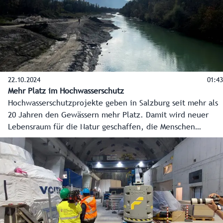
22.10.2024
01:43
Mehr Platz im Hochwasserschutz
Hochwasserschutzprojekte geben in Salzburg seit mehr als
20 Jahren den Gewässern mehr Platz. Damit wird neuer
Lebensraum für die Natur geschaffen, die Menschen
werden geschützt, und neue Naherholungsräume werden
geschaffen. Seit dem Jahr 2000 wurden 42 Projekte in allen
Bezirken fertiggestellt. Rund ein Drittel der Investitionen
flossen in ökologische Maßnahmen.