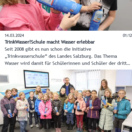
14.03.2024
01:12
TrinkWasser!Schule macht Wasser erlebbar
Seit 2008 gibt es nun schon die Initiative
„Trinkwasserschule“ des Landes Salzburg. Das Thema
Wasser wird damit für Schülerinnen und Schüler der dritten
Klasse Volksschule in all seinen Facetten erlebbar gemacht.
Rund 30.000 Drittklässler wurden so schon durch die
„Trinkwasserschule“ zu Experten für das kostbare
Lebenselixier.