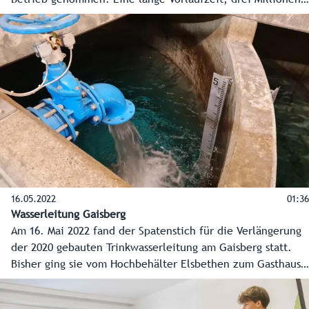
Euro Investitionssumme und aufwendige Bauarbeiten waren
nötig, dass Bewohner, Gastronomie und tausende Gäste
und Wanderer nun immer das kühle Nass auf dem
Salzburger Hausberg zur Verfügung haben.
16.05.2022
01:36
Wasserleitung Gaisberg
Am 16. Mai 2022 fand der Spatenstich für die Verlängerung
der 2020 gebauten Trinkwasserleitung am Gaisberg statt.
Bisher ging sie vom Hochbehälter Elsbethen zum Gasthaus
Mitteregg – in Zukunft bis zur Spitze des Salzburger
Hausbergs.