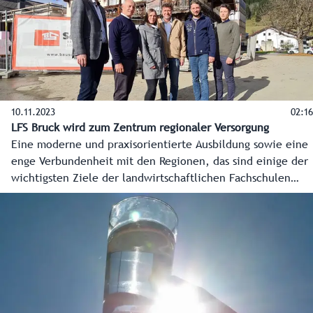
ihren Anfang nimmt. Die weltweite Aktion „16 Tage gegen
Gewalt“ startet am 25. November und läuft bis 10.
Dezember.
10.11.2023
02:16
LFS Bruck wird zum Zentrum regionaler Versorgung
Eine moderne und praxisorientierte Ausbildung sowie eine
enge Verbundenheit mit den Regionen, das sind einige der
wichtigsten Ziele der landwirtschaftlichen Fachschulen
(LFS) im Bundesland. In Bruck an der Großglocknerstraße
wird das dieser Tage besonders gut sichtbar. Der Neubau
der Lehr- und Schaumetzgerei sowie die Erneuerung des
alten Bauernhauses nehmen Form an und lassen bereits die
zukünftigen Möglichkeiten für Schule, lokale Wirtschaft
und die Region erahnen.