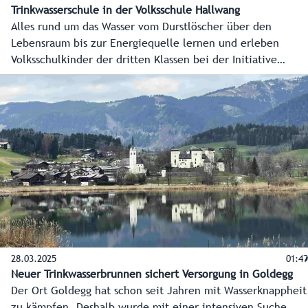
Trinkwasserschule in der Volksschule Hallwang
Alles rund um das Wasser vom Durstlöscher über den
Lebensraum bis zur Energiequelle lernen und erleben
Volksschulkinder der dritten Klassen bei der Initiative
TrinkWasserSchule! Exakt 2.546 Schülerinnen und Schüler,
so viele wie noch nie, haben heuer mitgemacht. Der
diesjährige Hauptpreis der Aktion, ein neuer Laptop, geht
an die 3b der Volksschule Hallwang.
28.03.2025
01:49
Neuer Trinkwasserbrunnen sichert Versorgung in Goldegg
Der Ort Goldegg hat schon seit Jahren mit Wasserknappheit
zu kämpfen. Deshalb wurde mit einer intensiven Suche