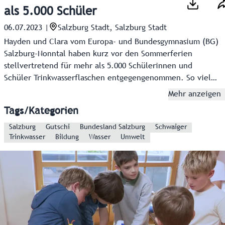
als 5.000 Schüler
06.07.2023
|
Salzburg Stadt, Salzburg Stadt
Hayden und Clara vom Europa- und Bundesgymnasium (BG)
Salzburg-Nonntal haben kurz vor den Sommerferien
stellvertretend für mehr als 5.000 Schülerinnen und
Schüler Trinkwasserflaschen entgegengenommen. So viele
waren es nämlich, die sich in diesem Schuljahr über die
Mehr anzeigen
Aktion von Raiffeisen, Land Salzburg und Bildungsdirektion
Tags/Kategorien
bewusst gegen Plastikflaschen entschieden haben und der
wertvollen Ressource Wasser an ihrer Schule mehr
Salzburg
Gutschi
Bundesland Salzburg
Schwaiger
Trinkwasser
Bildung
Wasser
Umwelt
Beachtung schenken.