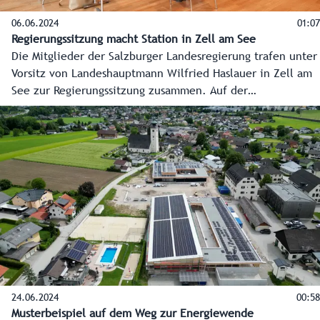
06.06.2024
01:07
Regierungssitzung macht Station in Zell am See
Die Mitglieder der Salzburger Landesregierung trafen unter
Vorsitz von Landeshauptmann Wilfried Haslauer in Zell am
See zur Regierungssitzung zusammen. Auf der
Tagesordnung standen mit dem Wiederaufbau der
Pinzgaubahn, der Ski-WM 2025 in Saalbach-Hinterglemm
und der aktuellen Wolfproblematik Themen mit großer
Bedeutung für die Region.
24.06.2024
00:58
Musterbeispiel auf dem Weg zur Energiewende