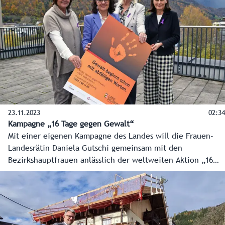
App inklusive Sofortnachrichten für die Bezirke und auch
der Land Salzburg Ticker sowie die Social-Media-Seiten.
Jetzt bewerben und Videojournalist:in für das Land
Salzburg werden! Bewerbung bis 7. Dezember 2023.
23.11.2023
02:34
Kampagne „16 Tage gegen Gewalt“
Mit einer eigenen Kampagne des Landes will die Frauen-
Landesrätin Daniela Gutschi gemeinsam mit den
Bezirkshauptfrauen anlässlich der weltweiten Aktion „16
Tage gegen Gewalt“ Menschen ermutigen, couragiert zu
handeln, wenn sie bereits verbale Übergriffe wahrnehmen.
Jeder soll sich aktiv an der Prävention beteiligen. Anhand
von Sprüchen wie zum Beispiel „Stell dich nicht so an. Du
magst es doch eh...“ soll aufgezeigt werden, wo Gewalt