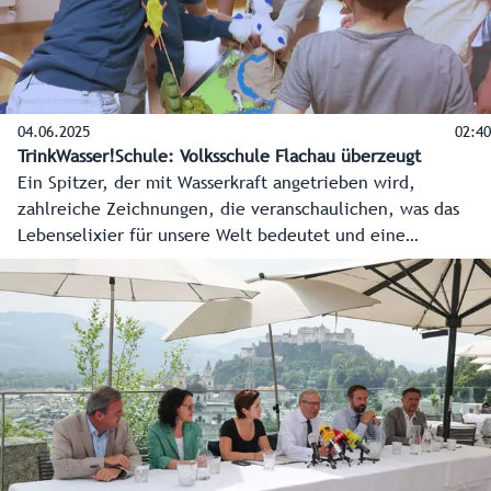
04.06.2025
02:40
TrinkWasser!Schule: Volksschule Flachau überzeugt
Ein Spitzer, der mit Wasserkraft angetrieben wird,
zahlreiche Zeichnungen, die veranschaulichen, was das
Lebenselixier für unsere Welt bedeutet und eine
nachgebastelte Berg- und Flusslandschaft mit Wolken, die
zeigt, wie der Wasserkreislauf funktioniert. Die Volksschule
Flachau hat mit ihren Ideen den Hauptpreis im Rahmen der
TrinkWasser!Schule 2024/25 gewonnen.