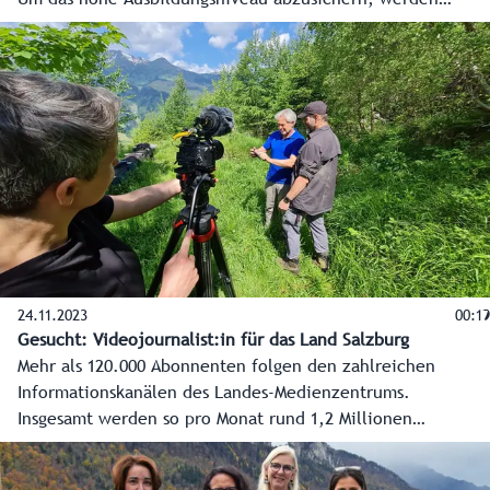
derzeit zehn bis 15 neue Lehrkräfte für die
Landwirtschaftsschulen gesucht.
24.11.2023
00:19
Gesucht: Videojournalist:in für das Land Salzburg
Mehr als 120.000 Abonnenten folgen den zahlreichen
Informationskanälen des Landes-Medienzentrums.
Insgesamt werden so pro Monat rund 1,2 Millionen
Menschen erreicht. Dreh- und Angelpunkt der
Kommunikation sind die Landes-Website, die Land Salzburg