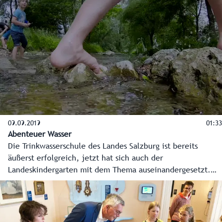
Gemeinde von einer Panne im Versorgungsnetz betroffen
sind.
09.09.2019
01:33
Abenteuer Wasser
Die Trinkwasserschule des Landes Salzburg ist bereits
äußerst erfolgreich, jetzt hat sich auch der
Landeskindergarten mit dem Thema auseinandergesetzt.
Das Projekt "Wasserläufer" will ebenfalls den Wert und die
Vielfalt der wichtigen Ressource den Kindern bewusst und
greifbar machen.