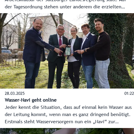
der Tagesordnung stehen unter anderem die erzielten
Ergebnisse seit der letzten Klausur und die Vorhaben in
den einzelnen Zuständigkeitsbereichen für das Jahr 2025.
Ein zentraler Punkt der Arbeitsklausur wird auch die
Diskussion über eine neue Ressortverteilung innerhalb der
Landesregierung sein. Über die Ergebnisse wird am
Donnerstag, 30. Jänner 2025, im Rahmen einer
Pressekonferenz informiert.
28.03.2025
01:22
Wasser-Navi geht online
Jeder kennt die Situation, dass auf einmal kein Wasser aus
der Leitung kommt, wenn man es ganz dringend benötigt.
Erstmals steht Wasserversorgern nun ein „Navi“ zur
Verfügung. Es zeigt konkret, welche Haushalte in einer