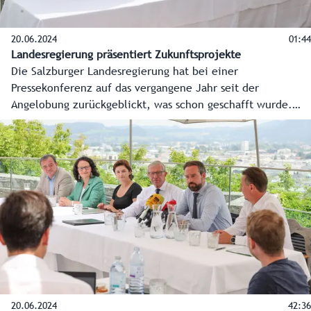
20.06.2024
01:44
Landesregierung präsentiert Zukunftsprojekte
Die Salzburger Landesregierung hat bei einer
Pressekonferenz auf das vergangene Jahr seit der
Angelobung zurückgeblickt, was schon geschafft wurde.
Aber der Blick ging noch viel mehr nach vorne, welche
Vorhaben und Schlüsselprojekte für das gesamte
Bundesland anstehen. Hier die O-Töne der
Regierungsspitzen Landeshauptmann Wilfried Haslauer und
Landeshauptmann-Stellvertreterin Marlene Svazek.
20.06.2024
42:36