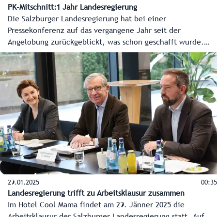
PK-Mitschnitt:1 Jahr Landesregierung
Die Salzburger Landesregierung hat bei einer
Pressekonferenz auf das vergangene Jahr seit der
Angelobung zurückgeblickt, was schon geschafft wurde.
Aber der Blick ging noch viel mehr nach vorne, welche
Vorhaben und Schlüsselprojekte für das gesamte
Bundesland anstehen. Hier die O-Töne der
Regierungsspitzen Landeshauptmann Wilfried Haslauer und
Landeshauptmann-Stellvertreterin Marlene Svazek.
29.01.2025
00:35
Landesregierung trifft zu Arbeitsklausur zusammen
Im Hotel Cool Mama findet am 29. Jänner 2025 die
Arbeitsklausur der Salzburger Landesregierung statt. Auf