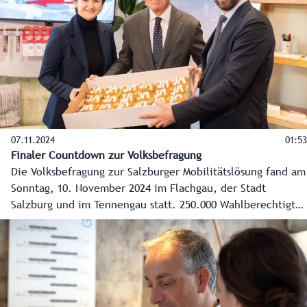
amtliche Mitteilung an alle rund 200.000 Haushalte im
Flachgau und Tennengau sowie der Stadt Salzburg
zugestellt.
07.11.2024
01:53
Finaler Countdown zur Volksbefragung
Die Volksbefragung zur Salzburger Mobilitätslösung fand am
Sonntag, 10. November 2024 im Flachgau, der Stadt
Salzburg und im Tennengau statt. 250.000 Wahlberechtigte
entschieden sich dabei für oder gegen die geplante
Verkehrslösung für den Salzburger Zentralraum. Die
Spitzen der Landesregierung appellierten am Tag der
Abstimmung noch einmal dafür, „Ja“ zu diesem
„alternativlosen“ Jahrhundertprojekt zu sagen.