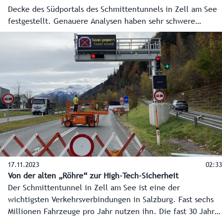
Decke des Südportals des Schmittentunnels in Zell am See
festgestellt. Genauere Analysen haben sehr schwere
Schäden zu Tage gebracht, die auch die Statik des Portals
betreffen. Das Südportal muss jetzt zusätzlich abgestützt
werden, um die Sicherheit der Autofahrer bestmöglich zu
gewährleisten.
17.11.2023
02:33
Von der alten „Röhre“ zur High-Tech-Sicherheit
Der Schmittentunnel in Zell am See ist eine der
wichtigsten Verkehrsverbindungen in Salzburg. Fast sechs
Millionen Fahrzeuge pro Jahr nutzen ihn. Die fast 30 Jahre