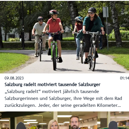
für den Tennengau. Anpassungen der Linienführungen und
mehr Kapazitäten stärken Hallein als Öffi-Knotenpunkt für
den Bezirk.
09.08.2023
01:14
Salzburg radelt motiviert tausende Salzburger
„Salzburg radelt“ motiviert jährlich tausende
Salzburgerinnen und Salzburger, ihre Wege mit dem Rad
zurückzulegen. Jeder, der seine geradelten Kilometer
unter salzburg.radelt.at oder über die dazugehörige App
einträgt, macht automatisch bei zahlreichen
Gewinnspielen mit. Zudem ist es gut für die Gesundheit