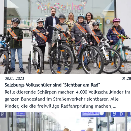
alte „Röhre“ bekam ein Sicherheitsupdate und eine
Generalsanierung, und ab 2024 werden Flucht- und
Rettungsstollen gebaut.
08.05.2023
01:28
Salzburgs Volksschüler sind "Sichtbar am Rad"
Reflektierende Schärpen machen 4.000 Volksschulkinder im
ganzen Bundesland im Straßenverkehr sichtbarer. Alle
Kinder, die die freiwillige Radfahrprüfung machen,
erhalten diese. Anfang Mai 2023 freuten sich die
Schülerinnen und Schüler der Volksschule Rif-Rehhof über
das Geschenk.