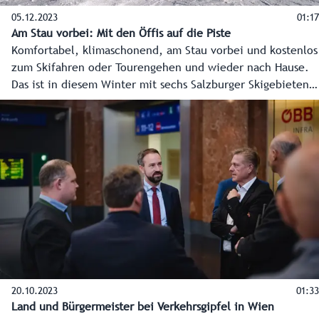
05.12.2023
01:17
Am Stau vorbei: Mit den Öffis auf die Piste
Komfortabel, klimaschonend, am Stau vorbei und kostenlos
zum Skifahren oder Tourengehen und wieder nach Hause.
Das ist in diesem Winter mit sechs Salzburger Skigebieten
möglich. Ohne Mehrkosten kann man zu den Tickets die
An- und Abreise mit allen öffentlichen Verkehrsmitteln im
Bundesland Salzburg buchen.
20.10.2023
01:33
Land und Bürgermeister bei Verkehrsgipfel in Wien