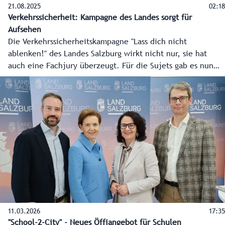
21.08.2025
02:18
Verkehrssicherheit: Kampagne des Landes sorgt für
Aufsehen
Die Verkehrssicherheitskampagne "Lass dich nicht
ablenken!" des Landes Salzburg wirkt nicht nur, sie hat
auch eine Fachjury überzeugt. Für die Sujets gab es nun
die „Progress Out of Home Trophy“ für den Monat August
und man ist damit auch im Rennen um den Jahressieg. Die
Stimmen dazu und wie die Kampagne ankommt.
11.03.2026
17:35
"School-2-City" - Neues Öffiangebot für Schulen