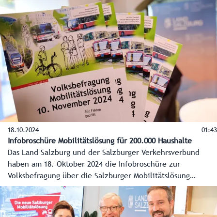
den Menschen Lebensraum zurückzugeben. Die vor allem
in der Stadt Salzburg herrschende Angst vor Bauschäden
bei der unterirdischen Verlängerung der Lokalbahn ist laut
Steinbauer unbegründet.
18.10.2024
01:43
Infobroschüre Mobilitätslösung für 200.000 Haushalte
Das Land Salzburg und der Salzburger Verkehrsverbund
haben am 18. Oktober 2024 die Infobroschüre zur
Volksbefragung über die Salzburger Mobilitätslösung
vorgestellt. Sie gibt einen Überblick über die geplanten
Projekte, die Risiken, den Stand der Finanzierung und Infos
zur Teilnahme an der Volksbefragung. Diese wird als