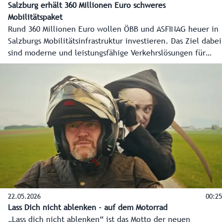
Salzburg erhält 360 Millionen Euro schweres
Mobilitätspaket
Rund 360 Millionen Euro wollen ÖBB und ASFINAG heuer in
Salzburgs Mobilitätsinfrastruktur investieren. Das Ziel dabei
sind moderne und leistungsfähige Verkehrslösungen für
Bus, Bahn und Straße. Die Details des 360 Millionen Euro
schweren Mobilitätspakets für Salzburg haben
Landeshauptfrau Karoline Edtstadler und Verkehrsminister
Peter Hanke gemeinsam mit ÖBB und ASFINAG in einer
Pressekonferenz präsentiert.
22.05.2026
00:25
Lass Dich nicht ablenken - auf dem Motorrad
„Lass dich nicht ablenken“ ist das Motto der neuen