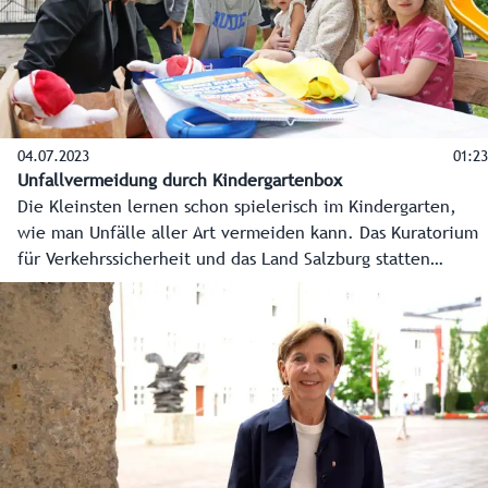
04.07.2023
01:23
Unfallvermeidung durch Kindergartenbox
Die Kleinsten lernen schon spielerisch im Kindergarten,
wie man Unfälle aller Art vermeiden kann. Das Kuratorium
für Verkehrssicherheit und das Land Salzburg statten
Kindergärten mit der eigens entwickelten Kindergartenbox
aus. Das ist eine wertvolle Unterstützung für
Pädagog:innen mit praxisorientierten Lehrmaterialien zur
Unfallvermeidung und einem Schwerpunkt auf
Schulwegsicherheit.