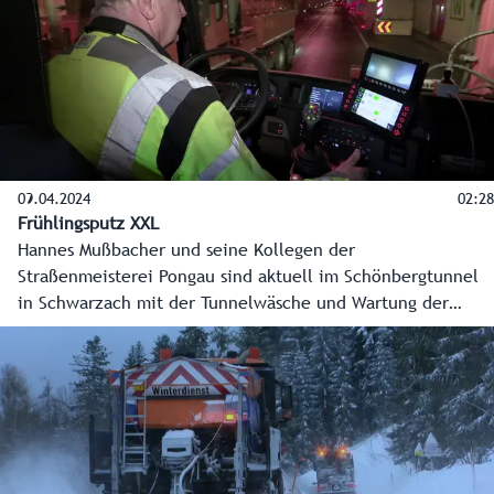
Steuer.
09.04.2024
02:28
Frühlingsputz XXL
Hannes Mußbacher und seine Kollegen der
Straßenmeisterei Pongau sind aktuell im Schönbergtunnel
in Schwarzach mit der Tunnelwäsche und Wartung der
Technik beschäftigt, sozusagen Frühlingsputz XXL. Noch bis
Mittwoch sind schweres Gerät und viel Handarbeit nötig,
um den fast drei Kilometer langen Tunnel und rund 50.000
Quadratmeter zu reinigen und die Technik von der
Notfallnische bis hin zur Brandmeldeanlage zu warten.