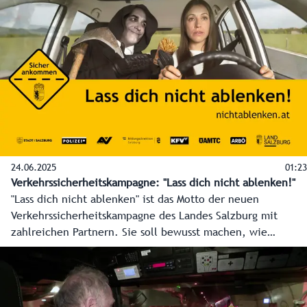
Geierspichler und eine Verkehrssicherheitskampagne
werden unter dem Motto „Salzburg, owa vom Gas!“ in den
kommenden Monaten die Folgen des Rasens thematisieren.
„Wir wollen das Bewusstsein der Salzburgerinnen und
Salzburger schärfen, denn eines sage ich ganz deutlich: Für
extreme Raser habe ich überhaupt kein Verständnis“,
betont Verkehrslandesrat Stefan Schnöll.
24.06.2025
01:23
Verkehrssicherheitskampagne: "Lass dich nicht ablenken!"
"Lass dich nicht ablenken" ist das Motto der neuen
Verkehrssicherheitskampagne des Landes Salzburg mit
zahlreichen Partnern. Sie soll bewusst machen, wie
gefährlich Ablenkung, eine der häufigsten Unfallursachen,
im Straßenverkehr ist. Mit einem Augenzwinkern
sensibilisieren bei der Kampagne Plakate, Videoclips und
mehr für die Gefahren von Handy, Essen und Co. am