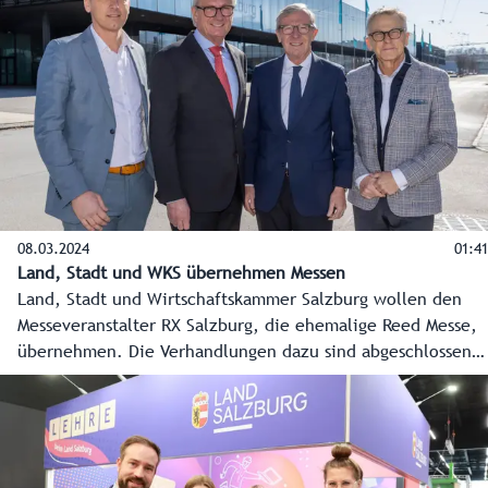
zu sechs Gruppen und rund 72 Kinder.
08.03.2024
01:41
Land, Stadt und WKS übernehmen Messen
Land, Stadt und Wirtschaftskammer Salzburg wollen den
Messeveranstalter RX Salzburg, die ehemalige Reed Messe,
übernehmen. Die Verhandlungen dazu sind abgeschlossen,
und bis Ende März dieses Jahres sollte die Übernahme
abgeschlossen sein. Ein bedeutender Schritt für den
Messestandort Salzburg, der massiv Jobs und
Wertschöpfung für Salzburg generiert. Damit können auch
die Blockbuster im Messegeschäft wie „Alles für den Gast“