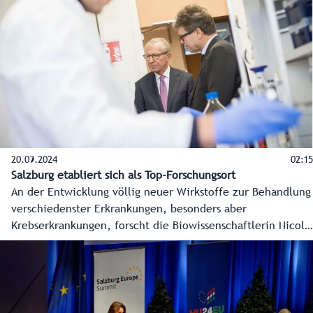
20.09.2024
02:15
Salzburg etabliert sich als Top-Forschungsort
An der Entwicklung völlig neuer Wirkstoffe zur Behandlung
verschiedenster Erkrankungen, besonders aber
Krebserkrankungen, forscht die Biowissenschaftlerin Nicole
Meisner-Kober an einem Ludwig-Boltzmann-Institut in
Salzburg. Das ist ein Vorzeigebeispiel der Kompetenz
Salzburgs in Life Sciences, der Forschung und Entwicklung
in Gesundheit und Medizin. Der neue Masterplan Life
Sciences für Salzburg bringt 15 Millionen Euro von Land