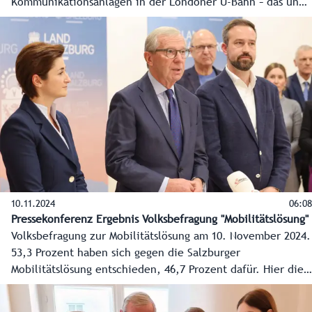
Kommunikationsanlagen in der Londoner U-Bahn – das und
mehr entwickelt und produziert das Salzburger
Unternehmen Commend. Das Vorzeigeunternehmen für den
Innovationsstandort Salzburg und Weltmarktführer in seiner
Branche beliefert auch große Weltkonzerne.
10.11.2024
06:08
Pressekonferenz Ergebnis Volksbefragung "Mobilitätslösung"
Volksbefragung zur Mobilitätslösung am 10. November 2024.
53,3 Prozent haben sich gegen die Salzburger
Mobilitätslösung entschieden, 46,7 Prozent dafür. Hier die
ersten Reaktionen der Spitzen der Landesregierung.