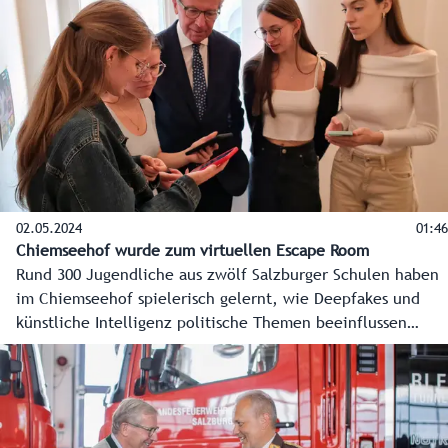
02.05.2024
01:46
Chiemseehof wurde zum virtuellen Escape Room
Rund 300 Jugendliche aus zwölf Salzburger Schulen haben
im Chiemseehof spielerisch gelernt, wie Deepfakes und
künstliche Intelligenz politische Themen beeinflussen
können. Angesichts der EU-Wahl am 9. Juni eine wichtige
Erkenntnis. Genutzt wurde dafür das Augmented-Reality-
Spiel Escape Fake 2.0.