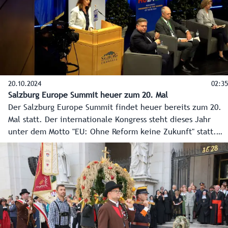
und Bund zur Stärkung dieses Bereichs.
20.10.2024
02:35
Salzburg Europe Summit heuer zum 20. Mal
Der Salzburg Europe Summit findet heuer bereits zum 20.
Mal statt. Der internationale Kongress steht dieses Jahr
unter dem Motto "EU: Ohne Reform keine Zukunft" statt.
Federführend für die Organisation ist das Institut der
Regionen Europas (IRE).