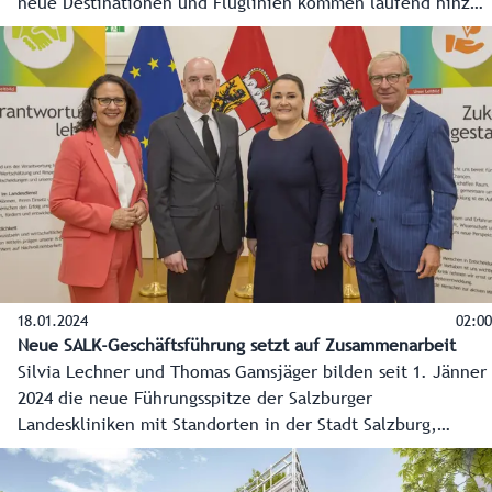
neue Destinationen und Fluglinien kommen laufend hinzu.
Für den Wirtschafts- und Jobmotor Salzburg Airport stehen
auch sehr große Investitionen an. Die gesamte
Terminallandschaft wir ab 2026 erneuert.
18.01.2024
02:00
Neue SALK-Geschäftsführung setzt auf Zusammenarbeit
Silvia Lechner und Thomas Gamsjäger bilden seit 1. Jänner
2024 die neue Führungsspitze der Salzburger
Landeskliniken mit Standorten in der Stadt Salzburg,
Tamsweg, St. Veit im Pongau und Hallein. Landesrätin
Daniela Gutschi, die neuen Geschäftsführer und Christian