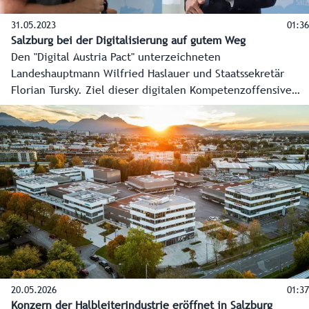
31.05.2023
01:36
Salzburg bei der Digitalisierung auf gutem Weg
Den "Digital Austria Pact" unterzeichneten
Landeshauptmann Wilfried Haslauer und Staatssekretär
Florian Tursky. Ziel dieser digitalen Kompetenzoffensive
von Bund und Land ist es, möglichst alle Menschen in
Österreich in grundlegenden digitalen Fähigkeiten zu
bilden, den Anteil der IT-Fachkräfte zu steigern und
Talente zu fördern.
20.05.2026
01:37
Konzern der Halbleiterindustrie eröffnet in Salzburg