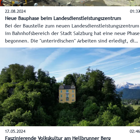
22.08.2024
01:39
Neue Bauphase beim Landesdienstleistungszentrum
Bei der Baustelle zum neuen Landesdienstleistungszentrum
im Bahnhofsbereich der Stadt Salzburg hat eine neue Phase
begonnen. Die "unterirdischen" Arbeiten sind erledigt, die
Bodenplatte wird nun betoniert, und die neue, moderne
Landesverwaltung kann in die Höhe wachsen. Das neue
Landesdienstleistungszentrum soll im Herbst 2026 fertig
sein, ein großes und einladendes Bürgerservice sowie rund
1.300 Arbeitsplätze für die Mitarbeiterinnen und
Mitarbeiter der Landesverwaltung entstehen.
17.05.2024
02:46
Faszinierende Volkskultur am Hellbrunner Berg