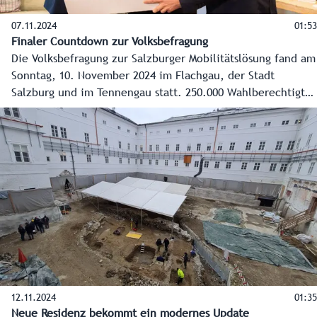
07.11.2024
01:53
Finaler Countdown zur Volksbefragung
Die Volksbefragung zur Salzburger Mobilitätslösung fand am
Sonntag, 10. November 2024 im Flachgau, der Stadt
Salzburg und im Tennengau statt. 250.000 Wahlberechtigte
entschieden sich dabei für oder gegen die geplante
Verkehrslösung für den Salzburger Zentralraum. Die
Spitzen der Landesregierung appellierten am Tag der
Abstimmung noch einmal dafür, „Ja“ zu diesem
„alternativlosen“ Jahrhundertprojekt zu sagen.
12.11.2024
01:35
Neue Residenz bekommt ein modernes Update