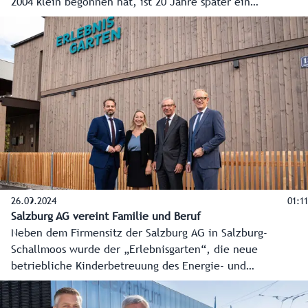
2004 klein begonnen hat, ist 20 Jahre später ein
international renommierter Fachkongress mit Experten aus
Politik, Wirtschaft, Diplomatie und Wissenschaft. Im Video
betonen unter anderem EU- und Verfassungsministerin
Karoline Edtstadler und der EU-Kommissar für Haushalt und
Verwaltung, Johannes Hahn, die Wichtigkeit der
Veranstaltung.
26.09.2024
01:11
Salzburg AG vereint Familie und Beruf
Neben dem Firmensitz der Salzburg AG in Salzburg-
Schallmoos wurde der „Erlebnisgarten“, die neue
betriebliche Kinderbetreuung des Energie- und
Infrastrukturdienstleisters, eröffnet. Auf 820
Quadratmetern in zwei Geschoßen ist Platz genug für bis