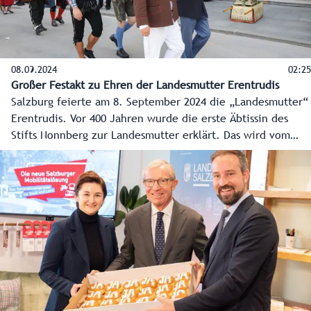
08.09.2024
02:25
Großer Festakt zu Ehren der Landesmutter Erentrudis
Salzburg feierte am 8. September 2024 die „Landesmutter“
Erentrudis. Vor 400 Jahren wurde die erste Äbtissin des
Stifts Nonnberg zur Landesmutter erklärt. Das wird vom
Land Salzburg, der Erzdiözese und vom Stift Nonnberg
zuerst mit einem Festgottesdienst im Salzburger Dom und
dann mit einem großen Fest mit vielen Vereinen im
Nonntal und in der Salzburger Altstadt gefeiert.