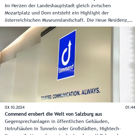
Im Herzen der Landeshauptstadt gleich zwischen
Mozartplatz und Dom entsteht ein Highlight der
österreichischen Museumslandschaft. Die Neue Residenz,
schon bisher Sitz des Salzburg Museum, wird zu einem
einzigartigen Kulturareal erweitert und beherbergt ab 2027
das neugeschaffene „Belvedere Salzburg“. Bei einer
Pressekonferenz wurde am 12. November der Startschuss
für die nächste Phase, den Start der Sanierung, gegeben.
09.10.2024
01:44
Commend erobert die Welt von Salzburg aus
Gegensprechanlagen in öffentlichen Gebäuden,
Notrufsäulen in Tunneln oder Großstädten, Hightech-