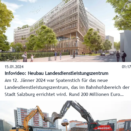
Prucher, Leiter der Gesundheitsabteilung des Landes
Salzburg, präsentierten die Eckpunkte und
Herausforderungen. Im Mittelpunkt steht die landesweite
Zusammenarbeit für die Menschen und bestmögliche
Versorgung.
15.01.2024
01:17
Infovideo: Neubau Landesdienstleistungszentrum
Am 12. Jänner 2024 war Spatenstich für das neue
Landesdienstleistungszentrum, das im Bahnhofsbereich der
Stadt Salzburg errichtet wird. Rund 200 Millionen Euro
werden investiert. Es entstehen ein großes Bürgerservice
und moderne Arbeitsplätze für etwa 1.200 Mitarbeiter des
Landes. Die Bauarbeiten dauern bis Ende 2026.