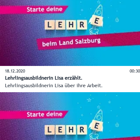
Verwaltungsassistentinnen und -assistenten (13), Finanz- /
Rechnungswesenassistentinnen und -assistenten (2),
Geoinformationstechniker (2), Vermessungstechniker (1),
Applikationsentwickler - Coding (1), Labortechniker -
Chemie (1) und KFZ-Techniker mit Schwerpunkt
Nutzfahrzeuge (1).
18.12.2020
00:30
Lehrlingsausbildnerin Lisa erzählt.
Lehrlingsausbildnerin Lisa über ihre Arbeit.