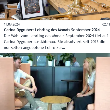
11.09.2024
02:11
Carina Dygruber: Lehrling des Monats September 2024
Die Wahl zum Lehrling des Monats September 2024 fiel auf
Carina Dygruber aus Abtenau. Sie absolviert seit 2023 die
nur selten angebotene Lehre zur
Blechblasinstrumentenbauerin bei Tobias Falkner in
Oberscheffau. Das Landes-Medienzentrum durfte ihr bei
der Ausbildung im alten und seltenen Handwerk über die
Schulter schauen, und Landesrätin Daniela Gutschi
gratulierte zur Auszeichnung. Jedes Monat zeichnen Land
Salzburg und Wirtschaftskammer Salzburg den Lehrling des
Monats aus.