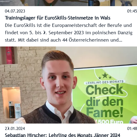
04.07.2023
01:45
Trainingslager für EuroSkills-Steinmetze in Wals
Die EuroSkills ist die Europameisterschaft der Berufe und
findet von 5. bis 9. September 2023 im polnischen Danzig
statt. Mit dabei sind auch 44 Österreicherinnen und
Österreicher. Einer davon ist der Salzburger Steinmetz
Jakob Enzensberger. Für das Training kommt er wieder an
seine Ausbildungsstätte, die Landesberufsschule (LBS) Wals,
zurück.
29.01.2024
01:48
Sebastian Hirscher: Lehrling des Monats Jänner 2024