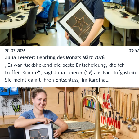
20.03.2026
03:57
Julia Leierer: Lehrling des Monats März 2026
„Es war rückblickend die beste Entscheidung, die ich
treffen konnte“, sagt Julia Leierer (19) aus Bad Hofgastein.
Sie meint damit ihren Entschluss, im Kardinal
Schwarzenberg Klinikum ihre Lehre als
Verwaltungsassistentin abzuschließen. Julia wurde vor
kurzem vom Land Salzburg und der Wirtschaftskammer
Salzburg als „Lehrling des Monats März 2026“
ausgezeichnet.