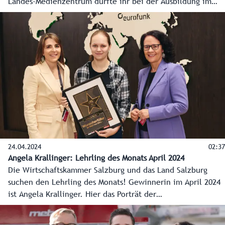
Landes-Medienzentrum durfte ihr bei der Ausbildung im
Vorzeigebetrieb über die Schulter schauen, und
Landesrätin Daniela Gutschi gratulierte zur Auszeichnung,
noch dazu in einem MINT-Beruf. Jedes Monat zeichnen
Land Salzburg und Wirtschaftskammer Salzburg den
Lehrling des Monats aus.
24.04.2024
02:37
Angela Krallinger: Lehrling des Monats April 2024
Die Wirtschaftskammer Salzburg und das Land Salzburg
suchen den Lehrling des Monats! Gewinnerin im April 2024
ist Angela Krallinger. Hier das Porträt der
Wirtschaftskammer Salzburg.