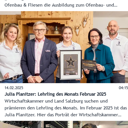
Ofenbau & Fliesen die Ausbildung zum Ofenbau- und
Verlegetechniker. Seit Anfang 2024 küren das Land Salzburg
und die Wirtschaftskammer Salzburg gemeinsam den
„Lehrling des Monats“ und werden dabei von einer Jury
bestehend aus Vertretern der Arbeiterkammer und der
Bildungsdirektion Salzburg unterstützt.
14.02.2025
04:15
Julia Planitzer: Lehrling des Monats Februar 2025
Wirtschaftskammer und Land Salzburg suchen und
prämieren den Lehrling des Monats. Im Februar 2025 ist das
Julia Planitzer. Hier das Porträt der Wirtschaftskammer
Salzburg.