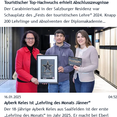
Touristischer Top-Nachwuchs erhielt Abschlusszeugnisse
Der Carabinierisaal in der Salzburger Residenz war
Schauplatz des „Fests der touristischen Lehre“ 2024. Knapp
200 Lehrlinge und Absolventen der Diplomakademie
Tourismus erhielten dabei ihre Abschlusszeugnisse.
Außerdem wurden elf Diplom-Küchenmeister und 50
Absolventen der Befähigungsprüfung für das Gastgewerbe
geehrt.
16.01.2025
04:52
Ayberk Keles ist „Lehrling des Monats Jänner“
Der 18-jährige Ayberk Keles aus Saalfelden ist der erste
„Lehrling des Monats“ im Jahr 2025. Er macht bei Eberl