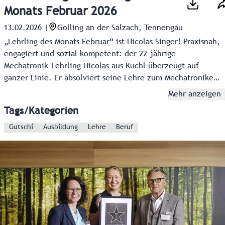
Monats Februar 2026
13.02.2026
|
Golling an der Salzach, Tennengau
„Lehrling des Monats Februar“ ist Nicolas Singer! Praxisnah,
engagiert und sozial kompetent: der 22-jährige
Mechatronik-Lehrling Nicolas aus Kuchl überzeugt auf
ganzer Linie. Er absolviert seine Lehre zum Mechatroniker
mit Schwerpunkt Automatisierungstechnik und zusätzlicher
Mehr anzeigen
Spezialisierung in der SPS-Technik bei der EAX e-
Tags/Kategorien
technology GmbH in Golling.
Gutschi
Ausbildung
Lehre
Beruf