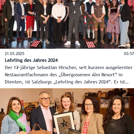
21.03.2025
03:57
Lehrling des Jahres 2024
Der 19-jährige Sebastian Hirscher, seit kurzem ausgelernter
Restaurantfachmann des „Übergossenen Alm Resort“ in
Dienten, ist Salzburgs „Lehrling des Jahres 2024“. Er ist
einer der vielen Fachkräfte der Zukunft, für die das Land
auf dem Weg zum lehrlingsfreundlichsten Bundesland in
den vergangenen zehn Jahren rund 17 Millionen Euro
investiert hat.