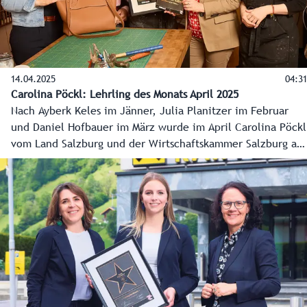
14.04.2025
04:31
Carolina Pöckl: Lehrling des Monats April 2025
Nach Ayberk Keles im Jänner, Julia Planitzer im Februar
und Daniel Hofbauer im März wurde im April Carolina Pöckl
vom Land Salzburg und der Wirtschaftskammer Salzburg als
„Lehrling des Monats“ ausgezeichnet. Die junge
Faistenauerin absolviert derzeit eine Ausbildung zur
Sattlerin in der Stadt Salzburg.