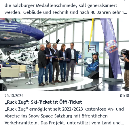
die Salzburger Medaillenschmiede, soll generalsaniert
werden. Gebäude und Technik sind nach 40 Jahren sehr in
Mitleidenschaft gezogen. Zwischen 70 und 80 Millionen
wird die Sanierung kosten. Für die Finanzierung des ULSZ
Rif gibt es eine Partnerschaft zwischen dem Land Salzburg
und dem Wissenschaftsministerium. Ebenfalls gibt es eine
Zusammenarbeit mit dem Sportministerium im
Vizekanzleramt. Die Planungen beginnen in Kürze.
25.10.2024
01:18
„Ruck Zug“: Ski-Ticket ist Öffi-Ticket
„Ruck Zug“ ermöglicht seit 2022/2023 kostenlose An- und
Abreise ins Snow Space Salzburg mit öffentlichen
Verkehrsmitteln. Das Projekt, unterstützt vom Land und