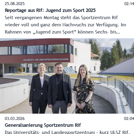
25.08.2025
02:14
Reportage aus Rif: Jugend zum Sport 2025
Seit vergangenen Montag steht das Sportzentrum Rif
wieder voll und ganz dem Nachwuchs zur Verfügung. Im
Rahmen von „Jugend zum Sport“ können Sechs- bis
vierzehnjährige Mädchen und Buben unter fachkundiger
Anleitung durch professionelle Trainerinnen und Trainer
mehr als 30 Sportarten ausprobieren. Rund 2.400
Teilnahmen gab es bereits an den ersten drei Tagen.
03.03.2026
02:04
Generalsanierung Sportzentrum Rif
Das Universitäts- und Landessportzentrum – kurz ULSZ Rif,