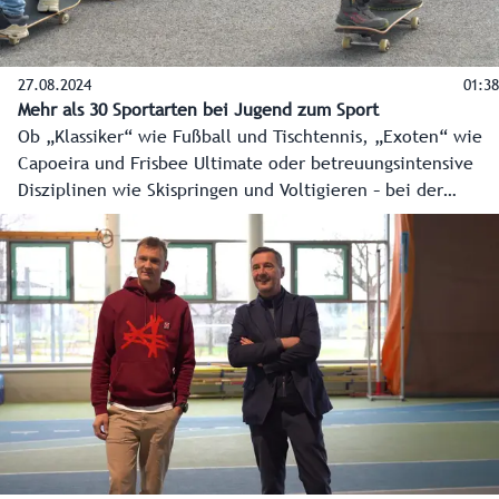
27.08.2024
01:38
Mehr als 30 Sportarten bei Jugend zum Sport
Ob „Klassiker“ wie Fußball und Tischtennis, „Exoten“ wie
Capoeira und Frisbee Ultimate oder betreuungsintensive
Disziplinen wie Skispringen und Voltigieren – bei der
diesjährigen Ausgabe von „Jugend zum Sport“, einer
Initiative des Landes Salzburg, ist im ULSZ Rif für alle
Kinder zwischen sechs und 14 Jahren wieder etwas dabei.
Insgesamt können 30 Sportarten ohne Voranmeldung
ausprobiert werden.