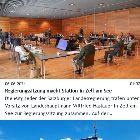
Großereignis.
06.06.2024
01:07
Regierungssitzung macht Station in Zell am See
Die Mitglieder der Salzburger Landesregierung trafen unter
Vorsitz von Landeshauptmann Wilfried Haslauer in Zell am
See zur Regierungssitzung zusammen. Auf der
Tagesordnung standen mit dem Wiederaufbau der
Pinzgaubahn, der Ski-WM 2025 in Saalbach-Hinterglemm
und der aktuellen Wolfproblematik Themen mit großer