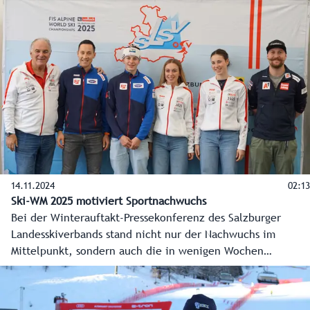
Verkehrsverbund Salzburg, hilft Staus zu vermeiden und
bietet eine entspannte Anreise. In der vergangenen Saison
wurden so 50 Tonnen CO2 eingespart. Auch in anderen
Bereichen wird in den Skigebieten auf Ökologie und
Ressourcenschonung geachtet - Künstliche Intelligenz hilft
dabei.
14.11.2024
02:13
Ski-WM 2025 motiviert Sportnachwuchs
Bei der Winterauftakt-Pressekonferenz des Salzburger
Landesskiverbands stand nicht nur der Nachwuchs im
Mittelpunkt, sondern auch die in wenigen Wochen
stattfindende Alpine Ski-WM in Saalbach-Hinterglemm. Sie
ist ein Motivationsschub auch für die angehenden Skistars
wie zum Beispiel Stefan Rieser (Alpin), Christina Gruber