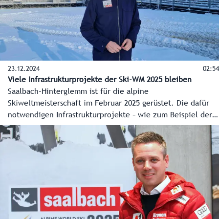
23.12.2024
02:54
Viele Infrastrukturprojekte der Ski-WM 2025 bleiben
Saalbach-Hinterglemm ist für die alpine
Skiweltmeisterschaft im Februar 2025 gerüstet. Die dafür
notwendigen Infrastrukturprojekte – wie zum Beispiel der
Notweg, die Busterminals oder die Fanmeile - sind so gut
wie fertig. Besonders wichtig war den Verantwortlichen,
dass die Region auch nach dem Großereignis etwas davon
hat. Das scheint gelungen zu sein.