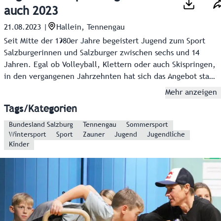
auch 2023
21.08.2023
|
Hallein, Tennengau
Seit Mitte der 1980er Jahre begeistert Jugend zum Sport
Salzburgerinnen und Salzburger zwischen sechs und 14
Jahren. Egal ob Volleyball, Klettern oder auch Skispringen,
in den vergangenen Jahrzehnten hat sich das Angebot stark
vergrößert. Tausende teilnehmende Kinder und
Mehr anzeigen
Jugendliche werden in den nächsten zwei Wochen
Tags/Kategorien
erwartet.
Bundesland Salzburg
Tennengau
Sommersport
Wintersport
Sport
Zauner
Jugend
Jugendliche
Kinder