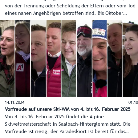
von der Trennung oder Scheidung der Eltern oder vom Tod
eines nahen Angehörigen betroffen sind. Bis Oktober
wurden 2024 rund 315 Kinder in allen sechs Bezirken des
Landes durch den Verein betreut. Landesrat Christian
Pewny hat sich bei einem Lokalaugenschein Ende Oktober
2024 vom professionellen Angebot von Rainbows
überzeugt. Das Land unterstützt den Verein 2024 mit rund
105.000 Euro.
14.11.2024
01:10
Vorfreude auf unsere Ski-WM von 4. bis 16. Februar 2025
Von 4. bis 16. Februar 2025 findet die Alpine
Skiweltmeisterschaft in Saalbach-Hinterglemm statt. Die
Vorfreude ist riesig, der Paradeskiort ist bereit für das