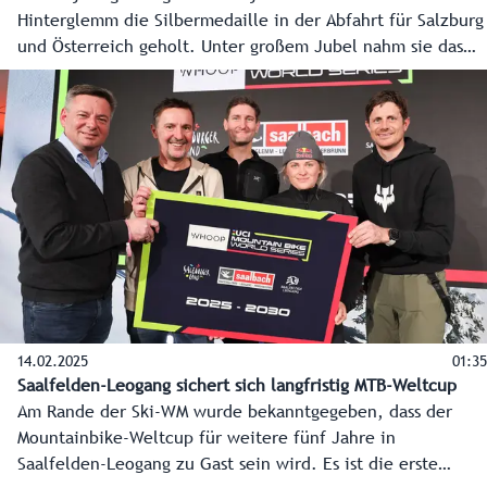
Hinterglemm die Silbermedaille in der Abfahrt für Salzburg
und Österreich geholt. Unter großem Jubel nahm sie das
Edelmetall auf der Medal Plaza neben Gold für Breezy
Johnson (USA) und Bronze für Ester Ledecka (CZE)
entgegen. Danach wurde im Home of Snow weitergefeiert.
14.02.2025
01:35
Saalfelden-Leogang sichert sich langfristig MTB-Weltcup
Am Rande der Ski-WM wurde bekanntgegeben, dass der
Mountainbike-Weltcup für weitere fünf Jahre in
Saalfelden-Leogang zu Gast sein wird. Es ist die erste