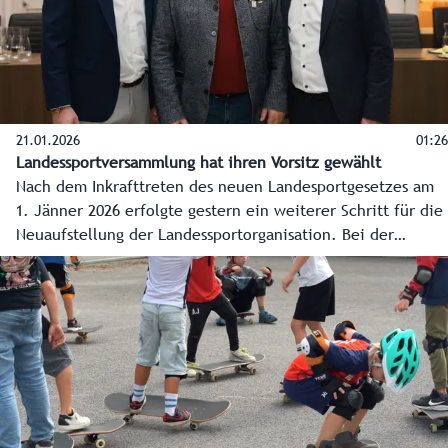
21.01.2026
01:26
Landessportversammlung hat ihren Vorsitz gewählt
Nach dem Inkrafttreten des neuen Landesportgesetzes am
1. Jänner 2026 erfolgte gestern ein weiterer Schritt für die
Neuaufstellung der Landessportorganisation. Bei der
konstituierenden Sitzung der Landessportversammlung fand
die Wahl des Vorsitzes sowie die Wahl der Mitglieder des
Landessportrates statt. Vielen bekannt als Präsident des
Salzburger Landesskiverbands, wurde Bartl Gensbichler
zum Vorsitzenden gewählt.