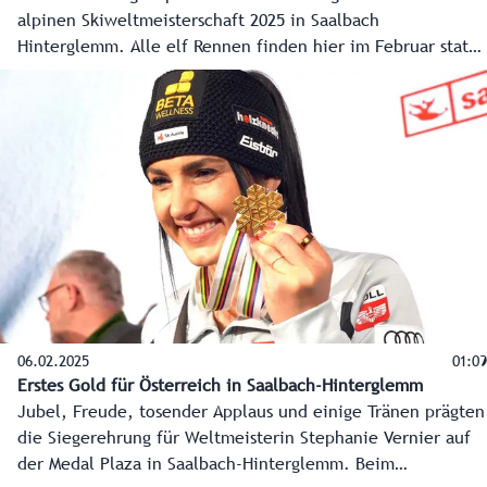
alpinen Skiweltmeisterschaft 2025 in Saalbach
Hinterglemm. Alle elf Rennen finden hier im Februar statt.
Damit der Rennberg auch WM tauglich ist, wurde
ordentlich investiert, nicht nur in die zweite
Zubringerbahn, die 12er Nord, sondern auch in die
Beschneiung.
06.02.2025
01:09
Erstes Gold für Österreich in Saalbach-Hinterglemm
Jubel, Freude, tosender Applaus und einige Tränen prägten
die Siegerehrung für Weltmeisterin Stephanie Vernier auf
der Medal Plaza in Saalbach-Hinterglemm. Beim