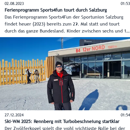
02.08.2023
01:53
Ferienprogramm Sports4fun tourt durch Salzburg
Das Ferienprogramm Sports4Fun der Sportunion Salzburg
findet heuer (2023) bereits zum 29. Mal statt und tourt
durch das ganze Bundesland. Kinder zwischen sechs und 16
Jahren können dabei verschiedenste Sportarten
kennenlernen und sich einfach ausprobieren.
Sportlandesrat Martin Zauner hat sich die Gelegenheit,
beim Tourhalt im Sportzentrum Mitte vorbeizuschauen,
natürlich nicht nehmen lassen.
27.12.2024
01:54
Ski-WM 2025: Rennberg mit Turbobeschneiung startklar
Der Zwölferkogel spielt die wohl wichtigste Rolle bei der