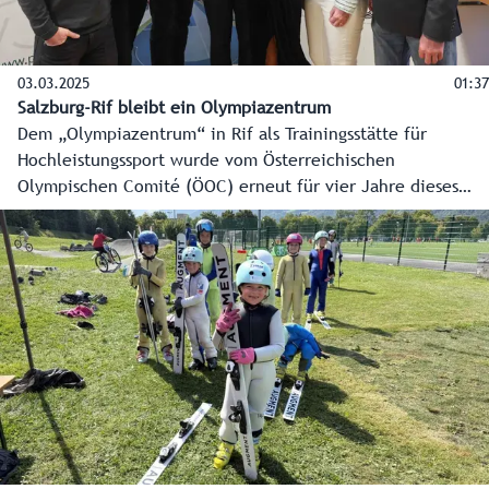
03.03.2025
01:37
Salzburg-Rif bleibt ein Olympiazentrum
Dem „Olympiazentrum“ in Rif als Trainingsstätte für
Hochleistungssport wurde vom Österreichischen
Olympischen Comité (ÖOC) erneut für vier Jahre dieses
Label übergeben. Heute erfolgte im Büro von
Sportlandesrat Martin Zauner die offizielle Übergabe der
Urkunde für den Zeitraum von 2025 bis 2028.