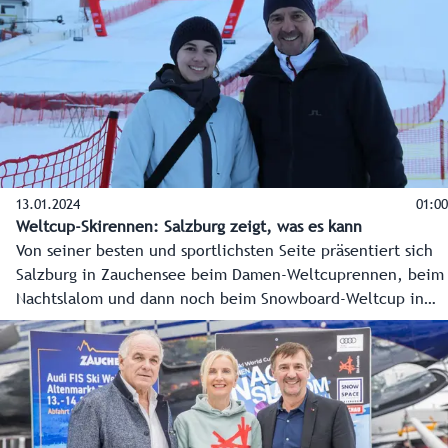
(Alpin), Celina Jost (Biathletin) und Andreas Gfrerer
(Nordisch).
13.01.2024
01:00
Weltcup-Skirennen: Salzburg zeigt, was es kann
Von seiner besten und sportlichsten Seite präsentiert sich
Salzburg in Zauchensee beim Damen-Weltcuprennen, beim
Nachtslalom und dann noch beim Snowboard-Weltcup in
Bad Gastein. Die Organisatoren in den Weltcuporten geben
alles, bereiten das Skifest höchst professionell vor und
zeigen der ganzen Skiwelt, dass sie es können.