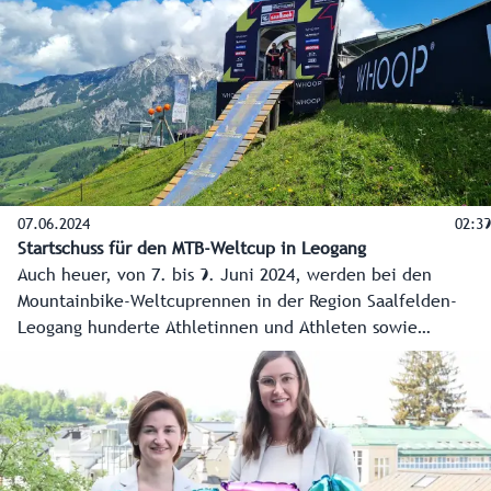
Bedeutung für die Region.
07.06.2024
02:39
Startschuss für den MTB-Weltcup in Leogang
Auch heuer, von 7. bis 9. Juni 2024, werden bei den
Mountainbike-Weltcuprennen in der Region Saalfelden-
Leogang hunderte Athletinnen und Athleten sowie
zehntausende Zuschauer erwartet. Das alles ist nur
möglich, weil die Organisatoren als Pioniere bereits 2010
den Grundstein für diesen Erfolg gelegt haben und
hunderte Freiwillige und Sportbegeisterte Jahr für Jahr -
so wie heuer - an einem Strang ziehen.