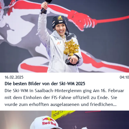
langfristige Vereinbarung dieser Art des Veranstalters
Warner Bros. Discovery (WBD) Sports und einer Region.
16.02.2025
04:10
Die besten Bilder von der Ski-WM 2025
Die Ski-WM in Saalbach-Hinterglemm ging Am 16. Februar
mit dem Einholen der FIS-Fahne offiziell zu Ende. Sie
wurde zum erhofften ausgelassenen und friedlichen
Skifest, einem WM-Märchen 2.0. Die insgesamt rund
175.000 Fans im Zielstadion und entlang der Strecke
werden sich noch lange an die spannenden Entscheidungen