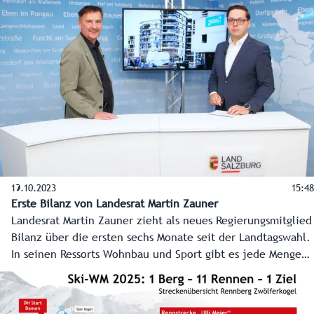
fast 20 Jahren eine neue Leiterin. Die 40-jährige
Magistrats-Juristin Johanna Fellinger übernimmt das Amt
als Kinder- und Jugendanwältin von Juristin und Mediatorin
Andrea Holz-Dahrenstaedt. Soziallandesrat Christian Pewny
traf die neue Kinder- und Jugendanwältin Johanna
Fellinger zu einem ersten Austausch.
19.10.2023
15:48
Erste Bilanz von Landesrat Martin Zauner
Landesrat Martin Zauner zieht als neues Regierungsmitglied
Bilanz über die ersten sechs Monate seit der Landtagswahl.
In seinen Ressorts Wohnbau und Sport gibt es jede Menge
zu tun, genau darauf geht er in diesem Studiogespräch mit
Chefredakteur Franz Wieser ein.