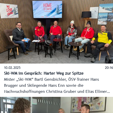
anschließenden Medaillenempfang im Home of Snow ging
es in dieser positiven Tonart weiter.
10.02.2025
20:16
Ski-WM im Gespräch: Harter Weg zur Spitze
Mister „Ski-WM“ Bartl Gensbichler, ÖSV-Trainer Hans
Brugger und Skilegende Hans Enn sowie die
Nachwuchshoffnungen Christina Gruber und Elias Ellmer
haben im „Home of Snow“ in Saalbach-Hinterglemm mit
dem Chefredakteur des Landesmedienzentrums, Franz
Wieser über den harten Weg bis an die Spitze gesprochen.