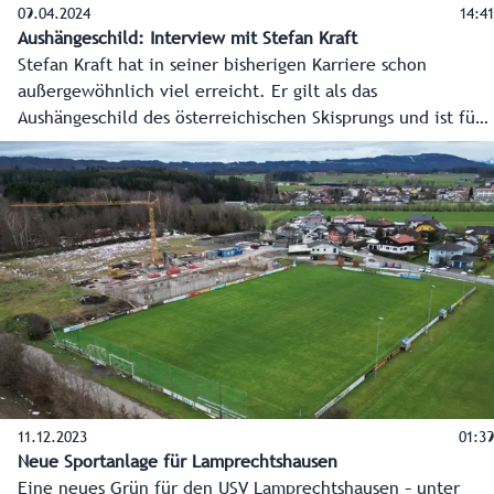
09.04.2024
14:41
Aushängeschild: Interview mit Stefan Kraft
Stefan Kraft hat in seiner bisherigen Karriere schon
außergewöhnlich viel erreicht. Er gilt als das
Aushängeschild des österreichischen Skisprungs und ist für
viele junge Nachwuchstalente bundesweit ein großes
Vorbild. Der 30-jährige Pongauer erhält nun eine ganz
besondere Auszeichnung: Salzburger des Jahres 2024. Das
Landes-Medienzentrum hat ihn zu diesem Anlass zum
Interview getroffen.
11.12.2023
01:39
Neue Sportanlage für Lamprechtshausen
Eine neues Grün für den USV Lamprechtshausen – unter