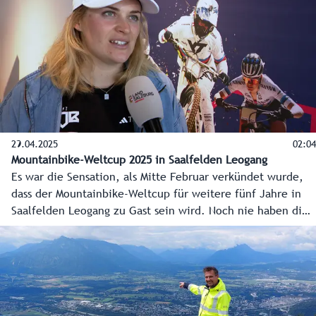
und wundervollen Bilder erinnern.
29.04.2025
02:04
Mountainbike-Weltcup 2025 in Saalfelden Leogang
Es war die Sensation, als Mitte Februar verkündet wurde,
dass der Mountainbike-Weltcup für weitere fünf Jahre in
Saalfelden Leogang zu Gast sein wird. Noch nie haben die
Veranstalter Warner Bros. Discovery (WBD) Sports eine so
langfristige Vereinbarung mit einer Region geschlossen. Das
internationale Sportspektakel im olympischen Cross-
Country, Short Track, Downhill und Enduro gastiert das
nächste Mal bereits im Juni im Pinzgau.