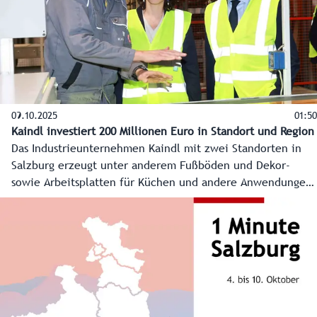
09.10.2025
01:50
Kaindl investiert 200 Millionen Euro in Standort und Region
Das Industrieunternehmen Kaindl mit zwei Standorten in
Salzburg erzeugt unter anderem Fußböden und Dekor-
sowie Arbeitsplatten für Küchen und andere Anwendungen.
Mit der Investition von rund 200 Millionen Euro für ein
Heizkraftwerk am Hauptsitz in Wals-Siezenheim gibt das
Unternehmen ein klares Bekenntnis zum Wirtschafstandort
Salzburg und zur Energieunabhängigkeit der Region ab.
Einfachere und schnellere Behördenverfahren würden
ähnliche Investitionen am Wirtschaftsstandort stärken.