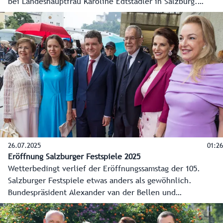
bei Landeshauptfrau Karoline Edtstadler in Salzburg.
Besprochen wurden die Themen Gesundheit, Bildung,
Verkehr, Finanzen und Vereinfachungen in Verfassung- und
Verwaltung.
26.07.2025
01:26
Eröffnung Salzburger Festspiele 2025
Wetterbedingt verlief der Eröffnungssamstag der 105.
Salzburger Festspiele etwas anders als gewöhnlich.
Bundespräsident Alexander van der Bellen und
Landeshauptfrau Karoline Edtstadler empfingen als
Staatsgast den rumänischen Präsidenten Nicușor Dan mit