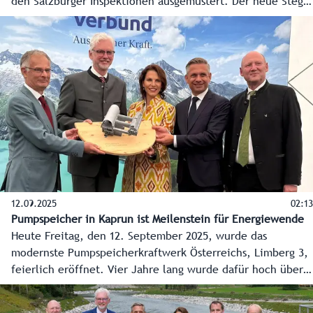
den Salzburger Inspektionen ausgemustert. Der neue Steg
für Fußgänger und Radfahrer über die renaturierte Saalach
in Wals-Siezenheim, der Salzburg und Bayern verbindet,
wurde eingesetzt. Und die neue, riesige grüne Batterie für
das österreichische Stromnetz, das Pumpspeicherkraftwerk
Limberg 3, in Kaprun wurde eröffnet.
12.09.2025
02:13
Pumpspeicher in Kaprun ist Meilenstein für Energiewende
Heute Freitag, den 12. September 2025, wurde das
modernste Pumpspeicherkraftwerk Österreichs, Limberg 3,
feierlich eröffnet. Vier Jahre lang wurde dafür hoch über
Kaprun und tief im Berg rund um die Uhr im Schichtbetrieb
gearbeitet. Das vollständig unterirdische