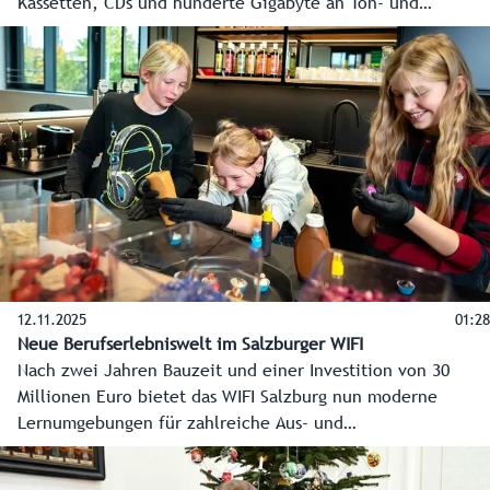
Kassetten, CDs und hunderte Gigabyte an Ton- und
Filmaufnahmen als volkskulturelle Schätze des Landes
archiviert und zugänglich gemacht. Über eine Online-
Datenbank werden alle Lieder für die Allgemeinheit
verfügbar gemacht. Gesucht kann auch nach Ausschnitten
aus Melodien mit Hilfe einer Online-Klaviatur werden.
12.11.2025
01:28
Neue Berufserlebniswelt im Salzburger WIFI
Nach zwei Jahren Bauzeit und einer Investition von 30
Millionen Euro bietet das WIFI Salzburg nun moderne
Lernumgebungen für zahlreiche Aus- und
Weiterbildungsmöglichkeiten. Neues Highlight ist die
Berufserlebniswelt, die Schülerinnen und Schüler ab 2026