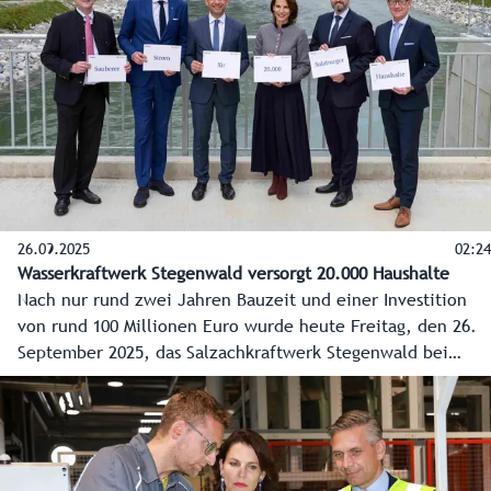
Kavernenkraftwerk ist als Erweiterung der bestehenden
Kraftwerksgruppe Kaprun konzipiert und sorgt als grüne
Batterie für Netzstabilität und Versorgungssicherheit. Ein
Meilenstein für die Energiewende.
26.09.2025
02:24
Wasserkraftwerk Stegenwald versorgt 20.000 Haushalte
Nach nur rund zwei Jahren Bauzeit und einer Investition
von rund 100 Millionen Euro wurde heute Freitag, den 26.
September 2025, das Salzachkraftwerk Stegenwald bei
Werfen im Pongau eröffnet. Es wird künftig erneuerbaren
Strom für zirka 20.000 Haushalte erzeugen.