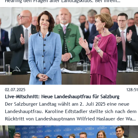
Hearing den Fragen aller Landtagsklubs. Bei ihrem
Eingangsstatement vor den Abgebordneten betonte sie die
Bereiche Sicherheit, Wirtschaftsleistung sowie Tradition
und Moderne als jene, auf die sie einen Fokus legen
möchte.
02.07.2025
128:51
Live-Mitschnitt: Neue Landeshauptfrau für Salzburg
Der Salzburger Landtag wählt am 2. Juli 2025 eine neue
Landeshauptfrau. Karoline Edtstadler stellte sich nach dem
Rücktritt von Landeshauptmann Wilfried Haslauer der Wahl
und wurde als neue Landeshauptfrau angelobt. Hier der
Live-Mitschnitt aus dem Salzburger Landtag mit allen