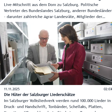
Live-Mitschnitt aus dem Dom zu Salzburg. Politische
Vertreter des Bundeslandes Salzburg, anderer Bundesländer
- darunter zahlreiche Agrar-Landesräte, Mitglieder der
Bundesregierung und zahlreiche weitere Ehrengäste sowie
Vertreter des öffentlichen Lebens und nicht zuletzt
hunderte Salzburgerinnen und Salzburger erwiesen
Landesrat Josef Schwaiger am 04.11.2025 im Salzburger
Dom die letzte Ehre.
11.11.2025
02:09
Die Hüter der Salzburger Liederschätze
Im Salzburger Volksliedwerk werden rund 100.000 Lieder in
Druck- und Handschrift, Tonbänder, Schellaks, Platten,