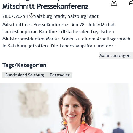
Mitschnitt Pressekonferenz
28.07.2025
|
Salzburg Stadt, Salzburg Stadt
Mitschnitt der Pressekonferenz: Am 28. Juli 2025 hat
Landeshauptfrau Karoline Edtstadler den bayrischen
Ministerpräsidenten Markus Söder zu einem Arbeitsgespräch
in Salzburg getroffen. Die Landeshauptfrau und der
Ministerpräsident informierten danach in einem
Mehr anzeigen
gemeinsamen Pressegespräch über die wichtigsten
Tags/Kategorien
Themen.
Bundesland Salzburg
Edtstadler