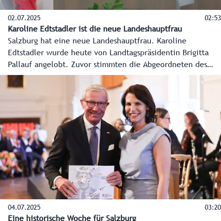
02.07.2025
02:53
Karoline Edtstadler ist die neue Landeshauptfrau
Salzburg hat eine neue Landeshauptfrau. Karoline
Edtstadler wurde heute von Landtagspräsidentin Brigitta
Pallauf angelobt. Zuvor stimmten die Abgeordneten des
Salzburger Landtags mehrheitlich für die neue
Regierungschefin. Landeshauptmann a.D. Wilfried Haslauer
verabschiedete sich heute mit einer emotionalen Rede und
übergab sein Büro an seine Nachfolgerin. Auch die erste
Regierungssitzung stand für die neue Landeshauptfrau
bereits heute auf dem Programm.
04.07.2025
03:20
Eine historische Woche für Salzburg