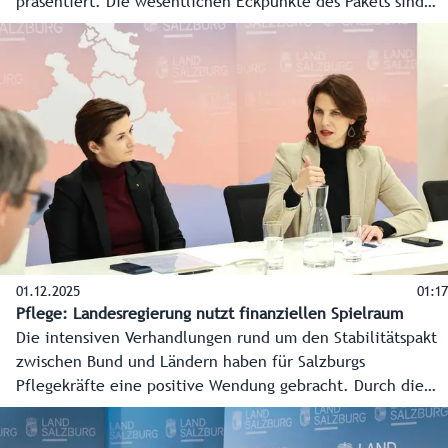
präsentiert. Die wesentlichen Eckpunkte des Pakets sind
Künstliche Intelligenz für besseren Verkehrsfluss,
"Intelligente" Sensoren, Flexible Tempolimits und Ampeln
bei Autobahnauffahrten. Ziel ist es Staus zu reduzieren
und vor allem die Anrainergemeinden zu entlasten.
01.12.2025
01:17
Pflege: Landesregierung nutzt finanziellen Spielraum
Die intensiven Verhandlungen rund um den Stabilitätspakt
zwischen Bund und Ländern haben für Salzburgs
Pflegekräfte eine positive Wendung gebracht. Durch die
Möglichkeit, mehr Schulden aufzunehmen, kann das Land
den Pflegebonus bis Ende Juni 2026 weiter ausbezahlen.