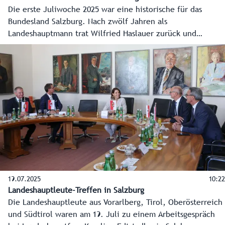
Die erste Juliwoche 2025 war eine historische für das
Bundesland Salzburg. Nach zwölf Jahren als
Landeshauptmann trat Wilfried Haslauer zurück und
Karoline Edtstadler folgte im nach ihrer Wahl durch den
Salzburger Landtag nach. Die wichtigsten Stationen dieser
Woche - vom Hearing der Landeshauptfrau bis zum
Ehrungsfestakt für den Landeshauptmann a. D. - gibt es im
Video auf Salzburg ON.
19.07.2025
10:22
Landeshauptleute-Treffen in Salzburg
Die Landeshauptleute aus Vorarlberg, Tirol, Oberösterreich
und Südtirol waren am 19. Juli zu einem Arbeitsgespräch