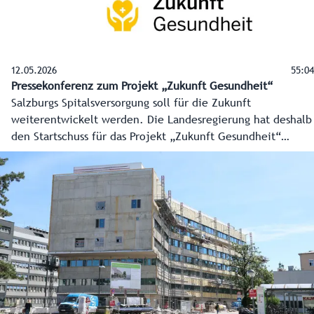
12.05.2026
55:04
Pressekonferenz zum Projekt „Zukunft Gesundheit“
Salzburgs Spitalsversorgung soll für die Zukunft
weiterentwickelt werden. Die Landesregierung hat deshalb
den Startschuss für das Projekt „Zukunft Gesundheit“
erteilt. Expertinnen und Experten, Fachleute der Spitäler,
der Ärzteschaft, der Pflege, der Universität und der
Sozialversicherungen sollen abgestimmte und
umsetzungsreife Maßnahmen erarbeiten. Die Leitung
übernimmt Dr. Franz Harnoncourt. Bis 2028 sollen fundierte
Empfehlungen vorliegen.