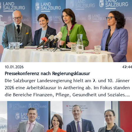
Das haben heute Landeshauptfrau Karoline Edtstadler und
Landeshauptfrau-Stellvertreterin Marlene Svazek
bekanntgegeben.
10.01.2026
49:44
Pressekonferenz nach Regierungsklausur
Die Salzburger Landesregierung hielt am 9. und 10. Jänner
2026 eine Arbeitsklausur in Anthering ab. Im Fokus standen
die Bereiche Finanzen, Pflege, Gesundheit und Soziales.
Im Anschluss wurden die Ergebnisse im Rahmen einer
Pressekonferenz präsentiert.