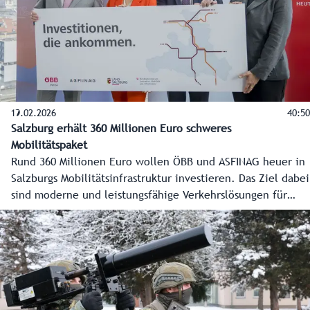
19.02.2026
40:50
Salzburg erhält 360 Millionen Euro schweres
Mobilitätspaket
Rund 360 Millionen Euro wollen ÖBB und ASFINAG heuer in
Salzburgs Mobilitätsinfrastruktur investieren. Das Ziel dabei
sind moderne und leistungsfähige Verkehrslösungen für
Bus, Bahn und Straße. Die Details des 360 Millionen Euro
schweren Mobilitätspakets für Salzburg haben
Landeshauptfrau Karoline Edtstadler und Verkehrsminister
Peter Hanke gemeinsam mit ÖBB und ASFINAG in einer
Pressekonferenz präsentiert.