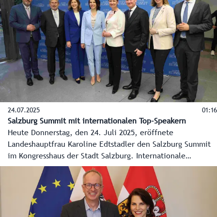
Statements.
24.07.2025
01:16
Salzburg Summit mit internationalen Top-Speakern
Heute Donnerstag, den 24. Juli 2025, eröffnete
Landeshauptfrau Karoline Edtstadler den Salzburg Summit
im Kongresshaus der Stadt Salzburg. Internationale
Spitzenvertreter aus Politik, Wirtschaft und Wissenschaft
diskutieren dort bis morgen Freitag noch Strategien und
Lösungsvorschläge für die aktuellen geopolitischen und
wirtschaftlichen Krisen und Herausforderungen.