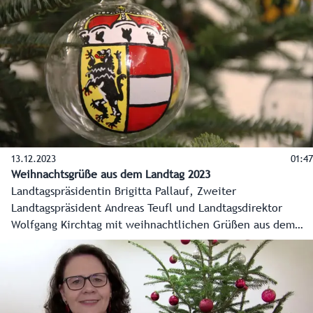
Politikexperten und Landtagsabgeordnete aller Fraktionen.
13.12.2023
01:47
Weihnachtsgrüße aus dem Landtag 2023
Landtagspräsidentin Brigitta Pallauf, Zweiter
Landtagspräsident Andreas Teufl und Landtagsdirektor
Wolfgang Kirchtag mit weihnachtlichen Grüßen aus dem
Salzburger Landtag. Dort im Chiemseehof schmückt
erstmals ein besonderer Christbaum mit 121 Kugeln den
Landtag - mit den 119 Gemeindewappen sowie dem
Landeswappen und der EU-Fahne.