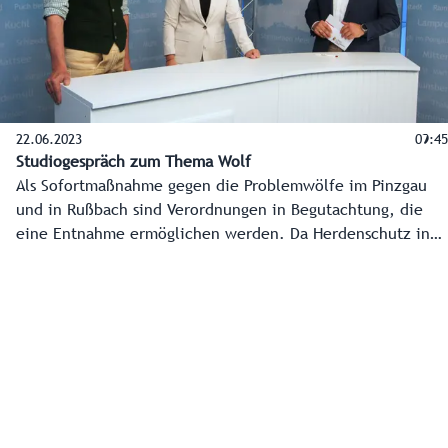
22.06.2023
09:45
Studiogespräch zum Thema Wolf
Als Sofortmaßnahme gegen die Problemwölfe im Pinzgau
und in Rußbach sind Verordnungen in Begutachtung, die
eine Entnahme ermöglichen werden. Da Herdenschutz in
Salzburgs Almgebieten nicht möglich ist, soll eine legale
Bejagung des Wolfes in Salzburg in Zukunft mit Schuss- und
Schonzeiten möglich sein, so das Fazit des
Studiogespräches mit Landeshauptmann-Stellvertreterin
Marlene Svazek und dem Wolfsbeauftragten des Landes,
Hubert Stock.