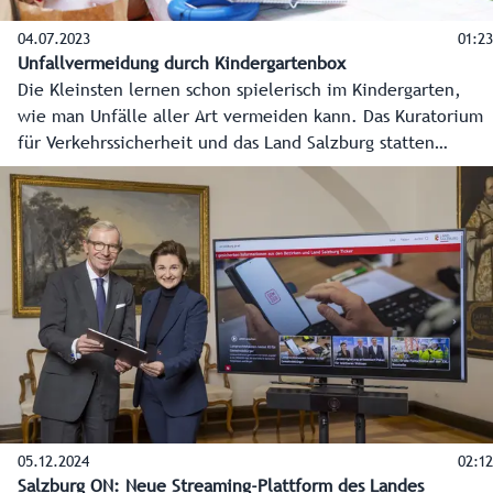
04.07.2023
01:23
Unfallvermeidung durch Kindergartenbox
Die Kleinsten lernen schon spielerisch im Kindergarten,
wie man Unfälle aller Art vermeiden kann. Das Kuratorium
für Verkehrssicherheit und das Land Salzburg statten
Kindergärten mit der eigens entwickelten Kindergartenbox
aus. Das ist eine wertvolle Unterstützung für
Pädagog:innen mit praxisorientierten Lehrmaterialien zur
Unfallvermeidung und einem Schwerpunkt auf
Schulwegsicherheit.
05.12.2024
02:12
Salzburg ON: Neue Streaming-Plattform des Landes