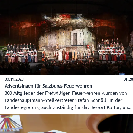
die Konjunktur eintrübt und die Menschen unter den
Auswirkungen der Inflation leiden, wird gezielt investiert
und die Folgen der Teuerung für Salzburgerinnen und
Salzburger abgemildert. Für kommendes Jahr wird mit
einer Neuverschuldung von 598,6 Millionen Euro geplant.
Ziel ist es jedoch, bei Rechnungsabschluss Ende 2024
tatsächlich nur bei rund 450 Millionen zu stehen.
30.11.2023
01:28
Adventsingen für Salzburgs Feuerwehren
300 Mitglieder der Freiwilligen Feuerwehren wurden von
Landeshauptmann-Stellvertreter Stefan Schnöll, in der
Landesregierung auch zuständig für das Ressort Kultur, und
von Hans Köhl, Leiter des Salzburger Adventsingen, als
Dankeschön für ihr Ehrenamt zur Hauptprobe am 29.
November eingeladen.