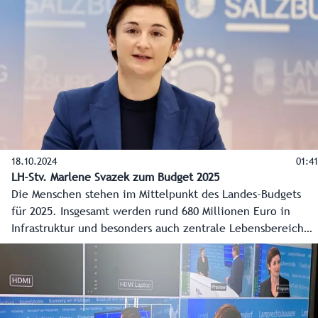
Konsolidierungspfad auf Stabilität in den kommenden
Jahren geachtet.
18.10.2024
01:41
LH-Stv. Marlene Svazek zum Budget 2025
Die Menschen stehen im Mittelpunkt des Landes-Budgets
für 2025. Insgesamt werden rund 680 Millionen Euro in
Infrastruktur und besonders auch zentrale Lebensbereiche
der Salzburgerinnen und Salzburger investiert. Dazu in
diesem Video Landeshauptmann-Stellvertreterin Marlene
Svazek im Interview.