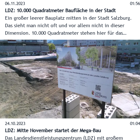
06.11.2023
01:56
LDZ: 10.000 Quadratmeter Baufläche in der Stadt
Ein großer leerer Bauplatz mitten in der Stadt Salzburg.
Das sieht man nicht oft und vor allem nicht in dieser
Dimension. 10.000 Quadratmeter stehen hier für das
modernste Verwaltungsgebäude Österreichs – das neue
Landesdienstleistungszentrum - zur Verfügung. Doch bevor
das Gebäude wachsen kann, geht es in die Tiefe. Rund 250
Pfähle, die 40 Meter in den Boden gebohrt werden,
werden die Basis sein – ein Hauch von Venedig, doch viel
moderner.
24.10.2023
01:04
LDZ: Mitte November startet der Mega-Bau
Das Landesdienstleistungszentrum (LDZ) mit großem