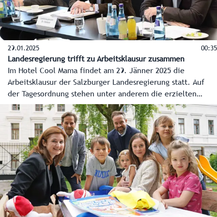
29.01.2025
00:35
Landesregierung trifft zu Arbeitsklausur zusammen
Im Hotel Cool Mama findet am 29. Jänner 2025 die
Arbeitsklausur der Salzburger Landesregierung statt. Auf
der Tagesordnung stehen unter anderem die erzielten
Ergebnisse seit der letzten Klausur und die Vorhaben in
den einzelnen Zuständigkeitsbereichen für das Jahr 2025.
Ein zentraler Punkt der Arbeitsklausur wird auch die
Diskussion über eine neue Ressortverteilung innerhalb der
Landesregierung sein. Über die Ergebnisse wird am
Donnerstag, 30. Jänner 2025, im Rahmen einer
Pressekonferenz informiert.