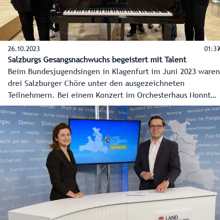
26.10.2023
01:39
Salzburgs Gesangsnachwuchs begeistert mit Talent
Beim Bundesjugendsingen in Klagenfurt im Juni 2023 waren
drei Salzburger Chöre unter den ausgezeichneten
Teilnehmern. Bei einem Konzert im Orchesterhaus Nonntal
in Salzburg konnten der BORG Gastein Chor, die
Cantophonics vom Borromäum und die Jugendkantorei am
Salzburger Dom ihr Können vor heimischem Publikum
nochmals unter Beweis stellen.