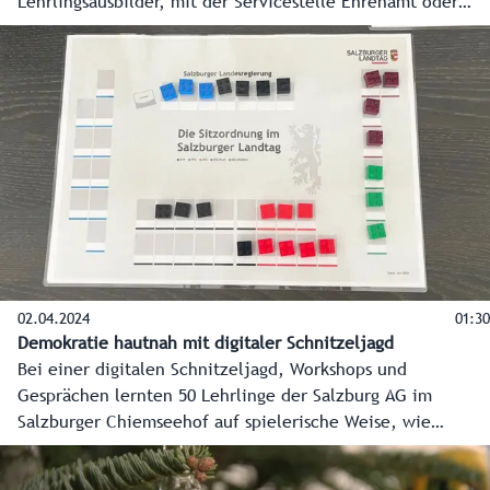
Lehrlingsausbilder, mit der Servicestelle Ehrenamt oder
den landwirtschaftlichen Fachschulen vertreten.
02.04.2024
01:30
Demokratie hautnah mit digitaler Schnitzeljagd
Bei einer digitalen Schnitzeljagd, Workshops und
Gesprächen lernten 50 Lehrlinge der Salzburg AG im
Salzburger Chiemseehof auf spielerische Weise, wie
Demokratie funktioniert. Mit Wissen aus erster Hand
unterstützten dabei Landtagspräsidentin Brigitta Pallauf,