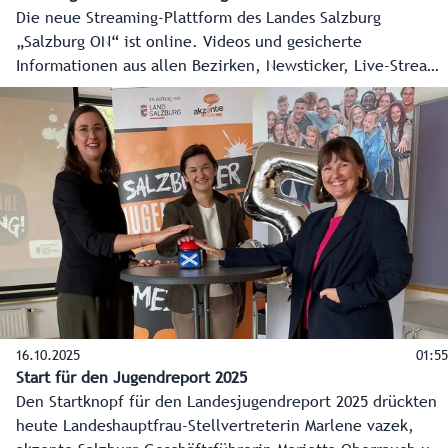
Die neue Streaming-Plattform des Landes Salzburg
„Salzburg ON“ ist online. Videos und gesicherte
Informationen aus allen Bezirken, Newsticker, Live-Streams
und vieles mehr zeigen die ganze Vielfalt des Landes
Salzburg. Landeshauptmann Wilfried Haslauer und
Landeshauptmann-Stellvertreterin Marlene Svazek drückten
vor kurzem symbolisch auf den Startknopf und Salzburg ON
ging online. Entwickelt wurde Salzburg ON von der
Salzburger Firma „kavedo“ mit Sitz in Puch-Urstein. Philipp
Venningen und Martin Kappacher wagten sich mit dem
Projekt auf neues Terrain. So wird Salzburg ON tagtäglich
die wichtigsten Informationen und schönsten Bilder aus
allen Regionen des Landes Salzburg auf die Smartphones
und Bildschirme der Bevölkerung bringen.
16.10.2025
01:55
Start für den Jugendreport 2025
Den Startknopf für den Landesjugendreport 2025 drückten
heute Landeshauptfrau-Stellvertreterin Marlene vazek,