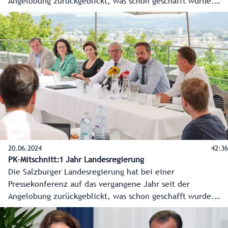
Angelobung zurückgeblickt, was schon geschafft wurde.
Aber der Blick ging noch viel mehr nach vorne, welche
Vorhaben und Schlüsselprojekte für das gesamte
Bundesland anstehen. Hier die O-Töne der
Regierungsspitzen Landeshauptmann Wilfried Haslauer und
Landeshauptmann-Stellvertreterin Marlene Svazek.
20.06.2024
42:36
PK-Mitschnitt:1 Jahr Landesregierung
Die Salzburger Landesregierung hat bei einer
Pressekonferenz auf das vergangene Jahr seit der
Angelobung zurückgeblickt, was schon geschafft wurde.
Aber der Blick ging noch viel mehr nach vorne, welche
Vorhaben und Schlüsselprojekte für das gesamte