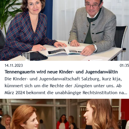
Bundesland anstehen. Hier die O-Töne der
Regierungsspitzen Landeshauptmann Wilfried Haslauer und
Landeshauptmann-Stellvertreterin Marlene Svazek.
14.11.2023
01:35
Tennengauerin wird neue Kinder- und Jugendanwältin
Die Kinder- und Jugendanwaltschaft Salzburg, kurz kija,
kümmert sich um die Rechte der Jüngsten unter uns. Ab
März 2024 bekommt die unabhängige Rechtsinstitution nach
fast 20 Jahren eine neue Leiterin. Die 40-jährige
Magistrats-Juristin Johanna Fellinger übernimmt das Amt
als Kinder- und Jugendanwältin von Juristin und Mediatorin
Andrea Holz-Dahrenstaedt. Soziallandesrat Christian Pewny
traf die neue Kinder- und Jugendanwältin Johanna