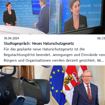
18.04.2024
06:33
Studiogespräch: Neues Naturschutzgesetz
Für das geplante neue Naturschutzgesetz ist die
Begutachtungsfrist beendet. Anregungen und Einwände von
Bürgern und Organisationen werden derzeit gesichtet. Mit
Hilfe der Novelle sollen Behördenverfahren zum Ausbau
sauberer Energie beschleunigt werden. Landeshauptmann-
Stellvertreterin und Naturschutzreferentin Marlene Svazek
erläutert im Studiogespräch, wie der Naturschutz in
Salzburg künftig geregelt wird.