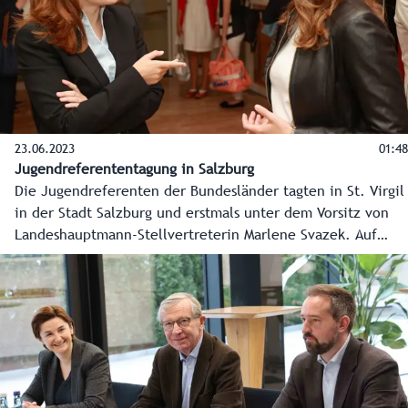
Fellinger zu einem ersten Austausch.
23.06.2023
01:48
Jugendreferententagung in Salzburg
Die Jugendreferenten der Bundesländer tagten in St. Virgil
in der Stadt Salzburg und erstmals unter dem Vorsitz von
Landeshauptmann-Stellvertreterin Marlene Svazek. Auf
Initiative Salzburgs wurde unter anderem mehr Aufklärung
über künstliche Intelligenz beschlossen. Aber auch über
Digitalisierung und die Gesetzeslücke bei Nikotinbeuteln
wurde diskutiert.