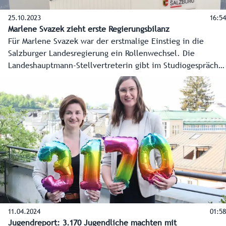
25.10.2023
16:54
Marlene Svazek zieht erste Regierungsbilanz
Für Marlene Svazek war der erstmalige Einstieg in die
Salzburger Landesregierung ein Rollenwechsel. Die
Landeshauptmann-Stellvertreterin gibt im Studiogespräch
einen Einblick, wie sie die vielfältigen Ressortbereiche
künftig angehen will und was in den ersten Monaten der
Regierungszeit schon gelungen ist.
11.04.2024
01:58
Jugendreport: 3.170 Jugendliche machten mit