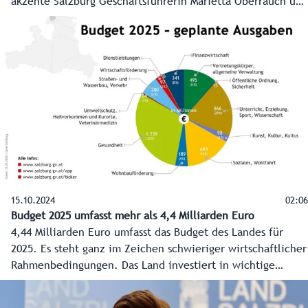
akzente Salzburg Geschäftsführerin Marietta Oberrauch und
Projektleiterin Daniela Wallinger. Die anonyme Umfrage ist
offen für alle zwischen zwölf und 20 Jahren und ein
Kompass für die Arbeit des Landes im Jugendbereich.
15.10.2024
02:06
Budget 2025 umfasst mehr als 4,4 Milliarden Euro
4,44 Milliarden Euro umfasst das Budget des Landes für
2025. Es steht ganz im Zeichen schwieriger wirtschaftlicher
Rahmenbedingungen. Das Land investiert in wichtige
Infrastrukturprojekte und wendet mehr Geld für zentrale
Lebensbereiche auf. Gleichzeitig wird mit einem strengen