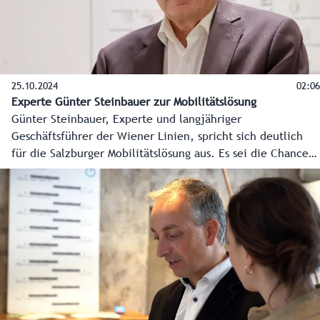
25.10.2024
02:06
Experte Günter Steinbauer zur Mobilitätslösung
Günter Steinbauer, Experte und langjähriger
Geschäftsführer der Wiener Linien, spricht sich deutlich
für die Salzburger Mobilitätslösung aus. Es sei die Chance,
den Menschen Lebensraum zurückzugeben. Die vor allem
in der Stadt Salzburg herrschende Angst vor Bauschäden
bei der unterirdischen Verlängerung der Lokalbahn ist laut
Steinbauer unbegründet.