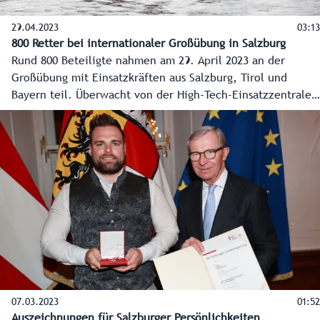
29.04.2023
03:13
800 Retter bei internationaler Großübung in Salzburg
Rund 800 Beteiligte nahmen am 29. April 2023 an der
Großübung mit Einsatzkräften aus Salzburg, Tirol und
Bayern teil. Überwacht von der High-Tech-Einsatzzentrale
in der Stadt Salzburg wurden an vier Schauplätzen im
Bundesland die simulierten Auswirkungen eines starken
Unwetters bekämpft, dabei Menschen aus Siedlungen,
eingestürzten Gebäuden und der Salzach sowie einem
entgleisten Zug gerettet.
07.03.2023
01:52
Auszeichnungen für Salzburger Persönlichkeiten