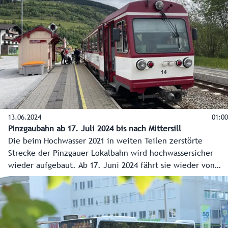
Woche - vom Hearing der Landeshauptfrau bis zum
Ehrungsfestakt für den Landeshauptmann a. D. - gibt es im
Video auf Salzburg ON.
13.06.2024
01:00
Pinzgaubahn ab 17. Juli 2024 bis nach Mittersill
Die beim Hochwasser 2021 in weiten Teilen zerstörte
Strecke der Pinzgauer Lokalbahn wird hochwassersicher
wieder aufgebaut. Ab 17. Juni 2024 fährt sie wieder von
Zell am See bis nach Mittersill, mit längeren
Betriebszeiten. 2025 wird weiter bis Hollersbach gebaut,
danach bis nach Krimml.