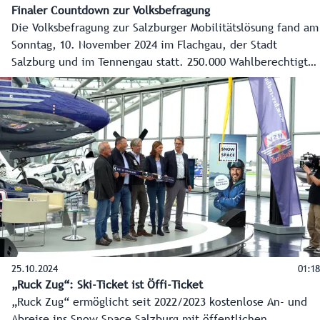
Finaler Countdown zur Volksbefragung
Die Volksbefragung zur Salzburger Mobilitätslösung fand am
Sonntag, 10. November 2024 im Flachgau, der Stadt
Salzburg und im Tennengau statt. 250.000 Wahlberechtigte
entschieden sich dabei für oder gegen die geplante
Verkehrslösung für den Salzburger Zentralraum. Die
Spitzen der Landesregierung appellierten am Tag der
Abstimmung noch einmal dafür, „Ja“ zu diesem
„alternativlosen“ Jahrhundertprojekt zu sagen.
25.10.2024
01:18
„Ruck Zug“: Ski-Ticket ist Öffi-Ticket
„Ruck Zug“ ermöglicht seit 2022/2023 kostenlose An- und
Abreise ins Snow Space Salzburg mit öffentlichen