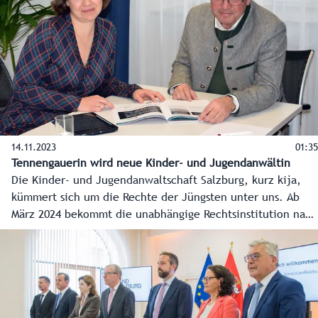
14.11.2023
01:35
Tennengauerin wird neue Kinder- und Jugendanwältin
Die Kinder- und Jugendanwaltschaft Salzburg, kurz kija,
kümmert sich um die Rechte der Jüngsten unter uns. Ab
März 2024 bekommt die unabhängige Rechtsinstitution nach
fast 20 Jahren eine neue Leiterin. Die 40-jährige
Magistrats-Juristin Johanna Fellinger übernimmt das Amt
als Kinder- und Jugendanwältin von Juristin und Mediatorin
Andrea Holz-Dahrenstaedt. Soziallandesrat Christian Pewny
traf die neue Kinder- und Jugendanwältin Johanna
Fellinger zu einem ersten Austausch.