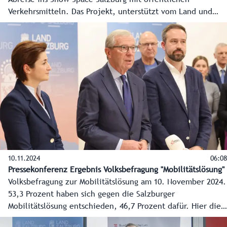
Verkehrsmitteln. Das Projekt, unterstützt vom Land und
Verkehrsverbund Salzburg, hilft Staus zu vermeiden und
bietet eine entspannte Anreise. In der vergangenen Saison
wurden so 50 Tonnen CO2 eingespart. Auch in anderen
Bereichen wird in den Skigebieten auf Ökologie und
Ressourcenschonung geachtet - Künstliche Intelligenz hilft
dabei.
10.11.2024
06:08
Pressekonferenz Ergebnis Volksbefragung "Mobilitätslösung"
Volksbefragung zur Mobilitätslösung am 10. November 2024.
53,3 Prozent haben sich gegen die Salzburger
Mobilitätslösung entschieden, 46,7 Prozent dafür. Hier die
ersten Reaktionen der Spitzen der Landesregierung.