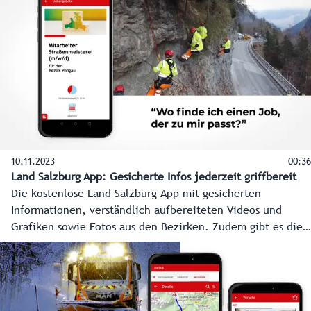
Jeder soll sich aktiv an der Prävention beteiligen. Anhand
von Sprüchen wie zum Beispiel „Stell dich nicht so an. Du
magst es doch eh...“ soll aufgezeigt werden, wo Gewalt
ihren Anfang nimmt. Die weltweite Aktion „16 Tage gegen
Gewalt“ startet am 25. November und läuft bis 10.
Dezember.
10.11.2023
00:36
Land Salzburg App: Gesicherte Infos jederzeit griffbereit
Die kostenlose Land Salzburg App mit gesicherten
Informationen, verständlich aufbereiteten Videos und
Grafiken sowie Fotos aus den Bezirken. Zudem gibt es die
Möglichkeit von Push-Nachrichten mit News aus den
Bezirken sowie Wetterwarnungen der GeoSphere Austria ab
Stufe "orange" und darüber - wählbar nach Gemeinde.