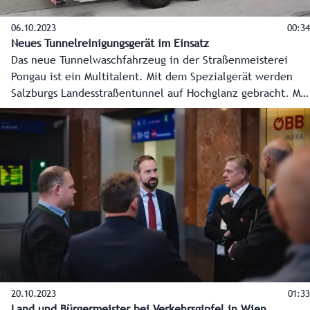
06.10.2023
00:34
Neues Tunnelreinigungsgerät im Einsatz
Das neue Tunnelwaschfahrzeug in der Straßenmeisterei
Pongau ist ein Multitalent. Mit dem Spezialgerät werden
Salzburgs Landesstraßentunnel auf Hochglanz gebracht. Mit
zwölf Metern Länge auf vier Achsen und einem Gewicht
von 36 Tonnen bei voller Ladung ist die neue fahrende
Wascheinheit respekteinflößend.
20.10.2023
01:33
Land und Bürgermeister bei Verkehrsgipfel in Wien