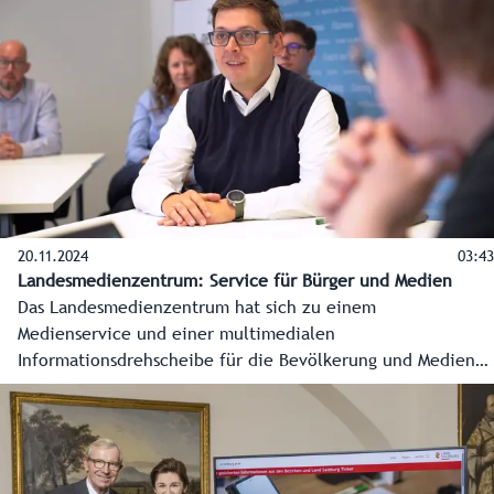
wichtige Themen der Landesverwaltung werden hier
bewusstseinsbildende Marketingkampagnen für das
Bundesland Salzburg durch das Landes-Medienzentrum
umgesetzt. Im Auftrag der Landesregierung und der
Landesverwaltung wird dabei mit den Salzburger Medien
intensiv zusammen gearbeitet.
20.11.2024
03:43
Landesmedienzentrum: Service für Bürger und Medien
Das Landesmedienzentrum hat sich zu einem
Medienservice und einer multimedialen
Informationsdrehscheibe für die Bevölkerung und Medien
entwickelt. Damit sind die Salzburgerinnen und Salzburger
jederzeit gesichert, verlässlich und zeitnahe informiert.
Das alles in Krisenzeiten, bei Wahlen oder internationalen
Ereignissen in Salzburg, aber auch im Alltag. Hand in Hand
arbeitet die Redaktion dabei mit den anderen