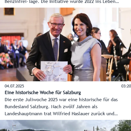
Benzinfrei-Tage. Die Initiative wurde 2022 ins Leben
gerufen und hat im letzten Jahr 900.000 Fahrgäste in Bus
und Bahn gelockt. Um den Erfolg auch 2025 weiter
auszubauen, wird es zehn dieser Tage geben, unter
anderem erstmalig auch am Black Friday im November.
04.07.2025
03:20
Eine historische Woche für Salzburg
Die erste Juliwoche 2025 war eine historische für das
Bundesland Salzburg. Nach zwölf Jahren als
Landeshauptmann trat Wilfried Haslauer zurück und
Karoline Edtstadler folgte im nach ihrer Wahl durch den
Salzburger Landtag nach. Die wichtigsten Stationen dieser