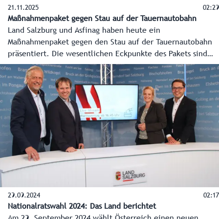
21.11.2025
02:29
Maßnahmenpaket gegen Stau auf der Tauernautobahn
Land Salzburg und Asfinag haben heute ein
Maßnahmenpaket gegen den Stau auf der Tauernautobahn
präsentiert. Die wesentlichen Eckpunkte des Pakets sind
Künstliche Intelligenz für besseren Verkehrsfluss,
"Intelligente" Sensoren, Flexible Tempolimits und Ampeln
bei Autobahnauffahrten. Ziel ist es Staus zu reduzieren
und vor allem die Anrainergemeinden zu entlasten.
29.09.2024
02:17
Nationalratswahl 2024: Das Land berichtet
Am 29. September 2024 wählt Österreich einen neuen