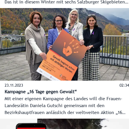
Das ist in diesem Winter mit sechs Salzburger Skigebieten
möglich. Ohne Mehrkosten kann man zu den Tickets die
An- und Abreise mit allen öffentlichen Verkehrsmitteln im
Bundesland Salzburg buchen.
23.11.2023
02:34
Kampagne „16 Tage gegen Gewalt“
Mit einer eigenen Kampagne des Landes will die Frauen-
Landesrätin Daniela Gutschi gemeinsam mit den
Bezirkshauptfrauen anlässlich der weltweiten Aktion „16
Tage gegen Gewalt“ Menschen ermutigen, couragiert zu
handeln, wenn sie bereits verbale Übergriffe wahrnehmen.