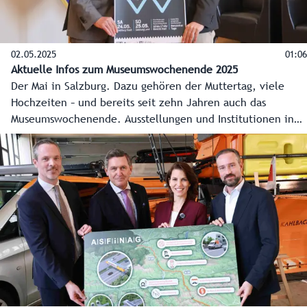
02.05.2025
01:06
Aktuelle Infos zum Museumswochenende 2025
Der Mai in Salzburg. Dazu gehören der Muttertag, viele
Hochzeiten – und bereits seit zehn Jahren auch das
Museumswochenende. Ausstellungen und Institutionen in
Stadt und Land Salzburg öffnen heuer am 24. und 25. Mai
ihre Türen und machen Gusto auf mehr. Als Bonus sind
auch die öffentlichen Verkehrsmittel an diesen beiden
Tagen im ganzen Bundesland gratis.