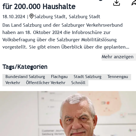
für 200.000 Haushalte
18.10.2024
|
Salzburg Stadt, Salzburg Stadt
Das Land Salzburg und der Salzburger Verkehrsverbund
haben am 18. Oktober 2024 die Infobroschüre zur
Volksbefragung über die Salzburger Mobilitätslösung
vorgestellt. Sie gibt einen Überblick über die geplanten
Projekte, die Risiken, den Stand der Finanzierung und Infos
Mehr anzeigen
zur Teilnahme an der Volksbefragung. Diese wird als
Tags/Kategorien
amtliche Mitteilung an alle rund 200.000 Haushalte im
Flachgau und Tennengau sowie der Stadt Salzburg
Bundesland Salzburg
Flachgau
Stadt Salzburg
Tennengau
Verkehr
Öffentlicher Verkehr
Schnöll
zugestellt.