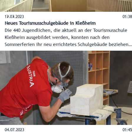
19.09.2023
01:38
Neues Tourismusschulgebäude in Kleßheim
Die 440 Jugendlichen, die aktuell an der Tourismusschule
Kleßheim ausgebildet werden, konnten nach den
Sommerferien ihr neu errichtetes Schulgebäude beziehen.
Die touristische Talenteschmiede besticht nicht nur
architektonisch, sondern auch durch die Verwendung
innovativer Lerntechnologien und zählt ab sofort zu einer
der modernsten Schulen in Österreich.
04.07.2023
01:45