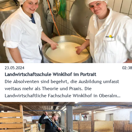
einfügen wird. Stallungen, eine Reithalle und neue
Werkstätten aus dem nachwachsenden, heimischen
Rohstoff Holz folgen in den nächsten Wochen.
23.05.2024
02:38
Landwirtschaftsschule Winklhof im Portrait
Die Absolventen sind begehrt, die Ausbildung umfasst
weitaus mehr als Theorie und Praxis. Die
Landwirtschaftliche Fachschule Winklhof in Oberalm
vorgestellt.