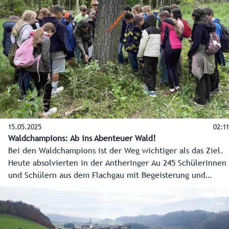
Organisiert und abgehalten wird der Kurs vom
Jugendrotkreuz Salzburg.
15.05.2025
02:11
Waldchampions: Ab ins Abenteuer Wald!
Bei den Waldchampions ist der Weg wichtiger als das Ziel.
Heute absolvierten in der Antheringer Au 245 Schülerinnen
und Schülern aus dem Flachgau mit Begeisterung und
großem Engagement zehn Stationen zu heimischen
Baumarten, Waldbrand, Wild und Jagd, Aufforstung und
vielem mehr. Mit Begeisterung lernten die Kinder im
Rahmen der Waldchampions-Initiative die Vielfalt dieses