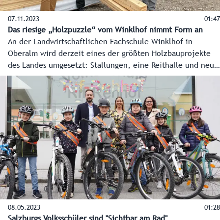
07.11.2023
01:47
Das riesige „Holzpuzzle“ vom Winklhof nimmt Form an
An der Landwirtschaftlichen Fachschule Winklhof in
Oberalm wird derzeit eines der größten Holzbauprojekte
des Landes umgesetzt: Stallungen, eine Reithalle und neue
Werkstätten. Am Dienstag, 7. November 2023, wurden
riesige Bauteile eingehoben und sichtbar, was Holz alles
kann.
08.05.2023
01:28
Salzburgs Volksschüler sind "Sichtbar am Rad"