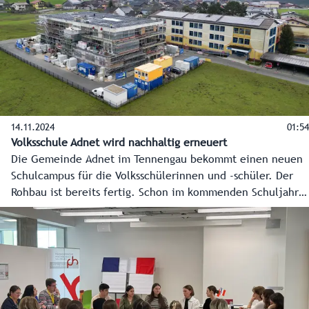
Lebensraumes kennen.
14.11.2024
01:54
Volksschule Adnet wird nachhaltig erneuert
Die Gemeinde Adnet im Tennengau bekommt einen neuen
Schulcampus für die Volksschülerinnen und -schüler. Der
Rohbau ist bereits fertig. Schon im kommenden Schuljahr
2025/2026 können die Schülerinnen und Schüler aus der
Gemeinde die 13 neuen Klassenzimmer und weitere
moderne Infrastruktur nutzen. Der
Gemeindeausgleichsfonds fördert dieses Zukunftsprojekt
mit 13,8 Millionen Euro.