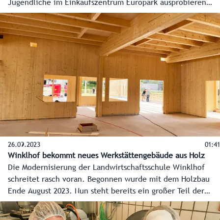
Jugendliche im Einkaufszentrum Europark ausprobieren
und so Interesse an Technik wecken oder ausbauen.
26.09.2023
01:41
Winklhof bekommt neues Werkstättengebäude aus Holz
Die Modernisierung der Landwirtschaftsschule Winklhof
schreitet rasch voran. Begonnen wurde mit dem Holzbau
Ende August 2023. Nun steht bereits ein großer Teil der
neuen Werkstätten aus Holz, und es lässt sich bereits
erahnen, wie sich der neue Bereich in das Schulareal