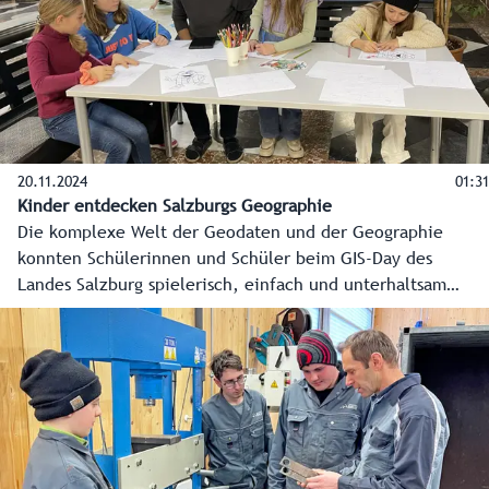
beweist. Heuer kommen die Gewinner aus den
Mittelschulen Schwarzach, Mariapfarr und Bramberg.
20.11.2024
01:31
Kinder entdecken Salzburgs Geographie
Die komplexe Welt der Geodaten und der Geographie
konnten Schülerinnen und Schüler beim GIS-Day des
Landes Salzburg spielerisch, einfach und unterhaltsam
kennenlernen. Die Kinder haben gebastelt, gepuzzelt,
gemalt und sind auf digitale Schnitzeljagd gegangen.