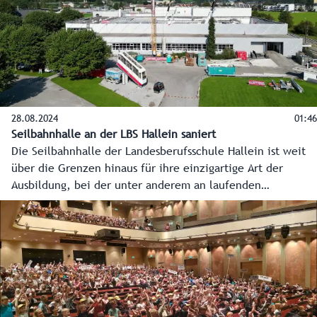
28.08.2024
01:46
Seilbahnhalle an der LBS Hallein saniert
Die Seilbahnhalle der Landesberufsschule Hallein ist weit
über die Grenzen hinaus für ihre einzigartige Art der
Ausbildung, bei der unter anderem an laufenden
Liftanlagen Arbeiten simuliert werden, bekannt. Aktuell
wird das Dach der in die Jahre gekommenen Halle aus den
1970er Jahren wieder auf den neuesten Stand gebracht.