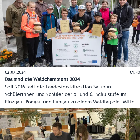
02.07.2024
01:40
Das sind die Waldchampions 2024
Seit 2016 lädt die Landesforstdirektion Salzburg
Schülerinnen und Schüler der 5. und 6. Schulstufe im
Pinzgau, Pongau und Lungau zu einem Waldtag ein. Mitten
in der Natur, zwischen Bäumen und Sträuchern, bekommen
sie von Forstleuten und Waldpädagogen essentielles Wissen
spielerisch vermittelt. Je Bezirk wird jene Klasse
Waldchampion, die bei den insgesamt fünf Stationen am
meisten Engagement, Geschicklichkeit und Teamgeist