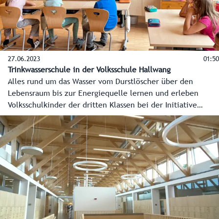
27.06.2023
01:50
Trinkwasserschule in der Volksschule Hallwang
Alles rund um das Wasser vom Durstlöscher über den
Lebensraum bis zur Energiequelle lernen und erleben
Volksschulkinder der dritten Klassen bei der Initiative
TrinkWasserSchule! Exakt 2.546 Schülerinnen und Schüler,
so viele wie noch nie, haben heuer mitgemacht. Der
diesjährige Hauptpreis der Aktion, ein neuer Laptop, geht
an die 3b der Volksschule Hallwang.