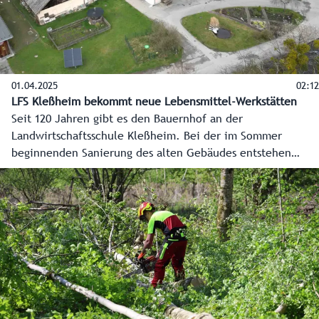
01.04.2025
02:12
LFS Kleßheim bekommt neue Lebensmittel-Werkstätten
Seit 120 Jahren gibt es den Bauernhof an der
Landwirtschaftsschule Kleßheim. Bei der im Sommer
beginnenden Sanierung des alten Gebäudes entstehen
neue Werkstätten für die Lebensmittelverarbeitung sowie
ein neuer Hofladen und ein Sensorikraum. Wesentliche
Infrastruktur für die praxisbezogene Ausbildung.