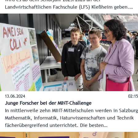
Landwirtschaftlichen Fachschule (LFS) Kleßheim geben.
Die Fachrichtung Betriebs- und Haushaltsmanagement
ebnet in Kooperation mit dem Salzburger
Apothekerverband den Einstieg in die Lehre zur
pharmazeutisch-kaufmännischen Assistenz (PKA).
13.06.2024
02:15
Junge Forscher bei der MINT-Challenge
In mittlerweile zehn MINT-Mittelschulen werden in Salzburg
Mathematik, Informatik, Naturwissenschaften und Technik
fächerübergreifend unterrichtet. Die besten
Forschungsprojekte der elf- bis 13-jährigen Schülerinnen