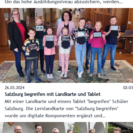
Um das hohe Ausbildungsniveau abzusichern, werden
derzeit zehn bis 15 neue Lehrkräfte für die
Landwirtschaftsschulen gesucht.
26.03.2024
02:03
Salzburg begreifen mit Landkarte und Tablet
Mit einer Landkarte und einem Tablet "begreifen" Schüler
Salzburg. Die Lernlandkarte von "Salzburg begreifen"
wurde um digitale Komponenten ergänzt und
praxistauglich umgesetzt. Das Land unterstützt das EdTech-
Forschungsprojekt seit 2022.