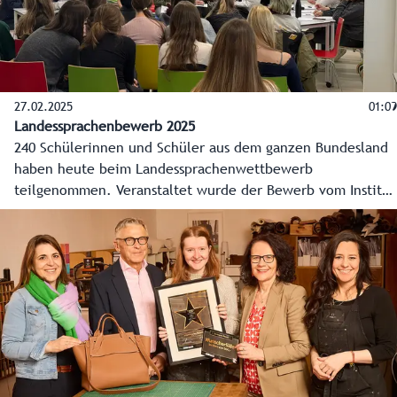
27.02.2025
01:09
Landessprachenbewerb 2025
240 Schülerinnen und Schüler aus dem ganzen Bundesland
haben heute beim Landessprachenwettbewerb
teilgenommen. Veranstaltet wurde der Bewerb vom Institut
der Regionen Europas. Die Schüler aus 27 Schulen haben
sich in Englisch, Französisch, Italienisch, Russisch und
Spanisch verschiedenen Aufgaben gestellt.