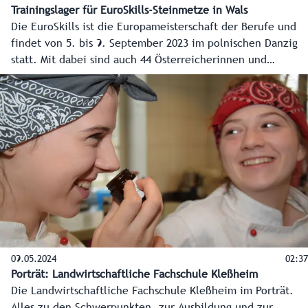
Trainingslager für EuroSkills-Steinmetze in Wals
Die EuroSkills ist die Europameisterschaft der Berufe und
findet von 5. bis 9. September 2023 im polnischen Danzig
statt. Mit dabei sind auch 44 Österreicherinnen und
Österreicher. Einer davon ist der Salzburger Steinmetz
Jakob Enzensberger. Für das Training kommt er wieder an
seine Ausbildungsstätte, die Landesberufsschule (LBS) Wals,
zurück.
09.05.2024
02:37
Porträt: Landwirtschaftliche Fachschule Kleßheim
Die Landwirtschaftliche Fachschule Kleßheim im Porträt.
Alles zu den Schwerpunkten, zur Ausbildung und zur