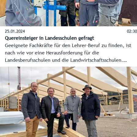
25.01.2024
02:30
Quereinsteiger in Landesschulen gefragt
Geeignete Fachkräfte für den Lehrer-Beruf zu finden, ist
nach wie vor eine Herausforderung für die
Landesberufsschulen und die Landwirtschaftsschulen.
Quereinsteiger mit Praxiserfahrung sind dort deshalb immer
sehr willkommen. Jene, die im Vorjahr aus der
Privatwirtschaft an die Schule gewechselt sind, haben
bereits gute Erfahrungen gemacht.