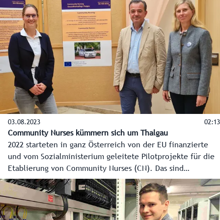
und Schüler wurden bei der ersten Salzburger MINT-
Challenge in der Red Bull Arena gekürt.
03.08.2023
02:13
Community Nurses kümmern sich um Thalgau
2022 starteten in ganz Österreich von der EU finanzierte
und vom Sozialministerium geleitete Pilotprojekte für die
Etablierung von Community Nurses (CN). Das sind
diplomierte Gesundheits- und Krankenpflegerinnen, die in
ihren Gemeinden die ersten Ansprechpersonen für
gesundheitliche und pflegerische Anliegen sind. Eines
davon ist die „Gesundheitspflege Thalgau“, es wird mit