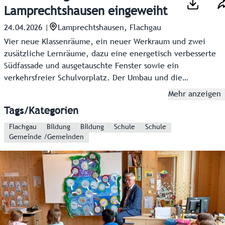
Lamprechtshausen eingeweiht
24.04.2026
|
Lamprechtshausen, Flachgau
Vier neue Klassenräume, ein neuer Werkraum und zwei
zusätzliche Lernräume, dazu eine energetisch verbesserte
Südfassade und ausgetauschte Fenster sowie ein
verkehrsfreier Schulvorplatz. Der Umbau und die
Erweiterung der Volksschule (VS) Lamprechtshausen um
Mehr anzeigen
rund 2,4 Millionen Euro kann sich sehen lassen. Bei einem
Tags/Kategorien
Festakt und anschließendem „Tag der offenen Klassentür“
am Freitagvormittag konnte sich davon jeder selbst
Flachgau
Bildung
Bildung
Schule
Schule
Gemeinde /Gemeinden
überzeugen.