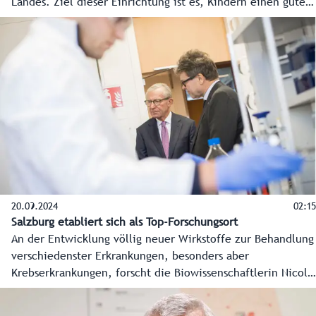
Landes. Ziel dieser Einrichtung ist es, Kindern einen guten
Start ins leben zu ermöglichen und Mütter für ein
selbständiges Leben zu ermutigen. Der Bedarf an diesem
vorübergehenden Zuhause für Mütter und Kinder steigt.
20.09.2024
02:15
Salzburg etabliert sich als Top-Forschungsort
An der Entwicklung völlig neuer Wirkstoffe zur Behandlung
verschiedenster Erkrankungen, besonders aber
Krebserkrankungen, forscht die Biowissenschaftlerin Nicole
Meisner-Kober an einem Ludwig-Boltzmann-Institut in
Salzburg. Das ist ein Vorzeigebeispiel der Kompetenz