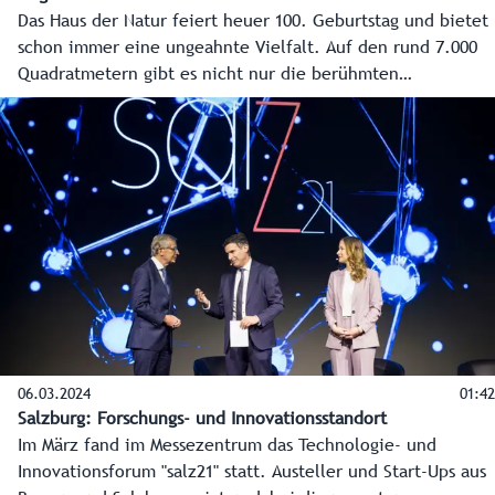
Das Haus der Natur feiert heuer 100. Geburtstag und bietet
schon immer eine ungeahnte Vielfalt. Auf den rund 7.000
Quadratmetern gibt es nicht nur die berühmten
Dinosaurier, sondern auch zum Beispiel faszinierende
Unterwasserwelten, Dioramen mit heimischen Tieren,
Schwerpunkte wie die Evolution oder auch das Science
Center und die Weltraumhalle.
06.03.2024
01:42
Salzburg: Forschungs- und Innovationsstandort
Im März fand im Messezentrum das Technologie- und
Innovationsforum "salz21" statt. Austeller und Start-Ups aus