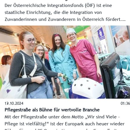
Der Österreichische Integrationsfonds (ÖIF) ist eine
staatliche Einrichtung, die die Integration von
Zuwanderinnen und Zuwanderern in Österreich fördert.
Das Integrationszentrum Salzburg ist die regionale ÖIF-
Anlaufstelle in Salzburg und koordiniert die Angebote vor
Ort. Mit einer auf den neusten Stand gebrachten
Integrationsschnittstelle kann das Land Salzburg wichtige
Daten von Teilnehmerinnen und Teilnehmern tagesaktuell
abrufen. So wird es möglich, Verstöße gegen das
Integrationsgesetz rasch zu erkennen und schneller zu
sanktionieren. Landeshauptfrau-Stellvertreterin Marlene
Svazek und Soziallandesrat Wolfgang Fürweger konnten
sich am 3. Februar 2026 im Integrationszentrum Salzburg
selbst vom System überzeugen.
19.10.2024
01:36
Pflegestraße als Bühne für wertvolle Branche
Mit der Pflegestraße unter dem Motto „Wir sind Viele -
Pflege ist vielfältig!“ ist der Europark auch heuer wieder