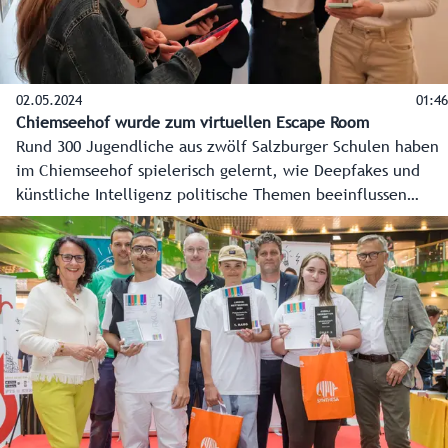
02.05.2024
01:46
Chiemseehof wurde zum virtuellen Escape Room
Rund 300 Jugendliche aus zwölf Salzburger Schulen haben
im Chiemseehof spielerisch gelernt, wie Deepfakes und
künstliche Intelligenz politische Themen beeinflussen
können. Angesichts der EU-Wahl am 9. Juni eine wichtige
Erkenntnis. Genutzt wurde dafür das Augmented-Reality-
Spiel Escape Fake 2.0.