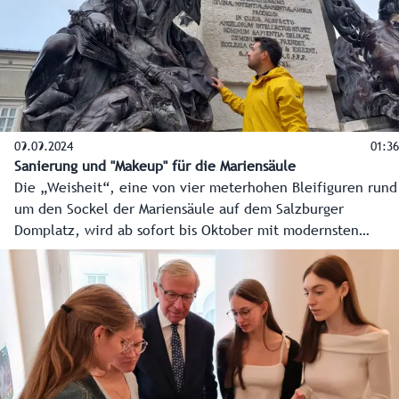
09.09.2024
01:36
Sanierung und "Makeup" für die Mariensäule
Die „Weisheit“, eine von vier meterhohen Bleifiguren rund
um den Sockel der Mariensäule auf dem Salzburger
Domplatz, wird ab sofort bis Oktober mit modernsten
Methoden restauriert. Es handelt sich um einen ersten
Schritt, um das 250 Jahre alte Monument in den nächsten
Jahren wieder in altem Glanz erscheinen zu lassen.