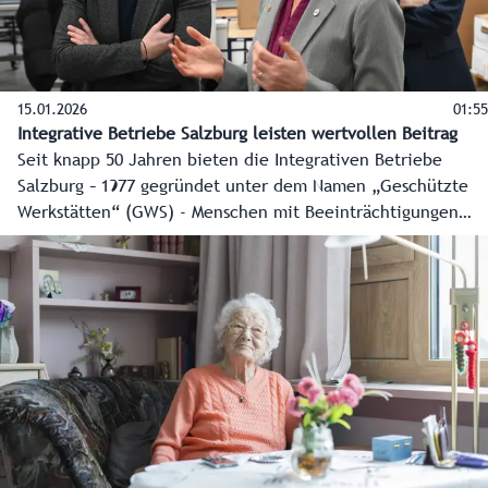
15.01.2026
01:55
Integrative Betriebe Salzburg leisten wertvollen Beitrag
Seit knapp 50 Jahren bieten die Integrativen Betriebe
Salzburg – 1977 gegründet unter dem Namen „Geschützte
Werkstätten“ (GWS) - Menschen mit Beeinträchtigungen
vollwertige Arbeitsplätze. Sie arbeiten gemeinsam mit
Kolleginnen und Kollegen ohne Behinderungen, bekommen
genauso faire Entlohnung und können ihre Fähigkeiten
einbringen und dank gezielter Förderung entfalten.
Landeshauptfrau-Stellvertreterin Marlene Svazek hat die
Zentrale der Integrative Betriebe Salzburg GmbH (GWS) in
der Stadt Salzburg (Warwitzstraße) besucht.