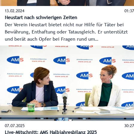
13.02.2024
01:37
Neustart nach schwierigen Zeiten
Der Verein Neustart bietet nicht nur Hilfe für Täter bei
Bewährung, Enthaftung oder Tatausgleich. Er unterstützt
und berät auch Opfer bei Fragen rund um
Prozessbegleitung und Schadenswiedergutmachung. Mit
dem „Saftladen“ gibt es in der Schallmooser Hauptstraße in
der Stadt Salzburg auch eine Tagesaufenthaltseinrichtung
für wohnungslose Menschen und Suchterkrankte. Der
Standort in der Landeshauptstadt ist nicht der einzige im
Bundesland. Es gibt mit St. Johann im Pongau und in Zell
am See auch zwei Anlaufstellen innergebirg.
07.07.2025
30:27
Live-Mitschnitt: AMS Halbjahresbilanz 2025