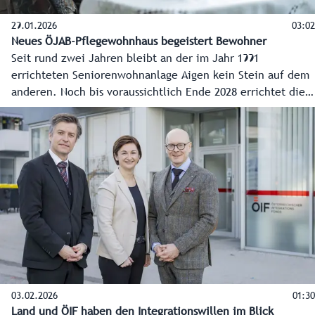
29.01.2026
03:02
Neues ÖJAB-Pflegewohnhaus begeistert Bewohner
Seit rund zwei Jahren bleibt an der im Jahr 1991
errichteten Seniorenwohnanlage Aigen kein Stein auf dem
anderen. Noch bis voraussichtlich Ende 2028 errichtet die
Österreichische Jungarbeiterbewegung (ÖJAB) im Süden
der Landeshauptstadt eines der modernsten
Pflegewohnhäuser im Bundesland mit fast 150 Plätzen.
Kürzlich sind 58 Bewohnerinnen und Bewohner in den
Neubau gezogen - eine davon ist die 103-Jährige Elfriede
Trebo. Die Landesräte Wolfgang Fürweger und Martin
Zauner haben sich vor Ort vom Projektstand überzeugt.
03.02.2026
01:30
Land und ÖIF haben den Integrationswillen im Blick