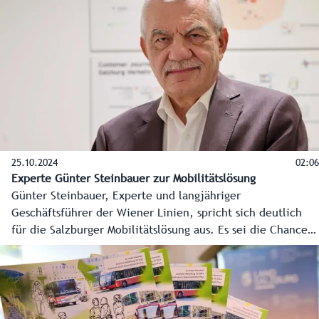
Salzburgs in Life Sciences, der Forschung und Entwicklung
in Gesundheit und Medizin. Der neue Masterplan Life
Sciences für Salzburg bringt 15 Millionen Euro von Land
und Bund zur Stärkung dieses Bereichs.
25.10.2024
02:06
Experte Günter Steinbauer zur Mobilitätslösung
Günter Steinbauer, Experte und langjähriger
Geschäftsführer der Wiener Linien, spricht sich deutlich
für die Salzburger Mobilitätslösung aus. Es sei die Chance,
den Menschen Lebensraum zurückzugeben. Die vor allem
in der Stadt Salzburg herrschende Angst vor Bauschäden
bei der unterirdischen Verlängerung der Lokalbahn ist laut
Steinbauer unbegründet.