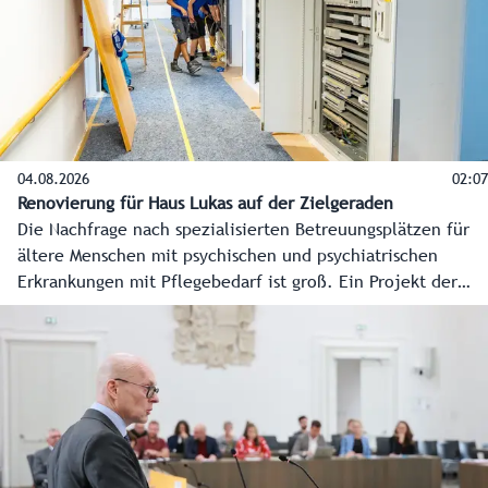
04.08.2026
02:07
Renovierung für Haus Lukas auf der Zielgeraden
Die Nachfrage nach spezialisierten Betreuungsplätzen für
ältere Menschen mit psychischen und psychiatrischen
Erkrankungen mit Pflegebedarf ist groß. Ein Projekt der
Caritas schafft nun Abhilfe. Um sich vor Ort ein Bild vom
Fortschritt zu machen, besuchte der für Soziales
zuständige Landesrat Wolfgang Fürweger das ehemalige
Seniorenwohnhaus Bolaring in Salzburg-Taxham. Dort
laufen die Renovierungsarbeiten für das neue „Haus Lukas“
derzeit auf Hochtouren.