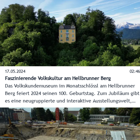
Pfählen stehen, ein bisschen wie in Venedig.
17.05.2024
02:46
Faszinierende Volkskultur am Hellbrunner Berg
Das Volkskundemuseum im Monatsschlössl am Hellbrunner
Berg feiert 2024 seinen 100. Geburtstag. Zum Jubiläum gibt
es eine neugruppierte und interaktive Ausstellungswelt,
eine Sonderschau zum Thema Wasser und eine Kooperation
mit der Universität Mozarteum.