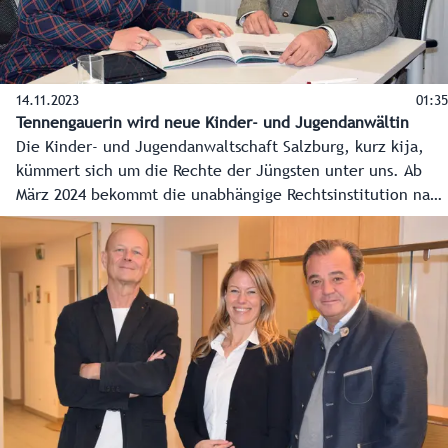
14.11.2023
01:35
Tennengauerin wird neue Kinder- und Jugendanwältin
Die Kinder- und Jugendanwaltschaft Salzburg, kurz kija,
kümmert sich um die Rechte der Jüngsten unter uns. Ab
März 2024 bekommt die unabhängige Rechtsinstitution nach
fast 20 Jahren eine neue Leiterin. Die 40-jährige
Magistrats-Juristin Johanna Fellinger übernimmt das Amt
als Kinder- und Jugendanwältin von Juristin und Mediatorin
Andrea Holz-Dahrenstaedt. Soziallandesrat Christian Pewny
traf die neue Kinder- und Jugendanwältin Johanna
Fellinger zu einem ersten Austausch.