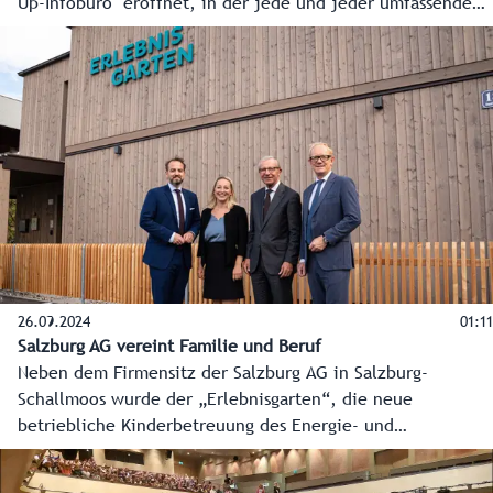
Up-Infobüro" eröffnet, in der jede und jeder umfassende
Einblicke in die Pläne für die Salzburger Mobilitätslösung
bekommen kann.
26.09.2024
01:11
Salzburg AG vereint Familie und Beruf
Neben dem Firmensitz der Salzburg AG in Salzburg-
Schallmoos wurde der „Erlebnisgarten“, die neue
betriebliche Kinderbetreuung des Energie- und
Infrastrukturdienstleisters, eröffnet. Auf 820
Quadratmetern in zwei Geschoßen ist Platz genug für bis