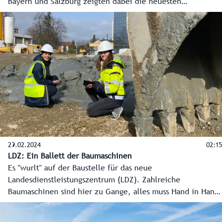
Bayern und Salzburg zeigten dabei die neuesten
Entwicklungen in IT, KI und Digitalisierung.
29.02.2024
02:15
LDZ: Ein Ballett der Baumaschinen
Es "wurlt" auf der Baustelle für das neue
Landesdienstleistungszentrum (LDZ). Zahlreiche
Baumaschinen sind hier zu Gange, alles muss Hand in Hand
gehen, eine logistische Meisterleistung. Übrigens wird das
modernste Verwaltungsgebäude Österreichs auf zahlreichen