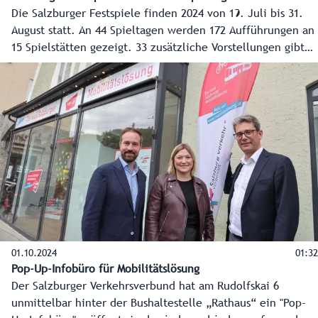
Die Salzburger Festspiele finden 2024 von 19. Juli bis 31.
August statt. An 44 Spieltagen werden 172 Aufführungen an
15 Spielstätten gezeigt. 33 zusätzliche Vorstellungen gibt
es im Rahmen des Jugendprogramms "jung und jede*r".
Offiziell eröffnet werden die Salzburger Festspiele 2024
am 26. Juli mit einem Festakt in der Felsenreitschule.
01.10.2024
01:32
Pop-Up-Infobüro für Mobilitätslösung
Der Salzburger Verkehrsverbund hat am Rudolfskai 6
unmittelbar hinter der Bushaltestelle „Rathaus“ ein "Pop-