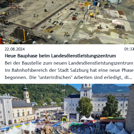
22.08.2024
01:39
Neue Bauphase beim Landesdienstleistungszentrum
Bei der Baustelle zum neuen Landesdienstleistungszentrum
im Bahnhofsbereich der Stadt Salzburg hat eine neue Phase
begonnen. Die "unterirdischen" Arbeiten sind erledigt, die
Bodenplatte wird nun betoniert, und die neue, moderne
Landesverwaltung kann in die Höhe wachsen. Das neue
Landesdienstleistungszentrum soll im Herbst 2026 fertig
sein, ein großes und einladendes Bürgerservice sowie rund
1.300 Arbeitsplätze für die Mitarbeiterinnen und
Mitarbeiter der Landesverwaltung entstehen.