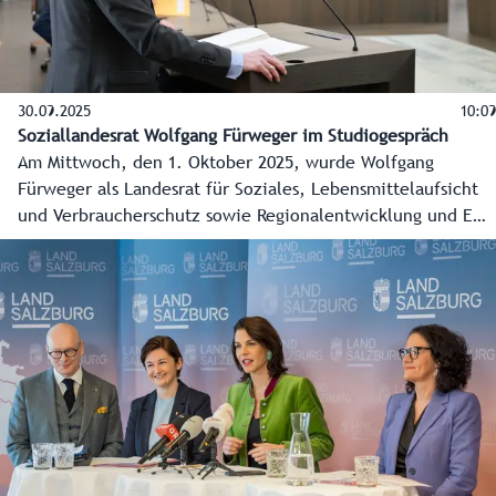
30.09.2025
10:09
Soziallandesrat Wolfgang Fürweger im Studiogespräch
Am Mittwoch, den 1. Oktober 2025, wurde Wolfgang
Fürweger als Landesrat für Soziales, Lebensmittelaufsicht
und Verbraucherschutz sowie Regionalentwicklung und EU-
Regionalpolitik gewählt und angelobt. Was ihn zu dieser
Aufgabe bewegt hat und welche Themen von der Pflege
über Soziales bis hin zu Kindern ihm besonders am Herzen
liegen, erklärt der neue Landesrat im Studiogespräch.