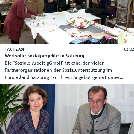
19.01.2024
02:02
Wertvolle Sozialprojekte in Salzburg
Die "Soziale Arbeit gGmbH" ist eine der vielen
Partnerorganisationen der Sozialunterstützung im
Bundesland Salzburg. Zu ihrem Angebot gehört unter
anderem die Holz- und Textilwerkstatt "Lebensarbeit", der
Second-Hand-Shop "TAO", das Restaurant "Schmankerl" und
die Straßenzeitung "Apropos". Landesrat Christian Pewny
hat sich vom Angebot ein Bild gemacht.