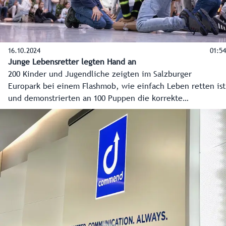
16.10.2024
01:54
Junge Lebensretter legten Hand an
200 Kinder und Jugendliche zeigten im Salzburger
Europark bei einem Flashmob, wie einfach Leben retten ist
und demonstrierten an 100 Puppen die korrekte
Herzmassage. Ziel der Aktion: das Bewusstsein für Erste
Hilfe stärken und die Werbetrommel für die Initiative "Kids
save lifes" zu rühren, die vom Land Salzburg finanziert
wird. Bei "Kids save lifes" werden an Schulen im ganzen
Bundesland Kinder und Jugendliche in Erster Hilfe
trainiert.