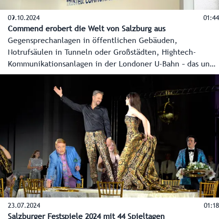
09.10.2024
01:44
Commend erobert die Welt von Salzburg aus
Gegensprechanlagen in öffentlichen Gebäuden,
Notrufsäulen in Tunneln oder Großstädten, Hightech-
Kommunikationsanlagen in der Londoner U-Bahn – das und
mehr entwickelt und produziert das Salzburger
Unternehmen Commend. Das Vorzeigeunternehmen für den
Innovationsstandort Salzburg und Weltmarktführer in seiner
Branche beliefert auch große Weltkonzerne.
23.07.2024
01:18
Salzburger Festspiele 2024 mit 44 Spieltagen