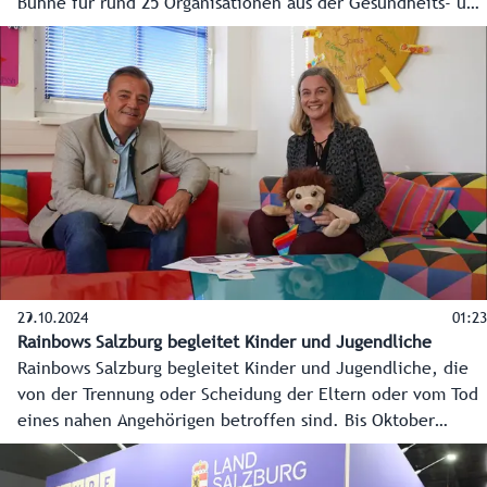
Bühne für rund 25 Organisationen aus der Gesundheits- und
Krankenpflege. Sie zeigen nicht nur, was ihre
Mitarbeiterinnen und Mitarbeiter tagtäglich für uns alle
leisten, sondern auch, wie man selber seine Karriere in
dieser spannenden und wichtigen Berufswelt startet.
29.10.2024
01:23
Rainbows Salzburg begleitet Kinder und Jugendliche
Rainbows Salzburg begleitet Kinder und Jugendliche, die
von der Trennung oder Scheidung der Eltern oder vom Tod
eines nahen Angehörigen betroffen sind. Bis Oktober
wurden 2024 rund 315 Kinder in allen sechs Bezirken des
Landes durch den Verein betreut. Landesrat Christian