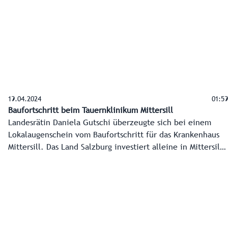
Ärzten und dem Tauernklinikum ein dreistufiges
Versorgungskonzept.
19.04.2024
01:59
Baufortschritt beim Tauernklinikum Mittersill
Landesrätin Daniela Gutschi überzeugte sich bei einem
Lokalaugenschein vom Baufortschritt für das Krankenhaus
Mittersill. Das Land Salzburg investiert alleine in Mittersill
rund 51 Millionen Euro in die Gesundheitsversorgung der
Region.