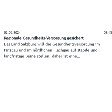
02.05.2024
02:45
Regionale Gesundheits-Versorgung gesichert
Das Land Salzburg will die Gesundheitsversorgung im
Pinzgau und im nördlichen Flachgau auf stabile und
langfristige Beine stellen, daher ist eine
Gesundheitsholding das Ziel. Landesrätin Daniela Gutschi
möchte damit die Eigenständigkeit der Spitäler
Tauernklinikum (Mittersill und Zell am See) sowie
Oberndorf behalten und die Zusammenarbeit stärken. Die
Patienten und Mitarbeiter werden kaum Veränderungen
wahrnehmen, "außer, dass es besser wird", so Gutschi.