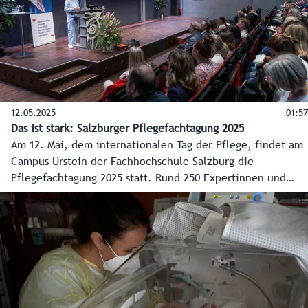
12.05.2025
01:57
Das ist stark: Salzburger Pflegefachtagung 2025
Am 12. Mai, dem internationalen Tag der Pflege, findet am
Campus Urstein der Fachhochschule Salzburg die
Pflegefachtagung 2025 statt. Rund 250 Expertinnen und
Experten aus den Pflegeberufen nehmen unter dem
heurigen Motto „Mit Sicherheit: Pflege“ teil. Für die
Kampagne des Landes „Das ist stark!“ markiert das jährliche
Treffen auch den Start einer neuen Informationswelle.