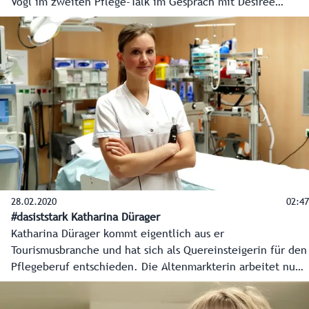
Vogl im zweiten Pflege-Talk im Gespräch mit Desirée
Scharkaroff (Volkshilfe) und Martina Bärnthaler (Kardinal
Schwarzenberg Klinikum).
28.02.2020
02:47
#dasiststark Katharina Dürager
Katharina Dürager kommt eigentlich aus er
Tourismusbranche und hat sich als Quereinsteigerin für den
Pflegeberuf entschieden. Die Altenmarkterin arbeitet nun
nach ihrer Ausbildung in Schwarzach am Kardinal
Schwarzenberg Klinikum in der Unfallambulanz und gibt