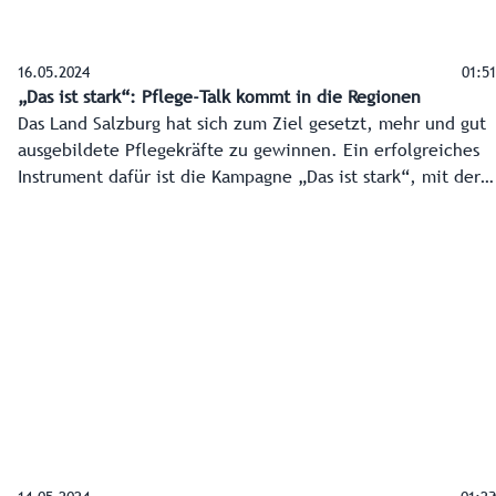
16.05.2024
01:51
„Das ist stark“: Pflege-Talk kommt in die Regionen
Das Land Salzburg hat sich zum Ziel gesetzt, mehr und gut
ausgebildete Pflegekräfte zu gewinnen. Ein erfolgreiches
Instrument dafür ist die Kampagne „Das ist stark“, mit der
Menschen für das Berufsfeld begeistert werden sollen. Mit
dem Pflege-Talk von RTS-Salzburg wird das Thema noch
tiefer in die Regionen getragen.