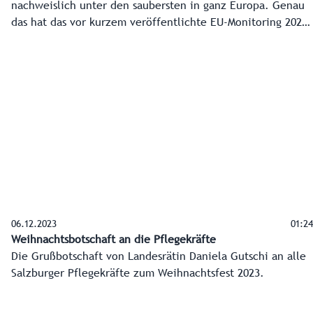
nachweislich unter den saubersten in ganz Europa. Genau
das hat das vor kurzem veröffentlichte EU-Monitoring 2024
wieder einmal bestätigt und auch die aktuelle Messung der
Agentur für Gesundheit und Ernährungssicherheit (AGES) in
diesem Jahr ergeben.
06.12.2023
01:24
Weihnachtsbotschaft an die Pflegekräfte
Die Grußbotschaft von Landesrätin Daniela Gutschi an alle
Salzburger Pflegekräfte zum Weihnachtsfest 2023.