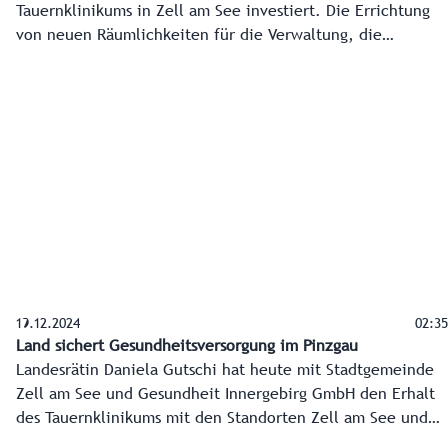
Tauernklinikums in Zell am See investiert. Die Errichtung
von neuen Räumlichkeiten für die Verwaltung, die
Gesundheits- und Krankenpflegeschule sowie die
Endoskopie ist abgeschlossen und alle Einheiten bereits in
Betrieb. Ein klares Bekenntnis zur bestmöglichen
regionalen Gesundheitsversorgung.
19.12.2024
02:35
Land sichert Gesundheitsversorgung im Pinzgau
Landesrätin Daniela Gutschi hat heute mit Stadtgemeinde
Zell am See und Gesundheit Innergebirg GmbH den Erhalt
des Tauernklinikums mit den Standorten Zell am See und
Mittersill fixiert.