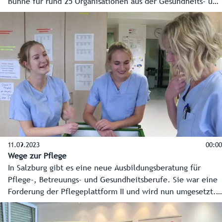
Bühne für rund 25 Organisationen aus der Gesundheits- und
Krankenpflege. Sie zeigen nicht nur, was ihre
Mitarbeiterinnen und Mitarbeiter tagtäglich für uns alle
leisten, sondern auch, wie man selber seine Karriere in
dieser spannenden und wichtigen Berufswelt startet.
11.09.2023
00:00
Wege zur Pflege
In Salzburg gibt es eine neue Ausbildungsberatung für
Pflege-, Betreuungs- und Gesundheitsberufe. Sie war eine
Forderung der Pflegeplattform II und wird nun umgesetzt.
Daniela Kanzian und ihr Team beraten telefonisch und auch
online. Hier das Info-Video mit allen Details. #dasiststark