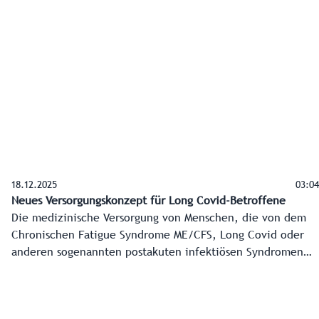
18.12.2025
03:04
Neues Versorgungskonzept für Long Covid-Betroffene
Die medizinische Versorgung von Menschen, die von dem
Chronischen Fatigue Syndrome ME/CFS, Long Covid oder
anderen sogenannten postakuten infektiösen Syndromen
betroffen sind, soll sich in Salzburg ab kommendem Jahr
deutlich verbessern. Das Land Salzburg startet in
Kooperation mit der ÖGK, niedergelassenen Ärztinnen und