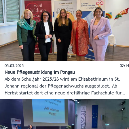
05.03.2025
02:14
Neue Pflegeausbildung im Pongau
Ab dem Schuljahr 2025/26 wird am Elisabethinum in St.
Johann regional der Pflegenachwuchs ausgebildet. Ab
Herbst startet dort eine neue dreijährige Fachschule für
Sozialberufe mit Pflegevorbereitung. In Kooperation mit
der Kardinal Schwarzenberg Akademie (KSA) sollen so
jährlich bis zu 30 junge Menschen als Pflegeassistenz in der
Region, für die Region ausgebildet werden.