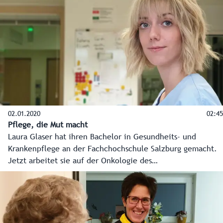
spannende Einblicke in ihren Pflegeberuf.
02.01.2020
02:45
Pflege, die Mut macht
Laura Glaser hat ihren Bachelor in Gesundheits- und
Krankenpflege an der Fachchochschule Salzburg gemacht.
Jetzt arbeitet sie auf der Onkologie des
Universitätsklinikum Salzburger Landeskliniken SALK. "Wir
begleiten hier Menschen in schwierigen Lebensphasen,
sind auch häufig mit dem Thema Tod konfrontiert.
Natürlich ist das manchmal nicht leicht. Aber ich habe das
Gefühl, etwas Bedeutendes zu tun und möchte jungen