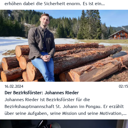
erhöhen dabei die Sicherheit enorm. Es ist ein
Mammutprojekt bei dem rund 200.000 Kubikmeter Gestein
aus dem Berg gesprengt werden. Für die Anrainer wurde
dafür ein eigener Ombudsmann eingesetzt.
16.02.2024
02:15
Der Bezirksförster: Johannes Rieder
Johannes Rieder ist Bezirksförster für die
Bezirkshauptmannschaft St. Johann im Pongau. Er erzählt
über seine Aufgaben, seine Mission und seine Motivation,
für das Land Salzburg und die Menschen zu arbeiten.