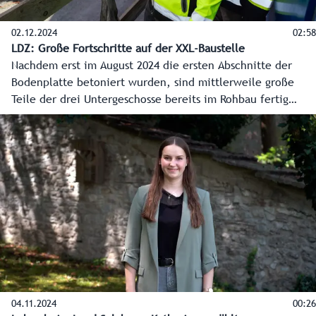
02.12.2024
02:58
LDZ: Große Fortschritte auf der XXL-Baustelle
Nachdem erst im August 2024 die ersten Abschnitte der
Bodenplatte betoniert wurden, sind mittlerweile große
Teile der drei Untergeschosse bereits im Rohbau fertig
gestellt. Die Arbeiten laufen auf Hochtouren und sind
exakt im Zeitplan. Fast täglich sind die Fortschritte beim
Bau sichtbar. Bisher läuft alles genau nach Plan und bis
zum Sommer nächsten Jahres soll das Erdgeschoss fertig
sein.
04.11.2024
00:26