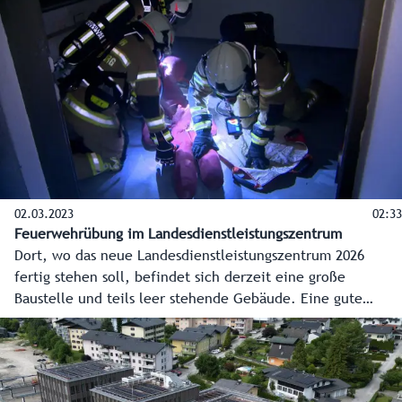
02.03.2023
02:33
Feuerwehrübung im Landesdienstleistungszentrum
Dort, wo das neue Landesdienstleistungszentrum 2026
fertig stehen soll, befindet sich derzeit eine große
Baustelle und teils leer stehende Gebäude. Eine gute
Gelegenheit für Einsatzkräfte für realistische Übungen - in
diesem Fall die Freiwillige Feuerwehr der Stadt Salzburg
mit den Löschzügen Bruderhof und Itzling.