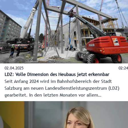
02.04.2025
02:24
LDZ: Volle Dimension des Neubaus jetzt erkennbar
Seit Anfang 2024 wird im Bahnhofsbereich der Stadt
Salzburg am neuen Landesdienstleistungszentrum (LDZ)
gearbeitet. In den letzten Monaten vor allem
„unterirdisch“. Mittlerweile ist auch an der Oberfläche
schon sehr viel passiert. Bis ins zweite Obergeschoss sind
die derzeit rund 120 Bauarbeiter vorgedrungen. Auch die
ganze Dimension des Grundrisses ist nun erkennbar. Ebenso