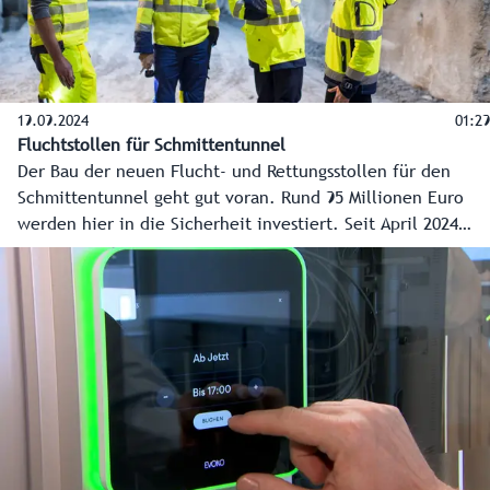
19.09.2024
01:29
Fluchtstollen für Schmittentunnel
Der Bau der neuen Flucht- und Rettungsstollen für den
Schmittentunnel geht gut voran. Rund 95 Millionen Euro
werden hier in die Sicherheit investiert. Seit April 2024
laufen die Arbeiten. Mittlerweile wurden rund 190 Meter
Fels bereits aus dem Berg gesprengt. Bis 2030 soll alles
fertig sein und dann im Ernstfall einen schnelleren Zugang
zu den Fluchtwegen, aber auch raschere Anfahrten für die
Rettungskräfte ermöglichen.