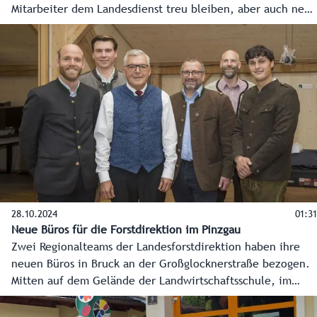
Mitarbeiter dem Landesdienst treu bleiben, aber auch neue
und gute Köpfe dazukommen. Die Konkurrenz ist stark,
doch der Landesdienst bietet ein "stimmiges Gesamtpaket"
auch für Leute aus der Privatwirtschaft. Davon ist Premißl
überzeugt.
28.10.2024
01:31
Neue Büros für die Forstdirektion im Pinzgau
Zwei Regionalteams der Landesforstdirektion haben ihre
neuen Büros in Bruck an der Großglocknerstraße bezogen.
Mitten auf dem Gelände der Landwirtschaftsschule, im
sanierten Bauernhaus, sind sie jetzt näher an den
betreuten Gebieten. Ein wichtiger Schritt der