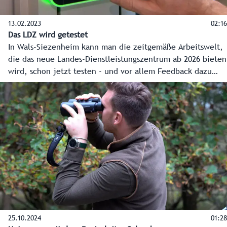
13.02.2023
02:16
Das LDZ wird getestet
In Wals-Siezenheim kann man die zeitgemäße Arbeitswelt,
die das neue Landes-Dienstleistungszentrum ab 2026 bieten
wird, schon jetzt testen - und vor allem Feedback dazu
geben. Rund 20 Plätze stehen zur Verfügung - die
Landesmitarbeiterinnen und Mitarbeiter können sich
monatlich abwechseln. Landesamtsdirektor Sebastian
Huber und Mia Flieher vom Projektteam erklären das
Konzept.
25.10.2024
01:28