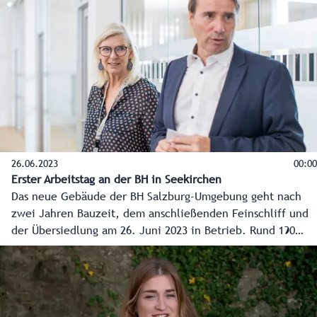
26.06.2023
00:00
Erster Arbeitstag an der BH in Seekirchen
Das neue Gebäude der BH Salzburg-Umgebung geht nach
zwei Jahren Bauzeit, dem anschließenden Feinschliff und
der Übersiedlung am 26. Juni 2023 in Betrieb. Rund 190
Mitarbeiterinnen und Mitarbeiter haben dafür ihren
Arbeitsplatz von der Stadt Salzburg an den Dr.-Hans-
Katschthaler-Platz 1 in 5201 Seekirchen am Wallersee
verlegt. Sie können den Bürgerinnen und Bürgern nun
modernsten Service und so manchen Komfort bieten.