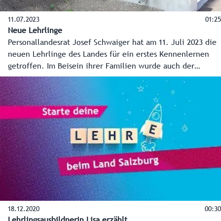
11.07.2023
01:25
Neue Lehrlinge
Personallandesrat Josef Schwaiger hat am 11. Juli 2023 die
neuen Lehrlinge des Landes für ein erstes Kennenlernen
getroffen. Im Beisein ihrer Familien wurde auch der
Lehrvertrag unterzeichnet. Insgesamt sind es 21
Neuaufnahmen, die im Herbst ihre Lehre beginnen als:
Verwaltungsassistentinnen und -assistenten (13), Finanz- /
Rechnungswesenassistentinnen und -assistenten (2),
Geoinformationstechniker (2), Vermessungstechniker (1),
Applikationsentwickler - Coding (1), Labortechniker -
Chemie (1) und KFZ-Techniker mit Schwerpunkt
Nutzfahrzeuge (1).
18.12.2020
00:30
Lehrlingsausbildnerin Lisa erzählt.