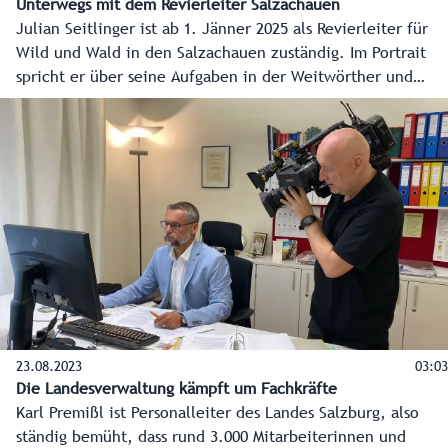
Unterwegs mit dem Revierleiter Salzachauen
Julian Seitlinger ist ab 1. Jänner 2025 als Revierleiter für
Wild und Wald in den Salzachauen zuständig. Im Portrait
spricht er über seine Aufgaben in der Weitwörther und
Antheringer Au, die gemeinsam zum Naturpark Salzachauen
entwickelt werden. Einem Paradies für Natur- und
Artenschutz, wo der Hochwasserschutz für die Region
verbessert wird und ein Naherholungsgebiet mitten im
Ballungsraum entsteht.
23.08.2023
03:03
Die Landesverwaltung kämpft um Fachkräfte
Karl Premißl ist Personalleiter des Landes Salzburg, also
ständig bemüht, dass rund 3.000 Mitarbeiterinnen und